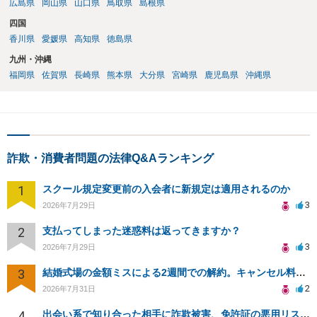
広島県
岡山県
山口県
鳥取県
島根県
四国
香川県
愛媛県
高知県
徳島県
九州・沖縄
福岡県
佐賀県
長崎県
熊本県
大分県
宮崎県
鹿児島県
沖縄県
詐欺・消費者問題の法律Q&Aランキング
1
スクール規定変更前の入会者に新規定は適用されるのか
3
2026年7月29日
2
支払ってしまった迷惑料は返ってきますか？
3
2026年7月29日
3
結婚式場の金額ミスによる2週間での解約。キャンセル料10万円の免除は可能か。
2
2026年7月31日
4
出会い系で知り合った相手に詐欺被害、免許証の悪用リスクと対策。