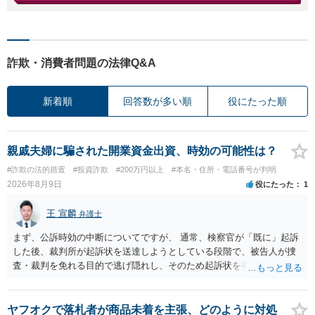
詐欺・消費者問題の法律Q&A
新着順
回答数が多い順
役にたった順
親戚夫婦に騙された開業資金出資、時効の可能性は？
#詐欺の法的措置
#投資詐欺
#200万円以上
#本名・住所・電話番号が判明
2026年8月9日
役にたった
1
王 宣麟
弁護士
まず、公訴時効の中断についてですが、 通常、検察官が「既に」起訴
した後、裁判所が起訴状を送達しようとしている段階で、被告人が捜
査・裁判を免れる目的で逃げ隠れし、そのため起訴状を有効に送達で
きない場合をいいます。捜査段階で所在不明というだけでは、通常、
この規定によって時効が停止するわけではありません。 その意味で
は、刑事事件化するという部分ではややハードルが高いように見受け
ヤフオクで落札者が商品未着を主張、どのように対処