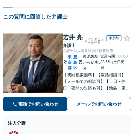
この質問に回答した弁護士
若井 亮
東京都
インタビュ
ーを見る
弁護士
弁護士法人若井綜合法律事務所
東池袋駅
営業時間：00:00~
東
豊
23:55（土日祝
京
島
から徒歩5
|
都
区
日）
分
【初回相談無料】【電話相談可】
【メールでの相談可】【土日・休
日・夜間の対応も可】【池袋・東池
袋2駅利用可】風俗トラブル・男女
トラブル・刑事事件を中心に「個
電話でお問い合わせ
メールでお問い合わせ
人」の方からのご相談・ご依頼を幅
広くお受けしております。お気軽に
お問い合わせください。
注力分野