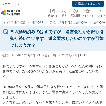
弁護士の方はこちら
ココナラへ
投稿する
探す
閲覧履歴
マイリスト
ログイン
ココナラ法律相談
法律Q&A
詐欺・消費者問題の法律Q&A
法律Q&
ヨガ解約済みのはずですが、運営会社から銀行引
落が続いています。返金要求したいのですが可能
でしょうか？
公開日時：
2020年1月27日 08:14
更新日時：
2020年9月23日 11:11
解約したはずのヨガ教室から引き落としが続いていたため問い合わ
せ中ですが、対応に納得いかない点もあり、返金交渉をしたいで
す。

2019年3月か、5月末で退会手続きを行いました。はっきりとした退
会日は記憶にありません。また、退会の書類にサインしたか覚えて
いません。

退会直前に、続けたくなった旨伝えたところ、口頭のみで退会処理