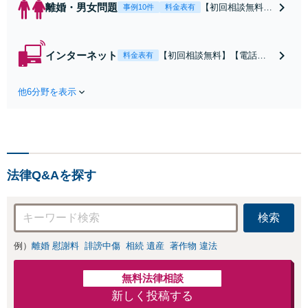
離婚・男女問題
【初回相談無料】
事例10件
料金表有
【電話相談可】
【即日介入可】
【夜間対応可】
インターネット
【初回相談無料】【電話相
料金表有
【池袋・東池袋2
談可】【夜間対応可】【池
駅利用可】風俗・
袋・東池袋2駅利用可】爆サ
出会い系・ホス
他6分野を表示
イ・5ch・ホスラブ等の掲示
ト・不倫・ストー
板やネット上の悪口、誹謗
カー・DV・離婚
中傷の削除等、拡散防止に
等、男女が絡むあ
向けてスピード最優先で対
らゆるトラブルを
応します！即日対応可能。
解決へ！どんな相
まずはご連絡ください。
手であっても毅然
法律Q&Aを探す
と対応します。お
まかせください。
検索
例）
離婚 慰謝料
誹謗中傷
相続 遺産
著作物 違法
無料法律相談
新しく投稿する