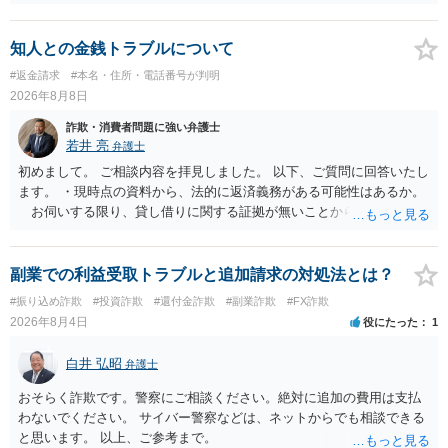
も認められません。この種の言説は半ば脅しのようなものです。 ま
ず、最寄りの消費生活センターへ相談し、連絡を無視してよいかどう
かのアドバイスを受けられることをお勧めします。しつこいようであ
知人との金銭トラブルについて
れば、弁護士へ依頼して警告してもらうことも必要になるかもしれま
#返金請求
#本名・住所・電話番号が判明
せん。
2026年8月8日
詐欺・消費者問題に強い弁護士
若井 亮
弁護士
初めまして。 ご相談内容を拝見しました。 以下、ご質問に回答いたし
ます。 ・現時点の資料から、法的に返済義務がある可能性はあるか。
お伺いする限り、貸し借りに関する証拠が無いことから、相手方が
貸金であるとして返金を請求することは難しいと思います。 ・相手の
主張や現在の資料を踏まえ、今後どのように対応するのが適切か。
贈与か消費貸借かの争いにおいては、様々な圧力をかけて回収をしよ
副業での利益受取トラブルと追加請求の対処法とは？
うとするケースも散見されます。 ご自身での対応に窮するようであ
#振り込め詐欺
#投資詐欺
#還付金詐欺
#副業詐欺
#FX詐欺
れば、代理人を立てることもご検討ください。 ・相手へ送る回答文に
2026年8月4日
役にたった
1
ついてアドバイスをいただけるか。 具体的な回答内容については、
一般的に無料法律相談での対応外になろうかと思います。 法律事務
白井 弘昭
弁護士
所にご連絡いただき、対応の可否や費用をご確認ください。
おそらく詐欺です。警察にご相談ください。絶対に追加の費用は支払
わないでください。 サイバー警察などは、ネットからでも相談できる
と思います。 以上、ご参考まで。