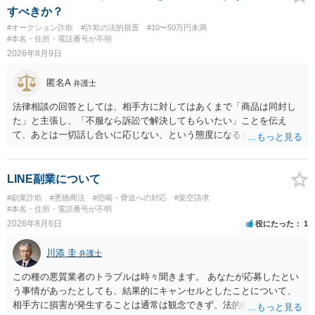
られます。 他方で、相手方の住所等が特定できているのであれば、民
すべきか？
事事件として、損害賠償請求や貸金返還請求等により、裁判所を通じ
#オークション詐欺
#詐欺の法的措置
#10〜50万円未満
て返金を求める方法も考えられますが、結局は相手方に資力があるか
#本名・住所・電話番号が不明
否かにより結論が分かれます。
2026年8月9日
匿名A
弁護士
法律相談の回答としては、相手方に対してはあくまで「商品は同封し
た」と主張し、「不服なら訴訟で解決してもらいたい」ことを伝え
て、あとは一切話し合いに応じない、という態度になると思います。
トラブルが大きくなりそうなら弁護士へ依頼して解決せざるをえない
可能性もありますが、「返金は絶対にしたくありません」ということ
であれば、徹底的に強気で対応することになるでしょう。
LINE副業について
#副業詐欺
#悪徳商法
#恐喝・脅迫への対応
#架空請求
#本名・住所・電話番号が不明
2026年8月6日
役にたった
1
川添 圭
弁護士
この種の悪質業者のトラブルは時々聞きます。 あなたが応募したとい
う事情があったとしても、結果的にキャンセルとしたことについて、
相手方に損害が発生することは通常は観念できず、法的措置を採って