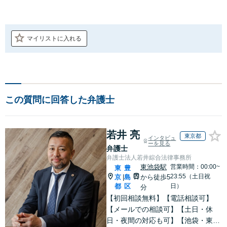
マイリストに入れる
この質問に回答した弁護士
若井 亮
東京都
インタビュ
ーを見る
弁護士
弁護士法人若井綜合法律事務所
東池袋駅
営業時間：00:00~
東
豊
23:55（土日祝
京
島
から徒歩5
|
都
区
日）
分
【初回相談無料】【電話相談可】
【メールでの相談可】【土日・休
日・夜間の対応も可】【池袋・東池