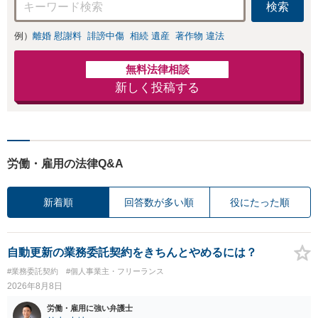
検索
例）
離婚 慰謝料
誹謗中傷
相続 遺産
著作物 違法
無料法律相談
新しく投稿する
労働・雇用の法律Q&A
新着順
回答数が多い順
役にたった順
自動更新の業務委託契約をきちんとやめるには？
#業務委託契約
#個人事業主・フリーランス
2026年8月8日
労働・雇用に強い弁護士