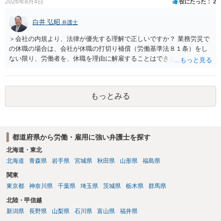
2026年8月4日
役にたった
2
損害と比べて過大なら無効や減額が争点になります。 ・契約前の修正
交渉は一般的です。 交渉の方向としては、上限額を設ける、実損害ベ
白井 弘昭
弁護士
ースにする、算定根拠を明確化する、違約金ではなく「合理的な実
費・未回収費用のみ」に限定する、などが典型です。 ・弁護士に契約
＞会社の内規より、法律が優先する理解で正しいですか？ 業務労災で
前に契約書の内容をレビューしてもらう価値は十分にあると思われま
の休職の場合は、会社が休職の打切り補償（労働基準法８１条）をし
す。 争点は、契約類型が雇用か業務委託か、実態として労働者性があ
ない限り、労働者を、休職を理由に解雇することはできません（労働
るか、解除事由が双方にどう定められているか、違約金の算定根拠が
基準法19条）。 会社の就業規則にて定められている休職期間及び休職
合理的か、という複数論点に分かれます。契約前なら、交渉のパワー
期間満了による退職は、業務労災への適用はありませんので、ご安心
バランスの問題もありますが、修正余地があるうえ、後から争うより
ください。 仮に会社が打切り補償をせずに解雇した場合は、不当解雇
コストを抑えやすいので、資料等を持参の上弁護士に確認されること
もっとみる
に当たります。 ＞労災の休業補償と、所得補償保険の保険金とは別
をお勧めします。 ・事務所側の解除でも、解除理由によってはタレン
に、受け取れる金銭はありますでしょうか？ 業務労災の場合は、会社
ト側に損害賠償が発生する建付けになっていることはあります。ただ
の安全配慮義務違反が認められると解されますので、会社の損害賠償
し、事務所側が一方的に解除したのにタレントへ違約金を課す設計
責任（治療費、通院慰謝料、入院費、入院慰謝料、後遺障害慰謝料、
は、合理性や対価性を欠くとして争いやすいです。逆に、タレント側
都道府県から労働・雇用に強い弁護士を探す
逸失利益等）が認められる可能性が高いと思われます。 また、業務労
の重大な契約違反がある場合は、実損害の範囲で請求される可能性は
災での第三者行為傷害（同僚の不注意等による事故）の場合は、当該
北海道・東北
あります。
第三者の賠償責任も考えられます。 労災で支払われた分は、損害額か
北海道
青森県
岩手県
宮城県
秋田県
山形県
福島県
ら控除（損益相殺）されますが、それを超えた部分は、会社もしく
関東
は、第三者から支払ってもらうことになります。 会社等との交渉が必
東京都
神奈川県
千葉県
埼玉県
茨城県
栃木県
群馬県
要になると思います（良い会社でしたら、自ら話してくると思います
が・・・）。極めて専門的な話ですので、詳細もしくは対応を最寄り
北陸・甲信越
の弁護士にご相談ください。 以上、ご参考まで。
新潟県
長野県
山梨県
石川県
富山県
福井県