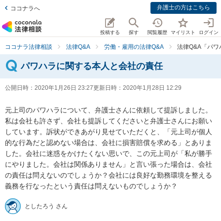
弁護士の方はこちら
ココナラへ
投稿する
探す
閲覧履歴
マイリスト
ログイン
ココナラ法律相談
法律Q&A
労働・雇用の法律Q&A
法律Q&A「パ
パワハラに関する本人と会社の責任
公開日時：
2020年1月26日 23:27
更新日時：
2020年1月28日 12:29
元上司のパワハラについて、弁護士さんに依頼して提訴しました。
私は会社も許さず、会社も提訴してくださいと弁護士さんにお願い
しています。訴状ができあがり見せていただくと、「元上司が個人
的な行為だと認めない場合は、会社に損害賠償を求める」とありま
した。会社に迷惑をかけたくない思いで、この元上司が「私が勝手
にやりました。会社は関係ありません」と言い張った場合は、会社
の責任は問えないのでしょうか？会社には良好な勤務環境を整える
義務を行なったという責任は問えないものでしょうか？
としたろう さん