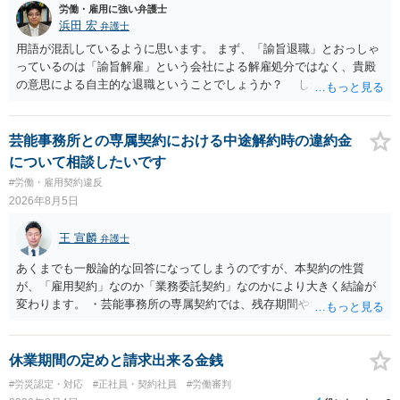
方がいれば一緒に相談してみるといいでしょう。
労働・雇用に強い弁護士
浜田 宏
弁護士
用語が混乱しているように思います。 まず、「諭旨退職」とおっしゃ
っているのは「諭旨解雇」という会社による解雇処分ではなく、貴殿
の意思による自主的な退職ということでしょうか？ しかし、記載さ
れた経緯からすると、事実上は解雇処分であると解する余地がありま
す。 その場合、解雇には客観的で合理的な理由が必要であり、かつ
解雇という処分が社会通念上相当と認められない限り、解雇は無効で
芸能事務所との専属契約における中途解約時の違約金
す。 結局、貴殿のネット炎上の内容や原因、勤務先に与えた影響な
について相談したいです
どを具体的に検討しなければ、何とも申し上げることができません。
#労働・雇用契約違反
また、育児休業法関係の問題もあるかもしれません。 ある程度労働
2026年8月5日
法に関する専門的な知識が必要な事案ですので、一度、お近くの弁護
士にご相談下さい。
王 宣麟
弁護士
あくまでも一般論的な回答になってしまうのですが、本契約の性質
が、「雇用契約」なのか「業務委託契約」なのかにより大きく結論が
変わります。 ・芸能事務所の専属契約では、残存期間や報酬額、投下
コストを基準に違約金や損害金を設定する例はあります。ただし、実
務上よくあるからといって当然に適法という意味ではなく、実際の損
害との対応関係や合理性が重要です。 ・違約金に上限がなくても、常
休業期間の定めと請求出来る金銭
に有効になるわけではありません。契約が労働契約に近い実態なら労
#労災認定・対応
#正社員・契約社員
#労働審判
基法16条で無効となる余地があり、そうでなくても、金額が事務所の