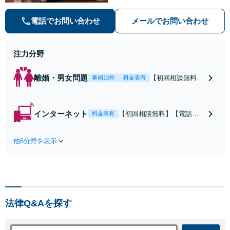
袋2駅利用可】風俗トラブル・男女
トラブル・刑事事件を中心に「個
電話でお問い合わせ
メールでお問い合わせ
人」の方からのご相談・ご依頼を幅
広くお受けしております。お気軽に
お問い合わせください。
注力分野
離婚・男女問題
【初回相談無料】
事例10件
料金表有
【電話相談可】
【即日介入可】
【夜間対応可】
インターネット
【初回相談無料】【電話相
料金表有
【池袋・東池袋2
談可】【夜間対応可】【池
駅利用可】風俗・
袋・東池袋2駅利用可】爆サ
出会い系・ホス
他6分野を表示
イ・5ch・ホスラブ等の掲示
ト・不倫・ストー
板やネット上の悪口、誹謗
カー・DV・離婚
中傷の削除等、拡散防止に
等、男女が絡むあ
向けてスピード最優先で対
らゆるトラブルを
応します！即日対応可能。
解決へ！どんな相
まずはご連絡ください。
手であっても毅然
法律Q&Aを探す
と対応します。お
まかせください。