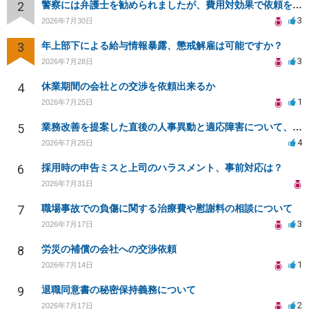
2
警察には弁護士を勧められましたが、費用対効果で依頼をすることを躊躇しています。
3
2026年7月30日
3
年上部下による給与情報暴露、懲戒解雇は可能ですか？
3
2026年7月28日
4
休業期間の会社との交渉を依頼出来るか
1
2026年7月25日
5
業務改善を提案した直後の人事異動と適応障害について、法的に問題があるか相談したいです。
4
2026年7月25日
6
採用時の申告ミスと上司のハラスメント、事前対応は？
2026年7月31日
7
職場事故での負傷に関する治療費や慰謝料の相談について
3
2026年7月17日
8
労災の補償の会社への交渉依頼
1
2026年7月14日
9
退職同意書の秘密保持義務について
2
2026年7月17日