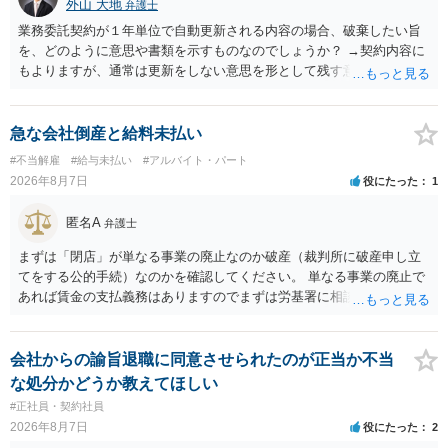
外山 大地
弁護士
業務委託契約が１年単位で自動更新される内容の場合、破棄したい旨
を、どのように意思や書類を示すものなのでしょうか？ →契約内容に
もよりますが、通常は更新をしない意思を形として残す意味で、書面
やメールで伝えることが多いという印象です。 そのような形だけの数
の確保の他に何か企業側にメリットがあるのでしょうか？ →企業側の
メリットは分かりかねますが、ご質問者様が業務を受託する側のお立
急な会社倒産と給料未払い
場であれば、自動更新で契約が延長されると、企業側は報酬を支払う
#不当解雇
#給与未払い
#アルバイト・パート
義務を負うことになるので（ご質問者様も業務を提供する義務を負
2026年8月7日
役にたった
1
う）、放置をすることは望ましい状態ではないと思料いたします。
匿名A
弁護士
まずは「閉店」が単なる事業の廃止なのか破産（裁判所に破産申し立
てをする公的手続）なのかを確認してください。 単なる事業の廃止で
あれば賃金の支払義務はありますのでまずは労基署に相談してくださ
い。破産申立てであれば破産手続きの中で破産管財人から（全額は難
しいかもしれませんが）賃金などの労働債権は他の債務より優先して
支払われます。ただし支払までにかなり時間がかかるでしょう。 さら
会社からの諭旨退職に同意させられたのが正当か不当
に、「独立行政法人労働者健康安全機構 」という公的機関が未払賃金
な処分かどうか教えてほしい
の立替事業を行っています。詳しくは、同機構の＜未払賃金立替払相
#正社員・契約社員
談コーナー＞ TEL 044-431-8663 相談時間：土日祝日を除く9:15～1
2026年8月7日
役にたった
2
7:00 に相談してみてください。同じように未払となった他の従業員の