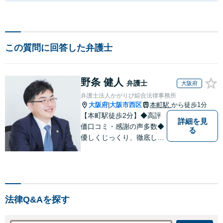
この質問に回答した弁護士
野条 健人
弁護士
大阪府
弁護士法人かがりび綜合法律事務所
大阪府
大阪市西区
本町駅
から徒歩1分
|
【本町駅徒歩2分】◆高評
詳細を見
価口コミ・感謝の声多数◆
る
優しくじっくり、徹底して
結果にこだわります。依頼
者さまの「かがりび」とし
て、最後まで毅然と対応し
ていきます！「女性に寄り
添う豊富な相談実績」その
法律Q&Aを探す
方の人生の再出発を全力で
応援いたします【休日・夜