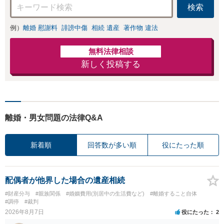
間相談可】
検索
例）
離婚 慰謝料
誹謗中傷
相続 遺産
著作物 違法
無料法律相談
新しく投稿する
離婚・男女問題の法律Q&A
新着順
回答数が多い順
役にたった順
配偶者が他界した場合の遺産相続
#財産分与
#親族関係
#婚姻費用(別居中の生活費など)
#離婚すること自体
#調停
#裁判
2026年8月7日
役にたった
2