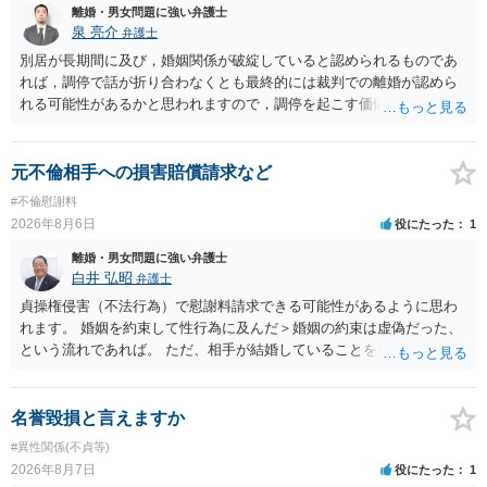
的・心理的な理由の氏変更は様々な意味でハードルがかなり高く、弁
離婚・男女問題に強い弁護士
護士へ依頼しても苦労することが強く予想されるところです。、もし
泉 亮介
弁護士
本人申立てをお考えであれば、医学知識はもちろん法律知識も要求さ
別居が長期間に及び，婚姻関係が破綻していると認められるものであ
れますので、性急な申立てをせず、知識と資料をしっかりと揃えて、
れば，調停で話が折り合わなくとも最終的には裁判での離婚が認めら
万全の体制で申立てに臨んだ方がよいと思われます。
れる可能性があるかと思われますので，調停を起こす価値はあるよう
に思われます。 もっとも，調停については，お互いの合意がない限り
は調停が成立するということはないため，相手が合意するメリットを
だしてでも調停で終わらせるよう努めるのか，裁判離婚を見据えて調
元不倫相手への損害賠償請求など
停での離婚に固執しないかいずれかの対応は必要となるかと思われま
#不倫慰謝料
す。 お一人で対応するのは難しい側面もありますので弁護士を立てる
2026年8月6日
役にたった
1
ことを検討されると良いかと思われます。
離婚・男女問題に強い弁護士
白井 弘昭
弁護士
貞操権侵害（不法行為）で慰謝料請求できる可能性があるように思わ
れます。 婚姻を約束して性行為に及んだ＞婚姻の約束は虚偽だった、
という流れであれば。 ただ、相手が結婚していることを知って行為に
及んでいるのであれば、婚姻できないことについて相談者さんの帰責
性も認められそうですので、あまり慰謝料は高額にならないように思
われます。 一度、最寄りの弁護士に相談してみてください。
名誉毀損と言えますか
#異性関係(不貞等)
2026年8月7日
役にたった
1