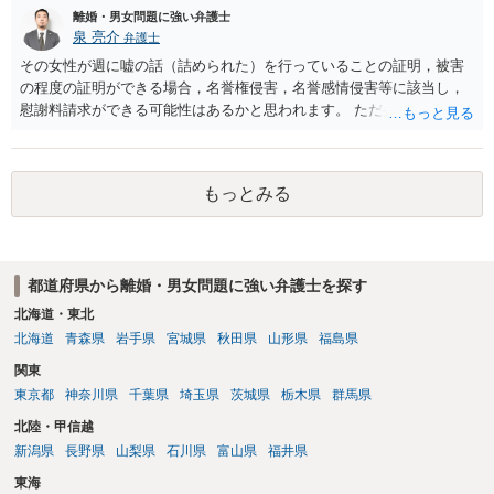
離婚・男女問題に強い弁護士
泉 亮介
弁護士
その女性が週に嘘の話（詰められた）を行っていることの証明，被害
の程度の証明ができる場合，名誉権侵害，名誉感情侵害等に該当し，
慰謝料請求ができる可能性はあるかと思われます。 ただ弁護士費用を
考えると費用倒れとなるリスクも考えられるため，慎重にご検討され
た方が良いでしょう。
もっとみる
都道府県から離婚・男女問題に強い弁護士を探す
北海道・東北
北海道
青森県
岩手県
宮城県
秋田県
山形県
福島県
関東
東京都
神奈川県
千葉県
埼玉県
茨城県
栃木県
群馬県
北陸・甲信越
新潟県
長野県
山梨県
石川県
富山県
福井県
東海