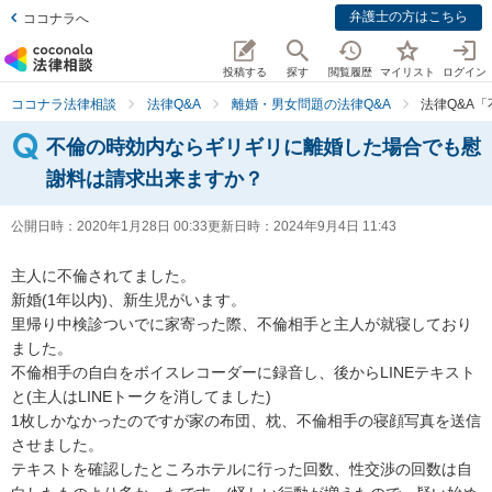
弁護士の方はこちら
ココナラへ
投稿する
探す
閲覧履歴
マイリスト
ログイン
ココナラ法律相談
法律Q&A
離婚・男女問題の法律Q&A
法律Q&A
不倫の時効内ならギリギリに離婚した場合でも慰
謝料は請求出来ますか？
公開日時：
2020年1月28日 00:33
更新日時：
2024年9月4日 11:43
主人に不倫されてました。

新婚(1年以内)、新生児がいます。

里帰り中検診ついでに家寄った際、不倫相手と主人が就寝しており
ました。

不倫相手の自白をボイスレコーダーに録音し、後からLINEテキスト
と(主人はLINEトークを消してました)

1枚しかなかったのですが家の布団、枕、不倫相手の寝顔写真を送信
させました。

テキストを確認したところホテルに行った回数、性交渉の回数は自