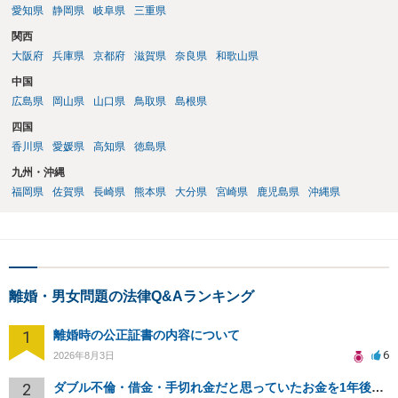
愛知県
静岡県
岐阜県
三重県
関西
大阪府
兵庫県
京都府
滋賀県
奈良県
和歌山県
中国
広島県
岡山県
山口県
鳥取県
島根県
四国
香川県
愛媛県
高知県
徳島県
九州・沖縄
福岡県
佐賀県
長崎県
熊本県
大分県
宮崎県
鹿児島県
沖縄県
離婚・男女問題の法律Q&Aランキング
1
離婚時の公正証書の内容について
6
2026年8月3日
2
ダブル不倫・借金・手切れ金だと思っていたお金を1年後いまさら脅迫罪として通知書が来てまとめて請求