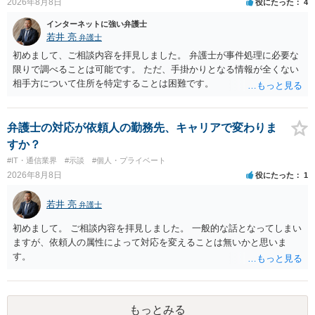
2026年8月8日
役にたった
4
インターネットに強い弁護士
若井 亮
弁護士
初めまして、ご相談内容を拝見しました。 弁護士が事件処理に必要な
限りで調べることは可能です。 ただ、手掛かりとなる情報が全くない
相手方について住所を特定することは困難です。
弁護士の対応が依頼人の勤務先、キャリアで変わりま
すか？
#IT・通信業界
#示談
#個人・プライベート
2026年8月8日
役にたった
1
若井 亮
弁護士
初めまして。 ご相談内容を拝見しました。 一般的な話となってしまい
ますが、依頼人の属性によって対応を変えることは無いかと思いま
す。
もっとみる