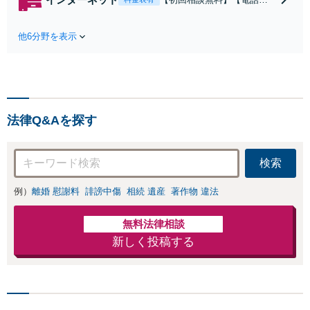
【池袋・東池袋2
談可】【夜間対応可】【池
駅利用可】風俗・
袋・東池袋2駅利用可】爆サ
出会い系・ホス
他6分野を表示
イ・5ch・ホスラブ等の掲示
ト・不倫・ストー
板やネット上の悪口、誹謗
カー・DV・離婚
中傷の削除等、拡散防止に
等、男女が絡むあ
向けてスピード最優先で対
らゆるトラブルを
応します！即日対応可能。
解決へ！どんな相
まずはご連絡ください。
手であっても毅然
法律Q&Aを探す
と対応します。お
まかせください。
検索
例）
離婚 慰謝料
誹謗中傷
相続 遺産
著作物 違法
無料法律相談
新しく投稿する