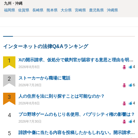
九州・沖縄
福岡県
佐賀県
長崎県
熊本県
大分県
宮崎県
鹿児島県
沖縄県
インターネットの法律Q&Aランキング
1
Xの開示請求、仮処分で裁判官が認容する意思と理由を明確化しても、相手側は争って引き延ばしますか
4
2026年8月8日
2
ストーカーから職場に電話
6
2026年7月28日
3
人の住所を法に則り探すことは可能なのか？
4
2026年8月8日
4
プロ野球ゲームのもじり名使用、パブリシティ権の影響は？
4
2026年7月30日
5
誹謗中傷に当たる内容を投稿したかもしれない。開示請求や民事刑事裁判に発展しうるのか教えて欲しい。