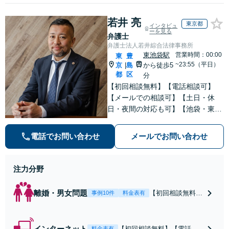
若井 亮
東京都
インタビュ
ーを見る
弁護士
弁護士法人若井綜合法律事務所
東池袋駅
営業時間：00:00
東
豊
~23:55（平日）
京
島
から徒歩5
|
都
区
分
【初回相談無料】【電話相談可】
【メールでの相談可】【土日・休
日・夜間の対応も可】【池袋・東池
袋2駅利用可】風俗トラブル・男女
トラブル・刑事事件を中心に「個
電話でお問い合わせ
メールでお問い合わせ
人」の方からのご相談・ご依頼を幅
広くお受けしております。お気軽に
お問い合わせください。
注力分野
離婚・男女問題
【初回相談無料】
事例10件
料金表有
【電話相談可】
【即日介入可】
【夜間対応可】
インターネット
【初回相談無料】【電話相
料金表有