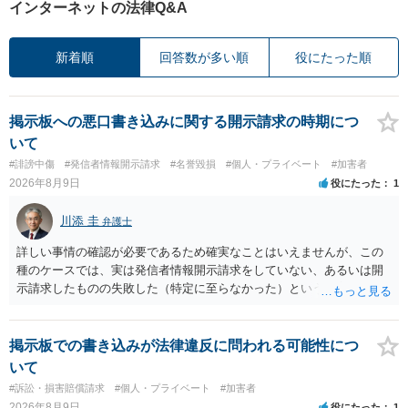
インターネットの法律Q&A
新着順
回答数が多い順
役にたった順
掲示板への悪口書き込みに関する開示請求の時期につ
いて
#誹謗中傷
#発信者情報開示請求
#名誉毀損
#個人・プライベート
#加害者
2026年8月9日
役にたった
1
川添 圭
弁護士
詳しい事情の確認が必要であるため確実なことはいえませんが、この
種のケースでは、実は発信者情報開示請求をしていない、あるいは開
示請求したものの失敗した（特定に至らなかった）という事案が比較
的多いです（特に、発信者情報開示請求を行ったことを誇示するよう
な投稿をする場合にはなおさら）。
掲示板での書き込みが法律違反に問われる可能性につ
いて
#訴訟・損害賠償請求
#個人・プライベート
#加害者
2026年8月9日
役にたった
1