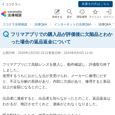
弁護士の方はこちら
ココナラへ
投稿する
探す
閲覧履歴
マイリスト
ログイン
ココナラ法律相談
法律Q&A
インターネットの法律Q&A
法律Q&A
フリマアプリでの購入品が評価後に欠陥品とわか
った場合の返品返金について
公開日時：
2020年1月23日 23:12
更新日時：
2024年9月4日 11:43
フリマアプリにて高額レンズを購入し、動作確認し、評価取引終了
しました。

使用するうちにおかしな点が見受けられ、メーカーに修理にだす
と、不正な分解の形跡があり、内部に欠損があり、修理すると新品
以上の金額になるとのこと。

出品者に連絡すると、出品者も知らなかったとのこと。返品返金は
わかるが、検討させてくれと、連絡がとれなくなりました。
