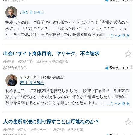
川添 圭
弁護士
投稿したのは、ご質問のかぎ括弧でくくられた3つ（「売掛金返済のた
めに…」「どれのことを…」「調べたけど…」）ということでしょう
か。そうであれば、その記載だけでは発信者情報開示請求が認められ
るような内容ではありません（申し立ててもほぼ門前払いに近い）。
ただ、「328が名誉毀損、偽計業務妨害、侮辱罪、ストーカー等に関す
る法律違反に該当するといわれ」とのことですので、ご質問に書かれ
出会いサイト身体目的、ヤリモク、不当請求
ていない何らかの背景事情があれば、回答は180度変わるかもしれませ
#被害者
#音信不通
#訴訟・損害賠償請求
ん。公開の場で詳細を投稿することは不適当と思われますので、弁護
2026年8月8日
役にたった
1
士へ直接相談した方がよいでしょう。
インターネットに強い弁護士
若井 亮
弁護士
初めまして。 ご相談内容を拝見しました。 お伺いする限り、相手方の
態度は不誠実なところがあるものの、何らかの請求をしたり、警察に
対応を要請するといったことは難しいかと思います。 ご参考になれば
幸いです。
人の住所を法に則り探すことは可能なのか？
#被害者
#個人・プライベート
#加害者
#炎上対策