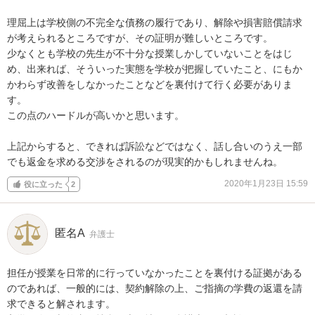
理屈上は学校側の不完全な債務の履行であり、解除や損害賠償請求
が考えられるところですが、その証明が難しいところです。

少なくとも学校の先生が不十分な授業しかしていないことをはじ
め、出来れば、そういった実態を学校が把握していたこと、にもか
かわらず改善をしなかったことなどを裏付けて行く必要がありま
す。

この点のハードルが高いかと思います。

上記からすると、できれば訴訟などではなく、話し合いのうえ一部
でも返金を求める交渉をされるのが現実的かもしれませんね。
2020年1月23日 15:59
役に立った
2
匿名A
弁護士
担任が授業を日常的に行っていなかったことを裏付ける証拠がある
のであれば、一般的には、契約解除の上、ご指摘の学費の返還を請
求できると解されます。
