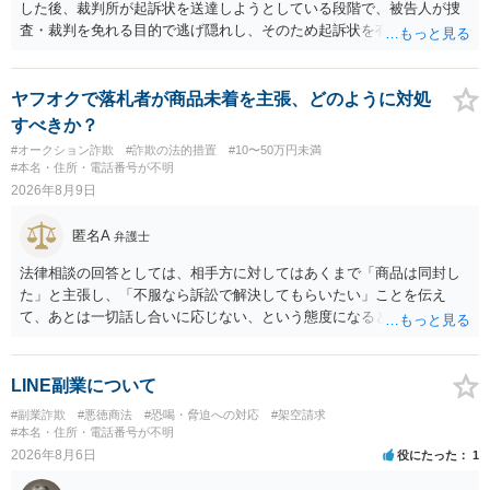
した後、裁判所が起訴状を送達しようとしている段階で、被告人が捜
査・裁判を免れる目的で逃げ隠れし、そのため起訴状を有効に送達で
きない場合をいいます。捜査段階で所在不明というだけでは、通常、
この規定によって時効が停止するわけではありません。 その意味で
は、刑事事件化するという部分ではややハードルが高いように見受け
ヤフオクで落札者が商品未着を主張、どのように対処
られます。 他方で、相手方の住所等が特定できているのであれば、民
すべきか？
事事件として、損害賠償請求や貸金返還請求等により、裁判所を通じ
#オークション詐欺
#詐欺の法的措置
#10〜50万円未満
て返金を求める方法も考えられますが、結局は相手方に資力があるか
#本名・住所・電話番号が不明
否かにより結論が分かれます。
2026年8月9日
匿名A
弁護士
法律相談の回答としては、相手方に対してはあくまで「商品は同封し
た」と主張し、「不服なら訴訟で解決してもらいたい」ことを伝え
て、あとは一切話し合いに応じない、という態度になると思います。
トラブルが大きくなりそうなら弁護士へ依頼して解決せざるをえない
可能性もありますが、「返金は絶対にしたくありません」ということ
であれば、徹底的に強気で対応することになるでしょう。
LINE副業について
#副業詐欺
#悪徳商法
#恐喝・脅迫への対応
#架空請求
#本名・住所・電話番号が不明
2026年8月6日
役にたった
1