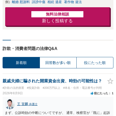
例）
離婚 慰謝料
誹謗中傷
相続 遺産
著作物 違法
無料法律相談
新しく投稿する
詐欺・消費者問題の法律Q&A
新着順
回答数が多い順
役にたった順
親戚夫婦に騙された開業資金出資、時効の可能性は？
#詐欺の法的措置
#投資詐欺
#200万円以上
#本名・住所・電話番号が判明
2026年8月9日
役にたった
1
王 宣麟
弁護士
まず、公訴時効の中断についてですが、 通常、検察官が「既に」起訴