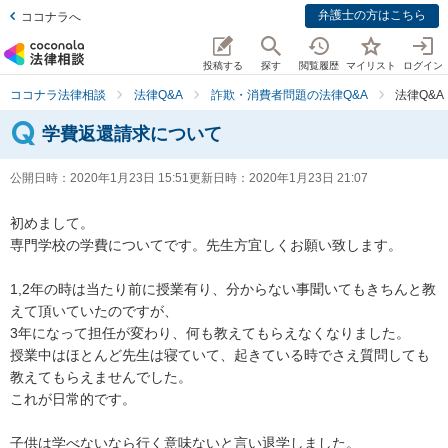
弁護士の方はこちら
ココナラへ
投稿する
探す
閲覧履歴
マイリスト
ログイン
ココナラ法律相談
法律Q&A
詐欺・消費者問題の法律Q&A
法律Q&
学費返還請求について
公開日時：
2020年1月23日 15:51
更新日時：
2020年1月23日 21:07
初めまして。

専門学校の学費についてです。先生方宜しくお願い致します。

1,2年の時は当たり前に授業有り、分からない事聞いてもきちんと教
えて頂いていたのですが、

3年になって担任が変わり、何も教えてもらえなくなりました。

授業中はほとんど先生は寝ていて、起きている時でさえ質問しても
教えてもらえませんでした。

これが日常的です。

子供は学べないなら行く意味ないと言い退学しました。
