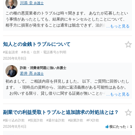
川添 圭
弁護士
この種の悪質業者のトラブルは時々聞きます。 あなたが応募したとい
う事情があったとしても、結果的にキャンセルとしたことについて、
相手方に損害が発生することは通常は観念できず、法的措置を採って
も認められません。この種の言説は半ば脅しのようなものです。 ま
ず、最寄りの消費生活センターへ相談し、連絡を無視してよいかどう
かのアドバイスを受けられることをお勧めします。しつこいようであ
知人との金銭トラブルについて
れば、弁護士へ依頼して警告してもらうことも必要になるかもしれま
#返金請求
#本名・住所・電話番号が判明
せん。
2026年8月8日
詐欺・消費者問題に強い弁護士
若井 亮
弁護士
初めまして。 ご相談内容を拝見しました。 以下、ご質問に回答いたし
ます。 ・現時点の資料から、法的に返済義務がある可能性はあるか。
お伺いする限り、貸し借りに関する証拠が無いことから、相手方が
貸金であるとして返金を請求することは難しいと思います。 ・相手の
主張や現在の資料を踏まえ、今後どのように対応するのが適切か。
贈与か消費貸借かの争いにおいては、様々な圧力をかけて回収をしよ
副業での利益受取トラブルと追加請求の対処法とは？
うとするケースも散見されます。 ご自身での対応に窮するようであ
#振り込め詐欺
#投資詐欺
#還付金詐欺
#副業詐欺
#FX詐欺
れば、代理人を立てることもご検討ください。 ・相手へ送る回答文に
2026年8月4日
役にたった
1
ついてアドバイスをいただけるか。 具体的な回答内容については、