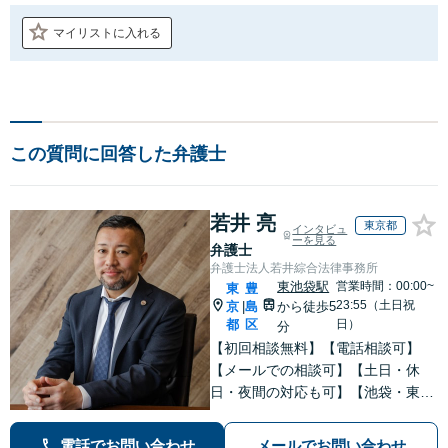
マイリストに入れる
この質問に回答した弁護士
若井 亮
東京都
インタビュ
ーを見る
弁護士
弁護士法人若井綜合法律事務所
東池袋駅
営業時間：00:00~
東
豊
23:55（土日祝
京
島
から徒歩5
|
都
区
日）
分
【初回相談無料】【電話相談可】
【メールでの相談可】【土日・休
日・夜間の対応も可】【池袋・東池
袋2駅利用可】風俗トラブル・男女
トラブル・刑事事件を中心に「個
電話でお問い合わせ
メールでお問い合わせ