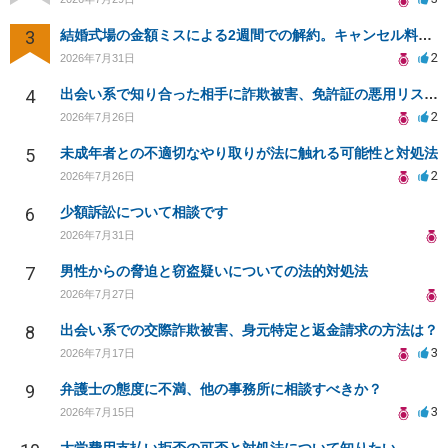
3
結婚式場の金額ミスによる2週間での解約。キャンセル料10万円の免除は可能か。
2
2026年7月31日
4
出会い系で知り合った相手に詐欺被害、免許証の悪用リスクと対策。
2
2026年7月26日
5
未成年者との不適切なやり取りが法に触れる可能性と対処法
2
2026年7月26日
6
少額訴訟について相談です
2026年7月31日
7
男性からの脅迫と窃盗疑いについての法的対処法
2026年7月27日
8
出会い系での交際詐欺被害、身元特定と返金請求の方法は？
3
2026年7月17日
9
弁護士の態度に不満、他の事務所に相談すべきか？
3
2026年7月15日