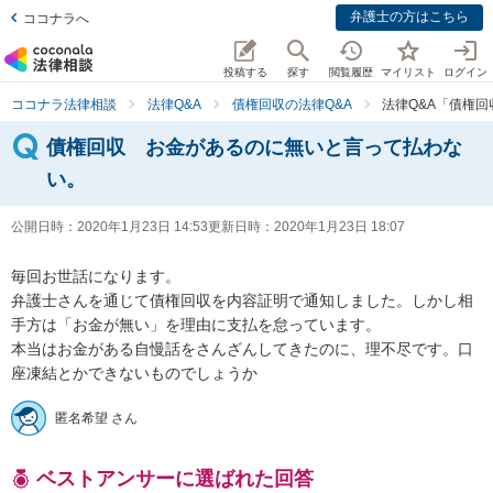
弁護士の方はこちら
ココナラへ
投稿する
探す
閲覧履歴
マイリスト
ログイン
ココナラ法律相談
法律Q&A
債権回収の法律Q&A
法律Q&A「債権
債権回収 お金があるのに無いと言って払わな
い。
公開日時：
2020年1月23日 14:53
更新日時：
2020年1月23日 18:07
毎回お世話になります。

弁護士さんを通じて債権回収を内容証明で通知しました。しかし相
手方は「お金が無い」を理由に支払を怠っています。

本当はお金がある自慢話をさんざんしてきたのに、理不尽です。口
座凍結とかできないものでしょうか
匿名希望 さん
ベストアンサーに選ばれた回答