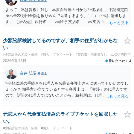
よって、私は貴殿に対し、本書面到達の日から7日以内に、下記指定口
座へ金23万円全額を振り込んで返還するよう、ここに正式に請求しま
す。 【振込先】 銀行名 ○○銀行 支店名 ○○支店 預金種別 普通
口座番号 ○○○○○○○ 口座名義 ○○○○ 万一、上記期限までに返金がな
されない場合には、貴殿には任意に返金する意思がないものと判断
し、やむを得ず、返還金23万円及びこれに対する遅延損害金の支払い
少額訟訴検討してるのですが、相手の住所がわからな
を求める民事訴訟、支払督促その他必要な法的手続を直ちに講じま
い
す。 その際には、訴訟に要する費用その他法令上認められる金員につ
#少額訴訟の相談・依頼
#個人・プライベート
#契約書・借用書なし
#140万円以下
いても併せて請求する予定ですので、あらかじめ申し添えます。 本件
2026年8月3日
役にたった
3
は、貴殿自らが契約を解約したことによって生じた返還義務の履行を
求めるものにすぎません。貴殿の仕入先との取引関係や返金時期など
白井 弘昭
弁護士
の内部事情は、私に対する返還義務の発生や履行時期には何ら影響を
及ぼすものではありません。 これ以上、本件の解決を不必要に遅延さ
>少額訟訴の手続きを代理人を名乗る弁護士さんに送ってもいいのでし
せることなく、誠意をもって速やかに返金手続を履行されるよう、強
ょうか？ 相手方が立てているとする弁護士は、「交渉」の代理人です
く求めます。 以上
ので、訴訟の代理人ではないことから、裁判所は、代理人宛ての訴状
を受け取ることは無いと思われます。 なお、交渉段階で代理人が就い
ている場合は、相手方（被告）の住所で訴状を作成提出し、裁判所に
代理人が就いていたことを知らせると（訴状の記載内容から明らかな
元恋人から代金支払済みのライブチケットを回収した
場合も）、裁判所が当該代理人弁護士に事前連絡し、引き続き訴訟も
い。
受任するかを聞いたうえで、受任の意志が明らかになったところで、
#少額訴訟の相談・依頼
#個人・プライベート
直接被告に送達するのではなく、代理人に訴状の受領を促すこともあ