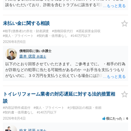
談をいただいており、詐欺を含むトラブルに該当する可能性があるで
しょう。 返金の請求にあたっては、相手方の身元を特定する必要があ
ります。 お金を渡した方法が現金手渡しではなく、指定口座への振込
であるならば、相手方の身元を特定できる可能性もあるでしょう。 い
未払い金に関する相談
ずれにせよ、まずは速やかに最寄りの警察署に被害相談に行くことを
#相手(債務者)の所在・財産調査
#債権回収代行
#遅延損害金回収
お勧めします。
#個人・プライベート
#契約書・借用書なし
#140万円以下
2026年8月6日
債権回収に強い弁護士
森本 偲音
弁護士
以下のとおり回答させていただきます。 ご参考までに。 ・相手の行為
が詐欺などの犯罪に当たる可能性があるのか ⇒お手当を支払うつもり
がないのに、３０万円を支払うと伝えている場合には詐欺罪に該当す
る可能性があります。 ・未払い金を回収するためにどのような法的手
段が取れるのか ⇒契約に基づく履行請求として３０万円を請求するこ
とが考えられますが、 パパ活の契約は、売春防止法に抵触する契約
トイレリフォーム業者の対応遅延に対する法的措置相
であるため、公序良俗に反する契約として 民法上無効（民法９０
談
条）となるため、相手方に請求できない可能性が高いです。 ・相手の
#内容証明作成送付
#個人・プライベート
#少額訴訟の相談・依頼
氏名や住所が分からない状態でも対応可能なのか ⇒訴訟等の裁判上の
#契約書・借用書なし
#140万円以下
手続を利用する場合には、原則として相手方の住所・氏名を把握して
2026年8月4日
役にたった
6
いる必要があります。
鈴木 祥平
弁護士