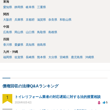
東海
必要になると思われます。なかなか難しい問題なので、弁護士によっ
ても回答は異なるかもしれません。
愛知県
静岡県
岐阜県
三重県
関西
大阪府
兵庫県
京都府
滋賀県
奈良県
和歌山県
中国
広島県
岡山県
山口県
鳥取県
島根県
四国
香川県
愛媛県
高知県
徳島県
九州・沖縄
福岡県
佐賀県
長崎県
熊本県
大分県
宮崎県
鹿児島県
沖縄県
債権回収の法律Q&Aランキング
1
トイレリフォーム業者の対応遅延に対する法的措置相談
6
2026年8月4日