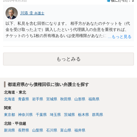
2026年8月3日
役にたった
2
ります。 ラインのやり取りでしか証拠がないと、実際の本人性が明ら
かではありません。もちろん弁護士（２０万円の請求で代理人弁護士
川添 圭
弁護士
に委任するかも疑わしいのですが）も住所は明らかにしないでしょ
う。 何か本人を示す事実（振込先などの情報）から、相手の住所等の
以下、私見を含む回答になります。 相手方があなたのチケットを（代
情報を割り出していくしかないように思えます。 以上、ご参考まで。
金を受け取った上で）購入したという代理購入の合意を重視すれば、
チケットのうち1枚の所有権あるいは使用権限があなたにあり、チケッ
トの引渡しを求める権利があるという主張が認められやすいといえま
す。 一方、このチケット購入には「相手方と一緒に行く」という合意
も付随していたことを無視することができません。こちらを重視すれ
もっとみる
ば、交際を終了させたことにより「一緒に行く」という結果の実現に
重大な障害が発生しており、当然にチケットを引き渡すべきといえる
かは微妙であり、むしろ返金すべきとするのが当事者の合理的意思に
合致するのではないか、という判断に傾くことになると思います。 例
都道府県から債権回収に強い弁護士を探す
えば、当該チケットが座席指定である場合、交際を解消した2人が当日
隣り合わせになることは避けたいという心理が働くことも無理からぬ
北海道・東北
ところです。一方、チケットがエリア指定のアリーナ席であれば隣り
北海道
青森県
岩手県
宮城県
秋田県
山形県
福島県
合わせにならずに済むかもしれませんし、そのチケットが入手困難で
関東
あったり特別席であったりすれば、判断は変わってくるかもしれませ
東京都
神奈川県
千葉県
埼玉県
茨城県
栃木県
群馬県
ん。当該チケットがチケット転売防止法に規定する特定興行入場券に
該当し、券面上使用者が指定されている場合には、チケット引渡し以
北陸・甲信越
外に選択肢がない場合もあるでしょう。 このように、本件の紛争は、
新潟県
長野県
山梨県
石川県
富山県
福井県
法的には「当事者の合理的意思」がどこにあるのかを追求した解決が