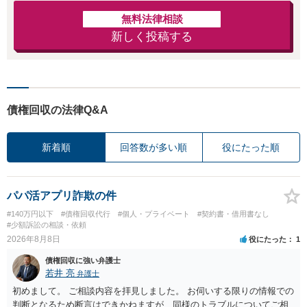
無料法律相談
新しく投稿する
債権回収の法律Q&A
新着順
回答数が多い順
役にたった順
パパ活アプリ詐欺の件
#140万円以下
#債権回収代行
#個人・プライベート
#契約書・借用書なし
#少額訴訟の相談・依頼
2026年8月8日
役にたった
1
債権回収に強い弁護士
若井 亮
弁護士
初めまして。 ご相談内容を拝見しました。 お伺いする限りの情報での
判断となるため断言はできかねますが、同様のトラブルについてご相