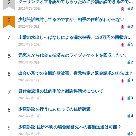
2
クーリングオフを認めてもらうために少額訴訟できるのでしょうか。
3
2026年7月30日
3
少額訟訴検討してるのですが、相手の住所がわからない
3
2026年8月3日
4
上階の水出しっぱなしによる漏水被害、130万円の回収方法を相談したい
5
2026年7月16日
5
元恋人から代金支払済みのライブチケットを回収したい。
2
2026年8月3日
6
出会い系での交際詐欺被害、身元特定と返金請求の方法は？
3
2026年7月17日
7
貸付金返済の法的手段と慰謝料請求について
3
2026年7月13日
8
少額訴訟を行うにあたっての住所調査
4
2026年7月13日
9
少額訴訟 住所不明の場合勤務先への書類送達は可能？
2
2026年7月12日