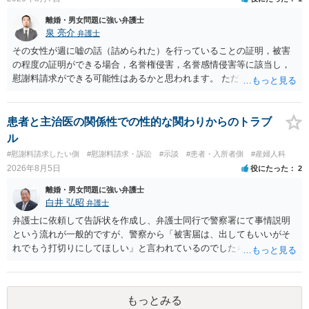
離婚・男女問題に強い弁護士
泉 亮介
弁護士
その女性が週に嘘の話（詰められた）を行っていることの証明，被害
の程度の証明ができる場合，名誉権侵害，名誉感情侵害等に該当し，
慰謝料請求ができる可能性はあるかと思われます。 ただ弁護士費用を
考えると費用倒れとなるリスクも考えられるため，慎重にご検討され
た方が良いでしょう。
患者と主治医の関係性での性的な関わりからのトラブ
ル
#慰謝料請求したい側
#慰謝料請求・訴訟
#示談
#患者・入所者側
#産婦人科
2026年8月5日
役にたった
2
離婚・男女問題に強い弁護士
白井 弘昭
弁護士
弁護士に依頼して告訴状を作成し、弁護士同行で警察署にて事情説明
という流れが一般的ですが、警察から「被害届は、出してもいいがそ
れでもう打切りにしてほしい」と言われているのでしたら、あまり結
論は変わらないかもしれないですね。 所轄の警察を飛び越えて、直接
検察庁に訴えるのもありかもしれないですが、実際に捜査をするの
は、結局所轄だと思われますので、やはり結論は変わらないかもしれ
もっとみる
ないです。 一度、最寄りの「刑事に強い」とうたっている弁護士に相