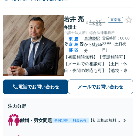
若井 亮
東京都
インタビュ
ーを見る
弁護士
弁護士法人若井綜合法律事務所
東池袋駅
営業時間：00:00~
東
豊
23:55（土日祝
京
島
から徒歩5
|
都
区
日）
分
【初回相談無料】【電話相談可】
【メールでの相談可】【土日・休
日・夜間の対応も可】【池袋・東池
袋2駅利用可】風俗トラブル・男女
トラブル・刑事事件を中心に「個
電話でお問い合わせ
メールでお問い合わせ
人」の方からのご相談・ご依頼を幅
広くお受けしております。お気軽に
お問い合わせください。
注力分野
離婚・男女問題
【初回相談無料】
事例10件
料金表有
【電話相談可】
【即日介入可】