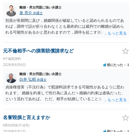
離婚・男女問題に強い弁護士
泉 亮介
弁護士
別居が長期間に及び，婚姻関係が破綻していると認められるものであ
れば，調停で話が折り合わなくとも最終的には裁判での離婚が認めら
れる可能性があるかと思われますので，調停を起こす価値はあるよう
に思われます。 もっとも，調停については，お互いの合意がない限り
は調停が成立するということはないため，相手が合意するメリットを
だしてでも調停で終わらせるよう努めるのか，裁判離婚を見据えて調
元不倫相手への損害賠償請求など
停での離婚に固執しないかいずれかの対応は必要となるかと思われま
#不倫慰謝料
す。 お一人で対応するのは難しい側面もありますので弁護士を立てる
2026年8月6日
役にたった
1
ことを検討されると良いかと思われます。
離婚・男女問題に強い弁護士
白井 弘昭
弁護士
貞操権侵害（不法行為）で慰謝料請求できる可能性があるように思わ
れます。 婚姻を約束して性行為に及んだ＞婚姻の約束は虚偽だった、
という流れであれば。 ただ、相手が結婚していることを知って行為に
及んでいるのであれば、婚姻できないことについて相談者さんの帰責
性も認められそうですので、あまり慰謝料は高額にならないように思
われます。 一度、最寄りの弁護士に相談してみてください。
名誉毀損と言えますか
#異性関係(不貞等)
2026年8月7日
役にたった
1