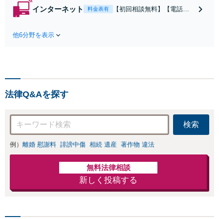
【夜間対応可】
インターネット
【初回相談無料】【電話相
料金表有
【池袋・東池袋2
談可】【夜間対応可】【池
駅利用可】風俗・
袋・東池袋2駅利用可】爆サ
出会い系・ホス
他6分野を表示
イ・5ch・ホスラブ等の掲示
ト・不倫・ストー
板やネット上の悪口、誹謗
カー・DV・離婚
中傷の削除等、拡散防止に
等、男女が絡むあ
向けてスピード最優先で対
らゆるトラブルを
応します！即日対応可能。
解決へ！どんな相
まずはご連絡ください。
手であっても毅然
法律Q&Aを探す
と対応します。お
まかせください。
検索
例）
離婚 慰謝料
誹謗中傷
相続 遺産
著作物 違法
無料法律相談
新しく投稿する