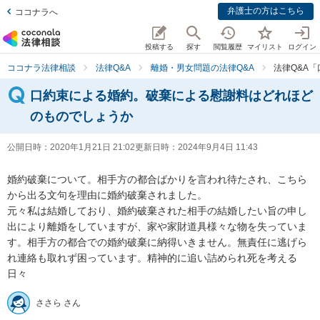
弁護士の方はこちら
ココナラへ
投稿する
探す
閲覧履歴
マイリスト
ログイン
ココナラ法律相談
法律Q&A
離婚・男女問題の法律Q&A
法律Q&A
口約束による婚約。破棄による慰謝料はどれほど
のものでしょうか
公開日時：
2020年1月21日 21:02
更新日時：
2024年9月4日 11:43
婚約破棄について。相手方の都合ばかりを言われ待たされ、こちら
から出る文句を理由に婚約破棄されました。

元々私は結婚しており、婚約破棄された相手の結婚したい旨の申し
出により離婚をしていますが、家や家財道具様々な物を失っていま
す。相手方の都合での婚約破棄に納得いきません。無責任に逃げら
れ連絡も取れず困っています。精神的に追い詰められ死を考える
日々
ささら さん