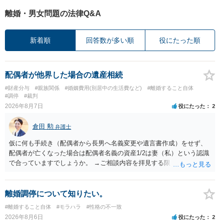
離婚・男女問題の法律Q&A
新着順
回答数が多い順
役にたった順
配偶者が他界した場合の遺産相続
#財産分与
#親族関係
#婚姻費用(別居中の生活費など)
#離婚すること自体
#調停
#裁判
2026年8月7日
役にたった
2
倉田 勲
弁護士
仮に何も手続き（配偶者から長男へ名義変更や遺言書作成）をせず、
配偶者が亡くなった場合は配偶者名義の資産1/2は妻（私）という認識
で合っていますでしょうか。 →ご相談内容を拝見する限りでは、その
認識で合ってはいます。 なお、逆に１/２しか権利がないため、自宅を
完全に所有する場合は、他の相続人に対して自宅の評価額の１/２の代
償金の支払いが必要になります。
離婚調停について知りたい。
#離婚すること自体
#モラハラ
#性格の不一致
2026年8月6日
役にたった
2