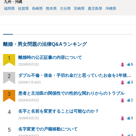
九州・沖縄
福岡県
佐賀県
長崎県
熊本県
大分県
宮崎県
鹿児島県
沖縄県
離婚・男女問題の法律Q&Aランキング
1
離婚時の公正証書の内容について
6
2026年8月3日
2
ダブル不倫・借金・手切れ金だと思っていたお金を1年後いまさら脅迫罪として通知書が来てまとめて請求
3
2026年7月30日
3
患者と主治医の関係性での性的な関わりからのトラブル
2
2026年8月5日
4
名字と名前を変更することは可能なのか？
3
2026年8月2日
5
名字変更での戸籍移動について
2
2026年8月5日