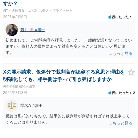
すか？
#IT・通信業界
#示談
#個人・プライベート
2026年8月8日
役にたった
1
若井 亮
弁護士
初めまして。 ご相談内容を拝見しました。 一般的な話となってしまい
ますが、依頼人の属性によって対応を変えることは無いかと思いま
す。
Xの開示請求、仮処分で裁判官が認容する意思と理由を
明確化しても、相手側は争って引き延ばしますか
#発信者情報開示請求
2026年8月8日
役にたった
2
匿名A
弁護士
反論は形式的なもので、結果的に裁判所が判断すればそれ以上争って
くることはありません。