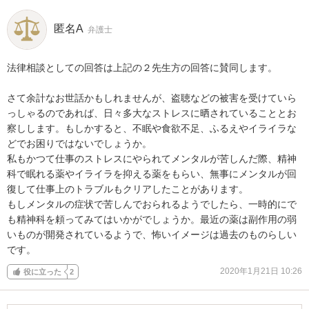
匿名A
弁護士
法律相談としての回答は上記の２先生方の回答に賛同します。

さて余計なお世話かもしれませんが、盗聴などの被害を受けていら
っしゃるのであれば、日々多大なストレスに晒されていることとお
察しします。もしかすると、不眠や食欲不足、ふるえやイライラな
どでお困りではないでしょうか。

私もかつて仕事のストレスにやられてメンタルが苦しんだ際、精神
科で眠れる薬やイライラを抑える薬をもらい、無事にメンタルが回
復して仕事上のトラブルもクリアしたことがあります。

もしメンタルの症状で苦しんでおられるようでしたら、一時的にで
も精神科を頼ってみてはいかがでしょうか。最近の薬は副作用の弱
いものが開発されているようで、怖いイメージは過去のものらしい
です。
2020年1月21日 10:26
役に立った
2