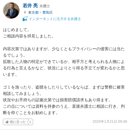
若井 亮
弁護士
東京都
>
豊島区
インターネットに注力する弁護士
はじめまして。

ご相談内容を拝見しました。

内容次第ではありますが、少なくともプライバシーの侵害には当た
るでしょう。

拡散した人物の特定ができているか、相手方と考えられる人物によ
る行為と言えるかなど、状況によりとり得る手立てが変わるかと思
います。

ゴミを漁ったり、盗聴をしたりしているならば、まずは警察に被害
相談してみましょう。

状況やお手持ちの証拠次第では損害賠償請求もあり得ます。

この点については資料を持参のうえ、直接弁護士に相談に行き、判
断を仰ぐことをお勧めします。
2020年1月21日 09:48
役に立った
1