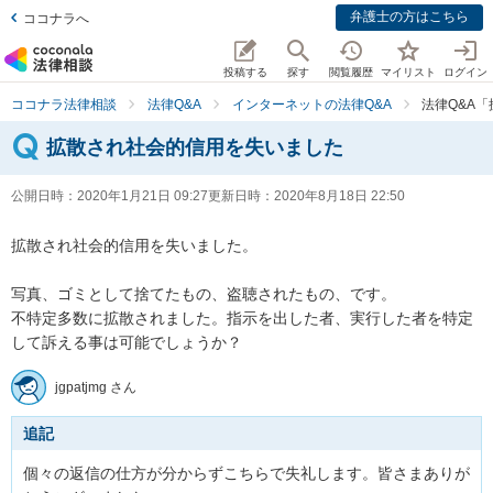
弁護士の方はこちら
ココナラへ
投稿する
探す
閲覧履歴
マイリスト
ログイン
ココナラ法律相談
法律Q&A
インターネットの法律Q&A
法律Q&A
拡散され社会的信用を失いました
公開日時：
2020年1月21日 09:27
更新日時：
2020年8月18日 22:50
拡散され社会的信用を失いました。

写真、ゴミとして捨てたもの、盗聴されたもの、です。

不特定多数に拡散されました。指示を出した者、実行した者を特定
して訴える事は可能でしょうか？
jgpatjmg さん
追記
個々の返信の仕方が分からずこちらで失礼します。皆さまありが