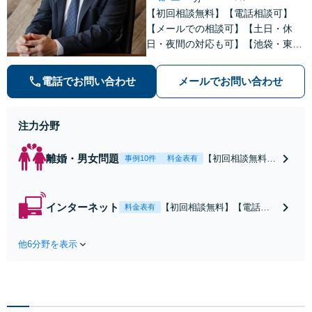
【初回相談無料】【電話相談可】
【メールでの相談可】【土日・休
日・夜間の対応も可】【池袋・東池
袋2駅利用可】風俗トラブル・男女
トラブル・刑事事件を中心に「個
電話でお問い合わせ
メールでお問い合わせ
人」の方からのご相談・ご依頼を幅
広くお受けしております。お気軽に
お問い合わせください。
注力分野
離婚・男女問題
【初回相談無料】
事例10件
料金表有
【電話相談可】
【即日介入可】
【夜間対応可】
インターネット
【初回相談無料】【電話相
料金表有
【池袋・東池袋2
談可】【夜間対応可】【池
駅利用可】風俗・
袋・東池袋2駅利用可】爆サ
出会い系・ホス
他6分野を表示
イ・5ch・ホスラブ等の掲示
ト・不倫・ストー
板やネット上の悪口、誹謗
カー・DV・離婚
中傷の削除等、拡散防止に
等、男女が絡むあ
向けてスピード最優先で対
らゆるトラブルを
応します！即日対応可能。
解決へ！どんな相