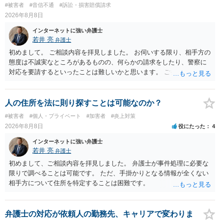
#被害者
#音信不通
#訴訟・損害賠償請求
2026年8月8日
インターネットに強い弁護士
若井 亮
弁護士
初めまして。 ご相談内容を拝見しました。 お伺いする限り、相手方の
態度は不誠実なところがあるものの、何らかの請求をしたり、警察に
対応を要請するといったことは難しいかと思います。 ご参考になれば
幸いです。
人の住所を法に則り探すことは可能なのか？
#被害者
#個人・プライベート
#加害者
#炎上対策
2026年8月8日
役にたった
4
インターネットに強い弁護士
若井 亮
弁護士
初めまして、ご相談内容を拝見しました。 弁護士が事件処理に必要な
限りで調べることは可能です。 ただ、手掛かりとなる情報が全くない
相手方について住所を特定することは困難です。
弁護士の対応が依頼人の勤務先、キャリアで変わりま