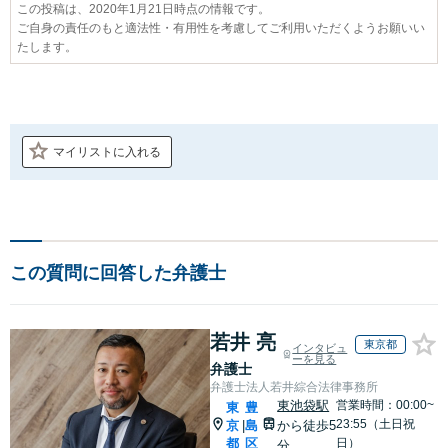
この投稿は、2020年1月21日時点の情報です。
ご自身の責任のもと適法性・有用性を考慮してご利用いただくようお願いい
たします。
マイリストに入れる
この質問に回答した弁護士
若井 亮
東京都
インタビュ
ーを見る
弁護士
弁護士法人若井綜合法律事務所
東池袋駅
営業時間：00:00~
東
豊
23:55（土日祝
京
島
から徒歩5
|
都
区
日）
分