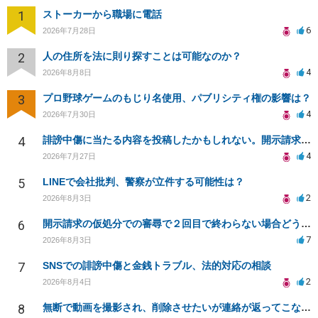
1
ストーカーから職場に電話
6
2026年7月28日
2
人の住所を法に則り探すことは可能なのか？
4
2026年8月8日
3
プロ野球ゲームのもじり名使用、パブリシティ権の影響は？
4
2026年7月30日
4
誹謗中傷に当たる内容を投稿したかもしれない。開示請求や民事刑事裁判に発展しうるのか教えて欲しい。
4
2026年7月27日
5
LINEで会社批判、警察が立件する可能性は？
2
2026年8月3日
6
開示請求の仮処分での審尋で２回目で終わらない場合どうしたらいいですか
7
2026年8月3日
7
SNSでの誹謗中傷と金銭トラブル、法的対応の相談
2
2026年8月4日
8
無断で動画を撮影され、削除させたいが連絡が返ってこない。