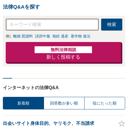
まずはご連絡ください。
手であっても毅然
法律Q&Aを探す
と対応します。お
まかせください。
検索
例）
離婚 慰謝料
誹謗中傷
相続 遺産
著作物 違法
無料法律相談
新しく投稿する
インターネットの法律Q&A
新着順
回答数が多い順
役にたった順
出会いサイト身体目的、ヤリモク、不当請求