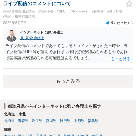
ライブ配信のコメントについて
#発信者情報開示請求
#誹謗中傷
#個人・プライベート
#被害者
#炎上対策
#訴訟・損害賠償請求
2026年8月7日
役にたった
1
インターネットに強い弁護士
泉 亮介
弁護士
ライブ配信のコメントであっても，そのコメントがされた日時や，ラ
イブ配信のURL等が証明できれば，権利侵害が認められるものであれ
ば開示請求が認められる可能性はあるでしょう。
もっとみる
都道府県からインターネットに強い弁護士を探す
北海道・東北
北海道
青森県
岩手県
宮城県
秋田県
山形県
福島県
関東