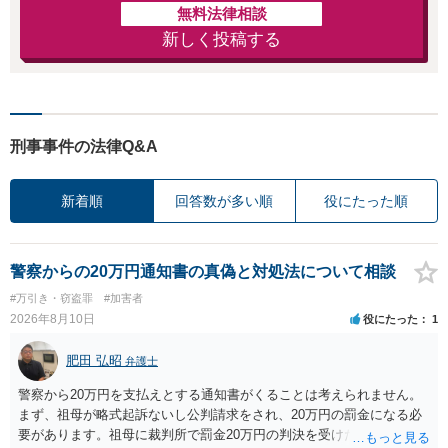
無料法律相談
新しく投稿する
刑事事件の法律Q&A
新着順
回答数が多い順
役にたった順
警察からの20万円通知書の真偽と対処法について相談
#万引き・窃盗罪
#加害者
2026年8月10日
役にたった
1
肥田 弘昭
弁護士
警察から20万円を支払えとする通知書がくることは考えられません。
まず、祖母が略式起訴ないし公判請求をされ、20万円の罰金になる必
要があります。祖母に裁判所で罰金20万円の判決を受けたかを確認し