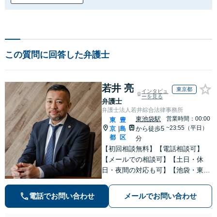
この質問に回答した弁護士
若井 亮
東京都
インタビュ
ーを見る
弁護士
弁護士法人若井綜合法律事務所
東池袋駅
営業時間：00:00
東
豊
~23:55（平日）
京
島
から徒歩5
|
都
区
分
【初回相談無料】【電話相談可】
【メールでの相談可】【土日・休
日・夜間の対応も可】【池袋・東池
袋2駅利用可】風俗トラブル・男女
トラブル・刑事事件を中心に「個
電話でお問い合わせ
メールでお問い合わせ
人」の方からのご相談・ご依頼を幅
広くお受けしております。お気軽に