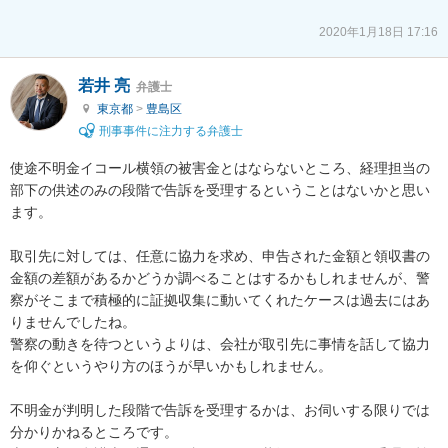
2020年1月18日 17:16
若井 亮
弁護士
東京都
>
豊島区
刑事事件に注力する弁護士
使途不明金イコール横領の被害金とはならないところ、経理担当の
部下の供述のみの段階で告訴を受理するということはないかと思い
ます。

取引先に対しては、任意に協力を求め、申告された金額と領収書の
金額の差額があるかどうか調べることはするかもしれませんが、警
察がそこまで積極的に証拠収集に動いてくれたケースは過去にはあ
りませんでしたね。

警察の動きを待つというよりは、会社が取引先に事情を話して協力
を仰ぐというやり方のほうが早いかもしれません。

不明金が判明した段階で告訴を受理するかは、お伺いする限りでは
分かりかねるところです。
