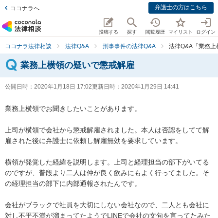
弁護士の方はこちら
ココナラへ
投稿する
探す
閲覧履歴
マイリスト
ログイン
ココナラ法律相談
法律Q&A
刑事事件の法律Q&A
法律Q&A「業務
業務上横領の疑いで懲戒解雇
公開日時：
2020年1月18日 17:02
更新日時：
2020年1月29日 14:41
業務上横領でお聞きしたいことがあります。

上司が横領で会社から懲戒解雇されました。本人は否認をしてて解
雇された後に弁護士に依頼し解雇無効を要求しています。

横領が発覚した経緯を説明します。上司と経理担当の部下がいてる
のですが、普段より二人は仲が良く飲みにもよく行ってました。そ
の経理担当の部下に内部通報されたんです。

会社がブラックで社員を大切にしない会社なので、二人とも会社に
対し不平不満が溜まってたようでLINEで会社の文句を言ってたみた