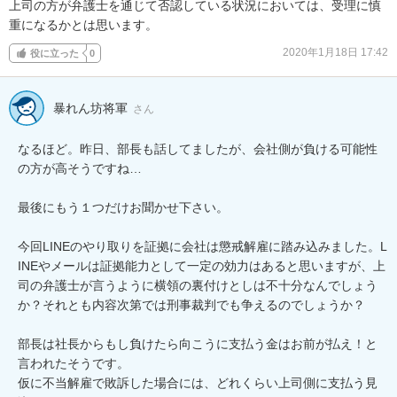
上司の方が弁護士を通じて否認している状況においては、受理に慎
重になるかとは思います。
2020年1月18日 17:42
役に立った
0
暴れん坊将軍
さん
なるほど。昨日、部長も話してましたが、会社側が負ける可能性
の方が高そうですね…

最後にもう１つだけお聞かせ下さい。

今回LINEのやり取りを証拠に会社は懲戒解雇に踏み込みました。L
INEやメールは証拠能力として一定の効力はあると思いますが、上
司の弁護士が言うように横領の裏付けとしは不十分なんでしょう
か？それとも内容次第では刑事裁判でも争えるのでしょうか？

部長は社長からもし負けたら向こうに支払う金はお前が払え！と
言われたそうです。

仮に不当解雇で敗訴した場合には、どれくらい上司側に支払う見