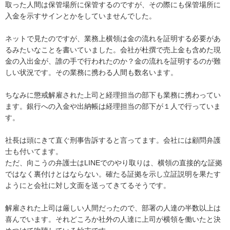
取った人間は保管場所に保管するのですが、その際にも保管場所に
入金を示すサインとかをしていませんでした。

ネットで見たのですが、業務上横領は金の流れを証明する必要があ
るみたいなことを書いていました。会社が杜撰で売上金も含めた現
金の入出金が、誰の手で行われたのか？金の流れを証明するのが難
しい状況です。その業務に携わる人間も数名います。

ちなみに懲戒解雇された上司と経理担当の部下も業務に携わってい
ます。銀行への入金や出納帳は経理担当の部下が１人で行っていま
す。

社長は頭にきて直ぐ刑事告訴すると言ってます。会社には顧問弁護
士も付いてます。

ただ、向こうの弁護士はLINEでのやり取りは、横領の直接的な証拠
ではなく裏付けとはならない。確たる証拠を示し立証説明を果たす
ようにと会社に対し文面を送ってきてるそうです。

解雇された上司は厳しい人間だったので、部署の人達の半数以上は
喜んでいます。それどころか社外の人達に上司が横領を働いたと決