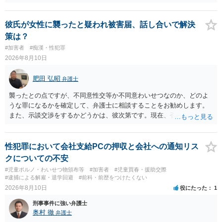
てください。そして、罰金の支払いが未了であっても、罰金の徴収は
「検察庁」です。まずは振込はせずに、かかれている警察署にホーム
ページなどを別途調べて連絡することをお勧めします。ご参考にして
彼氏が女性に襲ったと疑われ被害届、話し合いで解決
ください。
策は？
#加害者
#痴漢・性犯罪
2026年8月10日
肥田 弘昭
弁護士
襲ったとの点ですが、不同意性交等か不同意わいせつなのか、どのよ
うな罪になるかを確定して、弁護士に相談することをお勧めします。
また、示談交渉をするかどうかは、彼次第です。現在、否認している
ので、示談交渉の前提がありません。否認しているのであれば、それ
を前提に捜査機関に対する弁護活動を弁護人を選任してすべきかと思
います。ご参考にしてください。
性犯罪において会社支給PCの押収と会社への通知リス
クについての不安
#児童ポルノ・わいせつ物頒布等
#加害者
#児童買春・援助交際
#逮捕による解雇・退学回避
#前科・前歴をつけたくない
2026年8月10日
役にたった
1
刑事事件に強い弁護士
奥村 徹
弁護士