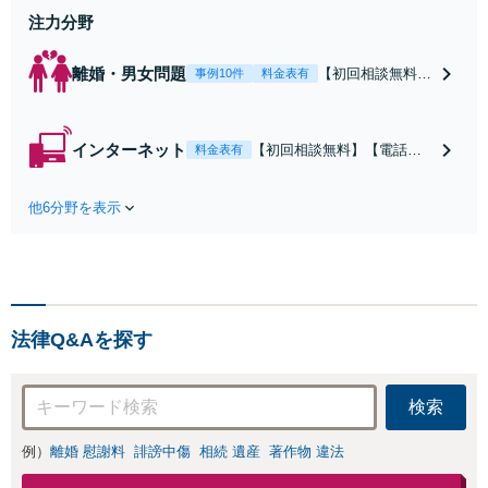
お問い合わせください。
注力分野
離婚・男女問題
【初回相談無料】
事例10件
料金表有
【電話相談可】
【即日介入可】
【夜間対応可】
インターネット
【初回相談無料】【電話相
料金表有
【池袋・東池袋2
談可】【夜間対応可】【池
駅利用可】風俗・
袋・東池袋2駅利用可】爆サ
出会い系・ホス
他6分野を表示
イ・5ch・ホスラブ等の掲示
ト・不倫・ストー
板やネット上の悪口、誹謗
カー・DV・離婚
中傷の削除等、拡散防止に
等、男女が絡むあ
向けてスピード最優先で対
らゆるトラブルを
応します！即日対応可能。
解決へ！どんな相
まずはご連絡ください。
手であっても毅然
法律Q&Aを探す
と対応します。お
まかせください。
検索
例）
離婚 慰謝料
誹謗中傷
相続 遺産
著作物 違法