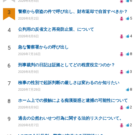
6
2026年8月5日
3
警察から窃盗の件で呼び出し、財布返却で自首すべきか？
5
2026年8月2日
4
公判用の反省文と再発防止策、について
4
2026年8月6日
5
急な警察署からの呼び出し
8
2026年7月16日
6
刑事裁判の日記は証拠としてどの程度役立つのか？
3
2026年8月9日
7
検事の性別で起訴判断の厳しさは変わるのか知りたい
8
2026年7月29日
8
ホーム上での接触による痴漢疑惑と逮捕の可能性について
2
2026年8月9日
9
過去の公然わいせつ行為に関する法的リスクについて。
2
2026年8月7日