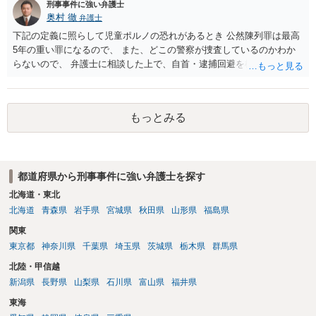
刑事事件に強い弁護士
奥村 徹
弁護士
下記の定義に照らして児童ポルノの恐れがあるとき 公然陳列罪は最高
5年の重い罪になるので、 また、どこの警察が捜査しているのかわか
らないので、 弁護士に相談した上で、自首・逮捕回避を検討して下さ
い 三 衣服の全部又は一部を着けない児童の姿態であって、殊更に児
童の性的な部位（性器等若しくはその周辺部、臀でん部又は胸部をい
う。）が露出され又は強調されているものであり、かつ、性欲を興奮
もっとみる
させ又は刺激するもの
都道府県から刑事事件に強い弁護士を探す
北海道・東北
北海道
青森県
岩手県
宮城県
秋田県
山形県
福島県
関東
東京都
神奈川県
千葉県
埼玉県
茨城県
栃木県
群馬県
北陸・甲信越
新潟県
長野県
山梨県
石川県
富山県
福井県
東海