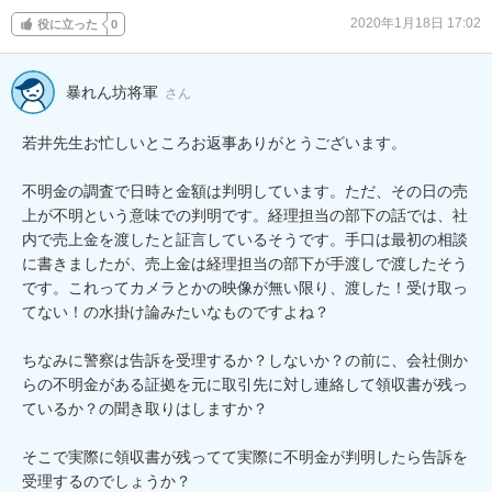
2020年1月18日 17:02
役に立った
0
暴れん坊将軍
さん
若井先生お忙しいところお返事ありがとうございます。

不明金の調査で日時と金額は判明しています。ただ、その日の売
上が不明という意味での判明です。経理担当の部下の話では、社
内で売上金を渡したと証言しているそうです。手口は最初の相談
に書きましたが、売上金は経理担当の部下が手渡しで渡したそう
です。これってカメラとかの映像が無い限り、渡した！受け取っ
てない！の水掛け論みたいなものですよね？

ちなみに警察は告訴を受理するか？しないか？の前に、会社側か
らの不明金がある証拠を元に取引先に対し連絡して領収書が残っ
ているか？の聞き取りはしますか？

そこで実際に領収書が残ってて実際に不明金が判明したら告訴を
受理するのでしょうか？
