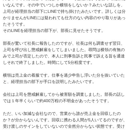
いなんです。その中でいつしか横領をしないか？みたいな話しを、
上司が経理担当の部下にLINEで持ち掛けたみたいです。詳しくは分
かりませんがLINEには疑われても仕方のない内容のやり取りがあっ
たそうです。

そのLINEを経理担当の部下が、部長に見せたそうです。

部長が驚いて社長に報告したのですが、社長は何も調査せず翌日、
上司を呼び出し懲戒解雇をしてしまいました。尋問は横領の有無の
みで上司が否定したので、本人に刑事告訴と民事で訴える旨を通達
しそれで終了しました。時間にして5分程度です。

横領は売上金の着服です。仕事を過少申告し浮いた分を抜いていた
と、経理担当の部下が手口を説明したみたいです。

会社は上司を懲戒解雇してから被害額を調査しました。部長の話し
では１年半くらいで約400万程の不明金があったそうです。

ただ、いい加減な会社なので、営業から誰が売上金を回収したの
か？が分からないんです。回収に携わる人間が5人いてるのですが、
受け渡しのサインをしていないので全然分からない状態です。受け