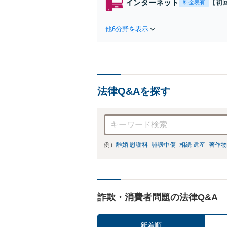
インターネット
【初
料金表有
袋2
悪口
他6分野を表示
対応
法律Q&Aを探す
例）
離婚 慰謝料
誹謗中傷
相続 遺産
著作物
詐欺・消費者問題の法律Q&A
新着順