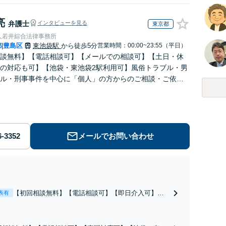
亮
弁護士
インタビューを見る
東京都
人若井綜合法律事務所
都
豊島区
東池袋駅
から徒歩5分
営業時間：00:00~23:55（平日）
|
談無料】【電話相談可】【メールでの相談可】【土日・休
の対応も可】【池袋・東池袋2駅利用可】風俗トラブル・男
ル・刑事事件を中心に「個人」の方からのご相談・ご依頼
お受けしております。お気軽にお問い合わせください。
メールでお問い合わせ
【初回相談無料】【電話相談可】【即日介入可】
表有
【夜間対応可】【池袋・東池袋2駅利用可】風俗・出
会い系・ホスト・不倫・ストーカー・DV・離婚等、
男女が絡むあらゆるトラブルを解決へ！どんな相手