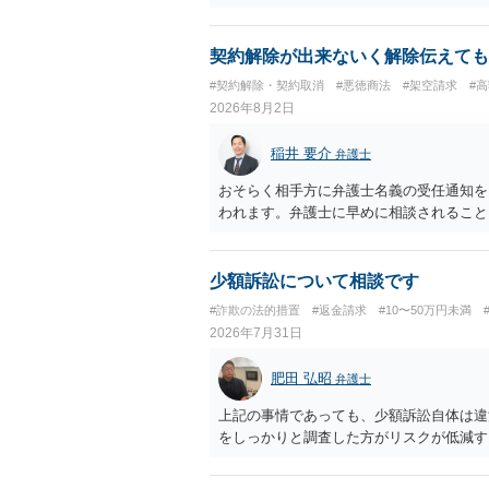
契約解除が出来ないく解除伝えても
#契約解除・契約取消
#悪徳商法
#架空請求
#
2026年8月2日
稲井 要介
弁護士
おそらく相手方に弁護士名義の受任通知を
われます。弁護士に早めに相談されること
少額訴訟について相談です
#詐欺の法的措置
#返金請求
#10〜50万円未満
2026年7月31日
肥田 弘昭
弁護士
上記の事情であっても、少額訴訟自体は違
をしっかりと調査した方がリスクが低減す