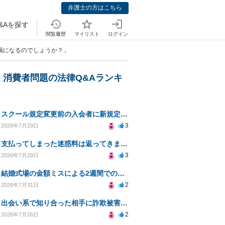
弁護士の方はこちら
&Aを探す
閲覧履歴
マイリスト
ログイン
喝になるのでしょうか？」
・消費者問題の法律Q&Aランキ
スクール規定変更前の入会者に新規定は適用されるのか
3
2026年7月29日
支払ってしまった迷惑料は返ってきますか？
3
2026年7月29日
結婚式場の金額ミスによる2週間での解約。キャンセル料10万円の免除は可能か。
2
2026年7月31日
出会い系で知り合った相手に詐欺被害、免許証の悪用リスクと対策。
2
2026年7月26日