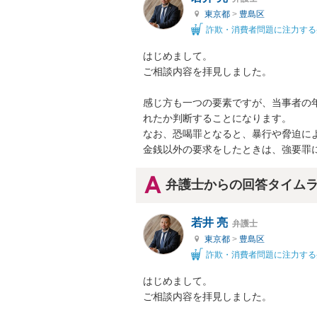
東京都
>
豊島区
詐欺・消費者問題に注力する
はじめまして。

ご相談内容を拝見しました。

感じ方も一つの要素ですが、当事者の
れたか判断することになります。

なお、恐喝罪となると、暴行や脅迫に
金銭以外の要求をしたときは、強要罪
弁護士からの回答タイム
若井 亮
弁護士
東京都
>
豊島区
詐欺・消費者問題に注力する
はじめまして。

ご相談内容を拝見しました。
