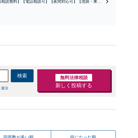
回相談無料】【電話相談可】【夜間対応可】【池袋・東池
であっても毅然と対応します。おまかせください。
駅利用可】爆サイ・5ch・ホスラブ等の掲示板やネット上の
、誹謗中傷の削除等、拡散防止に向けてスピード最優先で
します！即日対応可能。まずはご連絡ください。
検索
無料法律相談
新しく投稿する
 違法
回答数が多い順
役にたった順