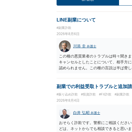
LINE副業について
#副業詐欺
2026年8月6日
川添 圭
弁護士
この種の悪質業者のトラブルは時々聞きま
キャンセルとしたことについて、相手方に
認められません。この種の言説は半ば脅し
し、連絡を無視してよいかどうかのアドバ
ば、弁護士へ依頼して警告してもらうこと
副業での利益受取トラブルと追加請
#振り込め詐欺
#投資詐欺
#FX詐欺
#副業詐欺
2026年8月4日
白井 弘昭
弁護士
おそらく詐欺です。警察にご相談ください
どは、ネットからでも相談できると思いま