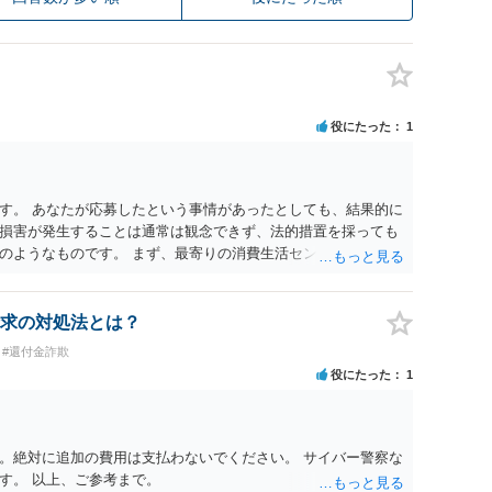
役にたった
1
す。 あなたが応募したという事情があったとしても、結果的に
損害が発生することは通常は観念できず、法的措置を採っても
のようなものです。 まず、最寄りの消費生活センターへ相談
イスを受けられることをお勧めします。しつこいようであれ
も必要になるかもしれません。
求の対処法とは？
#還付金詐欺
役にたった
1
。絶対に追加の費用は支払わないでください。 サイバー警察な
す。 以上、ご参考まで。