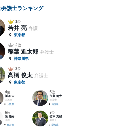
の弁護士ランキング
1
位
若井 亮
弁護士
東京都
2
位
稲葉 進太郎
弁護士
神奈川県
3
位
髙橋 俊太
弁護士
東京都
4
5
位
位
川添 圭
加藤 善大
弁護士
弁護士
大阪府
埼玉県
6
7
位
位
泉 亮介
竹本 真紀
弁護士
弁護士
東京都
愛知県