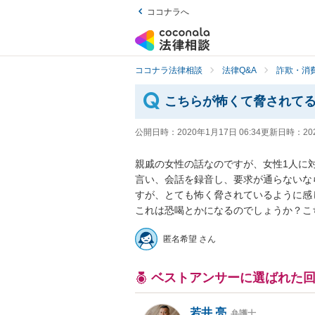
ココナラへ
ココナラ法律相談
法律Q&A
詐欺・消
こちらが怖くて脅されて
公開日時：
2020年1月17日 06:34
更新日時：
20
親戚の女性の話なのですが、女性1人に
言い、会話を録音し、要求が通らないな
すが、とても怖く脅されているように感
これは恐喝とかになるのでしょうか？こ
匿名希望 さん
ベストアンサーに選ばれた
若井 亮
弁護士