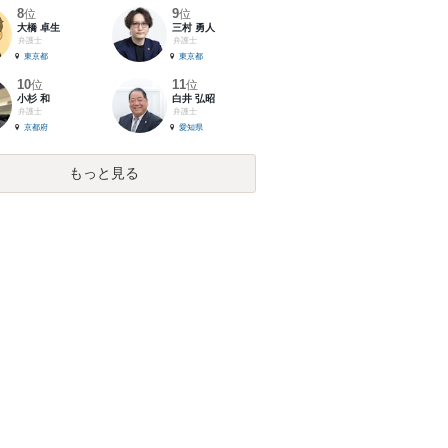
8
9
位
位
大橋 卓生
三村 勇人
弁護士
弁護士
東京都
東京都
10
11
位
位
小杉 和
白井 弘昭
弁護士
弁護士
京都府
愛知県
もっと見る