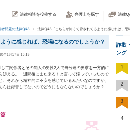
法律相談を投稿する
弁護士を探す
法律Q
費者問題の法律Q&A
法律Q&A「こちらが怖くて脅されてるように感じれば、恐
るように感じれば、恐喝になるのでしょうか？
詐欺
ング
20年1月17日 15:19
1
対して関係者とその知人の男性2人で自分達の要求を一方的に
ら訴える。一週間後にまた来る！と言って帰っていったので
じ、それから精神的に不安を感じているみたいなのですが、
2
ちらは録音してないのでどうにもならないのでしょうか？
3
回答
4