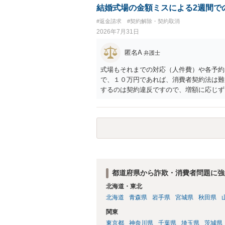
結婚式場の金額ミスによる2週間で
#返金請求
#契約解除・契約取消
2026年7月31日
匿名A
弁護士
式場もそれまでの対応（人件費）や各予約
で、１０万円であれば、消費者契約法は難
するのは契約違反ですので、増額に応じず
がないことになります。
都道府県から詐欺・消費者問題に強
北海道・東北
北海道
青森県
岩手県
宮城県
秋田県
関東
東京都
神奈川県
千葉県
埼玉県
茨城県