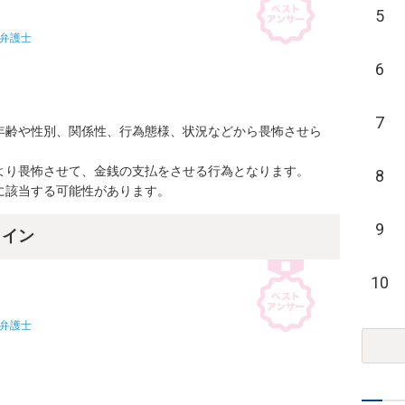
5
弁護士
6
7
年齢や性別、関係性、行為態様、状況などから畏怖させら
より畏怖させて、金銭の支払をさせる行為となります。

8
に該当する可能性があります。
9
ライン
10
弁護士