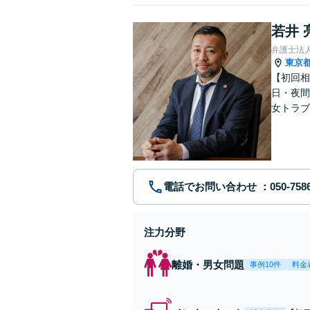
若井 
弁護士法
東京
【初回相
日・夜間
女トラブ
を幅広く
電話でお問い合わせ
注力分野
離婚・男女問題
事例10件
料金