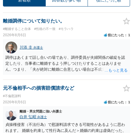
離婚調停について知りたい。
#離婚すること自体
#性格の不一致
#モラハラ
2026年8月6日
役にたった
1
川添 圭
弁護士
調停はあくまで話し合いの場であり、調停委員が夫婦関係の破綻を認
定したり、当事者に離婚するよう押しつけたりすることはありませ
ん。つまり、「夫が絶対に離婚に合意しない場合は不成立になり」、
離婚訴訟を提起して離婚を命じる判決を得て確定しなければ離婚はで
きません。 調停段階での離婚成立を希望するなら、夫が離婚に前向き
になるような条件提示をする等、模索するほかありません（極端な話
元不倫相手への損害賠償請求など
をいえば、夫から「この条件なら離婚してもよい」として提示された
#不倫慰謝料
条件を全部丸呑みする、という方法しかないかもしれません）。た
2026年8月6日
役にたった
1
だ、離婚訴訟をしたくないという考えを見透かされてしまうと、逆に
足下を見られてしまいますので、注意する必要があります。 夫が離婚
離婚・男女問題に強い弁護士
に抵抗する可能性が高いのであれば、むしろ淡々と調停不成立にして
白井 弘昭
弁護士
離婚訴訟で離婚原因を主張し、判決へ持っていく方が近道であること
貞操権侵害（不法行為）で慰謝料請求できる可能性があるように思わ
も少なくありません。見通し等を含め、弁護士へ相談・依頼した方が
れます。 婚姻を約束して性行為に及んだ＞婚姻の約束は虚偽だった、