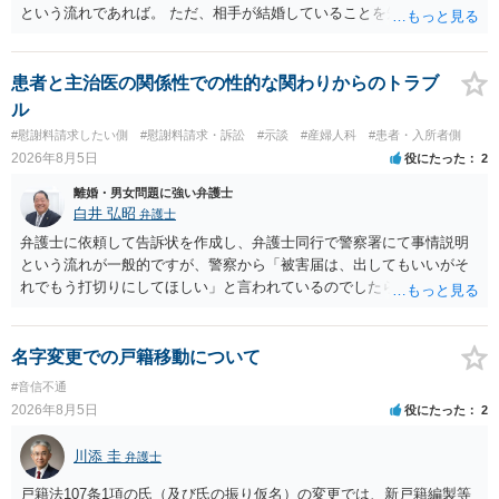
よいと思います。
という流れであれば。 ただ、相手が結婚していることを知って行為に
及んでいるのであれば、婚姻できないことについて相談者さんの帰責
性も認められそうですので、あまり慰謝料は高額にならないように思
われます。 一度、最寄りの弁護士に相談してみてください。
患者と主治医の関係性での性的な関わりからのトラブ
ル
#慰謝料請求したい側
#慰謝料請求・訴訟
#示談
#産婦人科
#患者・入所者側
2026年8月5日
役にたった
2
離婚・男女問題に強い弁護士
白井 弘昭
弁護士
弁護士に依頼して告訴状を作成し、弁護士同行で警察署にて事情説明
という流れが一般的ですが、警察から「被害届は、出してもいいがそ
れでもう打切りにしてほしい」と言われているのでしたら、あまり結
論は変わらないかもしれないですね。 所轄の警察を飛び越えて、直接
検察庁に訴えるのもありかもしれないですが、実際に捜査をするの
は、結局所轄だと思われますので、やはり結論は変わらないかもしれ
名字変更での戸籍移動について
ないです。 一度、最寄りの「刑事に強い」とうたっている弁護士に相
#音信不通
談してみてはいかがでしょうか。 以上、ご参考まで。
2026年8月5日
役にたった
2
川添 圭
弁護士
戸籍法107条1項の氏（及び氏の振り仮名）の変更では、新戸籍編製等