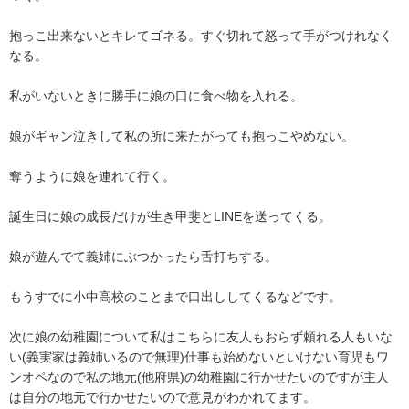
抱っこ出来ないとキレてゴネる。すぐ切れて怒って手がつけれなく
なる。

私がいないときに勝手に娘の口に食べ物を入れる。

娘がギャン泣きして私の所に来たがっても抱っこやめない。

奪うように娘を連れて行く。

誕生日に娘の成長だけが生き甲斐とLINEを送ってくる。

娘が遊んでて義姉にぶつかったら舌打ちする。

もうすでに小中高校のことまで口出ししてくるなどです。

次に娘の幼稚園について私はこちらに友人もおらず頼れる人もいな
い(義実家は義姉いるので無理)仕事も始めないといけない育児もワ
ンオペなので私の地元(他府県)の幼稚園に行かせたいのですが主人
は自分の地元で行かせたいので意見がわかれてます。
