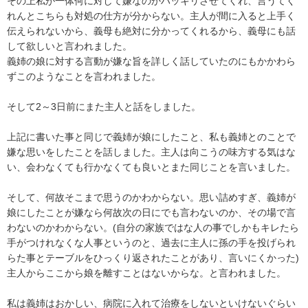
その上私が一体何に対して嫌なのかハッキリさせてくれ、言うてく
れんとこちらも対処の仕方が分からない。主人が間に入ると上手く
伝えられないから、義母も絶対に分かってくれるから、義母にも話
して欲しいと言われました。

義姉の娘に対する言動が嫌な旨を詳しく話していたのにもかかわら
ずこのようなことを言われました。

そして2～3日前にまた主人と話をしました。

上記に書いた事と同じで義姉が娘にしたこと、私も義姉とのことで
嫌な思いをしたことを話しました。主人は向こうの味方する気はな
い、会わなくても行かなくても良いとまた同じことを言いました。

そして、何故そこまで思うのかわからない。思い詰めすぎ、義姉が
娘にしたことが嫌なら何故次の日にでも言わないのか、その場で言
わないのかわからない。(自分の家族ではな人の事でしかもキレたら
手がつけれなくな人事というのと、過去に主人に孫の手を投げられ
らた事とテーブルをひっくり返されたことがあり、言いにくかった)

主人からここから娘を離すことはないからな。と言われました。

私は義姉はおかしい、病院に入れて治療をしないといけないぐらい