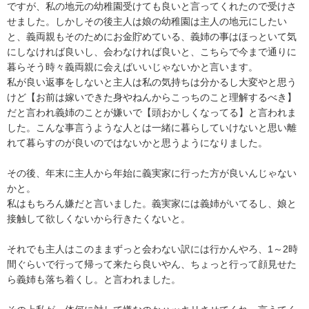
ですが、私の地元の幼稚園受けても良いと言ってくれたので受けさ
せました。しかしその後主人は娘の幼稚園は主人の地元にしたい
と、義両親もそのためにお金貯めている、義姉の事はほっといて気
にしなければ良いし、会わなければ良いと、こちらで今まで通りに
暮らそう時々義両親に会えばいいじゃないかと言います。

私が良い返事をしないと主人は私の気持ちは分かるし大変やと思う
けど【お前は嫁いできた身やねんからこっちのこと理解するべき】
だと言われ義姉のことが嫌いで【頭おかしくなってる】と言われま
した。こんな事言うような人とは一緒に暮らしていけないと思い離
れて暮らすのが良いのではないかと思うようになりました。

その後、年末に主人から年始に義実家に行った方が良いんじゃない
かと。

私はもちろん嫌だと言いました。義実家には義姉がいてるし、娘と
接触して欲しくないから行きたくないと。

それでも主人はこのままずっと会わない訳には行かんやろ、1～2時
間ぐらいで行って帰って来たら良いやん、ちょっと行って顔見せた
ら義姉も落ち着くし。と言われました。
