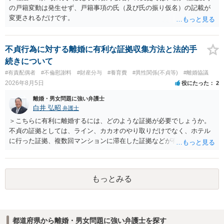
の戸籍変動は発生せず、戸籍事項の氏（及び氏の振り仮名）の記載が
変更されるだけです。
不貞行為に対する離婚に有利な証拠収集方法と法的手
続きについて
#有責配偶者
#不倫慰謝料
#財産分与
#養育費
#異性関係(不貞等)
#離婚協議
2026年8月5日
役にたった
2
離婚・男女問題に強い弁護士
白井 弘昭
弁護士
＞こちらに有利に離婚するには、どのような証拠が必要でしょうか。
不貞の証拠としては、ライン、カカオのやり取りだけでなく、ホテル
に行った証拠、複数回マンションに滞在した証拠などが有効です。 不
貞の証拠があれば、離婚をさらに有利に進める（離婚したい時期に離
婚する、慰謝料をとるなど）ことができると思われます。 ただし、不
貞発覚後、長期間同居を続けると、不貞を許したとの評価につながる
もっとみる
場合がありますので、ご注意ください。 以上、ご参考まで。
都道府県から離婚・男女問題に強い弁護士を探す