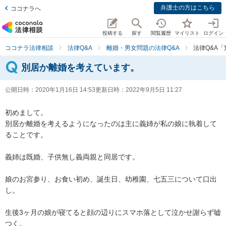
弁護士の方はこちら
ココナラへ
投稿する
探す
閲覧履歴
マイリスト
ログイン
ココナラ法律相談
法律Q&A
離婚・男女問題の法律Q&A
法律Q&A
別居か離婚を考えています。
公開日時：
2020年1月16日 14:53
更新日時：
2022年9月5日 11:27
初めまして。

別居か離婚を考えるようになったのは主に義姉が私の娘に執着して
ることです。

義姉は既婚、子供無し義両親と同居です。

娘のお宮参り、お食い初め、誕生日、幼稚園、七五三について口出
し。

生後3ヶ月の娘が寝てると顔の辺りにスマホ落として泣かせ謝らず嘘
つく。
