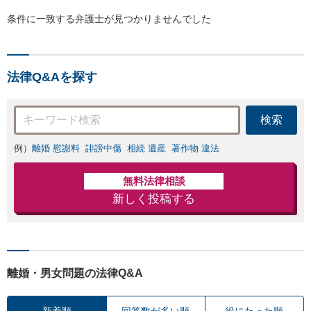
条件に一致する弁護士が見つかりませんでした
法律Q&Aを探す
検索
例）
離婚 慰謝料
誹謗中傷
相続 遺産
著作物 違法
無料法律相談
新しく投稿する
離婚・男女問題の法律Q&A
新着順
回答数が多い順
役にたった順