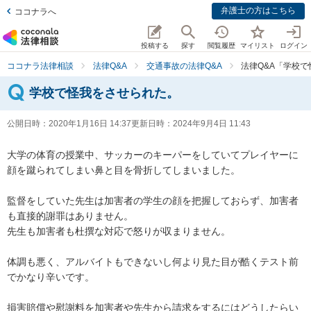
弁護士の方はこちら
ココナラへ
投稿する
探す
閲覧履歴
マイリスト
ログイン
ココナラ法律相談
法律Q&A
交通事故の法律Q&A
法律Q&A「学校
学校で怪我をさせられた。
公開日時：
2020年1月16日 14:37
更新日時：
2024年9月4日 11:43
大学の体育の授業中、サッカーのキーパーをしていてプレイヤーに
顔を蹴られてしまい鼻と目を骨折してしまいました。

監督をしていた先生は加害者の学生の顔を把握しておらず、加害者
も直接的謝罪はありません。

先生も加害者も杜撰な対応で怒りが収まりません。

体調も悪く、アルバイトもできないし何より見た目が酷くテスト前
でかなり辛いです。

損害賠償や慰謝料を加害者や先生から請求をするにはどうしたらい