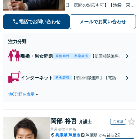
日・夜間の対応も可】【池袋・東池
袋2駅利用可】風俗トラブル・男女
トラブル・刑事事件を中心に「個
電話でお問い合わせ
メールでお問い合わせ
人」の方からのご相談・ご依頼を幅
広くお受けしております。お気軽に
お問い合わせください。
注力分野
離婚・男女問題
【初回相談無料】
事例10件
料金表有
【電話相談可】
【即日介入可】
【夜間対応可】
インターネット
【初回相談無料】【電話相
料金表有
【池袋・東池袋2
談可】【夜間対応可】【池
駅利用可】風俗・
袋・東池袋2駅利用可】爆サ
出会い系・ホス
他6分野を表示
イ・5ch・ホスラブ等の掲示
ト・不倫・ストー
板やネット上の悪口、誹謗
カー・DV・離婚
中傷の削除等、拡散防止に
等、男女が絡むあ
向けてスピード最優先で対
らゆるトラブルを
岡部 将吾
応します！即日対応可能。
弁護士
兵庫県
解決へ！どんな相
まずはご連絡ください。
芦屋法律事務所
手であっても毅然
兵庫県
芦屋市
芦屋駅
から徒歩2分
|
と対応します。お