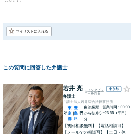
マイリストに入れる
この質問に回答した弁護士
若井 亮
東京都
インタビュ
ーを見る
弁護士
弁護士法人若井綜合法律事務所
東池袋駅
営業時間：00:00
東
豊
~23:55（平日）
京
島
から徒歩5
|
都
区
分
【初回相談無料】【電話相談可】
【メールでの相談可】【土日・休