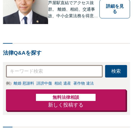
芦屋駅直結でアクセス抜
まかせください。
詳細を見
群。 離婚、相続、交通事
る
故、中小企業法務を得意に
しています。 解決に向け
て、全力で対応致します。
♯ラポルテ本館３階♯駐車場
有り♯子連れ相談可♯中小企
業診断士資格有り
法律Q&Aを探す
検索
例）
離婚 慰謝料
誹謗中傷
相続 遺産
著作物 違法
無料法律相談
新しく投稿する