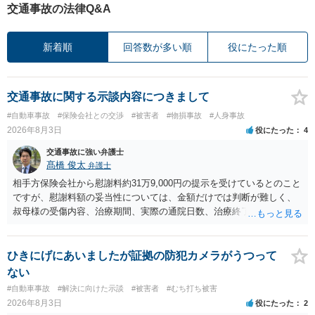
交通事故の法律Q&A
新着順
回答数が多い順
役にたった順
交通事故に関する示談内容につきまして
#自動車事故
#保険会社との交渉
#被害者
#物損事故
#人身事故
2026年8月3日
役にたった
4
交通事故に強い弁護士
髙橋 俊太
弁護士
相手方保険会社から慰謝料約31万9,000円の提示を受けているとのこと
ですが、慰謝料額の妥当性については、金額だけでは判断が難しく、
叔母様の受傷内容、治療期間、実際の通院日数、治療終了の経緯、後
遺症の有無、相手方保険会社から提示されている示談内容の内訳等を
確認する必要があります。保険会社から提示される慰謝料額について
は、弁護士が介入することにより増額を検討できる場合がありますの
ひきにげにあいましたが証拠の防犯カメラがうつって
で、以下の資料・情報を準備した上で、弁護士に個別に相談すること
ない
をお勧めいたします。 ・相手方保険会社から届いている示談金額の提
#自動車事故
#解決に向けた示談
#被害者
#むち打ち被害
示書類 ・叔母様の診断名、けがの内容 ・治療開始日及び治療終了日
2026年8月3日
役にたった
2
・入院の有無、通院回数 ・現在も症状が残っているか ・叔母様ご本人