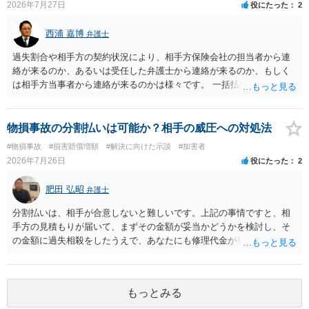
2026年7月27日
役にたった
2
西浦 嘉博
弁護士
過失割合や相手方の契約状況により、相手方保険会社の担当者から連
絡が来るのか、あるいは受任した弁護士から連絡が来るのか、もしく
は相手方当事者から連絡が来るのかは様々です。 一括払いや分割払い
は、和解交渉の際の条件となります。 相手方が相談者さんの損害賠償
金の支払いにつき、分割払いに合意すれば、和解は可能です。 他方で
合意しなければ和解できないことになります。 今後の見通しを知る為
物損事故の分割払いは可能か？相手の威圧への対処法
に、交渉の方向性につき、最寄りの法律事務所で相談だけでもされる
#物損事故
#損害賠償増額
#解決に向けた示談
#加害者
ことも検討ください。
2026年7月26日
役にたった
2
肥田 弘昭
弁護士
分割払いは、相手が合意しないと難しいです。上記の事情ですと、相
手方の見積もりが届いて、まずその金額が妥当かどうかを検討し、そ
の金額に過失相殺をしたうえで、あなたにも修理代金が発生している
のであれば、過失相殺後の相互の金額について相殺して、その残額を
分割払いにしたいとの示談案を提案するのが良いかと思います。威圧
されるのであれば、斡旋、仲裁、民事調停を利用しては如何でしょう
もっとみる
か。ご参考にしてください。