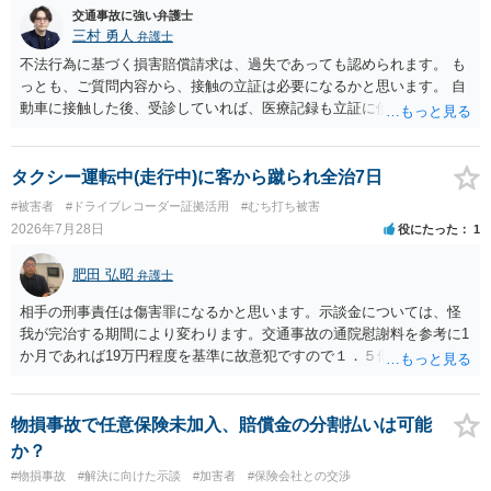
やご家族等が加入している保険に、今回の事故で利用できる弁護士費
交通事故に強い弁護士
用特約が付帯しているか なお、被害者は叔母様ご本人となりますの
三村 勇人
弁護士
で、弁護士が受任する場合には、叔母様ご本人の依頼意思等を確認す
不法行為に基づく損害賠償請求は、過失であっても認められます。 も
る必要があります。日本語での十分な意思疎通が難しいとのことです
っとも、ご質問内容から、接触の立証は必要になるかと思います。 自
ので、そのあたりのご事情も踏まえて、依頼意思の確認方法等を検討
動車に接触した後、受診していれば、医療記録も立証に使えるかと思
する必要があると思われます。
います。 いずれにせよ、多角的に検討する必要がありますので、弁護
士にご相談ください。
タクシー運転中(走行中)に客から蹴られ全治7日
#被害者
#ドライブレコーダー証拠活用
#むち打ち被害
2026年7月28日
役にたった
1
肥田 弘昭
弁護士
相手の刑事責任は傷害罪になるかと思います。示談金については、怪
我が完治する期間により変わります。交通事故の通院慰謝料を参考に1
か月であれば19万円程度を基準に故意犯ですので１．５倍か2倍程度す
る金額が相場かと思います。完治の期間が延びればその分慰謝料額も
上がるかと思います。ご参考にしてください。
物損事故で任意保険未加入、賠償金の分割払いは可能
か？
#物損事故
#解決に向けた示談
#加害者
#保険会社との交渉