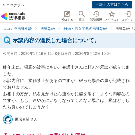
弁護士の方はこちら
ココナラへ
投稿する
探す
閲覧履歴
マイリスト
ログイン
ココナラ法律相談
法律Q&A
離婚・男女問題の法律Q&A
法律Q&A
示談内容の違反した場合について。
公開日時：
2020年1月16日 11:48
更新日時：
2020年8月12日 15:04
昨年末に、猥褻の被害にあい、弁護士さんに頼んで示談が成立しま
した。

示談内容に、接触禁止があるのですが、破った場合の事が記載され
ておりません。

お相手の方が、私を見かけたら速やかに姿を消す…ような内容なの
ですが、もし、速やかにいなくなってくれない場合は、私はどうし
たら良いのでしょうか？
匿名希望 さん