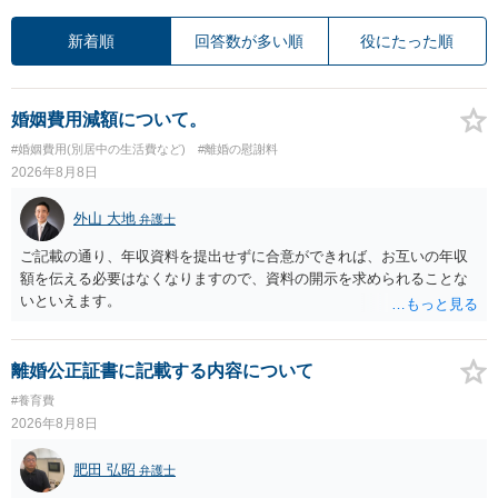
新着順
回答数が多い順
役にたった順
婚姻費用減額について。
#婚姻費用(別居中の生活費など)
#離婚の慰謝料
2026年8月8日
外山 大地
弁護士
ご記載の通り、年収資料を提出せずに合意ができれば、お互いの年収
額を伝える必要はなくなりますので、資料の開示を求められることな
いといえます。
離婚公正証書に記載する内容について
#養育費
2026年8月8日
肥田 弘昭
弁護士