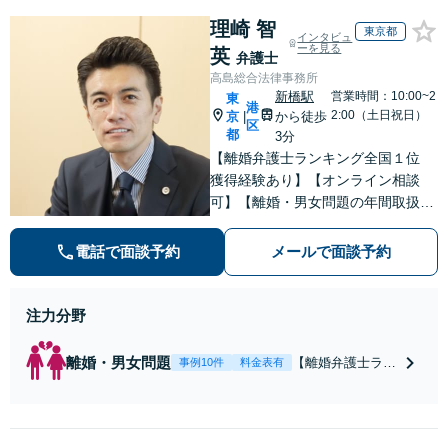
理崎 智
東京都
インタビュ
ーを見る
英
弁護士
高島総合法律事務所
新橋駅
営業時間：10:00~2
東
港
2:00（土日祝日）
京
から徒歩
|
区
都
3分
【離婚弁護士ランキング全国１位
獲得経験あり】【オンライン相談
可】【離婚・男女問題の年間取扱件
数100件以上】 離婚や男女問題で泣
き寝入りしたくないという方は是非
電話で面談予約
メールで面談予約
ご相談ください。
注力分野
離婚・男女問題
【離婚弁護士ラン
事例10件
料金表有
キング全国１位
獲得経験あり】
【初回相談料１時
間１万１０００