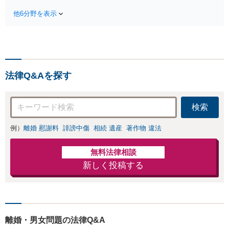
駅利用可】風俗・
袋・東池袋2駅利用可】爆サ
出会い系・ホス
他6分野を表示
イ・5ch・ホスラブ等の掲示
ト・不倫・ストー
板やネット上の悪口、誹謗
カー・DV・離婚
中傷の削除等、拡散防止に
等、男女が絡むあ
向けてスピード最優先で対
らゆるトラブルを
応します！即日対応可能。
解決へ！どんな相
まずはご連絡ください。
手であっても毅然
法律Q&Aを探す
と対応します。お
まかせください。
検索
例）
離婚 慰謝料
誹謗中傷
相続 遺産
著作物 違法
無料法律相談
新しく投稿する
離婚・男女問題の法律Q&A