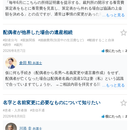
「毎年6月にこちらの所得証明書を提示する。裁判所の開示する養育費
算定表をもとに養育費を見直し、算定表から外れる場合は協議の上金
額を決める」との点ですが、通常は事情の変更があった場合に変更し
ますので妥当とまでは言えないかと思います。「養育費は当初予測出
来なかった事情の変更により双方協議の上増減出来る」と「通知義務
に勤務先」が含まれているので、私に収入が入った事は相手に通知が
配偶者が他界した場合の遺産相続
行く事になり、上記のような文言が無くても養育費の見直しは適宜出
#財産分与
#親族関係
#婚姻費用(別居中の生活費など)
#離婚すること自体
来るかと思うのですが違うのでしょうか？との点はそのとおりかと思
#調停
#裁判
います。養育費は事情の変更があった場合に変更するので毎年見直す
2026年8月7日
役にたった
2
ことはあまりないです。ご参考にしてください。
倉田 勲
弁護士
仮に何も手続き（配偶者から長男へ名義変更や遺言書作成）をせず、
配偶者が亡くなった場合は配偶者名義の資産1/2は妻（私）という認識
で合っていますでしょうか。 →ご相談内容を拝見する限りでは、その
認識で合ってはいます。 なお、逆に１/２しか権利がないため、自宅を
完全に所有する場合は、他の相続人に対して自宅の評価額の１/２の代
償金の支払いが必要になります。
名字と名前変更に必要なものについて知りたい
#患者・入所者側
#音信不通
2026年8月8日
役にたった
2
川添 圭
弁護士