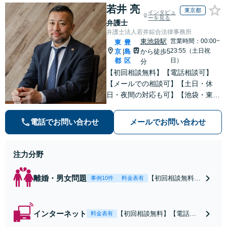
若井 亮
円】【離婚・不倫
東京都
インタビュ
問題に特化／実績
ーを見る
弁護士
多数】財産分与、
弁護士法人若井綜合法律事務所
慰謝料、養育費等
東池袋駅
営業時間：00:00~
東
豊
で金銭的に満足で
23:55（土日祝
京
島
から徒歩5
|
きる解決を目指し
都
区
日）
分
ます。
【初回相談無料】【電話相談可】
【メールでの相談可】【土日・休
日・夜間の対応も可】【池袋・東池
袋2駅利用可】風俗トラブル・男女
トラブル・刑事事件を中心に「個
電話でお問い合わせ
メールでお問い合わせ
人」の方からのご相談・ご依頼を幅
広くお受けしております。お気軽に
お問い合わせください。
注力分野
離婚・男女問題
【初回相談無料】
事例10件
料金表有
【電話相談可】
【即日介入可】
【夜間対応可】
インターネット
【初回相談無料】【電話相
料金表有
【池袋・東池袋2
談可】【夜間対応可】【池