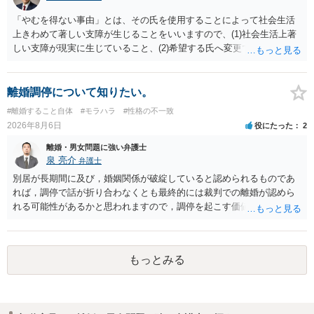
「やむを得ない事由」とは、その氏を使用することによって社会生活
上きわめて著しい支障が生じることをいいますので、(1)社会生活上著
しい支障が現実に生じていること、(2)希望する氏へ変更できればその
支障が解消できる（解消される）ことを、具体的な資料をもって説明
できるかどうかがポイントです。 記録中に現れた一切の事情が判断対
象ですので、上記(1)と(2)を説明できる資料は全て（ただし理路整然
離婚調停について知りたい。
に）提出することが必要になります。「フラッシュバック」とのこと
#離婚すること自体
#モラハラ
#性格の不一致
なので、例えば、医学上確立されているPTSDの診断基準に合致した説
2026年8月6日
役にたった
2
明とそれに沿う資料の提出が必要になってくるように思います。 精神
的・心理的な理由の氏変更は様々な意味でハードルがかなり高く、弁
離婚・男女問題に強い弁護士
護士へ依頼しても苦労することが強く予想されるところです。、もし
泉 亮介
弁護士
本人申立てをお考えであれば、医学知識はもちろん法律知識も要求さ
別居が長期間に及び，婚姻関係が破綻していると認められるものであ
れますので、性急な申立てをせず、知識と資料をしっかりと揃えて、
れば，調停で話が折り合わなくとも最終的には裁判での離婚が認めら
万全の体制で申立てに臨んだ方がよいと思われます。
れる可能性があるかと思われますので，調停を起こす価値はあるよう
に思われます。 もっとも，調停については，お互いの合意がない限り
は調停が成立するということはないため，相手が合意するメリットを
だしてでも調停で終わらせるよう努めるのか，裁判離婚を見据えて調
もっとみる
停での離婚に固執しないかいずれかの対応は必要となるかと思われま
す。 お一人で対応するのは難しい側面もありますので弁護士を立てる
ことを検討されると良いかと思われます。