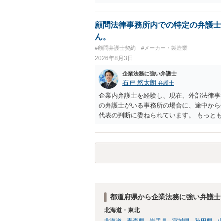
行で（もしまだされていないのであれば）
顧問法律事務所内での特定の弁護士
ん。
#顧問弁護士契約
#メーカー・製造業
2026年8月3日
企業法務に強い弁護士
石戸 悠太朗
弁護士
企業内弁護士を経験し、現在、外部法律事
の弁護士がいる事務所の場合に、途中から
代表の判断に委ねられています。 もっと
ることは望ましくないため、別の弁護士に
れない場合は、他の弁護士の担当案件が一
弁護士が変わらず、仕事内容も改善されな
直すのが一番かと思います。
都道府県から企業法務に強い弁護士
北海道・東北
北海道
青森県
岩手県
宮城県
秋田県