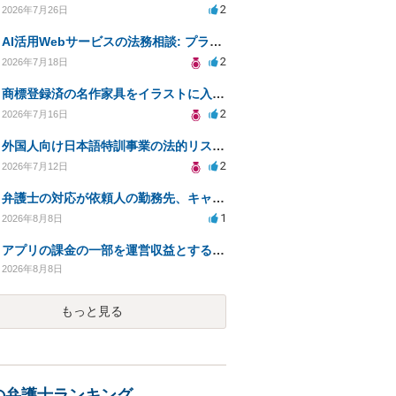
2
2026年7月26日
AI活用Webサービスの法務相談: プライバシーや未成年対応など
2
2026年7月18日
商標登録済の名作家具をイラストに入れて販売するのは違法でしょうか
2
2026年7月16日
外国人向け日本語特訓事業の法的リスクと対策について教えてください
2
2026年7月12日
弁護士の対応が依頼人の勤務先、キャリアで変わりますか？
1
2026年8月8日
アプリの課金の一部を運営収益とする仕組みは資金決済法に該当しますか？
2026年8月8日
もっと見る
の弁護士ランキング