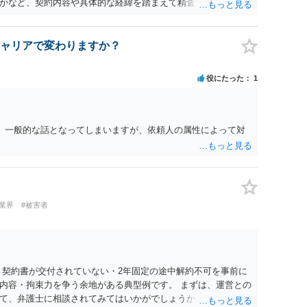
かなど、契約内容や具体的な経緯を踏まえて精査する必要がご
上での検討が必要となりますので、個別に弁護士へのご相談をご
ャリアで変わりますか？
役にたった
1
。 一般的な話となってしまいますが、依頼人の属性によって対
業界
#被害者
 契約書が交付されていない・2年固定の途中解約不可を事前に
内容・拘束力を争う余地がある典型例です。 まずは、運営との
て、弁護士に相談されてみてはいかがでしょうか。 また同時並