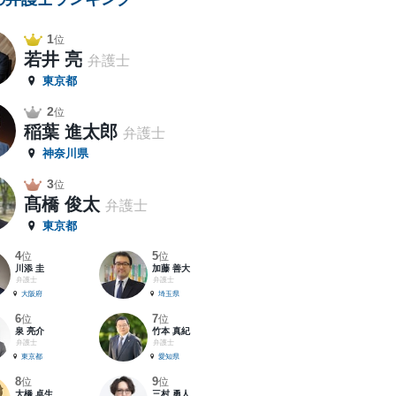
1
位
若井 亮
弁護士
東京都
2
位
稲葉 進太郎
弁護士
神奈川県
3
位
髙橋 俊太
弁護士
東京都
4
5
位
位
川添 圭
加藤 善大
弁護士
弁護士
大阪府
埼玉県
6
7
位
位
泉 亮介
竹本 真紀
弁護士
弁護士
東京都
愛知県
8
9
位
位
大橋 卓生
三村 勇人