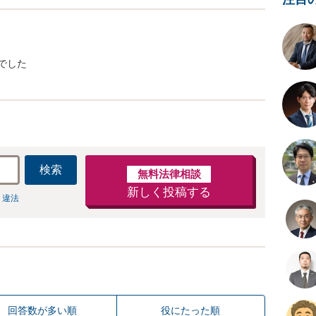
でした
検索
無料法律相談
新しく投稿する
 違法
回答数が多い順
役にたった順