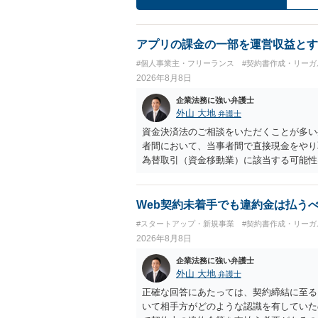
アプリの課金の一部を運営収益とす
#個人事業主・フリーランス
#契約書作成・リーガ
2026年8月8日
企業法務に強い弁護士
外山 大地
弁護士
資金決済法のご相談をいただくことが多い
者間において、当事者間で直接現金をやり
為替取引（資金移動業）に該当する可能性
も、いわゆる収納代行として、資金移動業
に「利用者から資金を受け取り、寄付団体
アプリの仕組みが利用者と寄付団体をつな
Web契約未着手でも違約金は払う
用者からの支払がどのような性質のものな
#スタートアップ・新規事業
#契約書作成・リーガ
れているのかなど、具体的なサービスの座
2026年8月8日
れているアプリについて、資金移動業に該
ビス設計にすれば資金移動業に該当しない
企業法務に強い弁護士
ビスの仕組みを確認した上で、個別に弁護
外山 大地
弁護士
正確な回答にあたっては、契約締結に至る
いて相手方がどのような認識を有していた