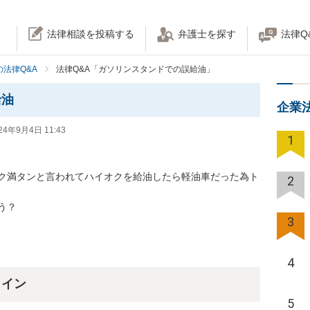
法律相談を投稿する
弁護士を探す
法律Q
法律Q&A
法律Q&A「ガソリンスタンドでの誤給油」
給油
企業
24年9月4日 11:43
1
ク満タンと言われてハイオクを給油したら軽油車だった為ト
2
う？
3
4
ライン
5