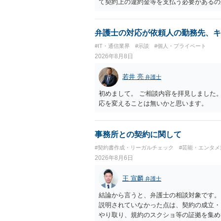
て契約上の違約金等を支払う必要があるの
ざいます。 そのため、事情をお伺いした
検討いただければと存じます。
弁護士の対応が依頼人の勤務先、キ
#IT・通信業界
#示談
#個人・プライベート
2026年8月8日
若井 亮
弁護士
初めまして。 ご相談内容を拝見しました
応を変えることは無いかと思います。
事務所との契約に関して
#契約書作成・リーガルチェック
#芸能・エンタメ
2026年8月6日
王 宣麟
弁護士
結論から言うと、弁護士の相談対象です。
説明されていなかった点は、契約の成立・
やり取り、規約のスクショ等の証拠を集め