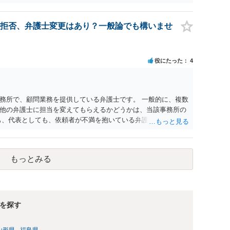
書面で退所意思の明確化はしておくべきだと考えます。
拒否、弁護士変更はあり？一般論でも構いませ
役にたった
4
務所で、顧問業務を提供している弁護士です。 一般的に、複数
他の弁護士に担当を変えてもらえるかどうかは、当該事務所の
も、代表としても、依頼者が不満を抱いている弁護士を担当にす
変更するのが通常でしょう。それでも、担当弁護士を変えてく
般で担当を変えられないなどの事情があるかと思います。 担当
い場合には、決済権限を持つ上司に相談し、顧問契約自体を見
もっとみる
を探す
山形県
福島県