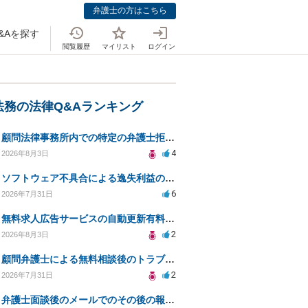
弁護士の方はこちら
&Aを探す
閲覧履歴
マイリスト
ログイン
法務の法律Q&Aランキング
顧問法律事務所内での特定の弁護士拒否、弁護士変更はあり？一般論でも構いません。
4
2026年8月3日
ソフトウェア不具合による逸失利益の損害賠償対応について相談
6
2026年7月31日
無料求人広告サービスの自動更新有料化に関する法的対策は？
2
2026年8月3日
顧問弁護士による無料相談後のトラブルを防ぐ契約は？
2
2026年7月31日
弁護士面談後のメールでのその後の報告は無料になるが、弁護士として興味ありますか？