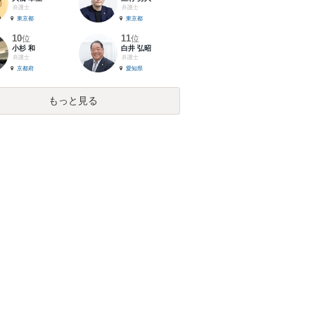
弁護士
弁護士
東京都
東京都
10
11
位
位
小杉 和
白井 弘昭
弁護士
弁護士
京都府
愛知県
もっと見る