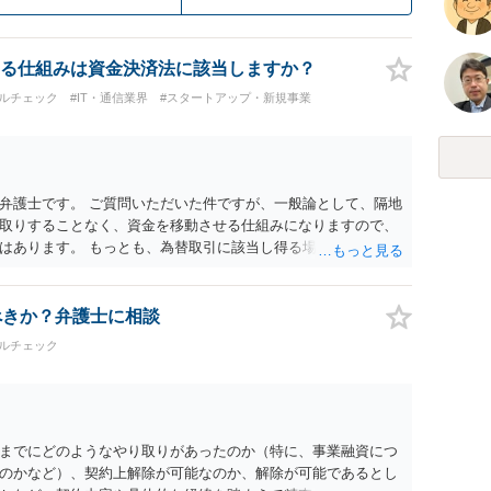
る仕組みは資金決済法に該当しますか？
ルチェック
#IT・通信業界
#スタートアップ・新規事業
弁護士です。 ご質問いただいた件ですが、一般論として、隔地
取りすることなく、資金を移動させる仕組みになりますので、
はあります。 もっとも、為替取引に該当し得る場合であって
の規制の対象外となる余地があります。 この点については、単
に送金する」という資金の流れだけで判断することはできず、
ぐプラットフォームとしてどのように位置付けられるのか、利
べきか？弁護士に相談
のか、寄付の意思決定や寄付のタイミングがどのように設定さ
ルチェック
組を踏まえて検討する必要があります。 そのため、現在検討さ
当する可能性があるか、また、該当する場合にどのようなサー
形（収納代行など）で運用できるかについては、具体的なサー
士へご相談いただくことをお勧めいたします。
までにどのようなやり取りがあったのか（特に、事業融資につ
のかなど）、契約上解除が可能なのか、解除が可能であるとし