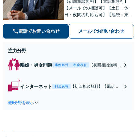
【初回相談無料】【電話相談可】
【メールでの相談可】【土日・休
日・夜間の対応も可】【池袋・東池
袋2駅利用可】風俗トラブル・男女
トラブル・刑事事件を中心に「個
電話でお問い合わせ
メールでお問い合わせ
人」の方からのご相談・ご依頼を幅
広くお受けしております。お気軽に
お問い合わせください。
注力分野
離婚・男女問題
【初回相談無料】
事例10件
料金表有
【電話相談可】
【即日介入可】
【夜間対応可】
インターネット
【初回相談無料】【電話相
料金表有
【池袋・東池袋2
談可】【夜間対応可】【池
駅利用可】風俗・
袋・東池袋2駅利用可】爆サ
出会い系・ホス
他6分野を表示
イ・5ch・ホスラブ等の掲示
ト・不倫・ストー
板やネット上の悪口、誹謗
カー・DV・離婚
中傷の削除等、拡散防止に
等、男女が絡むあ
向けてスピード最優先で対
らゆるトラブルを
応します！即日対応可能。
解決へ！どんな相
まずはご連絡ください。