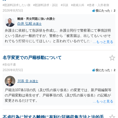
#慰謝料請求したい側
#慰謝料請求・訴訟
#示談
#産婦人科
#患者・入所者側
2026年8月5日
役にたった
2
離婚・男女問題に強い弁護士
白井 弘昭
弁護士
弁護士に依頼して告訴状を作成し、弁護士同行で警察署にて事情説明
という流れが一般的ですが、警察から「被害届は、出してもいいがそ
れでもう打切りにしてほしい」と言われているのでしたら、あまり結
論は変わらないかもしれないですね。 所轄の警察を飛び越えて、直接
検察庁に訴えるのもありかもしれないですが、実際に捜査をするの
は、結局所轄だと思われますので、やはり結論は変わらないかもしれ
名字変更での戸籍移動について
ないです。 一度、最寄りの「刑事に強い」とうたっている弁護士に相
#音信不通
談してみてはいかがでしょうか。 以上、ご参考まで。
2026年8月5日
役にたった
2
川添 圭
弁護士
戸籍法107条1項の氏（及び氏の振り仮名）の変更では、新戸籍編製等
の戸籍変動は発生せず、戸籍事項の氏（及び氏の振り仮名）の記載が
変更されるだけです。
不貞行為に対する離婚に有利な証拠収集方法と法的手