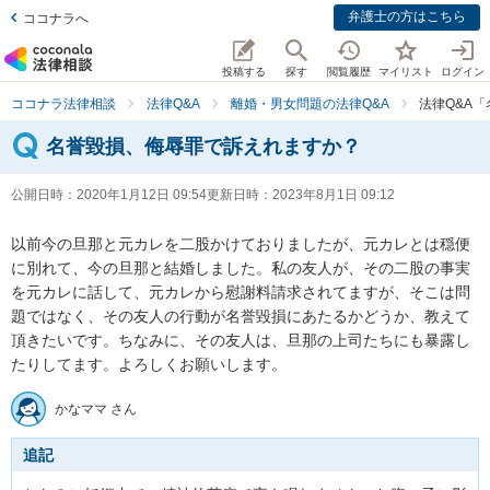
弁護士の方はこちら
ココナラへ
投稿する
探す
閲覧履歴
マイリスト
ログイン
ココナラ法律相談
法律Q&A
離婚・男女問題の法律Q&A
法律Q&A
名誉毀損、侮辱罪で訴えれますか？
公開日時：
2020年1月12日 09:54
更新日時：
2023年8月1日 09:12
以前今の旦那と元カレを二股かけておりましたが、元カレとは穏便
に別れて、今の旦那と結婚しました。私の友人が、その二股の事実
を元カレに話して、元カレから慰謝料請求されてますが、そこは問
題ではなく、その友人の行動が名誉毀損にあたるかどうか、教えて
頂きたいです。ちなみに、その友人は、旦那の上司たちにも暴露し
たりしてます。よろしくお願いします。
かなママ さん
追記