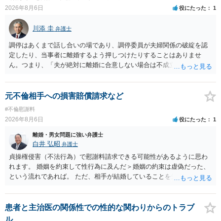
2026年8月6日
役にたった
1
川添 圭
弁護士
調停はあくまで話し合いの場であり、調停委員が夫婦関係の破綻を認
定したり、当事者に離婚するよう押しつけたりすることはありませ
ん。つまり、「夫が絶対に離婚に合意しない場合は不成立になり」、
離婚訴訟を提起して離婚を命じる判決を得て確定しなければ離婚はで
きません。 調停段階での離婚成立を希望するなら、夫が離婚に前向き
になるような条件提示をする等、模索するほかありません（極端な話
元不倫相手への損害賠償請求など
をいえば、夫から「この条件なら離婚してもよい」として提示された
#不倫慰謝料
条件を全部丸呑みする、という方法しかないかもしれません）。た
2026年8月6日
役にたった
1
だ、離婚訴訟をしたくないという考えを見透かされてしまうと、逆に
足下を見られてしまいますので、注意する必要があります。 夫が離婚
離婚・男女問題に強い弁護士
に抵抗する可能性が高いのであれば、むしろ淡々と調停不成立にして
白井 弘昭
弁護士
離婚訴訟で離婚原因を主張し、判決へ持っていく方が近道であること
貞操権侵害（不法行為）で慰謝料請求できる可能性があるように思わ
も少なくありません。見通し等を含め、弁護士へ相談・依頼した方が
れます。 婚姻を約束して性行為に及んだ＞婚姻の約束は虚偽だった、
よいと思います。
という流れであれば。 ただ、相手が結婚していることを知って行為に
及んでいるのであれば、婚姻できないことについて相談者さんの帰責
性も認められそうですので、あまり慰謝料は高額にならないように思
われます。 一度、最寄りの弁護士に相談してみてください。
患者と主治医の関係性での性的な関わりからのトラブ
ル