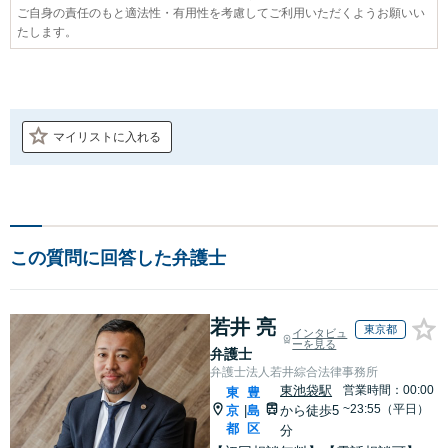
ご自身の責任のもと適法性・有用性を考慮してご利用いただくようお願いい
たします。
マイリストに入れる
この質問に回答した弁護士
若井 亮
東京都
インタビュ
ーを見る
弁護士
弁護士法人若井綜合法律事務所
東池袋駅
営業時間：00:00
東
豊
~23:55（平日）
京
島
から徒歩5
|
都
区
分