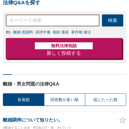
手であっても毅然
法律Q&Aを探す
と対応します。お
まかせください。
検索
例）
離婚 慰謝料
誹謗中傷
相続 遺産
著作物 違法
無料法律相談
新しく投稿する
離婚・男女問題の法律Q&A
新着順
回答数が多い順
役にたった順
離婚調停について知りたい。
#離婚すること自体
#性格の不一致
#モラハラ