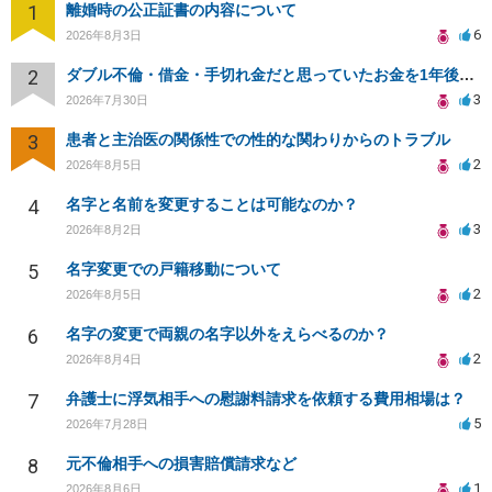
1
離婚時の公正証書の内容について
6
2026年8月3日
2
ダブル不倫・借金・手切れ金だと思っていたお金を1年後いまさら脅迫罪として通知書が来てまとめて請求
3
2026年7月30日
3
患者と主治医の関係性での性的な関わりからのトラブル
2
2026年8月5日
4
名字と名前を変更することは可能なのか？
3
2026年8月2日
5
名字変更での戸籍移動について
2
2026年8月5日
6
名字の変更で両親の名字以外をえらべるのか？
2
2026年8月4日
7
弁護士に浮気相手への慰謝料請求を依頼する費用相場は？
5
2026年7月28日
8
元不倫相手への損害賠償請求など
1
2026年8月6日