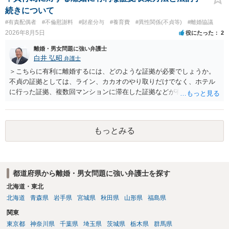
続きについて
#有責配偶者
#不倫慰謝料
#財産分与
#養育費
#異性関係(不貞等)
#離婚協議
2026年8月5日
役にたった
2
離婚・男女問題に強い弁護士
白井 弘昭
弁護士
＞こちらに有利に離婚するには、どのような証拠が必要でしょうか。
不貞の証拠としては、ライン、カカオのやり取りだけでなく、ホテル
に行った証拠、複数回マンションに滞在した証拠などが有効です。 不
貞の証拠があれば、離婚をさらに有利に進める（離婚したい時期に離
婚する、慰謝料をとるなど）ことができると思われます。 ただし、不
貞発覚後、長期間同居を続けると、不貞を許したとの評価につながる
もっとみる
場合がありますので、ご注意ください。 以上、ご参考まで。
都道府県から離婚・男女問題に強い弁護士を探す
北海道・東北
北海道
青森県
岩手県
宮城県
秋田県
山形県
福島県
関東
東京都
神奈川県
千葉県
埼玉県
茨城県
栃木県
群馬県