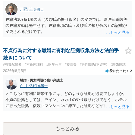
川添 圭
弁護士
戸籍法107条1項の氏（及び氏の振り仮名）の変更では、新戸籍編製等
の戸籍変動は発生せず、戸籍事項の氏（及び氏の振り仮名）の記載が
変更されるだけです。
不貞行為に対する離婚に有利な証拠収集方法と法的手
続きについて
#有責配偶者
#不倫慰謝料
#財産分与
#養育費
#異性関係(不貞等)
#離婚協議
2026年8月5日
役にたった
2
離婚・男女問題に強い弁護士
白井 弘昭
弁護士
＞こちらに有利に離婚するには、どのような証拠が必要でしょうか。
不貞の証拠としては、ライン、カカオのやり取りだけでなく、ホテル
に行った証拠、複数回マンションに滞在した証拠などが有効です。 不
貞の証拠があれば、離婚をさらに有利に進める（離婚したい時期に離
婚する、慰謝料をとるなど）ことができると思われます。 ただし、不
貞発覚後、長期間同居を続けると、不貞を許したとの評価につながる
もっとみる
場合がありますので、ご注意ください。 以上、ご参考まで。