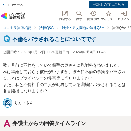
弁護士の方はこちら
ココナラへ
投稿する
探す
閲覧履歴
マイリスト
ログイン
ココナラ法律相談
法律Q&A
離婚・男女問題の法律Q&A
法律Q&A
不倫をバラされることについてです
公開日時：
2020年1月12日 11:20
更新日時：
2024年9月4日 11:43
数ヵ月前に不倫をしていて相手の奥さんに慰謝料を払いました。

私は結婚しておらず彼氏がいますが、彼氏に不倫の事実をバラされ
ることはプライバシーの侵害等に当たりますか？

また、私と不倫相手の二人が勤務している職場にバラされることは
りんご さん
弁護士からの回答タイムライン