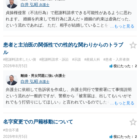
に抵抗する可能性が高いのであれば、むしろ淡々と調停不成立にして
白井 弘昭
弁護士
離婚訴訟で離婚原因を主張し、判決へ持っていく方が近道であること
貞操権侵害（不法行為）で慰謝料請求できる可能性があるように思わ
も少なくありません。見通し等を含め、弁護士へ相談・依頼した方が
れます。 婚姻を約束して性行為に及んだ＞婚姻の約束は虚偽だった、
よいと思います。
という流れであれば。 ただ、相手が結婚していることを知って行為に
及んでいるのであれば、婚姻できないことについて相談者さんの帰責
性も認められそうですので、あまり慰謝料は高額にならないように思
われます。 一度、最寄りの弁護士に相談してみてください。
患者と主治医の関係性での性的な関わりからのトラブ
ル
#慰謝料請求したい側
#慰謝料請求・訴訟
#示談
#産婦人科
#患者・入所者側
2026年8月5日
役にたった
2
離婚・男女問題に強い弁護士
白井 弘昭
弁護士
弁護士に依頼して告訴状を作成し、弁護士同行で警察署にて事情説明
という流れが一般的ですが、警察から「被害届は、出してもいいがそ
れでもう打切りにしてほしい」と言われているのでしたら、あまり結
論は変わらないかもしれないですね。 所轄の警察を飛び越えて、直接
検察庁に訴えるのもありかもしれないですが、実際に捜査をするの
は、結局所轄だと思われますので、やはり結論は変わらないかもしれ
名字変更での戸籍移動について
ないです。 一度、最寄りの「刑事に強い」とうたっている弁護士に相
#音信不通
談してみてはいかがでしょうか。 以上、ご参考まで。
2026年8月5日
役にたった
2