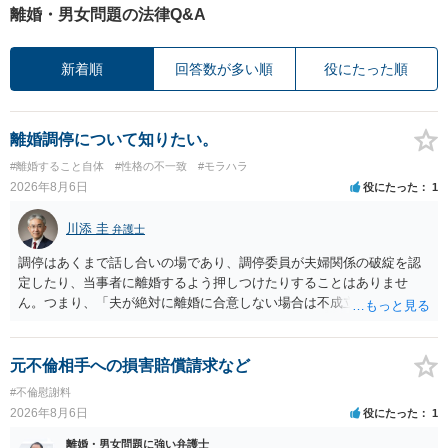
離婚・男女問題の法律Q&A
新着順
回答数が多い順
役にたった順
離婚調停について知りたい。
#離婚すること自体
#性格の不一致
#モラハラ
2026年8月6日
役にたった
1
川添 圭
弁護士
調停はあくまで話し合いの場であり、調停委員が夫婦関係の破綻を認
定したり、当事者に離婚するよう押しつけたりすることはありませ
ん。つまり、「夫が絶対に離婚に合意しない場合は不成立になり」、
離婚訴訟を提起して離婚を命じる判決を得て確定しなければ離婚はで
きません。 調停段階での離婚成立を希望するなら、夫が離婚に前向き
になるような条件提示をする等、模索するほかありません（極端な話
元不倫相手への損害賠償請求など
をいえば、夫から「この条件なら離婚してもよい」として提示された
#不倫慰謝料
条件を全部丸呑みする、という方法しかないかもしれません）。た
2026年8月6日
役にたった
1
だ、離婚訴訟をしたくないという考えを見透かされてしまうと、逆に
足下を見られてしまいますので、注意する必要があります。 夫が離婚
離婚・男女問題に強い弁護士