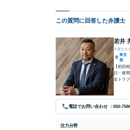
この質問に回答した弁護士
若井 
弁護士法
東京
都
【初回相
日・夜間
女トラブ
を幅広く
電話でお問い合わせ
注力分野