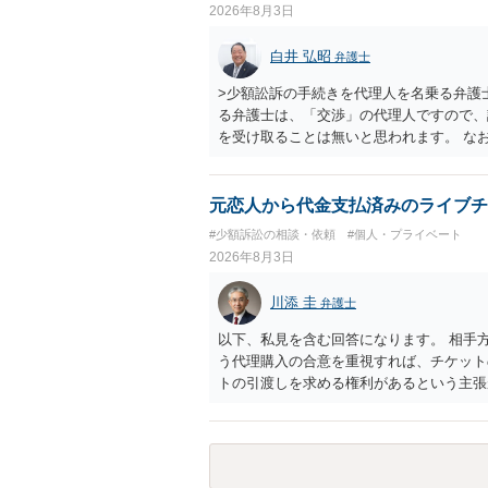
2026年8月3日
ものではありません。 これ以上、本件の
手続を履行されるよう、強く求めます。 
白井 弘昭
弁護士
>少額訟訴の手続きを代理人を名乗る弁護
る弁護士は、「交渉」の代理人ですので、
を受け取ることは無いと思われます。 な
所で訴状を作成提出し、裁判所に代理人が
合も）、裁判所が当該代理人弁護士に事前
志が明らかになったところで、直接被告に
元恋人から代金支払済みのライブチ
す。 ラインのやり取りでしか証拠がない
#少額訴訟の相談・依頼
#個人・プライベート
０万円の請求で代理人弁護士に委任するか
2026年8月3日
本人を示す事実（振込先などの情報）から
す。 以上、ご参考まで。
川添 圭
弁護士
以下、私見を含む回答になります。 相手
う代理購入の合意を重視すれば、チケット
トの引渡しを求める権利があるという主張
「相手方と一緒に行く」という合意も付随
ば、交際を終了させたことにより「一緒に
チケットを引き渡すべきといえるかは微妙
致するのではないか、という判断に傾くこ