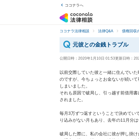
ココナラへ
ココナラ法律相談
法律Q&A
債権回収の
元彼との金銭トラブル
公開日時：
2020年1月10日 01:53
更新日時：
20
以前交際していた彼と一緒に住んでいた
のですが、今ちょっとお金ないが続いて
しまいました。

それも原因で破局し、引っ越す前借用書
されました。

毎月3万ずつ返すということで決めてい
り込みがない月もあり、去年の11月分は催
破局した際に、私の会社に彼が押し掛け