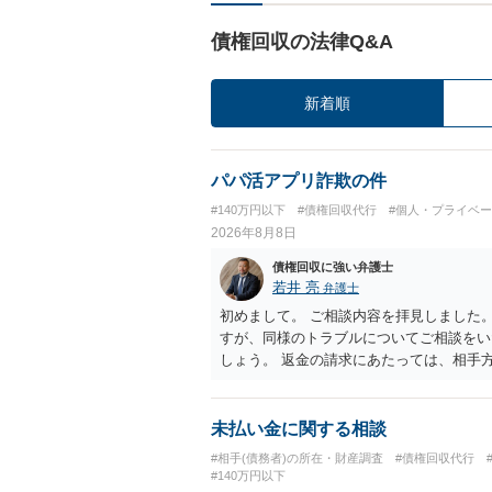
債権回収の法律Q&A
新着順
パパ活アプリ詐欺の件
#140万円以下
#債権回収代行
#個人・プライベ
2026年8月8日
債権回収に強い弁護士
若井 亮
弁護士
初めまして。 ご相談内容を拝見しました
すが、同様のトラブルについてご相談をい
しょう。 返金の請求にあたっては、相手
手渡しではなく、指定口座への振込である
ずれにせよ、まずは速やかに最寄りの警察
未払い金に関する相談
#相手(債務者)の所在・財産調査
#債権回収代行
#140万円以下