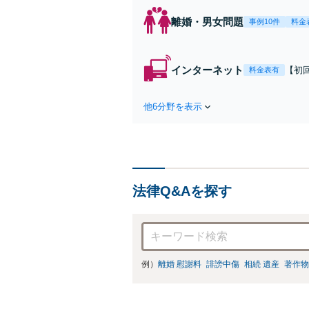
離婚・男女問題
事例10件
料金
インターネット
【初
料金表有
袋2
悪口
他6分野を表示
対応
法律Q&Aを探す
例）
離婚 慰謝料
誹謗中傷
相続 遺産
著作物