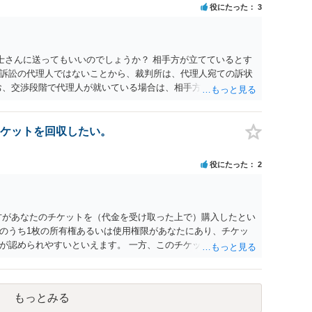
役にたった
3
解決を不必要に遅延させることなく、誠意をもって速やかに返金
以上
士さんに送ってもいいのでしょうか？ 相手方が立てているとす
訴訟の代理人ではないことから、裁判所は、代理人宛ての訴状
お、交渉段階で代理人が就いている場合は、相手方（被告）の住
就いていたことを知らせると（訴状の記載内容から明らかな場
連絡し、引き続き訴訟も受任するかを聞いたうえで、受任の意
送達するのではなく、代理人に訴状の受領を促すこともありま
ケットを回収したい。
と、実際の本人性が明らかではありません。もちろん弁護士（２
も疑わしいのですが）も住所は明らかにしないでしょう。 何か
役にたった
2
、相手の住所等の情報を割り出していくしかないように思えま
方があなたのチケットを（代金を受け取った上で）購入したとい
のうち1枚の所有権あるいは使用権限があなたにあり、チケッ
が認められやすいといえます。 一方、このチケット購入には
していたことを無視することができません。こちらを重視すれ
行く」という結果の実現に重大な障害が発生しており、当然に
であり、むしろ返金すべきとするのが当事者の合理的意思に合
もっとみる
とになると思います。 例えば、当該チケットが座席指定である