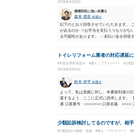
2026年8月6日
債権回収に強い弁護士
森本 偲音
弁護士
以下のとおり回答させていただきます。 
があるのか ⇒お手当を支払うつもりがな
る可能性があります。 ・未払い金を回収
行請求として３０万円を請求することが
であるため、公序良俗に反する契約とし
い可能性が高いです。 ・相手の氏名や住
トイレリフォーム業者の対応遅延に
続を利用する場合には、原則として相手方
#内容証明作成送付
#個人・プライベート
#少額
2026年8月4日
鈴木 祥平
弁護士
よって、私は貴殿に対し、本書面到達の日
還するよう、ここに正式に請求します。 【
通 口座番号 ○○○○○○○ 口座名義 ○
意に返金する意思がないものと判断し、や
を求める民事訴訟、支払督促その他必要な
の他法令上認められる金員についても併せ
少額訟訴検討してるのですが、相手
貴殿自らが契約を解約したことによって生
#少額訴訟の相談・依頼
#個人・プライベート
#
との取引関係や返金時期などの内部事情は