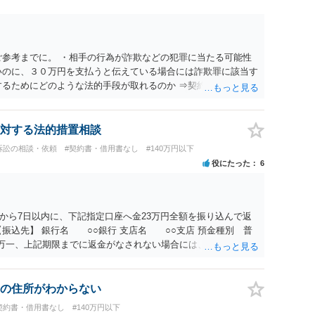
ご参考までに。 ・相手の行為が詐欺などの犯罪に当たる可能性
いのに、３０万円を支払うと伝えている場合には詐欺罪に該当す
するためにどのような法的手段が取れるのか ⇒契約に基づく履
考えられますが、 パパ活の契約は、売春防止法に抵触する契約
て 民法上無効（民法９０条）となるため、相手方に請求できな
所が分からない状態でも対応可能なのか ⇒訴訟等の裁判上の手
対する法的措置相談
の住所・氏名を把握している必要があります。
訴訟の相談・依頼
#契約書・借用書なし
#140万円以下
役にたった
6
から7日以内に、下記指定口座へ金23万円全額を振り込んで返
振込先】 銀行名 ○○銀行 支店名 ○○支店 預金種別 普
○○○ 万一、上記期限までに返金がなされない場合には、貴殿には任
むを得ず、返還金23万円及びこれに対する遅延損害金の支払い
法的手続を直ちに講じます。 その際には、訴訟に要する費用そ
て請求する予定ですので、あらかじめ申し添えます。 本件は、
の住所がわからない
じた返還義務の履行を求めるものにすぎません。貴殿の仕入先
契約書・借用書なし
#140万円以下
、私に対する返還義務の発生や履行時期には何ら影響を及ぼす