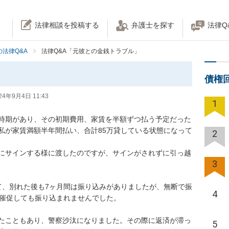
法律相談を投稿する
弁護士を探す
法律Q
法律Q&A
法律Q&A「元彼との金銭トラブル」
債権
24年9月4日 11:43
1
時期があり、その初期費用、家賃を半額ずつ払う予定だった
私が家賃満額半年間払い、合計85万貸している状態になって
2
にサインする様に渡したのですが、サインがされずに引っ越
3
て、別れた後も7ヶ月間は振り込みがありましたが、無断で振
4
促しても振り込まれませんでした。

たこともあり、警察沙汰になりました。その際に返済が滞っ
5