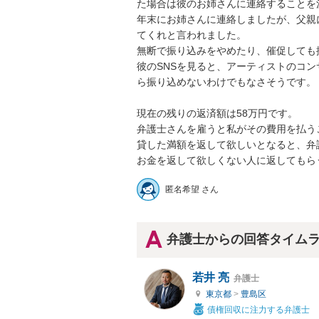
た場合は彼のお姉さんに連絡することを決
年末にお姉さんに連絡しましたが、父親
てくれと言われました。

無断で振り込みをやめたり、催促しても振
彼のSNSを見ると、アーティストのコ
ら振り込めないわけでもなさそうです。

現在の残りの返済額は58万円です。

弁護士さんを雇うと私がその費用を払うこ
貸した満額を返して欲しいとなると、弁護
お金を返して欲しくない人に返してもら
匿名希望 さん
弁護士からの回答タイム
若井 亮
弁護士
東京都
>
豊島区
債権回収に注力する弁護士