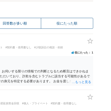
回答数が多い順
役にたった順
ート
#契約書・借用書なし
#少額訴訟の相談・依頼
役にたった
1
。 お伺いする限りの情報での判断となるため断言はできかねま
ただいており、詐欺を含むトラブルに該当する可能性があるで
方の身元を特定する必要があります。 お金を渡した方法が現金
ならば、相手方の身元を特定できる可能性もあるでしょう。 い
署に被害相談に行くことをお勧めします。
#遅延損害金回収
#個人・プライベート
#契約書・借用書なし