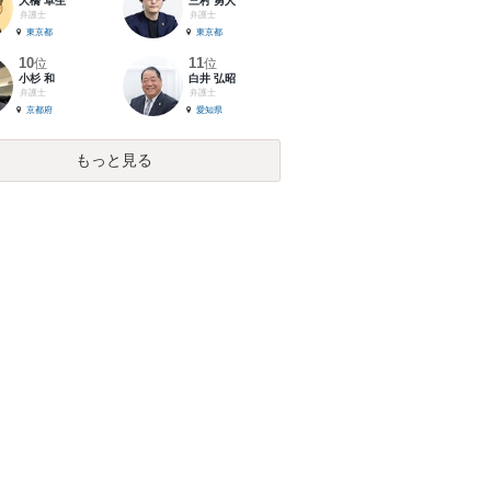
大橋 卓生
三村 勇人
弁護士
弁護士
東京都
東京都
10
11
位
位
小杉 和
白井 弘昭
弁護士
弁護士
京都府
愛知県
もっと見る