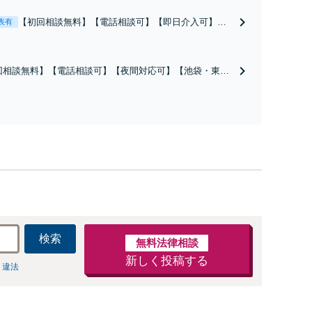
【初回相談無料】【電話相談可】【即日介入可】
表有
【夜間対応可】【池袋・東池袋2駅利用可】風俗・出
会い系・ホスト・不倫・ストーカー・DV・離婚等、
男女が絡むあらゆるトラブルを解決へ！どんな相手
回相談無料】【電話相談可】【夜間対応可】【池袋・東池
であっても毅然と対応します。おまかせください。
駅利用可】爆サイ・5ch・ホスラブ等の掲示板やネット上の
、誹謗中傷の削除等、拡散防止に向けてスピード最優先で
します！即日対応可能。まずはご連絡ください。
検索
無料法律相談
新しく投稿する
 違法