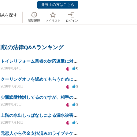
弁護士の方はこちら
&Aを探す
閲覧履歴
マイリスト
ログイン
回収の法律Q&Aランキング
トイレリフォーム業者の対応遅延に対する法的措置相談
6
2026年8月4日
クーリングオフを認めてもらうために少額訴訟できるのでしょうか。
3
2026年7月30日
少額訟訴検討してるのですが、相手の住所がわからない
3
2026年8月3日
上階の水出しっぱなしによる漏水被害、130万円の回収方法を相談したい
5
2026年7月16日
元恋人から代金支払済みのライブチケットを回収したい。