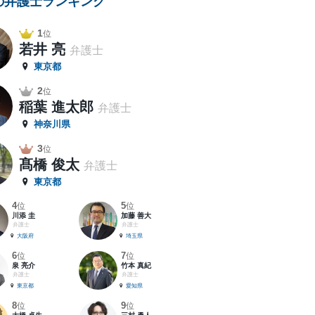
の弁護士ランキング
1
位
若井 亮
弁護士
東京都
2
位
稲葉 進太郎
弁護士
神奈川県
3
位
髙橋 俊太
弁護士
東京都
4
5
位
位
川添 圭
加藤 善大
弁護士
弁護士
大阪府
埼玉県
6
7
位
位
泉 亮介
竹本 真紀
弁護士
弁護士
東京都
愛知県
8
9
位
位