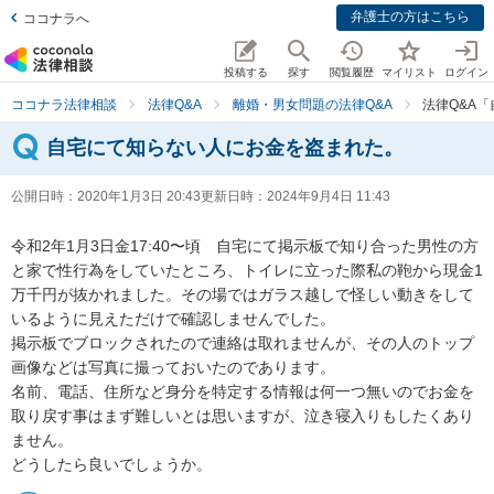
弁護士の方はこちら
ココナラへ
投稿する
探す
閲覧履歴
マイリスト
ログイン
ココナラ法律相談
法律Q&A
離婚・男女問題の法律Q&A
法律Q&A
自宅にて知らない人にお金を盗まれた。
公開日時：
2020年1月3日 20:43
更新日時：
2024年9月4日 11:43
令和2年1月3日金17:40〜頃　自宅にて掲示板で知り合った男性の方
と家で性行為をしていたところ、トイレに立った際私の鞄から現金1
万千円が抜かれました。その場ではガラス越しで怪しい動きをして
いるように見えただけで確認しませんでした。

掲示板でブロックされたので連絡は取れませんが、その人のトップ
画像などは写真に撮っておいたのであります。

名前、電話、住所など身分を特定する情報は何一つ無いのでお金を
取り戻す事はまず難しいとは思いますが、泣き寝入りもしたくあり
ません。

どうしたら良いでしょうか。