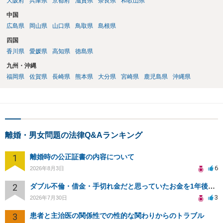
大阪府
兵庫県
京都府
滋賀県
奈良県
和歌山県
中国
広島県
岡山県
山口県
鳥取県
島根県
四国
香川県
愛媛県
高知県
徳島県
九州・沖縄
福岡県
佐賀県
長崎県
熊本県
大分県
宮崎県
鹿児島県
沖縄県
離婚・男女問題の法律Q&Aランキング
1
離婚時の公正証書の内容について
6
2026年8月3日
2
ダブル不倫・借金・手切れ金だと思っていたお金を1年後いまさら脅迫罪として通知書が来てまとめて請求
3
2026年7月30日
3
患者と主治医の関係性での性的な関わりからのトラブル