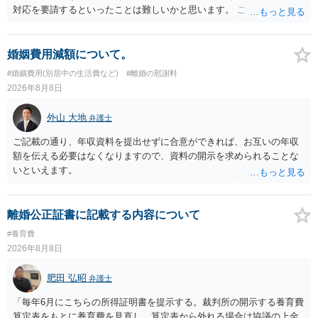
対応を要請するといったことは難しいかと思います。 ご参考になれば
幸いです。
婚姻費用減額について。
#婚姻費用(別居中の生活費など)
#離婚の慰謝料
2026年8月8日
外山 大地
弁護士
ご記載の通り、年収資料を提出せずに合意ができれば、お互いの年収
額を伝える必要はなくなりますので、資料の開示を求められることな
いといえます。
離婚公正証書に記載する内容について
#養育費
2026年8月8日
肥田 弘昭
弁護士
「毎年6月にこちらの所得証明書を提示する。裁判所の開示する養育費
算定表をもとに養育費を見直し、算定表から外れる場合は協議の上金