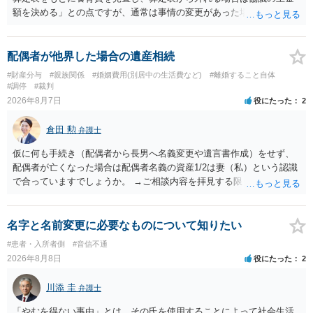
額を決める」との点ですが、通常は事情の変更があった場合に変更し
ますので妥当とまでは言えないかと思います。「養育費は当初予測出
来なかった事情の変更により双方協議の上増減出来る」と「通知義務
に勤務先」が含まれているので、私に収入が入った事は相手に通知が
配偶者が他界した場合の遺産相続
行く事になり、上記のような文言が無くても養育費の見直しは適宜出
#財産分与
#親族関係
#婚姻費用(別居中の生活費など)
#離婚すること自体
来るかと思うのですが違うのでしょうか？との点はそのとおりかと思
#調停
#裁判
います。養育費は事情の変更があった場合に変更するので毎年見直す
2026年8月7日
役にたった
2
ことはあまりないです。ご参考にしてください。
倉田 勲
弁護士
仮に何も手続き（配偶者から長男へ名義変更や遺言書作成）をせず、
配偶者が亡くなった場合は配偶者名義の資産1/2は妻（私）という認識
で合っていますでしょうか。 →ご相談内容を拝見する限りでは、その
認識で合ってはいます。 なお、逆に１/２しか権利がないため、自宅を
完全に所有する場合は、他の相続人に対して自宅の評価額の１/２の代
償金の支払いが必要になります。
名字と名前変更に必要なものについて知りたい
#患者・入所者側
#音信不通
2026年8月8日
役にたった
2
川添 圭
弁護士
「やむを得ない事由」とは、その氏を使用することによって社会生活