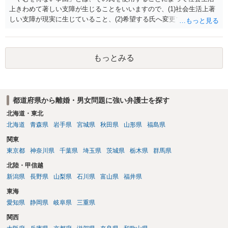
上きわめて著しい支障が生じることをいいますので、(1)社会生活上著
しい支障が現実に生じていること、(2)希望する氏へ変更できればその
支障が解消できる（解消される）ことを、具体的な資料をもって説明
できるかどうかがポイントです。 記録中に現れた一切の事情が判断対
象ですので、上記(1)と(2)を説明できる資料は全て（ただし理路整然
もっとみる
に）提出することが必要になります。「フラッシュバック」とのこと
なので、例えば、医学上確立されているPTSDの診断基準に合致した説
明とそれに沿う資料の提出が必要になってくるように思います。 精神
的・心理的な理由の氏変更は様々な意味でハードルがかなり高く、弁
都道府県から離婚・男女問題に強い弁護士を探す
護士へ依頼しても苦労することが強く予想されるところです。、もし
本人申立てをお考えであれば、医学知識はもちろん法律知識も要求さ
北海道・東北
れますので、性急な申立てをせず、知識と資料をしっかりと揃えて、
北海道
青森県
岩手県
宮城県
秋田県
山形県
福島県
万全の体制で申立てに臨んだ方がよいと思われます。
関東
東京都
神奈川県
千葉県
埼玉県
茨城県
栃木県
群馬県
北陸・甲信越
新潟県
長野県
山梨県
石川県
富山県
福井県
東海
愛知県
静岡県
岐阜県
三重県
関西