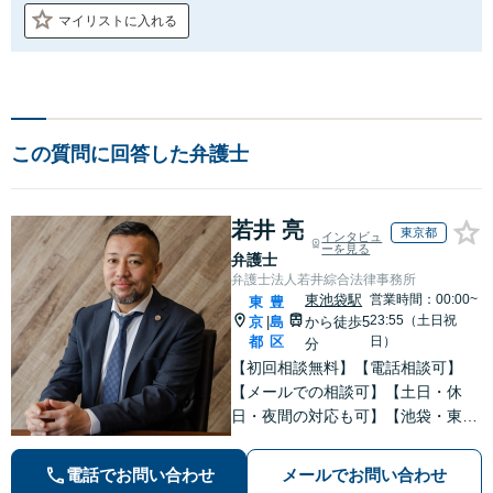
マイリストに入れる
この質問に回答した弁護士
若井 亮
東京都
インタビュ
ーを見る
弁護士
弁護士法人若井綜合法律事務所
東池袋駅
営業時間：00:00~
東
豊
23:55（土日祝
京
島
から徒歩5
|
都
区
日）
分
【初回相談無料】【電話相談可】
【メールでの相談可】【土日・休
日・夜間の対応も可】【池袋・東池
袋2駅利用可】風俗トラブル・男女
トラブル・刑事事件を中心に「個
電話でお問い合わせ
メールでお問い合わせ
人」の方からのご相談・ご依頼を幅