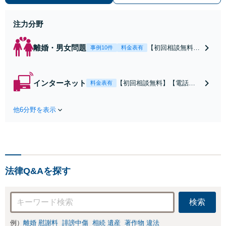
広くお受けしております。お気軽に
お問い合わせください。
注力分野
離婚・男女問題
【初回相談無料】
事例10件
料金表有
【電話相談可】
【即日介入可】
【夜間対応可】
インターネット
【初回相談無料】【電話相
料金表有
【池袋・東池袋2
談可】【夜間対応可】【池
駅利用可】風俗・
袋・東池袋2駅利用可】爆サ
出会い系・ホス
他6分野を表示
イ・5ch・ホスラブ等の掲示
ト・不倫・ストー
板やネット上の悪口、誹謗
カー・DV・離婚
中傷の削除等、拡散防止に
等、男女が絡むあ
向けてスピード最優先で対
らゆるトラブルを
応します！即日対応可能。
解決へ！どんな相
まずはご連絡ください。
手であっても毅然
法律Q&Aを探す
と対応します。お
まかせください。
検索
例）
離婚 慰謝料
誹謗中傷
相続 遺産
著作物 違法