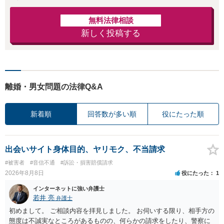
無料法律相談
新しく投稿する
離婚・男女問題の法律Q&A
新着順
回答数が多い順
役にたった順
出会いサイト身体目的、ヤリモク、不当請求
#被害者
#音信不通
#訴訟・損害賠償請求
2026年8月8日
役にたった
1
インターネットに強い弁護士
若井 亮
弁護士
初めまして。 ご相談内容を拝見しました。 お伺いする限り、相手方の
態度は不誠実なところがあるものの、何らかの請求をしたり、警察に