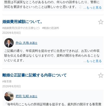
態度は不誠実なところがあるものの、何らかの請求をしたり、警察に
対応を要請するといったことは難しいかと思います。 ご参考になれば
幸いです。
婚姻費用減額について。
#婚姻費用(別居中の生活費など)
#離婚の慰謝料
2026年8月8日
外山 大地
弁護士
ご記載の通り、年収資料を提出せずに合意ができれば、お互いの年収
額を伝える必要はなくなりますので、資料の開示を求められることな
いといえます。
離婚公正証書に記載する内容について
#養育費
2026年8月8日
肥田 弘昭
弁護士
「毎年6月にこちらの所得証明書を提示する。裁判所の開示する養育費