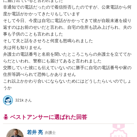
に届け出ていると言われました

非通知での電話だったので着信拒否したのですが、公衆電話から何
度か電話がかかってきたりもしています

そして今日、今度は自宅に電話がかかってきて彼が自殺未遂を繰り
返すのはお前のせいだと言われ、自宅の住所も読み上げられ、夫の
事も子供のことも言われました

そして夫と話をさせろと何度も怒鳴られました

夫は何も知りません

弁護士の電話番号と名前を聞いたところこちらの弁護士を立ててか
らだといわれ、警察にも届けてあると言われました

交際していた彼にも伝えていないのに勝手に自宅の電話番号や家の
住所等調べられて恐怖しかありません

これ以上かかわり合いにならないためにはどうしたらいいのでしょ
うか
321k さん
ベストアンサーに選ばれた回答
若井 亮
弁護士