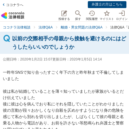
弁護士の方はこちら
ココナラへ
投稿する
探す
閲覧履歴
マイリスト
ログイン
ココナラ法律相談
法律Q&A
離婚・男女問題の法律Q&A
法律Q&A
以前の交際相手の母親から接触を避けるのにはど
うしたらいいのでしょうか
公開日時：
2020年1月2日 15:07
更新日時：
2020年1月5日 14:14
一昨年SNSで知り合ったすごく年下の方と昨年秋まで不倫してしま
いました

彼は私が結婚していることを薄々知っていましたが家族がいるとだ
け伝えていました

後に彼は心を病んでおり私にそれを隠していたことがわかりました

彼の言動が段々おかしくなり自殺を仄めかすようになり身の危険を
感じて私から別れを切り出しましたが、しばらくして彼の母親と名
乗る人物から電話があり、お前を許さない等怒鳴られ弁護士と警察