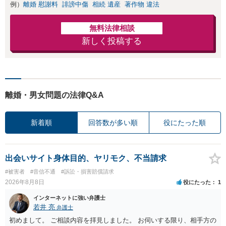
例）
離婚 慰謝料
誹謗中傷
相続 遺産
著作物 違法
無料法律相談
新しく投稿する
離婚・男女問題の法律Q&A
新着順
回答数が多い順
役にたった順
出会いサイト身体目的、ヤリモク、不当請求
#被害者
#音信不通
#訴訟・損害賠償請求
2026年8月8日
役にたった
1
インターネットに強い弁護士
若井 亮
弁護士
初めまして。 ご相談内容を拝見しました。 お伺いする限り、相手方の