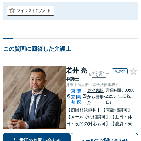
マイリストに入れる
この質問に回答した弁護士
若井 亮
東京都
インタビュ
ーを見る
弁護士
弁護士法人若井綜合法律事務所
東池袋駅
営業時間：00:00~
東
豊
23:55（土日祝
京
島
から徒歩5
|
都
区
日）
分
【初回相談無料】【電話相談可】
【メールでの相談可】【土日・休
日・夜間の対応も可】【池袋・東池
袋2駅利用可】風俗トラブル・男女
トラブル・刑事事件を中心に「個
電話でお問い合わせ
メールでお問い合わせ