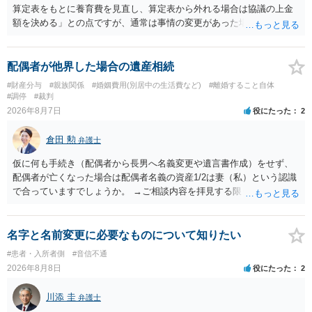
算定表をもとに養育費を見直し、算定表から外れる場合は協議の上金
額を決める」との点ですが、通常は事情の変更があった場合に変更し
ますので妥当とまでは言えないかと思います。「養育費は当初予測出
来なかった事情の変更により双方協議の上増減出来る」と「通知義務
に勤務先」が含まれているので、私に収入が入った事は相手に通知が
配偶者が他界した場合の遺産相続
行く事になり、上記のような文言が無くても養育費の見直しは適宜出
#財産分与
#親族関係
#婚姻費用(別居中の生活費など)
#離婚すること自体
来るかと思うのですが違うのでしょうか？との点はそのとおりかと思
#調停
#裁判
います。養育費は事情の変更があった場合に変更するので毎年見直す
2026年8月7日
役にたった
2
ことはあまりないです。ご参考にしてください。
倉田 勲
弁護士
仮に何も手続き（配偶者から長男へ名義変更や遺言書作成）をせず、
配偶者が亡くなった場合は配偶者名義の資産1/2は妻（私）という認識
で合っていますでしょうか。 →ご相談内容を拝見する限りでは、その
認識で合ってはいます。 なお、逆に１/２しか権利がないため、自宅を
完全に所有する場合は、他の相続人に対して自宅の評価額の１/２の代
償金の支払いが必要になります。
名字と名前変更に必要なものについて知りたい
#患者・入所者側
#音信不通
2026年8月8日
役にたった
2
川添 圭
弁護士