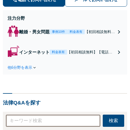
人」の方からのご相談・ご依頼を幅
広くお受けしております。お気軽に
お問い合わせください。
注力分野
離婚・男女問題
【初回相談無料】
事例10件
料金表有
【電話相談可】
【即日介入可】
【夜間対応可】
インターネット
【初回相談無料】【電話相
料金表有
【池袋・東池袋2
談可】【夜間対応可】【池
駅利用可】風俗・
袋・東池袋2駅利用可】爆サ
出会い系・ホス
他6分野を表示
イ・5ch・ホスラブ等の掲示
ト・不倫・ストー
板やネット上の悪口、誹謗
カー・DV・離婚
中傷の削除等、拡散防止に
等、男女が絡むあ
向けてスピード最優先で対
らゆるトラブルを
応します！即日対応可能。
解決へ！どんな相
まずはご連絡ください。
手であっても毅然
法律Q&Aを探す
と対応します。お
まかせください。
検索