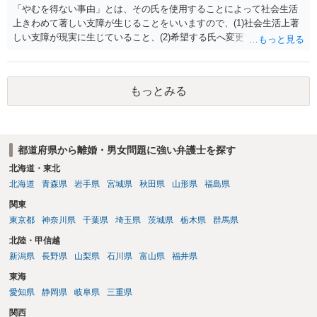
「やむを得ない事由」とは、その氏を使用することによって社会生活
上きわめて著しい支障が生じることをいいますので、(1)社会生活上著
しい支障が現実に生じていること、(2)希望する氏へ変更できればその
支障が解消できる（解消される）ことを、具体的な資料をもって説明
できるかどうかがポイントです。 記録中に現れた一切の事情が判断対
象ですので、上記(1)と(2)を説明できる資料は全て（ただし理路整然
もっとみる
に）提出することが必要になります。「フラッシュバック」とのこと
なので、例えば、医学上確立されているPTSDの診断基準に合致した説
明とそれに沿う資料の提出が必要になってくるように思います。 精神
的・心理的な理由の氏変更は様々な意味でハードルがかなり高く、弁
都道府県から離婚・男女問題に強い弁護士を探す
護士へ依頼しても苦労することが強く予想されるところです。、もし
本人申立てをお考えであれば、医学知識はもちろん法律知識も要求さ
北海道・東北
れますので、性急な申立てをせず、知識と資料をしっかりと揃えて、
北海道
青森県
岩手県
宮城県
秋田県
山形県
福島県
万全の体制で申立てに臨んだ方がよいと思われます。
関東
東京都
神奈川県
千葉県
埼玉県
茨城県
栃木県
群馬県
北陸・甲信越
新潟県
長野県
山梨県
石川県
富山県
福井県
東海
愛知県
静岡県
岐阜県
三重県
関西