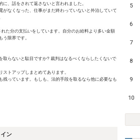
に、話をされて返さないと言われました。

5
電がなくなった、仕事がまだ終わっていないと外泊していて

6
された分の支払いをしています。自分のお給料より多い金額
う限界です。

7
を取らないと駄目ですか? 裁判はなるべくならしたくないで
8
ストアップしまとめてあります。

9
も残っています。もしも、法的手段を取るなら他に必要なも
10
ライン