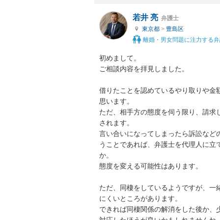
若井 亮
弁護士
東京都
>
豊島区
離婚・男女問題に注力する弁
初めまして。

ご相談内容を拝見しました。

借りたことを認めているやり取りや金
思います。

ただ、相手方の態度を伺う限り、請求
されます。

言い合いになってしまったら訴訟など
うことであれば、弁護士を代理人に立
か。

態度を変える可能性はあります。

ただ、同棲をしているようですが、一
にくいところがあります。

できれば同棲関係の解消をした後か、
対応したほうが良いかもしれませんね