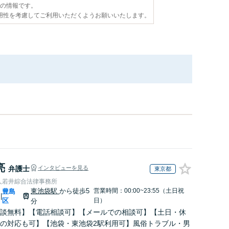
点の情報です。
用性を考慮してご利用いただくようお願いいたします。
亮
弁護士
インタビューを見る
東京都
人若井綜合法律事務所
東池袋駅
から徒歩5
営業時間：00:00~23:55（土日祝
豊島
|
区
日）
分
談無料】【電話相談可】【メールでの相談可】【土日・休
の対応も可】【池袋・東池袋2駅利用可】風俗トラブル・男