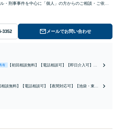
ル・刑事事件を中心に「個人」の方からのご相談・ご依頼
お受けしております。お気軽にお問い合わせください。
メールでお問い合わせ
【初回相談無料】【電話相談可】【即日介入可】
表有
【夜間対応可】【池袋・東池袋2駅利用可】風俗・出
会い系・ホスト・不倫・ストーカー・DV・離婚等、
男女が絡むあらゆるトラブルを解決へ！どんな相手
回相談無料】【電話相談可】【夜間対応可】【池袋・東池
であっても毅然と対応します。おまかせください。
駅利用可】爆サイ・5ch・ホスラブ等の掲示板やネット上の
、誹謗中傷の削除等、拡散防止に向けてスピード最優先で
します！即日対応可能。まずはご連絡ください。