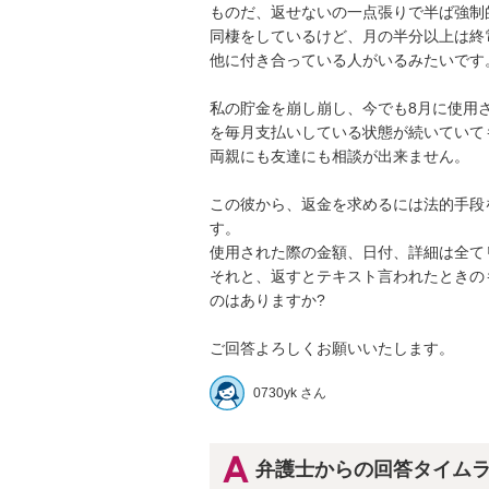
ものだ、返せないの一点張りで半ば強制的
同棲をしているけど、月の半分以上は終
他に付き合っている人がいるみたいです。

私の貯金を崩し崩し、今でも8月に使用
を毎月支払いしている状態が続いていても
両親にも友達にも相談が出来ません。

この彼から、返金を求めるには法的手段
す。

使用された際の金額、日付、詳細は全てリ
それと、返すとテキスト言われたときの
のはありますか?

ご回答よろしくお願いいたします。
0730yk さん
弁護士からの回答タイム