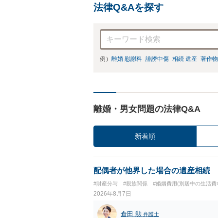
法律Q&Aを探す
例）
離婚 慰謝料
誹謗中傷
相続 遺産
著作物
離婚・男女問題の法律Q&A
新着順
配偶者が他界した場合の遺産相続
#財産分与
#親族関係
#婚姻費用(別居中の生活費
2026年8月7日
倉田 勲
弁護士