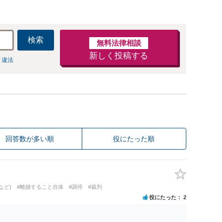
検索
無料法律相談
新しく投稿する
 違法
回答数が多い順
役にたった順
など)
#離婚すること自体
#調停
#裁判
役にたった
2