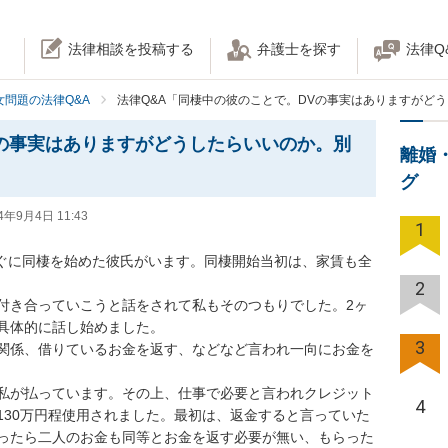
法律相談を投稿する
弁護士を探す
法律Q
女問題の法律Q&A
法律Q&A「同棲中の彼のことで。DVの事実はありますがど
の事実はありますがどうしたらいいのか。別
離婚
グ
4年9月4日 11:43
1
直ぐに同棲を始めた彼氏がいます。同棲開始当初は、家賃も全
2
付き合っていこうと話をされて私もそのつもりでした。2ヶ
体的に話し始めました。

3
関係、借りているお金を返す、などなど言われ一向にお金を
私が払っています。その上、仕事で必要と言われクレジット
4
130万円程使用されました。最初は、返金すると言っていた
ったら二人のお金も同等とお金を返す必要が無い、もらった