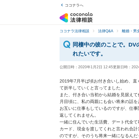
ココナラへ
ココナラ法律相談
法律Q&A
離婚・男
同棲中の彼のことで。DV
れたいです。
公開日時：
2020年1月2日 12:45
更新日時：
202
2019年7月半ば頃お付き合いし始め、
て折半していくと言ってました。

また、付き合い当初から結婚を見据えて
月目頃に、私の両親にも会い将来の話を具
お互いに仕事もしているのですが、仕事
返してくれません。

一緒に住んでいた生活費、デート代全て
カード、現金を渡してくれと言われ合計
のですが、そのうち将来一緒になるんだ