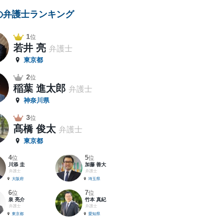
の弁護士ランキング
1
位
若井 亮
弁護士
東京都
2
位
稲葉 進太郎
弁護士
神奈川県
3
位
髙橋 俊太
弁護士
東京都
4
5
位
位
川添 圭
加藤 善大
弁護士
弁護士
大阪府
埼玉県
6
7
位
位
泉 亮介
竹本 真紀
弁護士
弁護士
東京都
愛知県