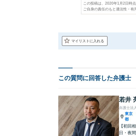
この投稿は、2020年1月2日時
ご自身の責任のもと適法性・有
マイリストに入れる
この質問に回答した弁護士
若井 
弁護士法
東京
都
【初回相
日・夜間