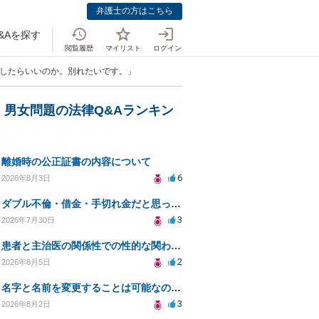
弁護士の方はこちら
&Aを探す
閲覧履歴
マイリスト
ログイン
うしたらいいのか。別れたいです。」
・男女問題の法律Q&Aランキン
離婚時の公正証書の内容について
6
2026年8月3日
ダブル不倫・借金・手切れ金だと思っていたお金を1年後いまさら脅迫罪として通知書が来てまとめて請求
3
2026年7月30日
患者と主治医の関係性での性的な関わりからのトラブル
2
2026年8月5日
名字と名前を変更することは可能なのか？
3
2026年8月2日