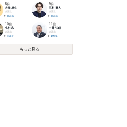
8
9
位
位
大橋 卓生
三村 勇人
弁護士
弁護士
東京都
東京都
10
11
位
位
小杉 和
白井 弘昭
弁護士
弁護士
京都府
愛知県
もっと見る