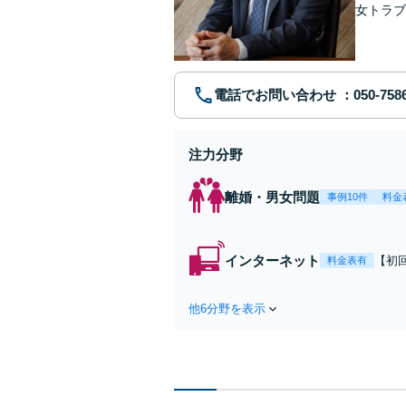
女トラブ
を幅広く
電話でお問い合わせ
注力分野
離婚・男女問題
事例10件
料金
インターネット
【初
料金表有
袋2
悪口
他6分野を表示
対応