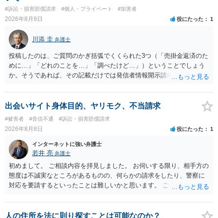
#訴訟・損害賠償請求
#個人・プライベート
#加害者
2026年8月9日
役にたった
1
川添 圭
弁護士
投稿したのは、ご質問のかぎ括弧でくくられた3つ（「売掛金返済のた
めに…」「どれのことを…」「調べたけど…」）ということでしょう
か。そうであれば、その記載だけでは発信者情報開示請求が認められ
るような内容ではありません（申し立ててもほぼ門前払いに近い）。
ただ、「328が名誉毀損、偽計業務妨害、侮辱罪、ストーカー等に関す
る法律違反に該当するといわれ」とのことですので、ご質問に書かれ
出会いサイト身体目的、ヤリモク、不当請求
ていない何らかの背景事情があれば、回答は180度変わるかもしれませ
#被害者
#音信不通
#訴訟・損害賠償請求
ん。公開の場で詳細を投稿することは不適当と思われますので、弁護
2026年8月8日
役にたった
1
士へ直接相談した方がよいでしょう。
インターネットに強い弁護士
若井 亮
弁護士
初めまして。 ご相談内容を拝見しました。 お伺いする限り、相手方の
態度は不誠実なところがあるものの、何らかの請求をしたり、警察に
対応を要請するといったことは難しいかと思います。 ご参考になれば
幸いです。
人の住所を法に則り探すことは可能なのか？