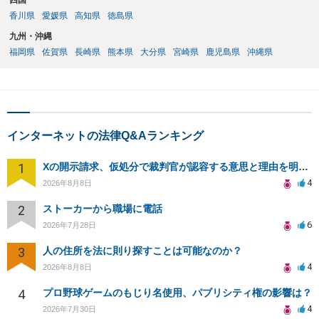
四国
香川県
愛媛県
高知県
徳島県
九州・沖縄
福岡県
佐賀県
長崎県
熊本県
大分県
宮崎県
鹿児島県
沖縄県
インターネットの法律Q&Aランキング
1
Xの開示請求、仮処分で裁判官が認容する意思と理由を明確化しても、相手側は争って引き延ばしますか
4
2026年8月8日
2
ストーカーから職場に電話
6
2026年7月28日
3
人の住所を法に則り探すことは可能なのか？
4
2026年8月8日
4
プロ野球ゲームのもじり名使用、パブリシティ権の影響は？
4
2026年7月30日