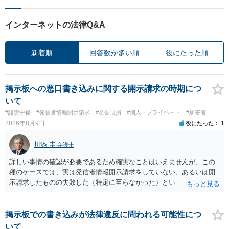
インターネットの法律Q&A
新着順
回答数が多い順
役にたった順
掲示板への悪口書き込みに関する開示請求の時期につ
いて
#誹謗中傷
#発信者情報開示請求
#名誉毀損
#個人・プライベート
#加害者
2026年8月9日
役にたった
1
川添 圭
弁護士
詳しい事情の確認が必要であるため確実なことはいえませんが、この
種のケースでは、実は発信者情報開示請求をしていない、あるいは開
示請求したものの失敗した（特定に至らなかった）という事案が比較
的多いです（特に、発信者情報開示請求を行ったことを誇示するよう
な投稿をする場合にはなおさら）。
掲示板での書き込みが法律違反に問われる可能性につ
いて