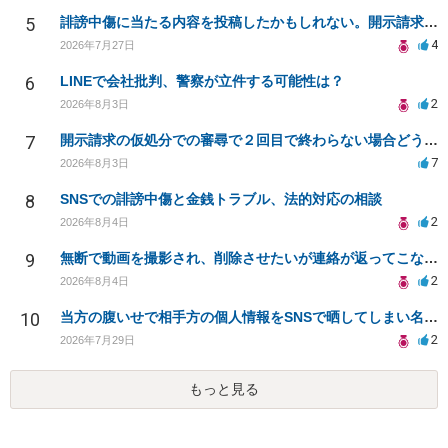
5
誹謗中傷に当たる内容を投稿したかもしれない。開示請求や民事刑事裁判に発展しうるのか教えて欲しい。
4
2026年7月27日
6
LINEで会社批判、警察が立件する可能性は？
2
2026年8月3日
7
開示請求の仮処分での審尋で２回目で終わらない場合どうしたらいいですか
7
2026年8月3日
8
SNSでの誹謗中傷と金銭トラブル、法的対応の相談
2
2026年8月4日
9
無断で動画を撮影され、削除させたいが連絡が返ってこない。
2
2026年8月4日
10
当方の腹いせで相手方の個人情報をSNSで晒してしまい名誉毀損させてしまったかもしれない
2
2026年7月29日
もっと見る