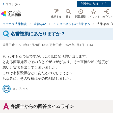
弁護士の方はこちら
ココナラへ
投稿する
探す
閲覧履歴
マイリスト
ログイン
ココナラ法律相談
法律Q&A
インターネットの法律Q&A
法律Q&A
名誉毀損にあたりますか？
公開日時：
2019年12月28日 18:02
更新日時：
2024年9月4日 11:43
もう5年もたつ話ですが、ふと気になり思い出します。

とある商業施設でその方とイザコザがあり、その直後SNSで態度が
悪いと実名を出してしまいました。

これは名誉毀損などにあたるのでしょうか？

ちなみに、その投稿はその後削除しました。
きいろ さん
弁護士からの回答タイムライン