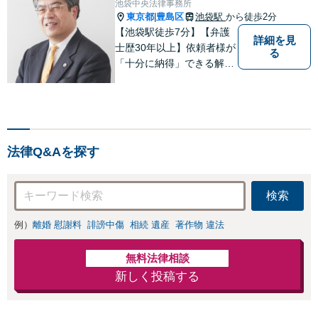
池袋中央法律事務所
東京都
豊島区
池袋駅
から徒歩2分
|
【池袋駅徒歩7分】【弁護
詳細を見
士歴30年以上】依頼者様が
る
「十分に納得」できる解決
を目指します【不動産・住
まい】登記関連の案件、建
物明渡案件などに対応【離
婚・男女問題】離婚に伴い
派生して生ずる各種の問題
法律Q&Aを探す
（慰謝料、養育費、面会交
流等）に対応
検索
例）
離婚 慰謝料
誹謗中傷
相続 遺産
著作物 違法
無料法律相談
新しく投稿する