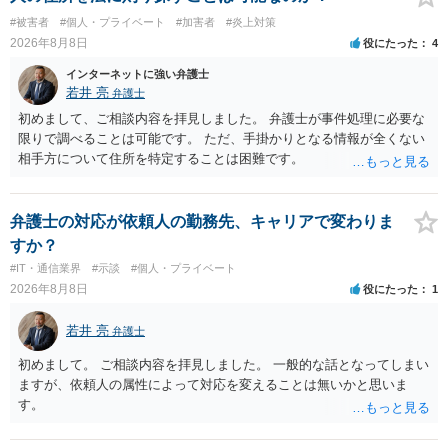
#被害者
#個人・プライベート
#加害者
#炎上対策
2026年8月8日
役にたった
4
インターネットに強い弁護士
若井 亮
弁護士
初めまして、ご相談内容を拝見しました。 弁護士が事件処理に必要な
限りで調べることは可能です。 ただ、手掛かりとなる情報が全くない
相手方について住所を特定することは困難です。
弁護士の対応が依頼人の勤務先、キャリアで変わりま
すか？
#IT・通信業界
#示談
#個人・プライベート
2026年8月8日
役にたった
1
若井 亮
弁護士
初めまして。 ご相談内容を拝見しました。 一般的な話となってしまい
ますが、依頼人の属性によって対応を変えることは無いかと思いま
す。