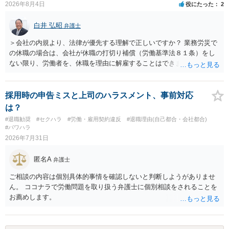
2026年8月4日
役にたった
2
損害と比べて過大なら無効や減額が争点になります。 ・契約前の修正
交渉は一般的です。 交渉の方向としては、上限額を設ける、実損害ベ
白井 弘昭
弁護士
ースにする、算定根拠を明確化する、違約金ではなく「合理的な実
費・未回収費用のみ」に限定する、などが典型です。 ・弁護士に契約
＞会社の内規より、法律が優先する理解で正しいですか？ 業務労災で
前に契約書の内容をレビューしてもらう価値は十分にあると思われま
の休職の場合は、会社が休職の打切り補償（労働基準法８１条）をし
す。 争点は、契約類型が雇用か業務委託か、実態として労働者性があ
ない限り、労働者を、休職を理由に解雇することはできません（労働
るか、解除事由が双方にどう定められているか、違約金の算定根拠が
基準法19条）。 会社の就業規則にて定められている休職期間及び休職
合理的か、という複数論点に分かれます。契約前なら、交渉のパワー
期間満了による退職は、業務労災への適用はありませんので、ご安心
バランスの問題もありますが、修正余地があるうえ、後から争うより
ください。 仮に会社が打切り補償をせずに解雇した場合は、不当解雇
採用時の申告ミスと上司のハラスメント、事前対応
コストを抑えやすいので、資料等を持参の上弁護士に確認されること
に当たります。 ＞労災の休業補償と、所得補償保険の保険金とは別
は？
をお勧めします。 ・事務所側の解除でも、解除理由によってはタレン
に、受け取れる金銭はありますでしょうか？ 業務労災の場合は、会社
#退職勧奨
#セクハラ
#労働・雇用契約違反
#退職理由(自己都合・会社都合)
ト側に損害賠償が発生する建付けになっていることはあります。ただ
の安全配慮義務違反が認められると解されますので、会社の損害賠償
#パワハラ
し、事務所側が一方的に解除したのにタレントへ違約金を課す設計
責任（治療費、通院慰謝料、入院費、入院慰謝料、後遺障害慰謝料、
2026年7月31日
は、合理性や対価性を欠くとして争いやすいです。逆に、タレント側
逸失利益等）が認められる可能性が高いと思われます。 また、業務労
の重大な契約違反がある場合は、実損害の範囲で請求される可能性は
災での第三者行為傷害（同僚の不注意等による事故）の場合は、当該
匿名A
弁護士
あります。
第三者の賠償責任も考えられます。 労災で支払われた分は、損害額か
ら控除（損益相殺）されますが、それを超えた部分は、会社もしく
ご相談の内容は個別具体的事情を確認しないと判断しようがありませ
は、第三者から支払ってもらうことになります。 会社等との交渉が必
ん。 ココナラで労働問題を取り扱う弁護士に個別相談をされることを
要になると思います（良い会社でしたら、自ら話してくると思います
お薦めします。
が・・・）。極めて専門的な話ですので、詳細もしくは対応を最寄り
の弁護士にご相談ください。 以上、ご参考まで。