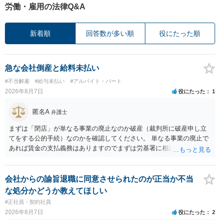
労働・雇用の法律Q&A
新着順
回答数が多い順
役にたった順
急な会社倒産と給料未払い
#不当解雇
#給与未払い
#アルバイト・パート
2026年8月7日
役にたった
1
匿名A
弁護士
まずは「閉店」が単なる事業の廃止なのか破産（裁判所に破産申し立
てをする公的手続）なのかを確認してください。 単なる事業の廃止で
あれば賃金の支払義務はありますのでまずは労基署に相談してくださ
い。破産申立てであれば破産手続きの中で破産管財人から（全額は難
しいかもしれませんが）賃金などの労働債権は他の債務より優先して
支払われます。ただし支払までにかなり時間がかかるでしょう。 さら
会社からの諭旨退職に同意させられたのが正当か不当
に、「独立行政法人労働者健康安全機構 」という公的機関が未払賃金
な処分かどうか教えてほしい
の立替事業を行っています。詳しくは、同機構の＜未払賃金立替払相
#正社員・契約社員
談コーナー＞ TEL 044-431-8663 相談時間：土日祝日を除く9:15～1
2026年8月7日
役にたった
2
7:00 に相談してみてください。同じように未払となった他の従業員の