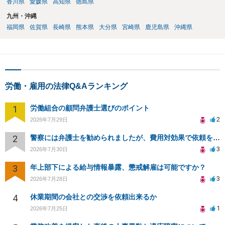
香川県
愛媛県
高知県
徳島県
九州・沖縄
福岡県
佐賀県
長崎県
熊本県
大分県
宮崎県
鹿児島県
沖縄県
労働・雇用の法律Q&Aランキング
1
労働組合の顧問弁護士選びのポイント
2
2026年7月29日
2
警察には弁護士を勧められましたが、費用対効果で依頼をすることを躊躇しています。
3
2026年7月30日
3
年上部下による給与情報暴露、懲戒解雇は可能ですか？
3
2026年7月28日
4
休業期間の会社との交渉を依頼出来るか
1
2026年7月25日