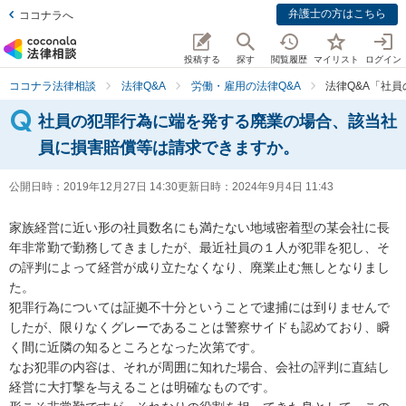
弁護士の方はこちら
ココナラへ
投稿する
探す
閲覧履歴
マイリスト
ログイン
ココナラ法律相談
法律Q&A
労働・雇用の法律Q&A
法律Q&A「社
社員の犯罪行為に端を発する廃業の場合、該当社
員に損害賠償等は請求できますか。
公開日時：
2019年12月27日 14:30
更新日時：
2024年9月4日 11:43
家族経営に近い形の社員数名にも満たない地域密着型の某会社に長
年非常勤で勤務してきましたが、最近社員の１人が犯罪を犯し、そ
の評判によって経営が成り立たなくなり、廃業止む無しとなりまし
た。

犯罪行為については証拠不十分ということで逮捕には到りませんで
したが、限りなくグレーであることは警察サイドも認めており、瞬
く間に近隣の知るところとなった次第です。

なお犯罪の内容は、それが周囲に知れた場合、会社の評判に直結し
経営に大打撃を与えることは明確なものです。
