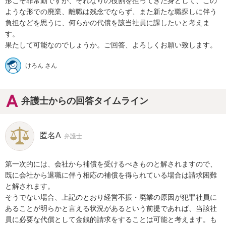
形こそ非常勤ですが、それなりの役割を担ってきた身として、この
ような形での廃業、離職は残念でならず、また新たな職探しに伴う
負担などを思うに、何らかの代償を該当社員に課したいと考えま
す。

果たして可能なのでしょうか。ご回答、よろしくお願い致します。
けろん さん
弁護士からの回答タイムライン
匿名A
弁護士
第一次的には、会社から補償を受けるべきものと解されますので、
既に会社から退職に伴う相応の補償を得られている場合は請求困難
と解されます。

そうでない場合、上記のとおり経営不振・廃業の原因が犯罪社員に
あることが明らかと言える状況があるという前提であれば、当該社
員に必要な代償として金銭的請求をすることは可能と考えます。も