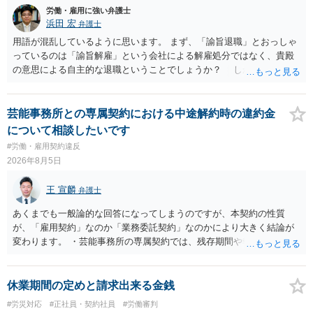
方がいれば一緒に相談してみるといいでしょう。
労働・雇用に強い弁護士
浜田 宏
弁護士
用語が混乱しているように思います。 まず、「諭旨退職」とおっしゃ
っているのは「諭旨解雇」という会社による解雇処分ではなく、貴殿
の意思による自主的な退職ということでしょうか？ しかし、記載さ
れた経緯からすると、事実上は解雇処分であると解する余地がありま
す。 その場合、解雇には客観的で合理的な理由が必要であり、かつ
解雇という処分が社会通念上相当と認められない限り、解雇は無効で
芸能事務所との専属契約における中途解約時の違約金
す。 結局、貴殿のネット炎上の内容や原因、勤務先に与えた影響な
について相談したいです
どを具体的に検討しなければ、何とも申し上げることができません。
#労働・雇用契約違反
また、育児休業法関係の問題もあるかもしれません。 ある程度労働
2026年8月5日
法に関する専門的な知識が必要な事案ですので、一度、お近くの弁護
士にご相談下さい。
王 宣麟
弁護士
あくまでも一般論的な回答になってしまうのですが、本契約の性質
が、「雇用契約」なのか「業務委託契約」なのかにより大きく結論が
変わります。 ・芸能事務所の専属契約では、残存期間や報酬額、投下
コストを基準に違約金や損害金を設定する例はあります。ただし、実
務上よくあるからといって当然に適法という意味ではなく、実際の損
害との対応関係や合理性が重要です。 ・違約金に上限がなくても、常
休業期間の定めと請求出来る金銭
に有効になるわけではありません。契約が労働契約に近い実態なら労
#労災対応
#正社員・契約社員
#労働審判
基法16条で無効となる余地があり、そうでなくても、金額が事務所の