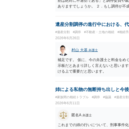
割は絶対に不適切である」と調停委員や裁
ありますでしょうか。 ２．もし調停が不
「共有分割が有効な解決策である」という
官が審判で強制的に共有分割を命じる可能
停委員の強引な誘導に流されず、共有分割
遺産分割調停の進行中における、代
張の組み立て方があれば教えていただき
#遺産分割
#調停
#不動産・土地の相続
#相続
とだけを主張しても 避けられません。 
2026年6月26日
が、 共有分割よりも適切で、その方法が
めには、その土地建物は、現在どのよう
村山 大基
弁護士
額がいくらで、遺産全体の中でどのよう
を希望しているのか などの詳しい事情が
補足です。 仮に、今の弁護士と料金をめ
法を取ることが可能かどうか わかりませ
示板だとあまり詳しく言えないと思います
思います。
ける上で重要だと思います。
姉による私物の無断持ち出しと今後
#家族間の相続トラブル
#調停
#協議
#遺産分割
2026年6月11日
匿名A
弁護士
これまでの姉の行いについて、刑事事件化