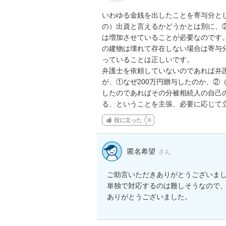
いわゆる金銭を出したことを寄与分と
の）出資と言えるかどうかとは別に、
は増加させていることが必要なのです
の建物は壊れて存在しない場合は寄与
っていることは正しいです。

弁護士を依頼していないのであれば弁
が、①なぜ200万円贈与したのか、②
したのであればその分被相続人の自己
る、ということを主張、必要に応じて
役に立った
0
匿名希望
さん
ご助言いただきありがとうございまし
単独で対応するのは難しそうなので、
ありがとうございました。