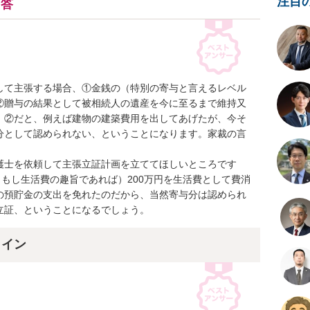
注目
回答
して主張する場合、①金銭の（特別の寄与と言えるレベル
②贈与の結果として被相続人の遺産を今に至るまで維持又
。②だと、例えば建物の建築費用を出してあげたが、今そ
分として認められない、ということになります。家裁の言
護士を依頼して主張立証計画を立ててほしいところです
（もし生活費の趣旨であれば）200万円を生活費として費消
の預貯金の支出を免れたのだから、当然寄与分は認められ
立証、ということになるでしょう。
ライン