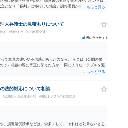
判所に納得させるための、陳述書の有効な書き方やポイントは
成立となり「審判」に移行した場合、調停委員が裁判官に対して
意見を出すことは実務上よくあることでしょうか。また、裁判
性はどの程度あるのでしょうか。 ３．現在の状況において、調
を確実に避けるために、今から取れるその他の法的な手段や主
理人弁護士の見積もりについて
たいです。 共有分割を避ける方法は、共有ではだめだというこ
手続き
#相続トラブルの代理交渉
本件遺産分割では、共有分割以外のあなたが希望する分割方法
役にたった
3
可能であることを 主張立証していく必要があります。 そのた
に使用されていて、今後どのようにしていくのか 不動産の評価
な位置を占めるか 相続人は何人いて、どのような遺産分割方法
分からなければ あなたの希望する分割方法が適切で、その方
ぐって意見の違いや不信感があったのなら、 そこは（公開の掲
ん。 弁護士に面談で詳しい事情を話して相談された方がよいと
ので）相談の際に率直に伝えた方が、 同じようなトラブルを避
の法的対応について相談
#認知症・意思疎通不能
#相続トラブルの代理交渉
や、損害賠償請求などは、労多くして、 それほど効果ないと思