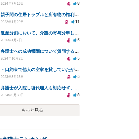
8
2024年7月18日
親子間の住居トラブルと所有物の権利についての法律相談
11
2022年1月29日
遺産分割において、介護の寄与分申し立ての場合の不動産査定について。
5
2026年1月7日
弁護士への成功報酬について質問する際の注意点と目安の確認方法
5
2024年10月2日
・口約束で他人の空家を貸していたが、賃貸契約書作成すると権利が強固になりますか？
5
2023年3月16日
弁護士が入院し復代理人も対応せず、着手金の返金は可能か？
8
2024年9月30日
もっと見る