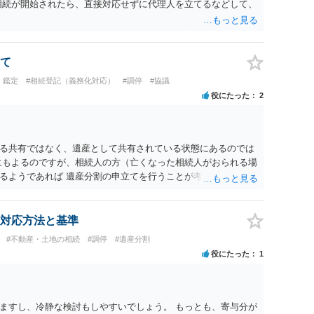
相続が開始されたら、直接対応せずに代理人を立てるなどして、
て
・鑑定
#相続登記（義務化対応）
#調停
#協議
役にたった
2
る共有ではなく、遺産として共有されている状態にあるのでは
にもよるのですが、相続人の方（亡くなった相続人がおられる場
るようであれば 遺産分割の申立てを行うことが考えられます。
ことであれば、遺産分割協議の中で、申立人のお父様が全て権
要な対応を行うと提案することなどは一つ考えられるかなと思い
の共有が混在している場合はまた少し話が変わってきますのでご
対応方法と基準
いては各法律事務所に直接お尋ねされるとよいと思います。一定
#不動産・土地の相続
#調停
#遺産分割
ご利用が難しい場合があります。
役にたった
1
ますし、冷静な検討もしやすいでしょう。 もっとも、寄与分が