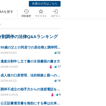
弁護士の方はこちら
&Aを探す
閲覧履歴
マイリスト
ログイン
」
分割調停の法律Q&Aランキング
90歳の父との同居での居住権と調停問題について
52
2018年5月9日
遺産分割申し立て書の主張書面の書き方
17
2019年1月29日
成人後の口座管理、法的根拠と親への説得方法
16
2022年6月1日
調停不成立の相手方からの迷惑電話をやめさせることはできますか？
9
2018年11月2日
公正証書遺言書を無効にする事は出来ないか、ご相談したいです。