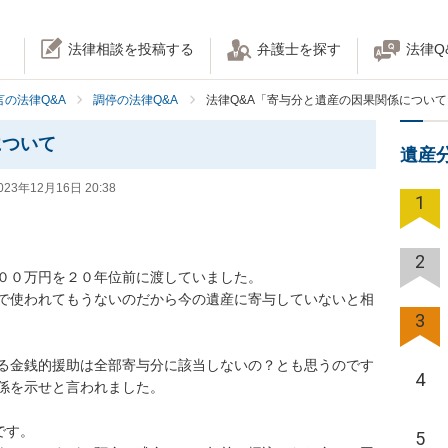
法律相談を投稿する
弁護士を探す
法律Q
の法律Q&A
調停の法律Q&A
法律Q&A「寄与分と遺産の因果関係について
について
遺産
023年12月16日 20:38
1
2
００万円を２０年位前に渡していました。

で使われてもうないのだから今の遺産に寄与していないと相
3
る金銭的援助は全部寄与分に該当しないの？とも思うのです
4
係を示せと言われました。

す。

5