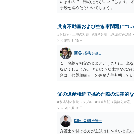
いますので、諦めた方がいいでしょう。 
手続を進めたらいいでしょう。
共有不動産および空き家問題につい
#不動産・土地の相続
#遺産分割
#相続財産調査
2026年5月15日
西谷 拓哉
弁護士
１ 名義が祖父のままということは、単な
ないでしょうか。 どのような土地なのか
合は、代襲相続人）の連絡先等判明してい
たとえば、みなが要らない土地建物という
利を無償で取得して 今後は、お父様で必
ます。 なお、遺産としての共有と、通常
父の遺産相続で揉めた際の法律的な
留意ください。 ２ 法テラスの利用につ
#家族間の相続トラブル
#相続登記（義務化対応）
の収入や預貯金がお父さまにある場合は 
2026年5月10日
岡田 晃朝
弁護士
弁護士を付ける方が主張はしやすいと思い