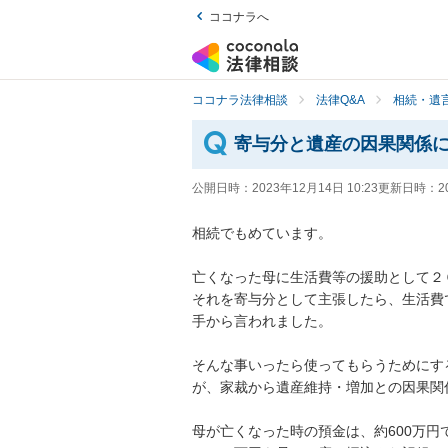
ココナラへ
ココナラ法律相談
法律Q&A
相続・遺言
寄与分と遺産の因果関係
公開日時：
2023年12月14日 10:23
更新日時：
2
相続でもめています。

亡くなった母に生活費等の援助として２
それを寄与分として主張したら、生活費
手から言われました。

そんな事いったら使ってもらうためにす
が、家裁から遺産維持・増加との因果関
母が亡くなった時の預金は、約600万円で