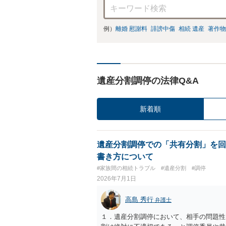
例）
離婚 慰謝料
誹謗中傷
相続 遺産
著作物
遺産分割調停の法律Q&A
新着順
遺産分割調停での「共有分割」を回
書き方について
#家族間の相続トラブル
#遺産分割
#調停
2026年7月1日
高島 秀行
弁護士
１．遺産分割調停において、相手の問題性