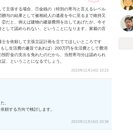
して主張する場合、①金銭の（特別の寄与と言えるレベル
②贈与の結果として被相続人の遺産を今に至るまで維持又
。②だと、例えば建物の建築費用を出してあげたが、今そ
分として認められない、ということになります。家裁の言
護士を依頼して主張立証計画を立ててほしいところです
（もし生活費の趣旨であれば）200万円を生活費として費消
の預貯金の支出を免れたのだから、当然寄与分は認められ
立証、ということになるでしょう。
2023年12月14日 10:23
た、

依頼する方向で検討します。

2023年12月16日 20:38