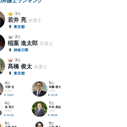
の弁護士ランキング
1
位
若井 亮
弁護士
東京都
2
位
稲葉 進太郎
弁護士
神奈川県
3
位
髙橋 俊太
弁護士
東京都
4
5
位
位
川添 圭
加藤 善大
弁護士
弁護士
大阪府
埼玉県
6
7
位
位
泉 亮介
竹本 真紀
弁護士
弁護士
東京都
愛知県
8
9
位
位