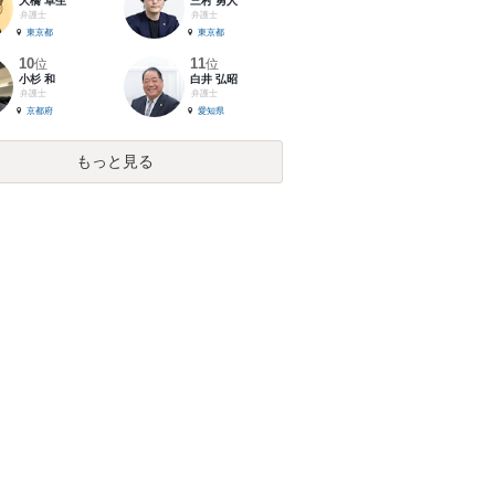
大橋 卓生
三村 勇人
弁護士
弁護士
東京都
東京都
10
11
位
位
小杉 和
白井 弘昭
弁護士
弁護士
京都府
愛知県
もっと見る