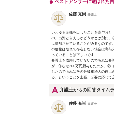
ベストアンサーに選ばれた
佐藤 充崇
弁護士
いわゆる金銭を出したことを寄与分と
の）出資と言えるかどうかとは別に、
は増加させていることが必要なのです
の建物は壊れて存在しない場合は寄与
っていることは正しいです。

弁護士を依頼していないのであれば弁
が、①なぜ200万円贈与したのか、②
したのであればその分被相続人の自己
る、ということを主張、必要に応じて
弁護士からの回答タイム
佐藤 充崇
弁護士