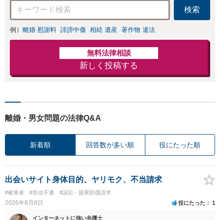
検索
例）
離婚 慰謝料
誹謗中傷
相続 遺産
著作物 違法
無料法律相談
新しく投稿する
離婚・男女問題の法律Q&A
新着順
回答数が多い順
役にたった順
出会いサイト身体目的、ヤリモク、不当請求
#被害者
#音信不通
#訴訟・損害賠償請求
2026年8月8日
役にたった
1
インターネットに強い弁護士