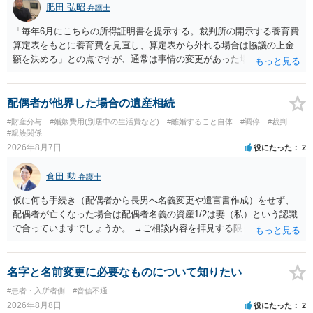
肥田 弘昭
弁護士
「毎年6月にこちらの所得証明書を提示する。裁判所の開示する養育費
算定表をもとに養育費を見直し、算定表から外れる場合は協議の上金
額を決める」との点ですが、通常は事情の変更があった場合に変更し
ますので妥当とまでは言えないかと思います。「養育費は当初予測出
来なかった事情の変更により双方協議の上増減出来る」と「通知義務
に勤務先」が含まれているので、私に収入が入った事は相手に通知が
配偶者が他界した場合の遺産相続
行く事になり、上記のような文言が無くても養育費の見直しは適宜出
#財産分与
#婚姻費用(別居中の生活費など)
#離婚すること自体
#調停
#裁判
来るかと思うのですが違うのでしょうか？との点はそのとおりかと思
#親族関係
います。養育費は事情の変更があった場合に変更するので毎年見直す
2026年8月7日
役にたった
2
ことはあまりないです。ご参考にしてください。
倉田 勲
弁護士
仮に何も手続き（配偶者から長男へ名義変更や遺言書作成）をせず、
配偶者が亡くなった場合は配偶者名義の資産1/2は妻（私）という認識
で合っていますでしょうか。 →ご相談内容を拝見する限りでは、その
認識で合ってはいます。 なお、逆に１/２しか権利がないため、自宅を
完全に所有する場合は、他の相続人に対して自宅の評価額の１/２の代
償金の支払いが必要になります。
名字と名前変更に必要なものについて知りたい
#患者・入所者側
#音信不通
2026年8月8日
役にたった
2