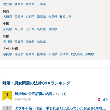
愛知県
静岡県
岐阜県
三重県
関西
大阪府
兵庫県
京都府
滋賀県
奈良県
和歌山県
中国
広島県
岡山県
山口県
鳥取県
島根県
四国
香川県
愛媛県
高知県
徳島県
九州・沖縄
福岡県
佐賀県
長崎県
熊本県
大分県
宮崎県
鹿児島県
沖縄県
離婚・男女問題の法律Q&Aランキング
1
離婚時の公正証書の内容について
6
2026年8月3日
2
ダブル不倫・借金・手切れ金だと思っていたお金を1年後いまさら脅迫罪として通知書が来てまとめて請求