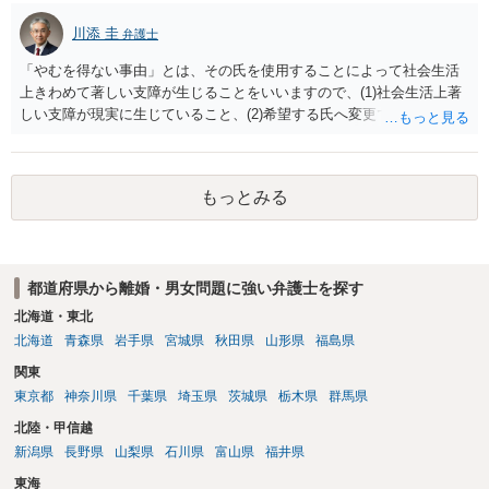
川添 圭
弁護士
「やむを得ない事由」とは、その氏を使用することによって社会生活
上きわめて著しい支障が生じることをいいますので、(1)社会生活上著
しい支障が現実に生じていること、(2)希望する氏へ変更できればその
支障が解消できる（解消される）ことを、具体的な資料をもって説明
できるかどうかがポイントです。 記録中に現れた一切の事情が判断対
象ですので、上記(1)と(2)を説明できる資料は全て（ただし理路整然
もっとみる
に）提出することが必要になります。「フラッシュバック」とのこと
なので、例えば、医学上確立されているPTSDの診断基準に合致した説
明とそれに沿う資料の提出が必要になってくるように思います。 精神
的・心理的な理由の氏変更は様々な意味でハードルがかなり高く、弁
都道府県から離婚・男女問題に強い弁護士を探す
護士へ依頼しても苦労することが強く予想されるところです。、もし
本人申立てをお考えであれば、医学知識はもちろん法律知識も要求さ
北海道・東北
れますので、性急な申立てをせず、知識と資料をしっかりと揃えて、
北海道
青森県
岩手県
宮城県
秋田県
山形県
福島県
万全の体制で申立てに臨んだ方がよいと思われます。
関東
東京都
神奈川県
千葉県
埼玉県
茨城県
栃木県
群馬県
北陸・甲信越
新潟県
長野県
山梨県
石川県
富山県
福井県
東海