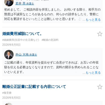
若井 亮
弁護士
初めまして。 ご相談内容を拝見しました。 お伺いする限り、相手方の
態度は不誠実なところがあるものの、何らかの請求をしたり、警察に
対応を要請するといったことは難しいかと思います。 ご参考になれば
幸いです。
婚姻費用減額について。
#婚姻費用(別居中の生活費など)
#離婚の慰謝料
2026年8月8日
外山 大地
弁護士
ご記載の通り、年収資料を提出せずに合意ができれば、お互いの年収
額を伝える必要はなくなりますので、資料の開示を求められることな
いといえます。
離婚公正証書に記載する内容について
#養育費
2026年8月8日