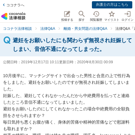
弁護士の方はこちら
ココナラへ
投稿する
探す
閲覧履歴
マイリスト
ログイン
ココナラ法律相談
法律Q&A
離婚・男女問題の法律Q&A
法律Q&A
避妊をお願いしたにも関わらず無視され妊娠して
しまい、音信不通になってしまった。
公開日時：
2019年12月17日 10:11
更新日時：
2020年8月30日 00:09
10月後半に、マッチングサイトで出会った男性と合意の上で性行為
をしました。避妊をお願いしたのですが無視され妊娠してしまいま
した。

妊娠した、避妊してくれなかったんだから中絶費用を払ってと連絡
したところ音信不通になってしまいました。

避妊をお願いしたのにしてくれなかったこの場合中絶費用の全額負
担をさせられますか？

毎日気持ち悪くお腹が痛く、身体的苦痛や精神的苦痛などで慰謝料
も取れますか？
