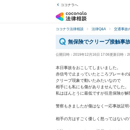
ココナラへ
ココナラ法律相談
法律Q&A
交通事故の
無保険でクリープ接触事
公開日時：
2019年12月16日 17:06
更新日時：
2
本日事故をおこしてしまいました。

赤信号で止まっていたところブレーキの踏
クリープ現象で動いたみたいなので

相手にも私にも傷がありませんでした。

私はほんとうに最低ですが任意保険が解除に
警察もきましたが傷はなく一応事故証明を出
相手の方はすごく優しく怒ってはないので