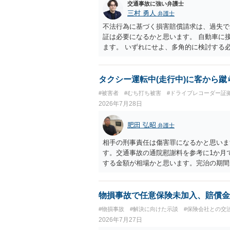
思疎通が難しいとのことですので、そのあ
交通事故に強い弁護士
要があると思われます。
三村 勇人
弁護士
不法行為に基づく損害賠償請求は、過失で
証は必要になるかと思います。 自動車に
ます。 いずれにせよ、多角的に検討する
タクシー運転中(走行中)に客から蹴
#被害者
#むち打ち被害
#ドライブレコーダー証
2026年7月28日
肥田 弘昭
弁護士
相手の刑事責任は傷害罪になるかと思いま
す。交通事故の通院慰謝料を参考に1か月
する金額が相場かと思います。完治の期間
てください。
物損事故で任意保険未加入、賠償金
#物損事故
#解決に向けた示談
#保険会社との交
2026年7月27日