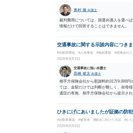
奥村 徹
弁護士
裁判費用については、国選弁護人を選べば
情報だけで回答することはできません。
交通事故に関する示談内容につきま
#自動車事故
#人身事故
#物損事故
#保険会社
2026年8月3日
交通事故に強い弁護士
髙橋 俊太
弁護士
相手方保険会社から慰謝料約31万9,00
ては、金額だけでは判断が難しく、叔母様
遺症の有無、相手方保険会社から提示され
から提示される慰謝料額については、弁護
で、以下の資料・情報を準備した上で、弁
会社から届いている示談金額の提示書類 
ひきにげにあいましたが証拠の防犯
入院の有無、通院回数 ・現在も症状が残
#自動車事故
#被害者
#解決に向けた示談
#む
今回の事故で利用できる弁護士費用特約が
2026年8月3日
弁護士が受任する場合には、叔母様ご本人