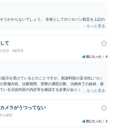
そうかからないでしょう。 全体としてのソロバン勘定を上記の
して
との交渉
#被害者
役にたった
4
0円の提示を受けているとのことですが、慰謝料額の妥当性につい
の受傷内容、治療期間、実際の通院日数、治療終了の経緯、後
ている示談内容の内訳等を確認する必要があります。保険会社
士が介入することにより増額を検討できる場合がありますの
護士に個別に相談することをお勧めいたします。 ・相手方保険
・叔母様の診断名、けがの内容 ・治療開始日及び治療終了日 ・
カメラがうつってない
っているか ・叔母様ご本人やご家族等が加入している保険に、
ち打ち被害
付帯しているか なお、被害者は叔母様ご本人となりますので、
役にたった
2
の依頼意思等を確認する必要があります。日本語での十分な意