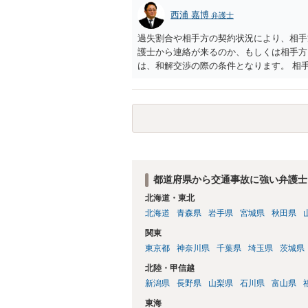
西浦 嘉博
弁護士
過失割合や相手方の契約状況により、相手
護士から連絡が来るのか、もしくは相手方
は、和解交渉の際の条件となります。 相
すれば、和解は可能です。 他方で合意し
に、交渉の方向性につき、最寄りの法律事
都道府県から交通事故に強い弁護士
北海道・東北
北海道
青森県
岩手県
宮城県
秋田県
関東
東京都
神奈川県
千葉県
埼玉県
茨城県
北陸・甲信越
新潟県
長野県
山梨県
石川県
富山県
東海