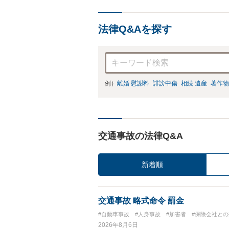
法律Q&Aを探す
例）
離婚 慰謝料
誹謗中傷
相続 遺産
著作物
交通事故の法律Q&A
新着順
交通事故 略式命令 罰金
#自動車事故
#人身事故
#加害者
#保険会社と
2026年8月6日