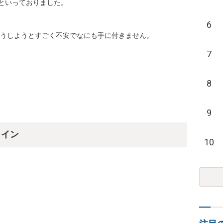
っておりました。

6
どうしようとすごく不安でなにも手に付きません。

7
8
9
ライン
10