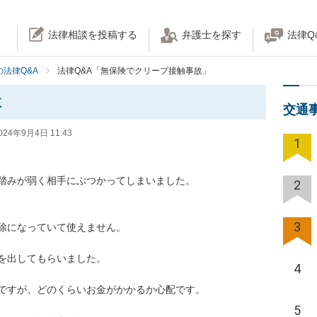
法律相談を投稿する
弁護士を探す
法律Q
法律Q&A
法律Q&A「無保険でクリープ接触事故」
故
交通
024年9月4日 11:43
1
みが弱く相手にぶつかってしまいました。

2
3
なっていて使えません。

してもらいました。

4
すが、どのくらいお金がかかるか心配です。

5