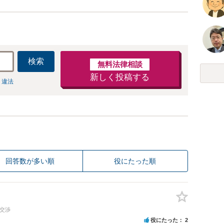
検索
無料法律相談
新しく投稿する
 違法
回答数が多い順
役にたった順
の交渉
役にたった
2