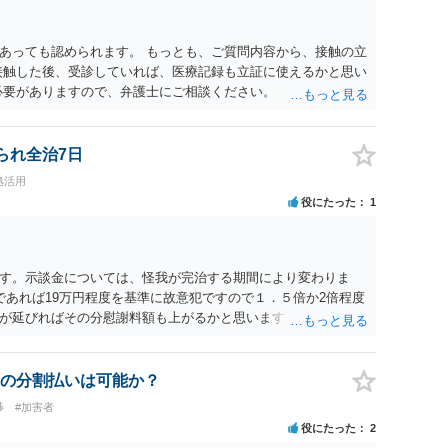
たりのご事情も踏まえて、依頼意思の確認方法等を検討する必
あっても認められます。 もっとも、ご質問内容から、接触の立
接触した後、受診していれば、医療記録も立証に使えるかと思い
必要がありますので、弁護士にご相談ください。
られ全治7日
拠活用
役にたった
1
す。示談金については、怪我が完治する期間により変わりま
であれば19万円程度を基準に故意犯ですので１．５倍か2倍程度
が延びればその分慰謝料額も上がるかと思います。ご参考にし
の分割払いは可能か？
渉
#加害者
役にたった
2