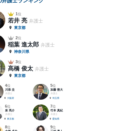
の弁護士ランキング
1
位
若井 亮
弁護士
東京都
2
位
稲葉 進太郎
弁護士
神奈川県
3
位
髙橋 俊太
弁護士
東京都
4
5
位
位
川添 圭
加藤 善大
弁護士
弁護士
大阪府
埼玉県
6
7
位
位
泉 亮介
竹本 真紀
弁護士
弁護士
東京都
愛知県
8
9
位
位