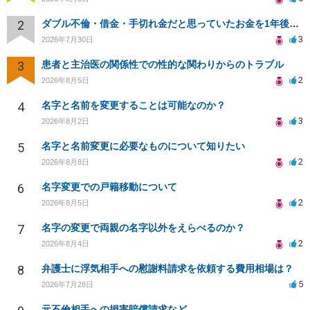
2
ダブル不倫・借金・手切れ金だと思っていたお金を1年後いまさら脅迫罪として通知書が来てまとめて請求
3
2026年7月30日
3
患者と主治医の関係性での性的な関わりからのトラブル
2
2026年8月5日
4
名字と名前を変更することは可能なのか？
3
2026年8月2日
5
名字と名前変更に必要なものについて知りたい
2
2026年8月8日
6
名字変更での戸籍移動について
2
2026年8月5日
7
名字の変更で両親の名字以外をえらべるのか？
2
2026年8月4日
8
弁護士に浮気相手への慰謝料請求を依頼する費用相場は？
5
2026年7月28日
元不倫相手への損害賠償請求など