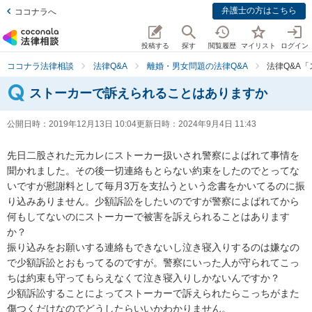
弁護士の方はこちら
ココナラへ
投稿する
探す
閲覧履歴
マイリスト
ログイン
ココナラ法律相談
法律Q&A
離婚・男女問題の法律Q&A
法律Q&A
ストーカーで訴えられることはありますか
公開日時：
2019年12月13日 10:04
更新日時：
2024年9月4日 11:43
先日二股された元カレにストーカー扱いされ警察によばれて事情を
聞かれました。その後一切連絡もとらない約束をしたのでとってな
いですが慰謝料として毎月3万を支払うという念書をかいてるのに振
り込みありません。少額訴訟をしたいのですが警察によばれてから
何もしてないのにストーカーで被害を訴えられることはあります
か？

振り込みをお願いする連絡もできないし泣き寝入りするのは嫌なの
で少額訴訟とおもってるのですが。警察にいった人が守られてこっ
ちは約束も守ってもらえなくて泣き寝入りしかないんですか？

少額訴訟することによってストーカーで訴えられたらこっちがまた
傷つくだけなのでどうしたらいいかわかりません。
