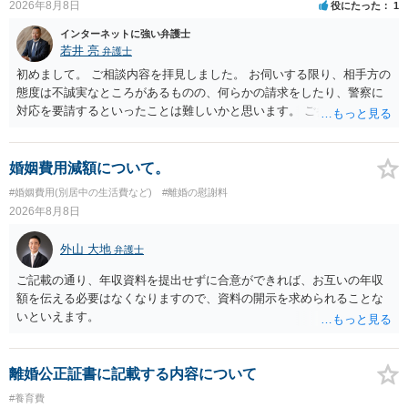
2026年8月8日
役にたった
1
インターネットに強い弁護士
若井 亮
弁護士
初めまして。 ご相談内容を拝見しました。 お伺いする限り、相手方の
態度は不誠実なところがあるものの、何らかの請求をしたり、警察に
対応を要請するといったことは難しいかと思います。 ご参考になれば
幸いです。
婚姻費用減額について。
#婚姻費用(別居中の生活費など)
#離婚の慰謝料
2026年8月8日
外山 大地
弁護士
ご記載の通り、年収資料を提出せずに合意ができれば、お互いの年収
額を伝える必要はなくなりますので、資料の開示を求められることな
いといえます。
離婚公正証書に記載する内容について
#養育費