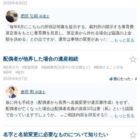
2026年8月8日
肥田 弘昭
弁護士
「毎年6月にこちらの所得証明書を提示する。裁判所の開示する養育費
算定表をもとに養育費を見直し、算定表から外れる場合は協議の上金
額を決める」との点ですが、通常は事情の変更があった場合に変更し
ますので妥当とまでは言えないかと思います。「養育費は当初予測出
来なかった事情の変更により双方協議の上増減出来る」と「通知義務
に勤務先」が含まれているので、私に収入が入った事は相手に通知が
配偶者が他界した場合の遺産相続
行く事になり、上記のような文言が無くても養育費の見直しは適宜出
#財産分与
#親族関係
#婚姻費用(別居中の生活費など)
#離婚すること自体
来るかと思うのですが違うのでしょうか？との点はそのとおりかと思
#調停
#裁判
います。養育費は事情の変更があった場合に変更するので毎年見直す
2026年8月7日
役にたった
2
ことはあまりないです。ご参考にしてください。
倉田 勲
弁護士
仮に何も手続き（配偶者から長男へ名義変更や遺言書作成）をせず、
配偶者が亡くなった場合は配偶者名義の資産1/2は妻（私）という認識
で合っていますでしょうか。 →ご相談内容を拝見する限りでは、その
認識で合ってはいます。 なお、逆に１/２しか権利がないため、自宅を
完全に所有する場合は、他の相続人に対して自宅の評価額の１/２の代
償金の支払いが必要になります。
名字と名前変更に必要なものについて知りたい