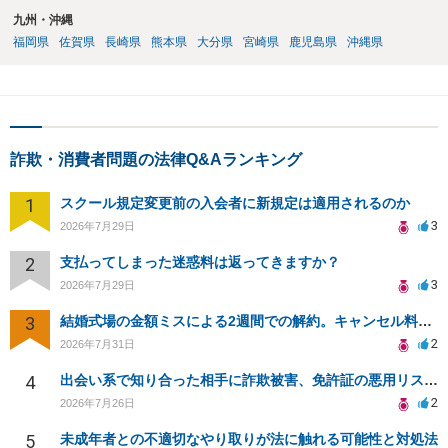
九州・沖縄
福岡県
佐賀県
長崎県
熊本県
大分県
宮崎県
鹿児島県
沖縄県
詐欺・消費者問題の法律Q&Aランキング
1
スクール規定変更前の入会者に新規定は適用されるのか
3
2026年7月29日
2
支払ってしまった迷惑料は返ってきますか？
3
2026年7月29日
3
結婚式場の金額ミスによる2週間での解約。キャンセル料10万円の免除は可能か。
2
2026年7月31日
4
出会い系で知り合った相手に詐欺被害、免許証の悪用リスクと対策。
2
2026年7月26日
5
未成年者との不適切なやり取りが法に触れる可能性と対処法