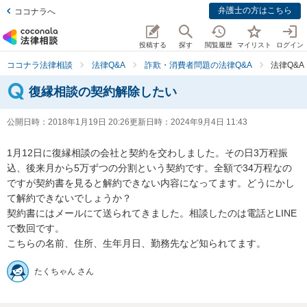
弁護士の方はこちら
ココナラへ
投稿する
探す
閲覧履歴
マイリスト
ログイン
ココナラ法律相談
法律Q&A
詐欺・消費者問題の法律Q&A
法律Q&
復縁相談の契約解除したい
公開日時：
2018年1月19日 20:26
更新日時：
2024年9月4日 11:43
1月12日に復縁相談の会社と契約を交わしました。その日3万程振
込、後来月から5万ずつの分割という契約です。全額で34万程なの
ですが契約書を見ると解約できない内容になってます。どうにかし
て解約できないでしょうか？

契約書にはメールにて送られてきました。相談したのは電話とLINE
で数回です。

こちらの名前、住所、生年月日、勤務先など知られてます。
たくちゃん さん