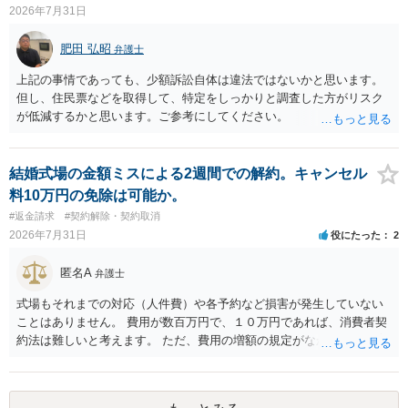
2026年7月31日
肥田 弘昭
弁護士
上記の事情であっても、少額訴訟自体は違法ではないかと思います。
但し、住民票などを取得して、特定をしっかりと調査した方がリスク
が低減するかと思います。ご参考にしてください。
結婚式場の金額ミスによる2週間での解約。キャンセル
料10万円の免除は可能か。
#返金請求
#契約解除・契約取消
2026年7月31日
役にたった
2
匿名A
弁護士
式場もそれまでの対応（人件費）や各予約など損害が発生していない
ことはありません。 費用が数百万円で、１０万円であれば、消費者契
約法は難しいと考えます。 ただ、費用の増額の規定がなかったのに増
額するのは契約違反ですので、増額に応じずに契約を維持すればよい
ということになり、解約するのは理由がないことになります。