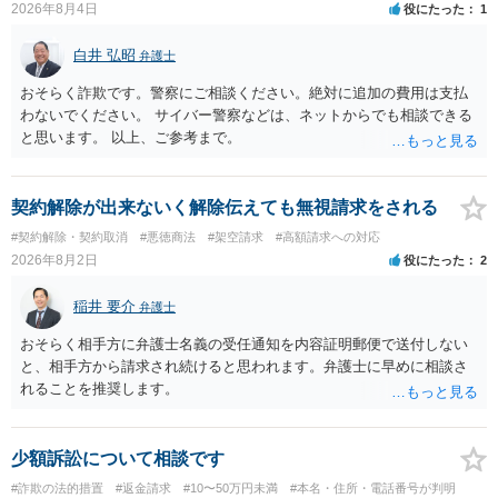
2026年8月4日
役にたった
1
白井 弘昭
弁護士
おそらく詐欺です。警察にご相談ください。絶対に追加の費用は支払
わないでください。 サイバー警察などは、ネットからでも相談できる
と思います。 以上、ご参考まで。
契約解除が出来ないく解除伝えても無視請求をされる
#契約解除・契約取消
#悪徳商法
#架空請求
#高額請求への対応
2026年8月2日
役にたった
2
稲井 要介
弁護士
おそらく相手方に弁護士名義の受任通知を内容証明郵便で送付しない
と、相手方から請求され続けると思われます。弁護士に早めに相談さ
れることを推奨します。
少額訴訟について相談です
#詐欺の法的措置
#返金請求
#10〜50万円未満
#本名・住所・電話番号が判明