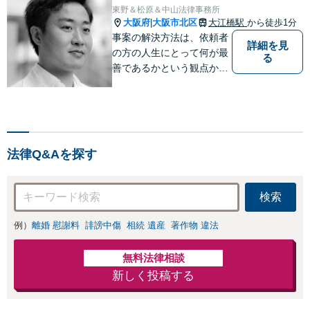
東野＆松原＆中山法律事務所
大阪府
大阪市北区
大江橋駅
から徒歩1分
|
事案の解決方法は、依頼者
詳細を見
の方の人生にとって何が最
る
善であるかという観点か
ら、共に探っていきたいと
思っています。また、法律
問題は複雑で、難解な言葉
も多いのですが、出来るだ
けわかりやすい説明を心が
法律Q&Aを探す
けています。
検索
例）
離婚 慰謝料
誹謗中傷
相続 遺産
著作物 違法
無料法律相談
新しく投稿する