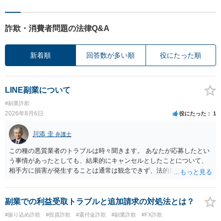
詐欺・消費者問題の法律Q&A
新着順
回答数が多い順
役にたった順
LINE副業について
#副業詐欺
2026年8月6日
役にたった
1
川添 圭
弁護士
この種の悪質業者のトラブルは時々聞きます。 あなたが応募したとい
う事情があったとしても、結果的にキャンセルとしたことについて、
相手方に損害が発生することは通常は観念できず、法的措置を採って
も認められません。この種の言説は半ば脅しのようなものです。 ま
ず、最寄りの消費生活センターへ相談し、連絡を無視してよいかどう
かのアドバイスを受けられることをお勧めします。しつこいようであ
副業での利益受取トラブルと追加請求の対処法とは？
れば、弁護士へ依頼して警告してもらうことも必要になるかもしれま
#振り込め詐欺
#投資詐欺
#還付金詐欺
#副業詐欺
#FX詐欺
せん。