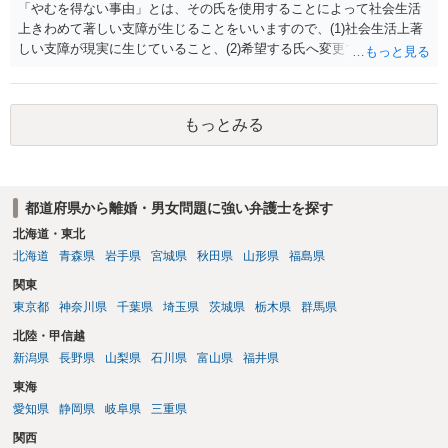
「やむを得ない事由」とは、その氏を使用することによって社会生活
上きわめて著しい支障が生じることをいいますので、(1)社会生活上著
しい支障が現実に生じていること、(2)希望する氏へ変更できればその
支障が解消できる（解消される）ことを、具体的な資料をもって説明
できるかどうかがポイントです。 記録中に現れた一切の事情が判断対
象ですので、上記(1)と(2)を説明できる資料は全て（ただし理路整然
もっとみる
に）提出することが必要になります。「フラッシュバック」とのこと
なので、例えば、医学上確立されているPTSDの診断基準に合致した説
明とそれに沿う資料の提出が必要になってくるように思います。 精神
的・心理的な理由の氏変更は様々な意味でハードルがかなり高く、弁
都道府県から離婚・男女問題に強い弁護士を探す
護士へ依頼しても苦労することが強く予想されるところです。、もし
本人申立てをお考えであれば、医学知識はもちろん法律知識も要求さ
北海道・東北
れますので、性急な申立てをせず、知識と資料をしっかりと揃えて、
北海道
青森県
岩手県
宮城県
秋田県
山形県
福島県
万全の体制で申立てに臨んだ方がよいと思われます。
関東
東京都
神奈川県
千葉県
埼玉県
茨城県
栃木県
群馬県
北陸・甲信越
新潟県
長野県
山梨県
石川県
富山県
福井県
東海
愛知県
静岡県
岐阜県
三重県
関西