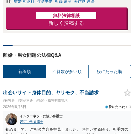
例）
離婚 慰謝料
誹謗中傷
相続 遺産
著作物 違法
無料法律相談
新しく投稿する
離婚・男女問題の法律Q&A
新着順
回答数が多い順
役にたった順
出会いサイト身体目的、ヤリモク、不当請求
#被害者
#音信不通
#訴訟・損害賠償請求
2026年8月8日
役にたった
1
インターネットに強い弁護士
若井 亮
弁護士
初めまして。 ご相談内容を拝見しました。 お伺いする限り、相手方の