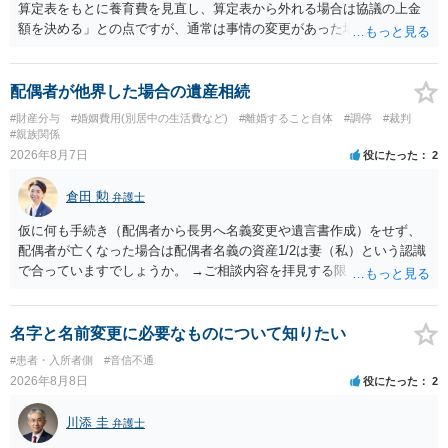
算定表をもとに養育費を見直し、算定表から外れる場合は協議の上金
額を決める」との点ですが、通常は事情の変更があった場合に変更し
ますので妥当とまでは言えないかと思います。「養育費は当初予測出
来なかった事情の変更により双方協議の上増減出来る」と「通知義務
に勤務先」が含まれているので、私に収入が入った事は相手に通知が
配偶者が他界した場合の遺産相続
行く事になり、上記のような文言が無くても養育費の見直しは適宜出
#財産分与
#婚姻費用(別居中の生活費など)
#離婚すること自体
#調停
#裁判
来るかと思うのですが違うのでしょうか？との点はそのとおりかと思
#親族関係
います。養育費は事情の変更があった場合に変更するので毎年見直す
2026年8月7日
役にたった
2
ことはあまりないです。ご参考にしてください。
倉田 勲
弁護士
仮に何も手続き（配偶者から長男へ名義変更や遺言書作成）をせず、
配偶者が亡くなった場合は配偶者名義の資産1/2は妻（私）という認識
で合っていますでしょうか。 →ご相談内容を拝見する限りでは、その
認識で合ってはいます。 なお、逆に１/２しか権利がないため、自宅を
完全に所有する場合は、他の相続人に対して自宅の評価額の１/２の代
償金の支払いが必要になります。
名字と名前変更に必要なものについて知りたい
#患者・入所者側
#音信不通
2026年8月8日
役にたった
2
川添 圭
弁護士