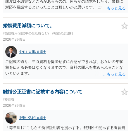
態度は不誠実なところがあるものの、何らかの請求をしたり、警察に
対応を要請するといったことは難しいかと思います。 ご参考になれば
幸いです。
婚姻費用減額について。
#婚姻費用(別居中の生活費など)
#離婚の慰謝料
2026年8月8日
外山 大地
弁護士
ご記載の通り、年収資料を提出せずに合意ができれば、お互いの年収
額を伝える必要はなくなりますので、資料の開示を求められることな
いといえます。
離婚公正証書に記載する内容について
#養育費
2026年8月8日
肥田 弘昭
弁護士
「毎年6月にこちらの所得証明書を提示する。裁判所の開示する養育費