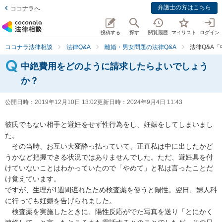
弁護士の方はこちら
ココナラへ
投稿する
探す
閲覧履歴
マイリスト
ログイン
ココナラ法律相談
法律Q&A
離婚・男女問題の法律Q&A
法律Q&A
中絶費用をどのように請求したらよいでしょう
か？
公開日時：
2019年12月10日 13:02
更新日時：
2024年9月4日 11:43
彼氏でもない相手と避妊をせず性行為をし、妊娠をしてしまいまし
た。

　その当時、お互い大変酔っ払っていて、正直私は中に出したかど
うかなど把握できる状況ではありませんでした。ただ、避妊具を付
けていないことはわかっていたので「やめて」と私は言ったことだ
け覚えています。

ですが、生理が1週間遅れたため検査薬を使うと陽性。翌日、婦人科
に行っても妊娠を告げられました。

　検査薬を実施したときに、陽性反応がでた写真を送り「とにかく