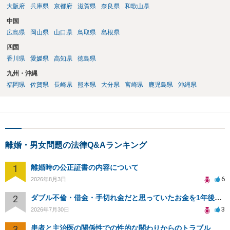
大阪府
兵庫県
京都府
滋賀県
奈良県
和歌山県
中国
広島県
岡山県
山口県
鳥取県
島根県
四国
香川県
愛媛県
高知県
徳島県
九州・沖縄
福岡県
佐賀県
長崎県
熊本県
大分県
宮崎県
鹿児島県
沖縄県
離婚・男女問題の法律Q&Aランキング
1
離婚時の公正証書の内容について
6
2026年8月3日
2
ダブル不倫・借金・手切れ金だと思っていたお金を1年後いまさら脅迫罪として通知書が来てまとめて請求
3
2026年7月30日
3
患者と主治医の関係性での性的な関わりからのトラブル