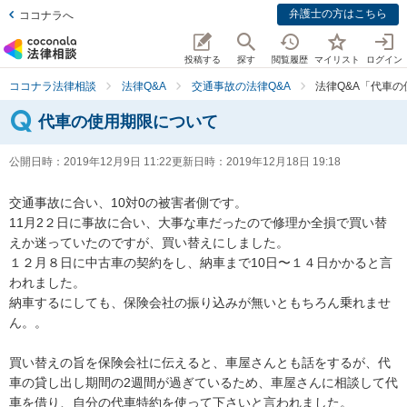
弁護士の方はこちら
ココナラへ
投稿する
探す
閲覧履歴
マイリスト
ログイン
ココナラ法律相談
法律Q&A
交通事故の法律Q&A
法律Q&A「代車
代車の使用期限について
公開日時：
2019年12月9日 11:22
更新日時：
2019年12月18日 19:18
交通事故に合い、10対0の被害者側です。

11月2２日に事故に合い、大事な車だったので修理か全損で買い替
えか迷っていたのですが、買い替えにしました。

１２月８日に中古車の契約をし、納車まで10日〜１４日かかると言
われました。

納車するにしても、保険会社の振り込みが無いともちろん乗れませ
ん。。

買い替えの旨を保険会社に伝えると、車屋さんとも話をするが、代
車の貸し出し期間の2週間が過ぎているため、車屋さんに相談して代
車を借り、自分の代車特約を使って下さいと言われました。
