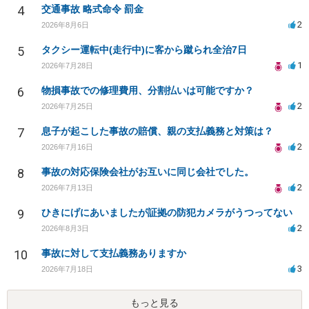
4
交通事故 略式命令 罰金
2
2026年8月6日
5
タクシー運転中(走行中)に客から蹴られ全治7日
1
2026年7月28日
6
物損事故での修理費用、分割払いは可能ですか？
2
2026年7月25日
7
息子が起こした事故の賠償、親の支払義務と対策は？
2
2026年7月16日
8
事故の対応保険会社がお互いに同じ会社でした。
2
2026年7月13日
9
ひきにげにあいましたが証拠の防犯カメラがうつってない
2
2026年8月3日
10
事故に対して支払義務ありますか
3
2026年7月18日
もっと見る