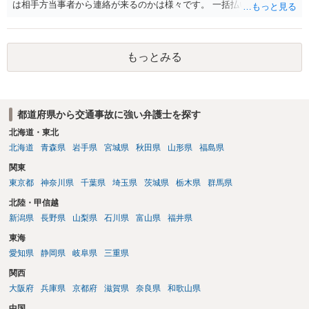
は相手方当事者から連絡が来るのかは様々です。 一括払いや分割払い
は、和解交渉の際の条件となります。 相手方が相談者さんの損害賠償
金の支払いにつき、分割払いに合意すれば、和解は可能です。 他方で
合意しなければ和解できないことになります。 今後の見通しを知る為
もっとみる
に、交渉の方向性につき、最寄りの法律事務所で相談だけでもされる
ことも検討ください。
都道府県から交通事故に強い弁護士を探す
北海道・東北
北海道
青森県
岩手県
宮城県
秋田県
山形県
福島県
関東
東京都
神奈川県
千葉県
埼玉県
茨城県
栃木県
群馬県
北陸・甲信越
新潟県
長野県
山梨県
石川県
富山県
福井県
東海
愛知県
静岡県
岐阜県
三重県
関西
大阪府
兵庫県
京都府
滋賀県
奈良県
和歌山県
中国