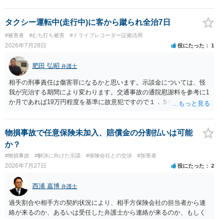
います。 いずれにせよ、多角的に検討する必要がありますので、弁護
士にご相談ください。
タクシー運転中(走行中)に客から蹴られ全治7日
#被害者
#むち打ち被害
#ドライブレコーダー証拠活用
2026年7月28日
役にたった
1
肥田 弘昭
弁護士
相手の刑事責任は傷害罪になるかと思います。示談金については、怪
我が完治する期間により変わります。交通事故の通院慰謝料を参考に1
か月であれば19万円程度を基準に故意犯ですので１．５倍か2倍程度す
る金額が相場かと思います。完治の期間が延びればその分慰謝料額も
上がるかと思います。ご参考にしてください。
物損事故で任意保険未加入、賠償金の分割払いは可能
か？
#物損事故
#解決に向けた示談
#保険会社との交渉
#加害者
2026年7月27日
役にたった
2
西浦 嘉博
弁護士
過失割合や相手方の契約状況により、相手方保険会社の担当者から連
絡が来るのか、あるいは受任した弁護士から連絡が来るのか、もしく