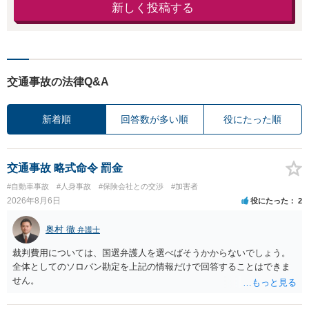
新しく投稿する
交通事故の法律Q&A
新着順
回答数が多い順
役にたった順
交通事故 略式命令 罰金
#自動車事故
#人身事故
#保険会社との交渉
#加害者
2026年8月6日
役にたった
2
奥村 徹
弁護士
裁判費用については、国選弁護人を選べばそうかからないでしょう。
全体としてのソロバン勘定を上記の情報だけで回答することはできま
せん。