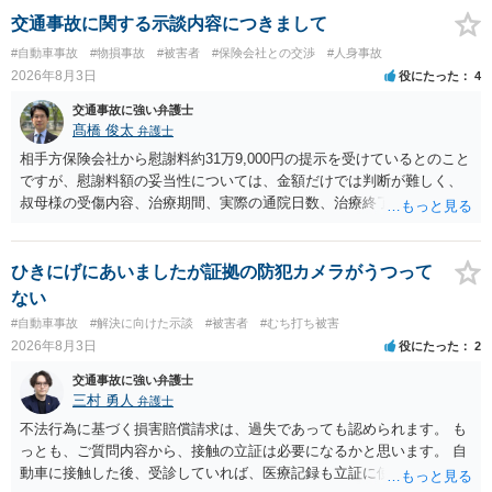
交通事故に関する示談内容につきまして
#自動車事故
#物損事故
#被害者
#保険会社との交渉
#人身事故
2026年8月3日
役にたった
4
交通事故に強い弁護士
髙橋 俊太
弁護士
相手方保険会社から慰謝料約31万9,000円の提示を受けているとのこと
ですが、慰謝料額の妥当性については、金額だけでは判断が難しく、
叔母様の受傷内容、治療期間、実際の通院日数、治療終了の経緯、後
遺症の有無、相手方保険会社から提示されている示談内容の内訳等を
確認する必要があります。保険会社から提示される慰謝料額について
は、弁護士が介入することにより増額を検討できる場合がありますの
ひきにげにあいましたが証拠の防犯カメラがうつって
で、以下の資料・情報を準備した上で、弁護士に個別に相談すること
ない
をお勧めいたします。 ・相手方保険会社から届いている示談金額の提
#自動車事故
#解決に向けた示談
#被害者
#むち打ち被害
示書類 ・叔母様の診断名、けがの内容 ・治療開始日及び治療終了日
2026年8月3日
役にたった
2
・入院の有無、通院回数 ・現在も症状が残っているか ・叔母様ご本人
やご家族等が加入している保険に、今回の事故で利用できる弁護士費
交通事故に強い弁護士
用特約が付帯しているか なお、被害者は叔母様ご本人となりますの
三村 勇人
弁護士
で、弁護士が受任する場合には、叔母様ご本人の依頼意思等を確認す
不法行為に基づく損害賠償請求は、過失であっても認められます。 も
る必要があります。日本語での十分な意思疎通が難しいとのことです
っとも、ご質問内容から、接触の立証は必要になるかと思います。 自
ので、そのあたりのご事情も踏まえて、依頼意思の確認方法等を検討
動車に接触した後、受診していれば、医療記録も立証に使えるかと思
する必要があると思われます。