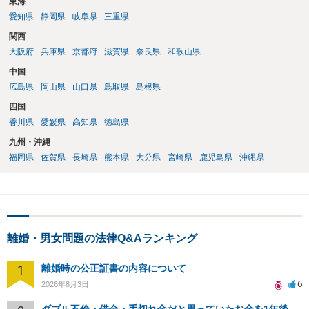
東海
もよいように思いますが，ゼロかどうかの観点であれば，訴訟に進む
しかなくなるようにも思います。そうしますと，お近くの弁護士に相
愛知県
静岡県
岐阜県
三重県
談して進めることを検討した方がよいようにも思います。
関西
大阪府
兵庫県
京都府
滋賀県
奈良県
和歌山県
中国
広島県
岡山県
山口県
鳥取県
島根県
四国
香川県
愛媛県
高知県
徳島県
九州・沖縄
福岡県
佐賀県
長崎県
熊本県
大分県
宮崎県
鹿児島県
沖縄県
離婚・男女問題の法律Q&Aランキング
1
離婚時の公正証書の内容について
6
2026年8月3日