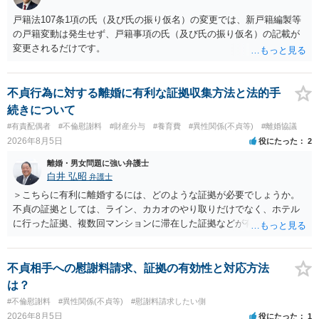
戸籍法107条1項の氏（及び氏の振り仮名）の変更では、新戸籍編製等
の戸籍変動は発生せず、戸籍事項の氏（及び氏の振り仮名）の記載が
変更されるだけです。
不貞行為に対する離婚に有利な証拠収集方法と法的手
続きについて
#有責配偶者
#不倫慰謝料
#財産分与
#養育費
#異性関係(不貞等)
#離婚協議
2026年8月5日
役にたった
2
離婚・男女問題に強い弁護士
白井 弘昭
弁護士
＞こちらに有利に離婚するには、どのような証拠が必要でしょうか。
不貞の証拠としては、ライン、カカオのやり取りだけでなく、ホテル
に行った証拠、複数回マンションに滞在した証拠などが有効です。 不
貞の証拠があれば、離婚をさらに有利に進める（離婚したい時期に離
婚する、慰謝料をとるなど）ことができると思われます。 ただし、不
貞発覚後、長期間同居を続けると、不貞を許したとの評価につながる
不貞相手への慰謝料請求、証拠の有効性と対応方法
場合がありますので、ご注意ください。 以上、ご参考まで。
は？
#不倫慰謝料
#異性関係(不貞等)
#慰謝料請求したい側
2026年8月5日
役にたった
1