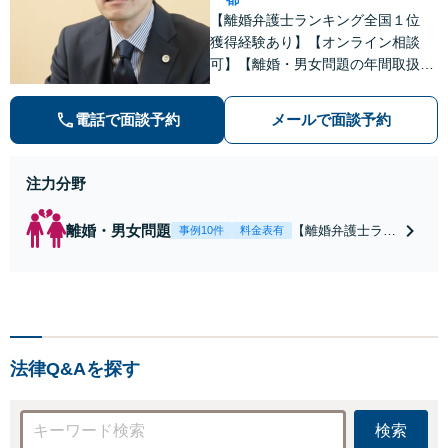
【離婚弁護士ランキング全国１位
獲得経験あり】【オンライン相談
可】【離婚・男女問題の年間取扱件
数100件以上】 離婚や男女問題で泣
き寝入りしたくないという方は是非
電話で面談予約
メールで面談予約
ご相談ください。
注力分野
離婚・男女問題
【離婚弁護士ラン
事例10件
料金表有
キング全国１位
獲得経験あり】
【初回相談料１時
間１万１０００
円】【離婚・不倫
問題に特化／実績
法律Q&Aを探す
多数】財産分与、
慰謝料、養育費等
で金銭的に満足で
検索
きる解決を目指し