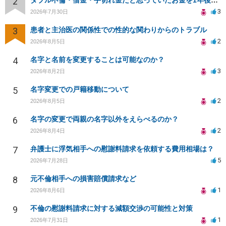
2
ダブル不倫・借金・手切れ金だと思っていたお金を1年後いまさら脅迫罪として通知書が来てまとめて請求
3
2026年7月30日
3
患者と主治医の関係性での性的な関わりからのトラブル
2
2026年8月5日
4
名字と名前を変更することは可能なのか？
3
2026年8月2日
5
名字変更での戸籍移動について
2
2026年8月5日
6
名字の変更で両親の名字以外をえらべるのか？
2
2026年8月4日
7
弁護士に浮気相手への慰謝料請求を依頼する費用相場は？
5
2026年7月28日
8
元不倫相手への損害賠償請求など
1
2026年8月6日
9
不倫の慰謝料請求に対する減額交渉の可能性と対策
1
2026年7月31日