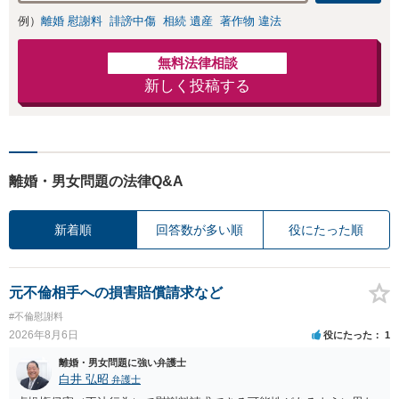
ます。
例）
離婚 慰謝料
誹謗中傷
相続 遺産
著作物 違法
無料法律相談
新しく投稿する
離婚・男女問題の法律Q&A
新着順
回答数が多い順
役にたった順
元不倫相手への損害賠償請求など
#不倫慰謝料
2026年8月6日
役にたった
1
離婚・男女問題に強い弁護士
白井 弘昭
弁護士