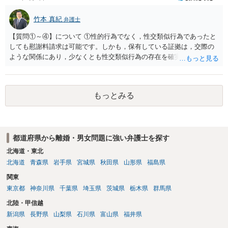
竹本 真紀
弁護士
【質問①～④】について ①性的行為でなく，性交類似行為であったと
しても慰謝料請求は可能です。しかも，保有している証拠は，交際の
ような関係にあり，少なくとも性交類似行為の存在を確実に証明でき
るものです（裏を返せば，証拠で認められる範囲でしか認めていない
ことを窺わせるものです。）。ですから，慰謝料請求を進めることで
よいと思います。 ただ．慰謝料額については，婚姻破綻に至っていな
もっとみる
いとして，この点を考慮されることになるかもしれません。 ②夫との
今後のことを考えて書いてもらうか否かを検討するのがよいと思いま
す。今ある証拠以上のことを証明（証明力を強めることも含む）でき
るのであれば，前向きに検討を進めるという考え方でもよいでしょ
都道府県から離婚・男女問題に強い弁護士を探す
う。慰謝料請求としては証拠として使えることが前提であり，その価
値と夫との関係との均衡のように思います。 ③行政書士に委任をして
北海道・東北
いるのであれば，どのような内容の委任なのか不明ですが，その行政
北海道
青森県
岩手県
宮城県
秋田県
山形県
福島県
書士との協議になると思います。請求するか，訴訟にするか，その点
関東
の見極めや，相手方は性交類似行為は認めているのか，それさえも否
東京都
神奈川県
千葉県
埼玉県
茨城県
栃木県
群馬県
定しているのかによって，考え方・進め方は変わってくると思いま
す。 ④性交類似行為を認めているにもかかわらず支払を拒否するので
北陸・甲信越
あれば，本人（行政書士でも同じだと思います。）への対応ではあま
新潟県
長野県
山梨県
石川県
富山県
福井県
り変わらないように思います。減額で折り合えるなら本人様の交渉で