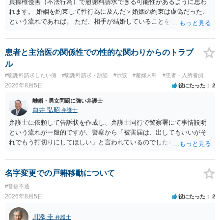
貞操権侵害（不法行為）で慰謝料請求できる可能性があるように思わ
れます。 婚姻を約束して性行為に及んだ＞婚姻の約束は虚偽だった、
という流れであれば。 ただ、相手が結婚していることを知って行為に
及んでいるのであれば、婚姻できないことについて相談者さんの帰責
性も認められそうですので、あまり慰謝料は高額にならないように思
われます。 一度、最寄りの弁護士に相談してみてください。
患者と主治医の関係性での性的な関わりからのトラブ
ル
#慰謝料請求したい側
#慰謝料請求・訴訟
#示談
#産婦人科
#患者・入所者側
2026年8月5日
役にたった
2
離婚・男女問題に強い弁護士
白井 弘昭
弁護士
弁護士に依頼して告訴状を作成し、弁護士同行で警察署にて事情説明
という流れが一般的ですが、警察から「被害届は、出してもいいがそ
れでもう打切りにしてほしい」と言われているのでしたら、あまり結
論は変わらないかもしれないですね。 所轄の警察を飛び越えて、直接
検察庁に訴えるのもありかもしれないですが、実際に捜査をするの
は、結局所轄だと思われますので、やはり結論は変わらないかもしれ
名字変更での戸籍移動について
ないです。 一度、最寄りの「刑事に強い」とうたっている弁護士に相
#音信不通
談してみてはいかがでしょうか。 以上、ご参考まで。
2026年8月5日
役にたった
2
川添 圭
弁護士