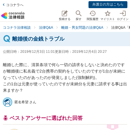
弁護士の方はこちら
ココナラへ
投稿する
探す
閲覧履歴
マイリスト
ログイン
ココナラ法律相談
法律Q&A
離婚・男女問題の法律Q&A
法律Q&A
離婚後の金銭トラブル
公開日時：
2019年12月3日 11:01
更新日時：
2019年12月4日 20:27
離婚した際に、清算条項で何ら一切の請求をしないと決めたのです
が離婚後に私名義で2台携帯の契約をしていたのですが1台が未納に
なっていたのがあったのが発覚しました(強制解約)。

この1台は元妻が使っていたのですが未納分を元妻に請求する事は出
来ますか？
匿名希望 さん
ベストアンサーに選ばれた回答