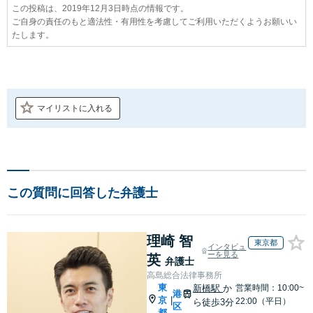
この投稿は、2019年12月3日時点の情報です。
ご自身の責任のもと適法性・有用性を考慮してご利用いただくようお願いい
たします。
マイリストに入れる
この質問に回答した弁護士
理崎 智
東京都
インタビュ
ーを見る
英
弁護士
高島総合法律事務所
東
新橋駅
か
営業時間：10:00~
港
京
|
22:00（平日）
ら徒歩3分
区
都