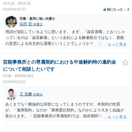
の立替事業を行っています。詳しくは、同機構の＜未払賃金立替払相
#正社員・契約社員
談コーナー＞ TEL 044-431-8663 相談時間：土日祝日を除く9:15～1
2026年8月7日
役にたった
2
7:00 に相談してみてください。同じように未払となった他の従業員の
方がいれば一緒に相談してみるといいでしょう。
労働・雇用に強い弁護士
浜田 宏
弁護士
用語が混乱しているように思います。 まず、「諭旨退職」とおっしゃ
っているのは「諭旨解雇」という会社による解雇処分ではなく、貴殿
の意思による自主的な退職ということでしょうか？ しかし、記載さ
れた経緯からすると、事実上は解雇処分であると解する余地がありま
す。 その場合、解雇には客観的で合理的な理由が必要であり、かつ
解雇という処分が社会通念上相当と認められない限り、解雇は無効で
芸能事務所との専属契約における中途解約時の違約金
す。 結局、貴殿のネット炎上の内容や原因、勤務先に与えた影響な
について相談したいです
どを具体的に検討しなければ、何とも申し上げることができません。
#労働・雇用契約違反
また、育児休業法関係の問題もあるかもしれません。 ある程度労働
2026年8月5日
法に関する専門的な知識が必要な事案ですので、一度、お近くの弁護
士にご相談下さい。
王 宣麟
弁護士
あくまでも一般論的な回答になってしまうのですが、本契約の性質
が、「雇用契約」なのか「業務委託契約」なのかにより大きく結論が
変わります。 ・芸能事務所の専属契約では、残存期間や報酬額、投下
コストを基準に違約金や損害金を設定する例はあります。ただし、実
務上よくあるからといって当然に適法という意味ではなく、実際の損