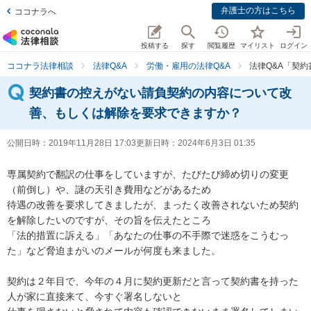
弁護士の方はこちら
ココナラへ
投稿する
探す
閲覧履歴
マイリスト
ログイン
ココナラ法律相談
法律Q&A
労働・雇用の法律Q&A
法律Q&A「契
契約書の控えがない請負契約の内容について改
善、もしくは解除を要求できますか？
公開日時：
2019年11月28日 17:03
更新日時：
2024年6月3日 01:35
専属契約で翻訳の仕事をしていますが、たびたび締め切りの変更
（前倒し）や、謎の天引き費用などがあるため

待遇の改善を要求してきましたが、まったく改善されないため契約
を解除したいのですが、その旨を伝えたところ

「法的措置に訴える」「あなたの仕事の不手際で迷惑をこうむっ
た」など脅迫まがいのメールが何度も来ました。

契約は２年目で、今年の４月に契約更新だと言って契約書を持った
人が家に直接来て、今すぐ署名しないと
