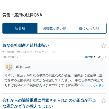
労働・雇用の法律Q&A
新着順
回答数が多い順
役にたった順
急な会社倒産と給料未払い
#不当解雇
#給与未払い
#アルバイト・パート
2026年8月7日
役にたった
1
匿名A
弁護士
まずは「閉店」が単なる事業の廃止なのか破産（裁判所に破産申し立
てをする公的手続）なのかを確認してください。 単なる事業の廃止で
あれば賃金の支払義務はありますのでまずは労基署に相談してくださ
い。破産申立てであれば破産手続きの中で破産管財人から（全額は難
しいかもしれませんが）賃金などの労働債権は他の債務より優先して
支払われます。ただし支払までにかなり時間がかかるでしょう。 さら
会社からの諭旨退職に同意させられたのが正当か不当
に、「独立行政法人労働者健康安全機構 」という公的機関が未払賃金
な処分かどうか教えてほしい