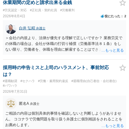
害との対応関係や合理性が重要です。 ・違約金に上限がなくても、常
休業期間の定めと請求出来る金銭
に有効になるわけではありません。契約が労働契約に近い実態なら労
#労災認定・対応
#正社員・契約社員
#労働審判
基法16条で無効となる余地があり、そうでなくても、金額が事務所の
2026年8月4日
役にたった
2
損害と比べて過大なら無効や減額が争点になります。 ・契約前の修正
交渉は一般的です。 交渉の方向としては、上限額を設ける、実損害ベ
白井 弘昭
弁護士
ースにする、算定根拠を明確化する、違約金ではなく「合理的な実
費・未回収費用のみ」に限定する、などが典型です。 ・弁護士に契約
＞会社の内規より、法律が優先する理解で正しいですか？ 業務労災で
前に契約書の内容をレビューしてもらう価値は十分にあると思われま
の休職の場合は、会社が休職の打切り補償（労働基準法８１条）をし
す。 争点は、契約類型が雇用か業務委託か、実態として労働者性があ
ない限り、労働者を、休職を理由に解雇することはできません（労働
るか、解除事由が双方にどう定められているか、違約金の算定根拠が
基準法19条）。 会社の就業規則にて定められている休職期間及び休職
合理的か、という複数論点に分かれます。契約前なら、交渉のパワー
期間満了による退職は、業務労災への適用はありませんので、ご安心
バランスの問題もありますが、修正余地があるうえ、後から争うより
ください。 仮に会社が打切り補償をせずに解雇した場合は、不当解雇
採用時の申告ミスと上司のハラスメント、事前対応
コストを抑えやすいので、資料等を持参の上弁護士に確認されること
に当たります。 ＞労災の休業補償と、所得補償保険の保険金とは別
は？
をお勧めします。 ・事務所側の解除でも、解除理由によってはタレン
に、受け取れる金銭はありますでしょうか？ 業務労災の場合は、会社
#退職勧奨
#セクハラ
#労働・雇用契約違反
#退職理由(自己都合・会社都合)
ト側に損害賠償が発生する建付けになっていることはあります。ただ
の安全配慮義務違反が認められると解されますので、会社の損害賠償
#パワハラ
し、事務所側が一方的に解除したのにタレントへ違約金を課す設計
責任（治療費、通院慰謝料、入院費、入院慰謝料、後遺障害慰謝料、
2026年7月31日
は、合理性や対価性を欠くとして争いやすいです。逆に、タレント側
逸失利益等）が認められる可能性が高いと思われます。 また、業務労
の重大な契約違反がある場合は、実損害の範囲で請求される可能性は
災での第三者行為傷害（同僚の不注意等による事故）の場合は、当該
匿名A
弁護士
あります。
第三者の賠償責任も考えられます。 労災で支払われた分は、損害額か
ら控除（損益相殺）されますが、それを超えた部分は、会社もしく
ご相談の内容は個別具体的事情を確認しないと判断しようがありませ
は、第三者から支払ってもらうことになります。 会社等との交渉が必
ん。 ココナラで労働問題を取り扱う弁護士に個別相談をされることを
要になると思います（良い会社でしたら、自ら話してくると思います
お薦めします。