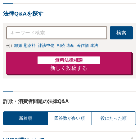
法律Q&Aを探す
検索
例）
離婚 慰謝料
誹謗中傷
相続 遺産
著作物 違法
無料法律相談
新しく投稿する
詐欺・消費者問題の法律Q&A
新着順
回答数が多い順
役にたった順