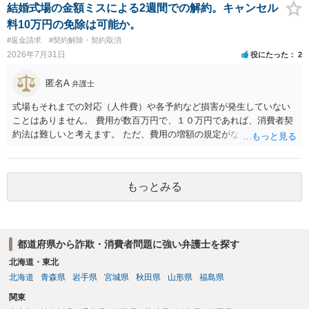
結婚式場の金額ミスによる2週間での解約。キャンセル
料10万円の免除は可能か。
#返金請求
#契約解除・契約取消
2026年7月31日
役にたった
2
匿名A
弁護士
式場もそれまでの対応（人件費）や各予約など損害が発生していない
ことはありません。 費用が数百万円で、１０万円であれば、消費者契
約法は難しいと考えます。 ただ、費用の増額の規定がなかったのに増
額するのは契約違反ですので、増額に応じずに契約を維持すればよい
ということになり、解約するのは理由がないことになります。
もっとみる
都道府県から詐欺・消費者問題に強い弁護士を探す
北海道・東北
北海道
青森県
岩手県
宮城県
秋田県
山形県
福島県
関東