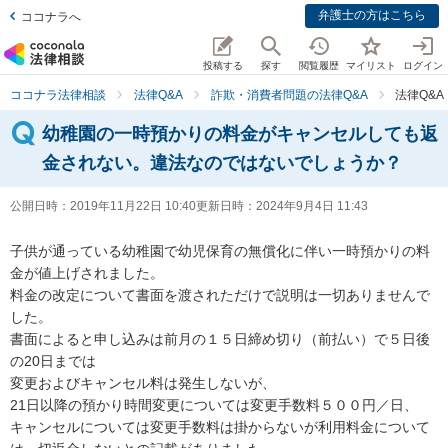
弁護士の方はこちら
ココナラへ
投稿する
探す
閲覧履歴
マイリスト
ログイン
ココナラ法律相談
法律Q&A
詐欺・消費者問題の法律Q&A
法律Q&
幼稚園の一時預かりの料金がキャンセルしても返
金されない。違法なのではないでしょうか？
公開日時：
2019年11月22日 10:40
更新日時：
2024年9月4日 11:43
子供が通っている幼稚園で幼児保育の無償化に伴い一時預かりの料
金が値上げされました。

料金の改定について書面を渡されただけで説明は一切ありませんで
した。

書面によると申し込みは前月の１５日締め切り（前払い）で５日後
の20日までは

変更およびキャンセル料は発生しないが、

21日以降の預かり時間変更については変更手数料５００円／日、

キャンセルについては変更手数料は掛からないが利用料金について