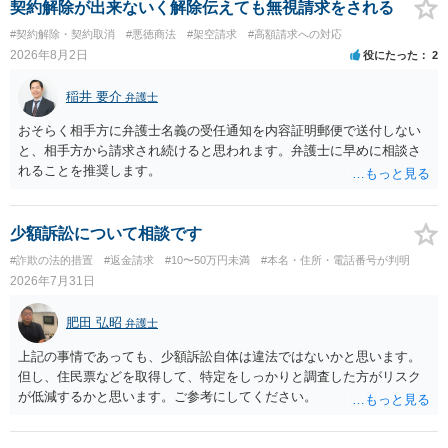
契約解除が出来ないく解除伝えても無視請求をされる
#契約解除・契約取消
#悪徳商法
#架空請求
#高額請求への対応
2026年8月2日
役にたった
2
稲井 要介
弁護士
おそらく相手方に弁護士名義の受任通知を内容証明郵便で送付しない
と、相手方から請求され続けると思われます。弁護士に早めに相談さ
れることを推奨します。
少額訴訟について相談です
#詐欺の法的措置
#返金請求
#10〜50万円未満
#本名・住所・電話番号が判明
2026年7月31日
肥田 弘昭
弁護士
上記の事情であっても、少額訴訟自体は違法ではないかと思います。
但し、住民票などを取得して、特定をしっかりと調査した方がリスク
が低減するかと思います。ご参考にしてください。