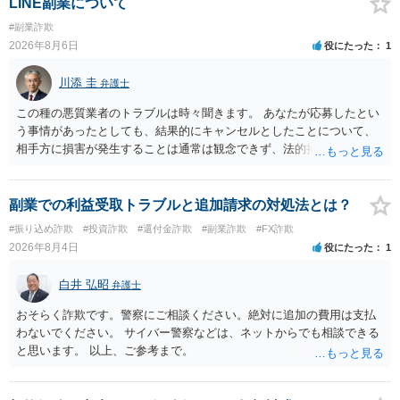
LINE副業について
#副業詐欺
2026年8月6日
役にたった
1
川添 圭
弁護士
この種の悪質業者のトラブルは時々聞きます。 あなたが応募したとい
う事情があったとしても、結果的にキャンセルとしたことについて、
相手方に損害が発生することは通常は観念できず、法的措置を採って
も認められません。この種の言説は半ば脅しのようなものです。 ま
ず、最寄りの消費生活センターへ相談し、連絡を無視してよいかどう
かのアドバイスを受けられることをお勧めします。しつこいようであ
副業での利益受取トラブルと追加請求の対処法とは？
れば、弁護士へ依頼して警告してもらうことも必要になるかもしれま
#振り込め詐欺
#投資詐欺
#還付金詐欺
#副業詐欺
#FX詐欺
せん。
2026年8月4日
役にたった
1
白井 弘昭
弁護士
おそらく詐欺です。警察にご相談ください。絶対に追加の費用は支払
わないでください。 サイバー警察などは、ネットからでも相談できる
と思います。 以上、ご参考まで。