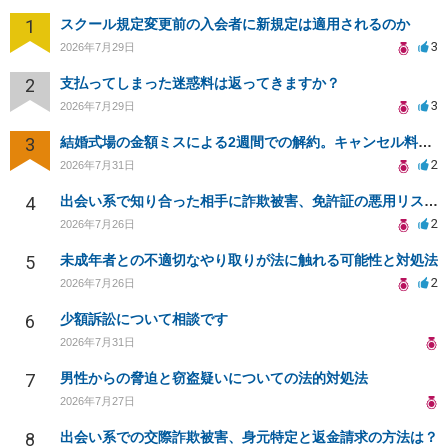
1
スクール規定変更前の入会者に新規定は適用されるのか
3
2026年7月29日
2
支払ってしまった迷惑料は返ってきますか？
3
2026年7月29日
3
結婚式場の金額ミスによる2週間での解約。キャンセル料10万円の免除は可能か。
2
2026年7月31日
4
出会い系で知り合った相手に詐欺被害、免許証の悪用リスクと対策。
2
2026年7月26日
5
未成年者との不適切なやり取りが法に触れる可能性と対処法
2
2026年7月26日
6
少額訴訟について相談です
2026年7月31日
7
男性からの脅迫と窃盗疑いについての法的対処法
2026年7月27日
8
出会い系での交際詐欺被害、身元特定と返金請求の方法は？