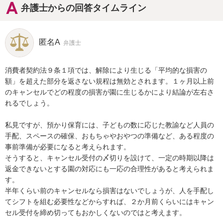
弁護士からの回答タイムライン
匿名A
弁護士
消費者契約法９条１項では、解除により生じる「平均的な損害の
額」を超えた部分を返さない規程は無効とされます。１ヶ月以上前
のキャンセルでどの程度の損害が園に生じるかにより結論が左右さ
れるでしょう。

私見ですが、預かり保育には、子どもの数に応じた教諭など人員の
手配、スペースの確保、おもちゃやおやつの準備など、ある程度の
事前準備が必要になると考えられます。

そうすると、キャンセル受付の〆切りを設けて、一定の時期以降は
返金できないとする園の対応にも一応の合理性があると考えられま
す。

半年くらい前のキャンセルなら損害はないでしょうが、人を手配し
てシフトを組む必要性などからすれば、２か月前くらいにはキャン
セル受付を締め切ってもおかしくないのではと考えます。
