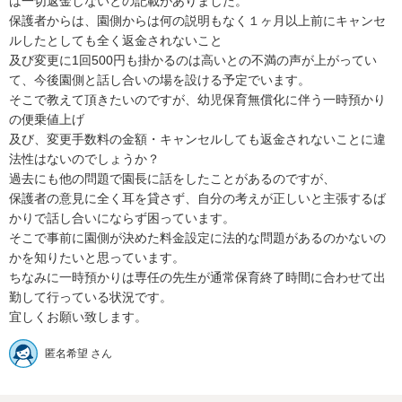
は一切返金しないとの記載がありました。

保護者からは、園側からは何の説明もなく１ヶ月以上前にキャンセ
ルしたとしても全く返金されないこと

及び変更に1回500円も掛かるのは高いとの不満の声が上がってい
て、今後園側と話し合いの場を設ける予定でいます。

そこで教えて頂きたいのですが、幼児保育無償化に伴う一時預かり
の便乗値上げ

及び、変更手数料の金額・キャンセルしても返金されないことに違
法性はないのでしょうか？

過去にも他の問題で園長に話をしたことがあるのですが、

保護者の意見に全く耳を貸さず、自分の考えが正しいと主張するば
かりで話し合いにならず困っています。

そこで事前に園側が決めた料金設定に法的な問題があるのかないの
かを知りたいと思っています。

ちなみに一時預かりは専任の先生が通常保育終了時間に合わせて出
勤して行っている状況です。

宜しくお願い致します。
匿名希望 さん