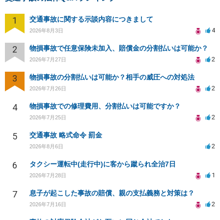
1
交通事故に関する示談内容につきまして
4
2026年8月3日
2
物損事故で任意保険未加入、賠償金の分割払いは可能か？
2
2026年7月27日
3
物損事故の分割払いは可能か？相手の威圧への対処法
2
2026年7月26日
4
物損事故での修理費用、分割払いは可能ですか？
2
2026年7月25日
5
交通事故 略式命令 罰金
2
2026年8月6日
6
タクシー運転中(走行中)に客から蹴られ全治7日
1
2026年7月28日
7
息子が起こした事故の賠償、親の支払義務と対策は？
2
2026年7月16日