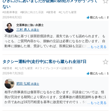
ひきにげにあいましたが証拠の防犯カメラがうつって
で、以下の資料・情報を準備した上で、弁護士に個別に相談すること
ない
をお勧めいたします。 ・相手方保険会社から届いている示談金額の提
#自動車事故
#解決に向けた示談
#被害者
#むち打ち被害
示書類 ・叔母様の診断名、けがの内容 ・治療開始日及び治療終了日
2026年8月3日
役にたった
2
・入院の有無、通院回数 ・現在も症状が残っているか ・叔母様ご本人
やご家族等が加入している保険に、今回の事故で利用できる弁護士費
交通事故に強い弁護士
用特約が付帯しているか なお、被害者は叔母様ご本人となりますの
三村 勇人
弁護士
で、弁護士が受任する場合には、叔母様ご本人の依頼意思等を確認す
不法行為に基づく損害賠償請求は、過失であっても認められます。 も
る必要があります。日本語での十分な意思疎通が難しいとのことです
っとも、ご質問内容から、接触の立証は必要になるかと思います。 自
ので、そのあたりのご事情も踏まえて、依頼意思の確認方法等を検討
動車に接触した後、受診していれば、医療記録も立証に使えるかと思
する必要があると思われます。
います。 いずれにせよ、多角的に検討する必要がありますので、弁護
士にご相談ください。
タクシー運転中(走行中)に客から蹴られ全治7日
#被害者
#むち打ち被害
#ドライブレコーダー証拠活用
2026年7月28日
役にたった
1
肥田 弘昭
弁護士
相手の刑事責任は傷害罪になるかと思います。示談金については、怪
我が完治する期間により変わります。交通事故の通院慰謝料を参考に1
か月であれば19万円程度を基準に故意犯ですので１．５倍か2倍程度す
る金額が相場かと思います。完治の期間が延びればその分慰謝料額も