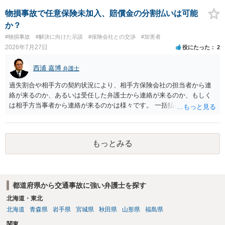
上がるかと思います。ご参考にしてください。
物損事故で任意保険未加入、賠償金の分割払いは可能
か？
#物損事故
#解決に向けた示談
#保険会社との交渉
#加害者
2026年7月27日
役にたった
2
西浦 嘉博
弁護士
過失割合や相手方の契約状況により、相手方保険会社の担当者から連
絡が来るのか、あるいは受任した弁護士から連絡が来るのか、もしく
は相手方当事者から連絡が来るのかは様々です。 一括払いや分割払い
は、和解交渉の際の条件となります。 相手方が相談者さんの損害賠償
金の支払いにつき、分割払いに合意すれば、和解は可能です。 他方で
合意しなければ和解できないことになります。 今後の見通しを知る為
もっとみる
に、交渉の方向性につき、最寄りの法律事務所で相談だけでもされる
ことも検討ください。
都道府県から交通事故に強い弁護士を探す
北海道・東北
北海道
青森県
岩手県
宮城県
秋田県
山形県
福島県
関東