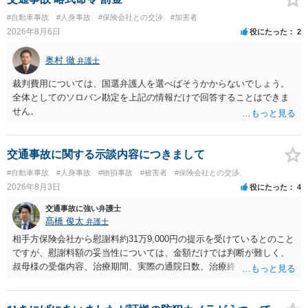
#自動車事故
#人身事故
#保険会社との交渉
#加害者
2026年8月6日
役にたった
2
奥村 徹
弁護士
裁判費用については、国選弁護人を選べばそうかからないでしょう。
全体としてのソロバン勘定を上記の情報だけで回答することはできま
せん。
交通事故に関する示談内容につきまして
#自動車事故
#人身事故
#物損事故
#被害者
#保険会社との交渉
2026年8月3日
役にたった
4
交通事故に強い弁護士
髙橋 俊太
弁護士
相手方保険会社から慰謝料約31万9,000円の提示を受けているとのこと
ですが、慰謝料額の妥当性については、金額だけでは判断が難しく、
叔母様の受傷内容、治療期間、実際の通院日数、治療終了の経緯、後
遺症の有無、相手方保険会社から提示されている示談内容の内訳等を
確認する必要があります。保険会社から提示される慰謝料額について
は、弁護士が介入することにより増額を検討できる場合がありますの