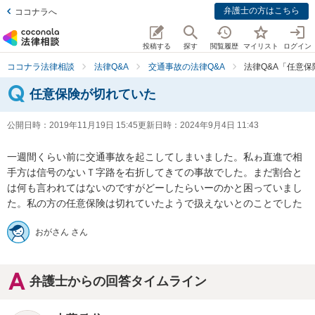
弁護士の方はこちら
ココナラへ
投稿する
探す
閲覧履歴
マイリスト
ログイン
ココナラ法律相談
法律Q&A
交通事故の法律Q&A
法律Q&A「任意
任意保険が切れていた
公開日時：
2019年11月19日 15:45
更新日時：
2024年9月4日 11:43
一週間くらい前に交通事故を起こしてしまいました。私ゎ直進で相
手方は信号のないＴ字路を右折してきての事故でした。まだ割合と
は何も言われてはないのですがどーしたらいーのかと困っていまし
た。私の方の任意保険は切れていたようで扱えないとのことでした
おがさん さん
弁護士からの回答タイムライン