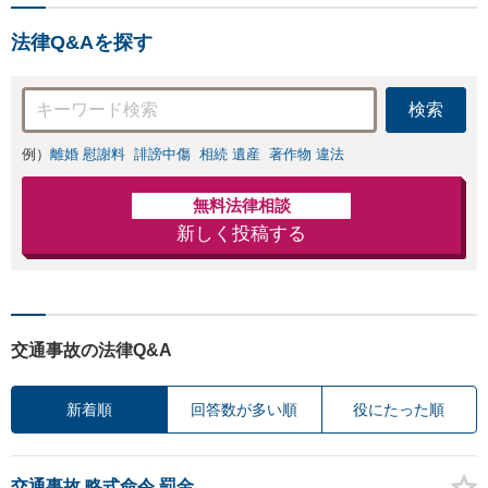
法律Q&Aを探す
検索
例）
離婚 慰謝料
誹謗中傷
相続 遺産
著作物 違法
無料法律相談
新しく投稿する
交通事故の法律Q&A
新着順
回答数が多い順
役にたった順
交通事故 略式命令 罰金