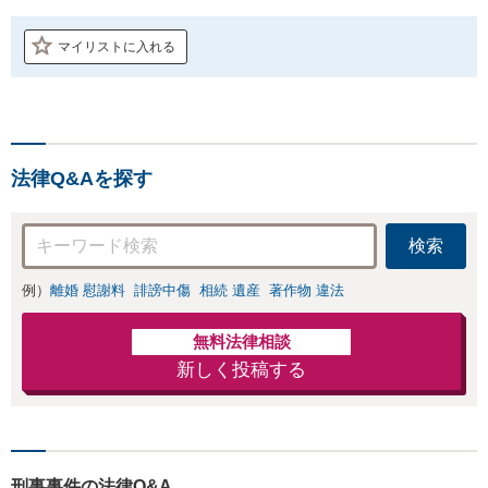
マイリストに入れる
法律Q&Aを探す
検索
例）
離婚 慰謝料
誹謗中傷
相続 遺産
著作物 違法
無料法律相談
新しく投稿する
刑事事件の法律Q&A