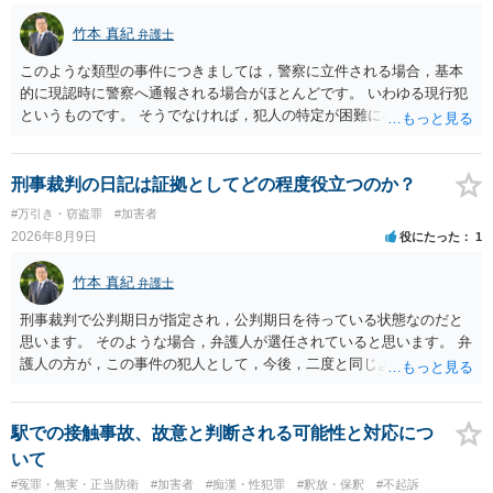
竹本 真紀
弁護士
このような類型の事件につきましては，警察に立件される場合，基本
的に現認時に警察へ通報される場合がほとんどです。 いわゆる現行犯
というものです。 そうでなければ，犯人の特定が困難になってしまい
ます。 触ったかもしれないという方について，行為の判断がされる
（事件性）とともに，誰の行為かの判断がされる（犯人性）が必要な
のですが，現認時に警察が臨場できる場合以外は，基本的に犯人性を
刑事裁判の日記は証拠としてどの程度役立つのか？
特定することができません。もちろん，常習性が顕著で，既に前科を
#万引き・窃盗罪
#加害者
有していて警察に把握されていれば別ですが，そのような方は，この
2026年8月9日
役にたった
1
ような場所に質問を掲げてくることはありません。心配・不安になる
ことはよくわかるのですが，心配・不安を感じている方は，警察に把
竹本 真紀
弁護士
握されていることがありませんので，犯人性が特定されることはあり
ません。したがって，自分が犯人であるとされることはないのです。
刑事裁判で公判期日が指定され，公判期日を待っている状態なのだと
ですから，相談者の場合は，大丈夫です。安心してください。それで
思います。 そのような場合，弁護人が選任されていると思います。 弁
は，①～③に答えます。 ①について 腕の動き，女性への向かい方をみ
護人の方が，この事件の犯人として，今後，二度と同じような犯罪を
れば，酔っていて偶然の出来事か，意図的に偶然を装うように触った
することがないようにするために，どのようなことを日記に書くとよ
のかは，わかります。触る瞬間ではなくて，触るまでの状況の方が重
いかアドバイスしてくれると思います。そして，書いた内容は，被告
要です。酔っていてふらついていたのであれば，そのときだけふらつ
人質問などで活用されることになると思います。 裁判のためだけに記
駅での接触事故、故意と判断される可能性と対応につ
いているわけではありません。腕の振り方も，そのときだけ偶然大き
録するわけではないかもしれませんが，「裁判において証拠として利
いて
くなるわけではありません。ですから，本件では，意図的だと疑われ
用できる可能性があれば」と考えているのであれば，本件について証
#冤罪・無実・正当防衛
#加害者
#痴漢・性犯罪
#釈放・保釈
#不起訴
ることはないと思います。その雰囲気は，当たってしまった女性にも