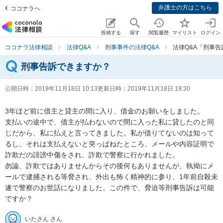
弁護士の方はこちら
ココナラへ
投稿する
探す
閲覧履歴
マイリスト
ログイン
ココナラ法律相談
法律Q&A
刑事事件の法律Q&A
法律Q&A「刑事
刑事告訴できますか？
公開日時：
2019年11月18日 10:13
更新日時：
2019年11月18日 19:30
3年ほど前に借主と貸主の間に入り、借金のお願いをしました。

支払いの途中で、借主が払わないので間に入った私に貸したのと同
じだから、私に払えと言ってきました。私が借りてないのは知って
るし、それは支払えないと突っぱねたところ、メールや内容証明で
詐欺だの誹謗中傷をされ、詐欺で警察に行かれました。

勿論、詐欺ではありませんからその後何もありませんが、執拗にメ
ールで逮捕される等脅され、外出も怖く精神的に参り、1年前自殺未
遂で警察のお世話になりました。この件で、脅迫等刑事告訴は可能
いたさん さん