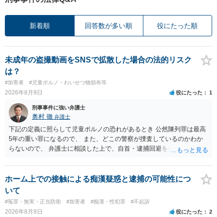
新着順
回答数が多い順
役にたった順
未成年の盗撮動画をSNSで拡散した場合の法的リスク
は？
#加害者
#児童ポルノ・わいせつ物頒布等
2026年8月9日
役にたった
1
刑事事件に強い弁護士
奥村 徹
弁護士
下記の定義に照らして児童ポルノの恐れがあるとき 公然陳列罪は最高
5年の重い罪になるので、 また、どこの警察が捜査しているのかわか
らないので、 弁護士に相談した上で、自首・逮捕回避を検討して下さ
い 三 衣服の全部又は一部を着けない児童の姿態であって、殊更に児
童の性的な部位（性器等若しくはその周辺部、臀でん部又は胸部をい
う。）が露出され又は強調されているものであり、かつ、性欲を興奮
ホーム上での接触による痴漢疑惑と逮捕の可能性につ
させ又は刺激するもの
いて
#冤罪・無実・正当防衛
#加害者
#痴漢・性犯罪
#不起訴
2026年8月9日
役にたった
2