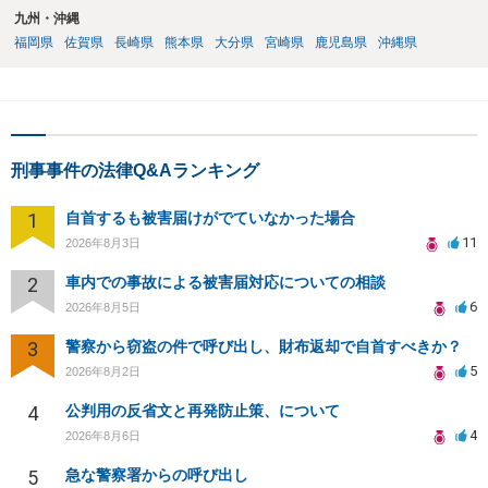
九州・沖縄
福岡県
佐賀県
長崎県
熊本県
大分県
宮崎県
鹿児島県
沖縄県
刑事事件の法律Q&Aランキング
1
自首するも被害届けがでていなかった場合
11
2026年8月3日
2
車内での事故による被害届対応についての相談
6
2026年8月5日
3
警察から窃盗の件で呼び出し、財布返却で自首すべきか？
5
2026年8月2日
4
公判用の反省文と再発防止策、について
4
2026年8月6日
5
急な警察署からの呼び出し