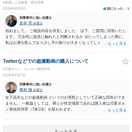
拠も見て内容を把握している，弁護人の方と相談して書く内容を打ち
#逮捕による解雇・退学回避
伝わっていたのでしょう。ですから大丈夫です。なお，故意は，主観
合わせて進めるのが，裁判の観点では一番効果的だと思います。 適応
2026年8月8日
役にたった
1
面の話なので，防犯カメラの映像で決められることはありません。本
障害で窃盗罪ということであれば，責任能力に影響する話ではなく情
人の話（故意を否認する話）が実際の状況と矛盾しないかだけの話で
刑事事件に強い弁護士
状に関しての話になると思いますので，弁護人の方と相談してみまし
す。 ②について 犯人性が特定できませんから，逮捕や呼出の可能性は
若井 亮
弁護士
ょう。
ないと思います。 ③について ②がないので，③はそもそもないことが
初めまして。 ご相談内容を拝見しました。 以下、ご質問に回答いたし
前提なので，期間も考えなくて大丈夫です。 というわけで，本件は大
ます。 ①女性に故意に触れたと判断されるか 当たってしまった際に、
丈夫ですから，今後，同じような不安に襲われることがないように気
私はお酒を飲んでおり少し手の振りが大きくなってしまっていたこと
をつけてくださいね。それが一番大事です。
も事実です。それが仮に、私が気がついていない防犯カメラに写って
いた場合、故意だと判定されやすいのでしょうか？ お伺いする限り、
故意があると判断されることは無いかと思います。 ②逮捕、呼び出し
Twitterなどでの盗撮動画の購入について
の可能性 この行為により、痴漢やその他の犯罪を犯したとして、逮
#児童ポルノ・わいせつ物頒布等
捕、呼び出しされる可能性はどれほどでしょうか？ 誤って当たってし
2026年8月7日
まっただけであり、さらにその場で女性等のアクションが無かったこ
とからすると、この後に呼び出される可能性は極めて低いと思いま
刑事事件に強い弁護士
す。 ③逮捕呼び出しまでの期間 大体どれほどの期間逮捕呼び出しの可
奥村 徹
弁護士
能性があると考えれば良いのでしょうか？ 逮捕や呼び出しの可能性は
女子高生などの盗撮動画 というのが漠然としていて正確な回答ができ
極めて低いと思います。 連絡が来ることはないでしょう。
ません。 一般論としては、裸とか性交場面であれば購入者は児童ポル
ノ単純所持罪（7条1項）を疑われます。
もっとみる