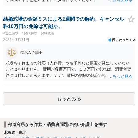
結婚式場の金額ミスによる2週間での解約。キャンセル
料10万円の免除は可能か。
#返金請求
#契約解除・契約取消
2026年7月31日
役にたった
2
匿名A
弁護士
式場もそれまでの対応（人件費）や各予約など損害が発生していない
ことはありません。 費用が数百万円で、１０万円であれば、消費者契
約法は難しいと考えます。 ただ、費用の増額の規定がなかったのに増
額するのは契約違反ですので、増額に応じずに契約を維持すればよい
ということになり、解約するのは理由がないことになります。
もっとみる
都道府県から詐欺・消費者問題に強い弁護士を探す
北海道・東北