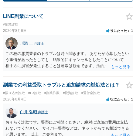
LINE副業について
#副業詐欺
2026年8月6日
役にたった
1
川添 圭
弁護士
この種の悪質業者のトラブルは時々聞きます。 あなたが応募したとい
う事情があったとしても、結果的にキャンセルとしたことについて、
相手方に損害が発生することは通常は観念できず、法的措置を採って
も認められません。この種の言説は半ば脅しのようなものです。 ま
ず、最寄りの消費生活センターへ相談し、連絡を無視してよいかどう
かのアドバイスを受けられることをお勧めします。しつこいようであ
副業での利益受取トラブルと追加請求の対処法とは？
れば、弁護士へ依頼して警告してもらうことも必要になるかもしれま
#振り込め詐欺
#FX詐欺
#副業詐欺
#投資詐欺
#還付金詐欺
せん。
2026年8月4日
役にたった
1
白井 弘昭
弁護士
おそらく詐欺です。警察にご相談ください。絶対に追加の費用は支払
わないでください。 サイバー警察などは、ネットからでも相談できる
と思います。 以上、ご参考まで。