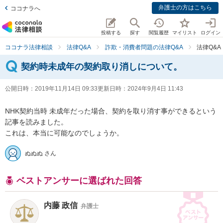
弁護士の方はこちら
ココナラへ
投稿する
探す
閲覧履歴
マイリスト
ログイン
ココナラ法律相談
法律Q&A
詐欺・消費者問題の法律Q&A
法律Q&
契約時未成年の契約取り消しについて。
公開日時：
2019年11月14日 09:33
更新日時：
2024年9月4日 11:43
NHK契約当時 未成年だった場合、契約を取り消す事ができるという
記事を読みました。

これは、本当に可能なのでしょうか。
ぬぬぬ さん
ベストアンサーに選ばれた回答
内藤 政信
弁護士