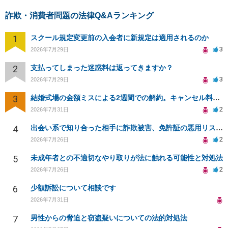
詐欺・消費者問題の法律Q&Aランキング
1
スクール規定変更前の入会者に新規定は適用されるのか
3
2026年7月29日
2
支払ってしまった迷惑料は返ってきますか？
3
2026年7月29日
3
結婚式場の金額ミスによる2週間での解約。キャンセル料10万円の免除は可能か。
2
2026年7月31日
4
出会い系で知り合った相手に詐欺被害、免許証の悪用リスクと対策。
2
2026年7月26日
5
未成年者との不適切なやり取りが法に触れる可能性と対処法
2
2026年7月26日
6
少額訴訟について相談です
2026年7月31日
7
男性からの脅迫と窃盗疑いについての法的対処法