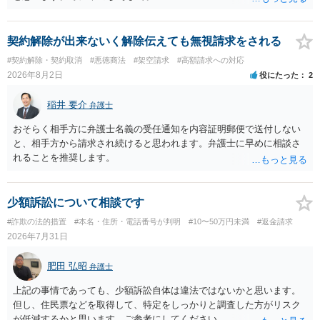
契約解除が出来ないく解除伝えても無視請求をされる
#契約解除・契約取消
#悪徳商法
#架空請求
#高額請求への対応
2026年8月2日
役にたった
2
稲井 要介
弁護士
おそらく相手方に弁護士名義の受任通知を内容証明郵便で送付しない
と、相手方から請求され続けると思われます。弁護士に早めに相談さ
れることを推奨します。
少額訴訟について相談です
#詐欺の法的措置
#本名・住所・電話番号が判明
#10〜50万円未満
#返金請求
2026年7月31日
肥田 弘昭
弁護士
上記の事情であっても、少額訴訟自体は違法ではないかと思います。
但し、住民票などを取得して、特定をしっかりと調査した方がリスク
が低減するかと思います。ご参考にしてください。