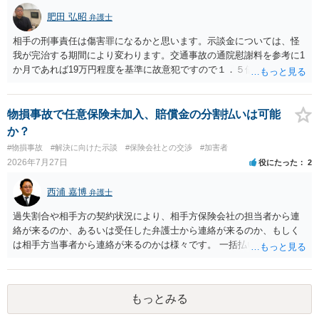
肥田 弘昭
弁護士
相手の刑事責任は傷害罪になるかと思います。示談金については、怪
我が完治する期間により変わります。交通事故の通院慰謝料を参考に1
か月であれば19万円程度を基準に故意犯ですので１．５倍か2倍程度す
る金額が相場かと思います。完治の期間が延びればその分慰謝料額も
上がるかと思います。ご参考にしてください。
物損事故で任意保険未加入、賠償金の分割払いは可能
か？
#物損事故
#解決に向けた示談
#保険会社との交渉
#加害者
2026年7月27日
役にたった
2
西浦 嘉博
弁護士
過失割合や相手方の契約状況により、相手方保険会社の担当者から連
絡が来るのか、あるいは受任した弁護士から連絡が来るのか、もしく
は相手方当事者から連絡が来るのかは様々です。 一括払いや分割払い
は、和解交渉の際の条件となります。 相手方が相談者さんの損害賠償
金の支払いにつき、分割払いに合意すれば、和解は可能です。 他方で
合意しなければ和解できないことになります。 今後の見通しを知る為
もっとみる
に、交渉の方向性につき、最寄りの法律事務所で相談だけでもされる
ことも検討ください。