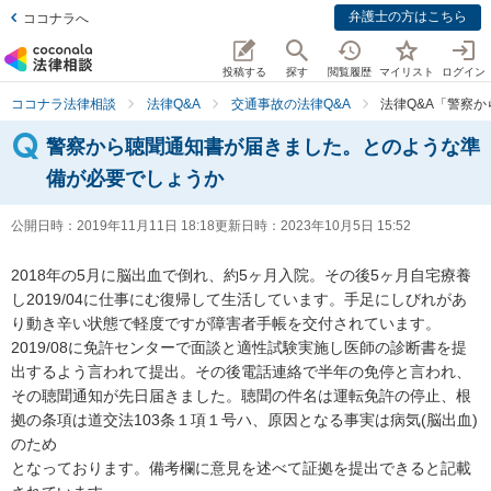
弁護士の方はこちら
ココナラへ
投稿する
探す
閲覧履歴
マイリスト
ログイン
ココナラ法律相談
法律Q&A
交通事故の法律Q&A
法律Q&A「警察
警察から聴聞通知書が届きました。とのような準
備が必要でしょうか
公開日時：
2019年11月11日 18:18
更新日時：
2023年10月5日 15:52
2018年の5月に脳出血で倒れ、約5ヶ月入院。その後5ヶ月自宅療養
し2019/04に仕事にむ復帰して生活しています。手足にしびれがあ
り動き辛い状態で軽度ですが障害者手帳を交付されています。

2019/08に免許センターで面談と適性試験実施し医師の診断書を提
出するよう言われて提出。その後電話連絡で半年の免停と言われ、
その聴聞通知が先日届きました。聴聞の件名は運転免許の停止、根
拠の条項は道交法103条１項１号ハ、原因となる事実は病気(脳出血)
のため

となっております。備考欄に意見を述べて証拠を提出できると記載