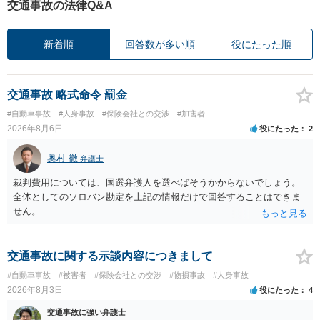
交通事故の法律Q&A
新着順
回答数が多い順
役にたった順
交通事故 略式命令 罰金
#自動車事故
#人身事故
#保険会社との交渉
#加害者
2026年8月6日
役にたった
2
奥村 徹
弁護士
裁判費用については、国選弁護人を選べばそうかからないでしょう。
全体としてのソロバン勘定を上記の情報だけで回答することはできま
せん。
交通事故に関する示談内容につきまして
#自動車事故
#被害者
#保険会社との交渉
#物損事故
#人身事故
2026年8月3日
役にたった
4
交通事故に強い弁護士