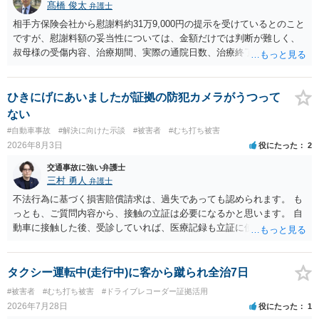
髙橋 俊太
弁護士
相手方保険会社から慰謝料約31万9,000円の提示を受けているとのこと
ですが、慰謝料額の妥当性については、金額だけでは判断が難しく、
叔母様の受傷内容、治療期間、実際の通院日数、治療終了の経緯、後
遺症の有無、相手方保険会社から提示されている示談内容の内訳等を
確認する必要があります。保険会社から提示される慰謝料額について
は、弁護士が介入することにより増額を検討できる場合がありますの
ひきにげにあいましたが証拠の防犯カメラがうつって
で、以下の資料・情報を準備した上で、弁護士に個別に相談すること
ない
をお勧めいたします。 ・相手方保険会社から届いている示談金額の提
#自動車事故
#解決に向けた示談
#被害者
#むち打ち被害
示書類 ・叔母様の診断名、けがの内容 ・治療開始日及び治療終了日
2026年8月3日
役にたった
2
・入院の有無、通院回数 ・現在も症状が残っているか ・叔母様ご本人
やご家族等が加入している保険に、今回の事故で利用できる弁護士費
交通事故に強い弁護士
用特約が付帯しているか なお、被害者は叔母様ご本人となりますの
三村 勇人
弁護士
で、弁護士が受任する場合には、叔母様ご本人の依頼意思等を確認す
不法行為に基づく損害賠償請求は、過失であっても認められます。 も
る必要があります。日本語での十分な意思疎通が難しいとのことです
っとも、ご質問内容から、接触の立証は必要になるかと思います。 自
ので、そのあたりのご事情も踏まえて、依頼意思の確認方法等を検討
動車に接触した後、受診していれば、医療記録も立証に使えるかと思
する必要があると思われます。
います。 いずれにせよ、多角的に検討する必要がありますので、弁護
士にご相談ください。
タクシー運転中(走行中)に客から蹴られ全治7日
#被害者
#むち打ち被害
#ドライブレコーダー証拠活用
2026年7月28日
役にたった
1