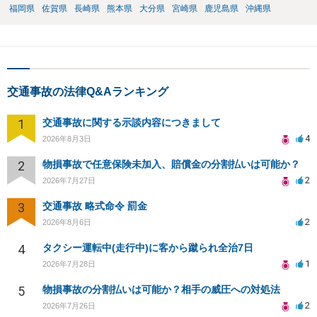
福岡県
佐賀県
長崎県
熊本県
大分県
宮崎県
鹿児島県
沖縄県
交通事故の法律Q&Aランキング
1
交通事故に関する示談内容につきまして
4
2026年8月3日
2
物損事故で任意保険未加入、賠償金の分割払いは可能か？
2
2026年7月27日
3
交通事故 略式命令 罰金
2
2026年8月6日
4
タクシー運転中(走行中)に客から蹴られ全治7日
1
2026年7月28日
5
物損事故の分割払いは可能か？相手の威圧への対処法
2
2026年7月26日