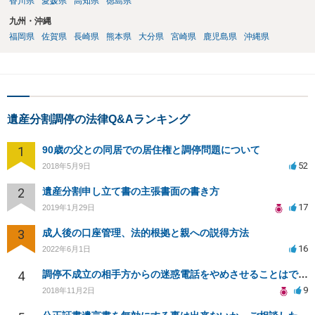
香川県
愛媛県
高知県
徳島県
九州・沖縄
福岡県
佐賀県
長崎県
熊本県
大分県
宮崎県
鹿児島県
沖縄県
遺産分割調停の法律Q&Aランキング
1
90歳の父との同居での居住権と調停問題について
52
2018年5月9日
2
遺産分割申し立て書の主張書面の書き方
17
2019年1月29日
3
成人後の口座管理、法的根拠と親への説得方法
16
2022年6月1日
4
調停不成立の相手方からの迷惑電話をやめさせることはできますか？
9
2018年11月2日