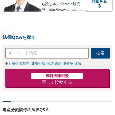
詳細を見
ら読む本」Kindleで販売
る
中 http://www.amazon.co.
jp/dp/B0FJCDXDNV
法律Q&Aを探す
検索
例）
離婚 慰謝料
誹謗中傷
相続 遺産
著作物 違法
無料法律相談
新しく投稿する
遺産分割調停の法律Q&A