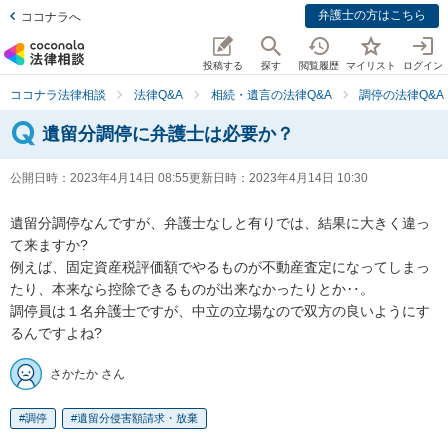
弁護士の方はこちら
ココナラへ
投稿する
探す
閲覧履歴
マイリスト
ログイン
ココナラ法律相談
法律Q&A
相続・遺言の法律Q&A
調停の法律Q&A
遺留分調停に弁護士は必要か？
公開日時：
2023年4月14日 08:55
更新日時：
2023年4月14日 10:30
遺留分調停なんですが、弁護士なしと有りでは、結果に大きく違っ
て来ますか?　

例えば、固定資産税評価額でやるものが不動産査定になってしまっ
たり、本来なら控除できるものが出来なかったりとか‥。

調停員は１名弁護士ですが、中立の立場なので双方の良いようにす
るんですよね?
さかたか さん
調停
遺留分侵害額請求・放棄