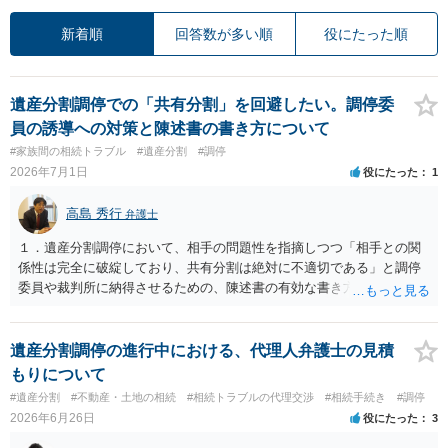
新着順
回答数が多い順
役にたった順
遺産分割調停での「共有分割」を回避したい。調停委
員の誘導への対策と陳述書の書き方について
#家族間の相続トラブル
#遺産分割
#調停
2026年7月1日
役にたった
1
高島 秀行
弁護士
１．遺産分割調停において、相手の問題性を指摘しつつ「相手との関
係性は完全に破綻しており、共有分割は絶対に不適切である」と調停
委員や裁判所に納得させるための、陳述書の有効な書き方やポイント
はありますでしょうか。 ２．もし調停が不成立となり「審判」に移行
した場合、調停委員が裁判官に対して「共有分割が有効な解決策であ
る」という意見を出すことは実務上よくあることでしょうか。また、
遺産分割調停の進行中における、代理人弁護士の見積
裁判官が審判で強制的に共有分割を命じる可能性はどの程度あるので
もりについて
しょうか。 ３．現在の状況において、調停委員の強引な誘導に流され
#遺産分割
#不動産・土地の相続
#相続トラブルの代理交渉
#相続手続き
#調停
ず、共有分割を確実に避けるために、今から取れるその他の法的な手
2026年6月26日
役にたった
3
段や主張の組み立て方があれば教えていただきたいです。 共有分割
を避ける方法は、共有ではだめだということだけを主張しても 避けら