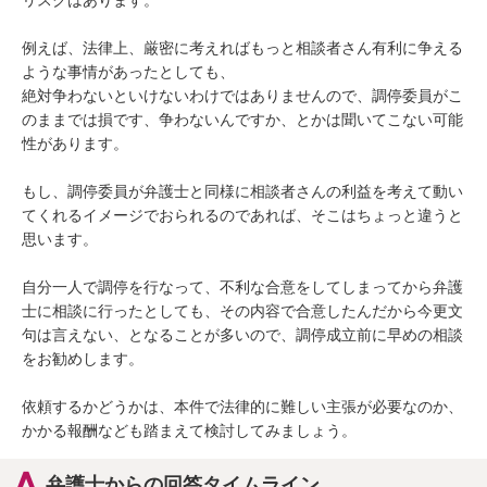
リスクはあります。

例えば、法律上、厳密に考えればもっと相談者さん有利に争える
ような事情があったとしても、

絶対争わないといけないわけではありませんので、調停委員がこ
のままでは損です、争わないんですか、とかは聞いてこない可能
性があります。

もし、調停委員が弁護士と同様に相談者さんの利益を考えて動い
てくれるイメージでおられるのであれば、そこはちょっと違うと
思います。

自分一人で調停を行なって、不利な合意をしてしまってから弁護
士に相談に行ったとしても、その内容で合意したんだから今更文
句は言えない、となることが多いので、調停成立前に早めの相談
をお勧めします。

依頼するかどうかは、本件で法律的に難しい主張が必要なのか、
かかる報酬なども踏まえて検討してみましょう。
弁護士からの回答タイムライン