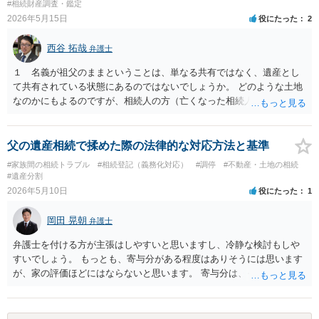
#相続財産調査・鑑定
2026年5月15日
役にたった
2
西谷 拓哉
弁護士
１ 名義が祖父のままということは、単なる共有ではなく、遺産とし
て共有されている状態にあるのではないでしょうか。 どのような土地
なのかにもよるのですが、相続人の方（亡くなった相続人がおられる
場合は、代襲相続人）の連絡先等判明しているようであれば 遺産分割
の申立てを行うことが考えられます。 たとえば、みなが要らない土地
建物ということであれば、遺産分割協議の中で、申立人のお父様が全
父の遺産相続で揉めた際の法律的な対応方法と基準
て権利を無償で取得して 今後は、お父様で必要な対応を行うと提案す
#家族間の相続トラブル
#相続登記（義務化対応）
#調停
#不動産・土地の相続
ることなどは一つ考えられるかなと思います。 なお、遺産としての共
#遺産分割
有と、通常の共有が混在している場合はまた少し話が変わってきます
2026年5月10日
役にたった
1
のでご留意ください。 ２ 法テラスの利用については各法律事務所に
直接お尋ねされるとよいと思います。一定の収入や預貯金がお父さま
岡田 晃朝
弁護士
にある場合は ご利用が難しい場合があります。
弁護士を付ける方が主張はしやすいと思いますし、冷静な検討もしや
すいでしょう。 もっとも、寄与分がある程度はありそうには思います
が、家の評価ほどにはならないと思います。 寄与分は、それを外部の
介護サービスにたのんだ場合にかかる費用程度分を請求できるもので
すから、そこまで大きな額になることはあまりありません。 まずはご
相談からでは無いでしょうか。