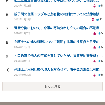
5
公正証書遺言書を無効にする事は出来ないか、ご相談したいです。
8
2024年7月18日
6
親子間の住居トラブルと所有物の権利についての法律相談
11
2022年1月29日
7
遺産分割において、介護の寄与分申し立ての場合の不動産査定について。
5
2026年1月7日
8
弁護士への成功報酬について質問する際の注意点と目安の確認方法
5
2024年10月2日
9
・口約束で他人の空家を貸していたが、賃貸契約書作成すると権利が強固になりますか？
5
2023年3月16日
10
弁護士が入院し復代理人も対応せず、着手金の返金は可能か？
8
2024年9月30日
もっと見る