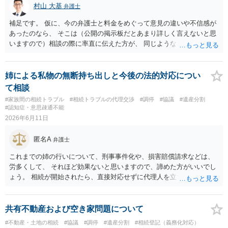
村山 大基
弁護士
れません。 本件遺産分割では、共有分割以外のあなたが希望する分割
方法が、 共有分割よりも適切で、その方法が可能であることを 主張立
補足です。 仮に、今の弁護士と料金をめぐって意見の違いや不信感が
証していく必要があります。 そのためには、その土地建物は、現在
あったのなら、 そこは（公開の掲示板だとあまり詳しく言えないと思
どのように使用されていて、今後どのようにしていくのか 不動産の
いますので）相談の際に率直に伝えた方が、 同じようなトラブルを避
評価額がいくらで、遺産全体の中でどのような位置を占めるか 相続
ける上で重要だと思います。
人は何人いて、どのような遺産分割方法を希望しているのか などの
詳しい事情が分からなければ あなたの希望する分割方法が適切で、そ
姉による私物の無断持ち出しと今後の法的対応につい
の方法を取ることが可能かどうか わかりません。 弁護士に面談で詳し
て相談
い事情を話して相談された方がよいと思います。
#家族間の相続トラブル
#相続トラブルの代理交渉
#調停
#協議
#遺産分割
#認知症・意思疎通不能
2026年6月11日
匿名A
弁護士
これまでの姉の行いについて、刑事事件化や、損害賠償請求などは、
労多くして、 それほど効果ないと思いますので、諦めた方がいいでし
ょう。 相続が開始されたら、直接対応せずに代理人を立てるなどし
て、手続を進めたらいいでしょう。
共有不動産および空き家問題について
#不動産・土地の相続
#協議
#調停
#遺産分割
#相続登記（義務化対応）