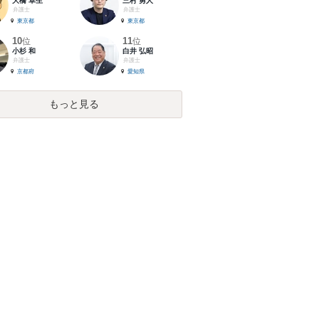
大橋 卓生
三村 勇人
弁護士
弁護士
東京都
東京都
10
11
位
位
小杉 和
白井 弘昭
弁護士
弁護士
京都府
愛知県
もっと見る