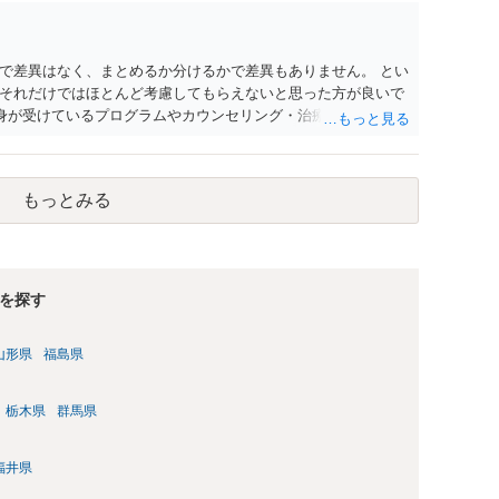
で差異はなく、まとめるか分けるかで差異もありません。 とい
それだけではほとんど考慮してもらえないと思った方が良いで
自身が受けているプログラムやカウンセリング・治療の内容 ・利
と連携した職業支援の内容や具体的な就労・監督状況） ・監督
と実現可能性があるものでなければあまり意味がありません。
人の反省の言葉だけで十分であり、実刑となるか微妙な事案で
もっとみる
とんど効果は望めないというのが実感です。
を探す
山形県
福島県
栃木県
群馬県
福井県