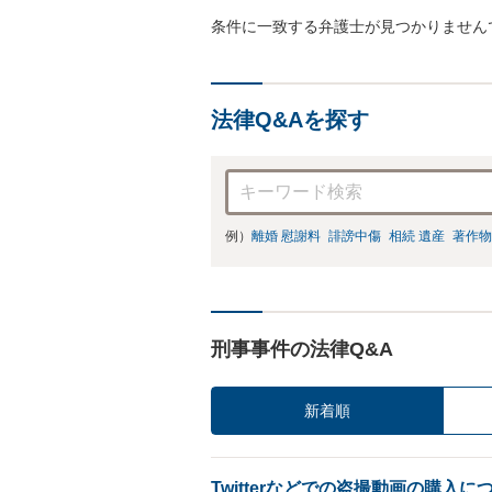
条件に一致する弁護士が見つかりません
法律Q&Aを探す
例）
離婚 慰謝料
誹謗中傷
相続 遺産
著作物
刑事事件の法律Q&A
新着順
Twitterなどでの盗撮動画の購入に