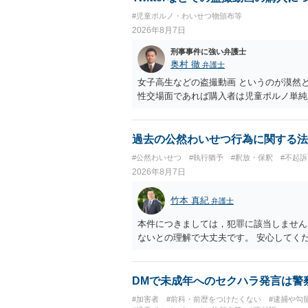
#児童ポルノ・わいせつ物頒布等
2026年8月7日
刑事事件に強い弁護士
奥村 徹
弁護士
女子高生などの盗撮動画 というのが漠然
性交場面であれば購入者は児童ポルノ単純
過去の公然わいせつ行為に関する法
#公然わいせつ
#執行猶予
#釈放・保釈
#不起訴
2026年8月7日
竹本 真紀
弁護士
本件につきましては，犯罪に該当しません
ないとの理解で大丈夫です。 安心してく
DMで未成年へのセクハラ発言は警
#加害者
#前科・前歴をつけたくない
#逮捕や勾