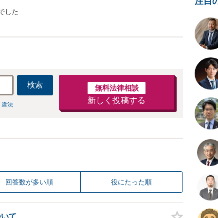
注目
でした
検索
無料法律相談
新しく投稿する
 違法
回答数が多い順
役にたった順
ついて