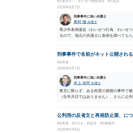
#児童ポルノ・わいせつ物頒布等
#不起訴
2026年8月7日
刑事事件に強い弁護士
奥村 徹
弁護士
青少年条例違反（わいせつ行為 わいせつ
るので、地元の弁護士に条例を調べてもら
刑事事件で名前がネット公開される
#加害者
2026年8月7日
刑事事件に強い弁護士
井上 祐司
弁護士
東京に限らず、ある程度の規模の事件で被
（生年月日ではありません）、さらに公判
公判用の反省文と再発防止策、につ
#加害者
#万引き・窃盗罪
#刑事裁判
2026年8月6日