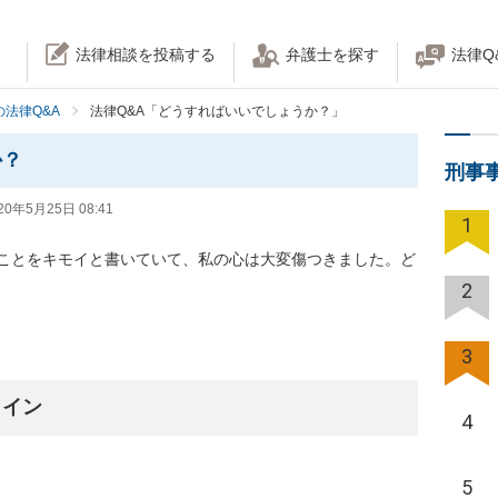
法律相談を投稿する
弁護士を探す
法律Q
法律Q&A
法律Q&A「どうすればいいでしょうか？」
か？
刑事
20年5月25日 08:41
1
ことをキモイと書いていて、私の心は大変傷つきました。ど
2
3
ライン
4
5