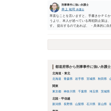
刑事事件に強い弁護士
井上 祐司
弁護士
率直なことを言いますと、手書きかＰＣか
うより、本人が述べている再犯防止策は、
す。 提出するのであれば、 ・具体的に
用している再犯防止策（例えば保護観察所
者の証言 など、証拠で担保された客観性
もともと執行猶予が狙える事案であれば本
は、本人が再発防止策をいくら述べてもほ
都道府県から刑事事件に強い弁護士
北海道・東北
北海道
青森県
岩手県
宮城県
秋田県
関東
東京都
神奈川県
千葉県
埼玉県
茨城県
北陸・甲信越
新潟県
長野県
山梨県
石川県
富山県