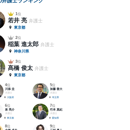
の弁護士ランキング
1
位
若井 亮
弁護士
東京都
2
位
稲葉 進太郎
弁護士
神奈川県
3
位
髙橋 俊太
弁護士
東京都
4
5
位
位
川添 圭
加藤 善大
弁護士
弁護士
大阪府
埼玉県
6
7
位
位
泉 亮介
竹本 真紀
弁護士
弁護士
東京都
愛知県
8
9
位
位