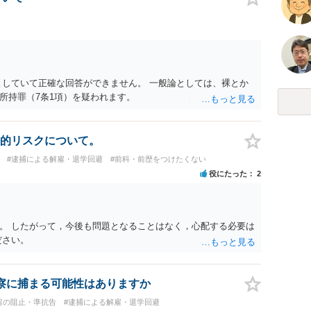
としていて正確な回答ができません。 一般論としては、裸とか
所持罪（7条1項）を疑われます。
的リスクについて。
#逮捕による解雇・退学回避
#前科・前歴をつけたくない
役にたった
2
。 したがって，今後も問題となることはなく，心配する必要は
ださい。
察に捕まる可能性はありますか
留の阻止・準抗告
#逮捕による解雇・退学回避