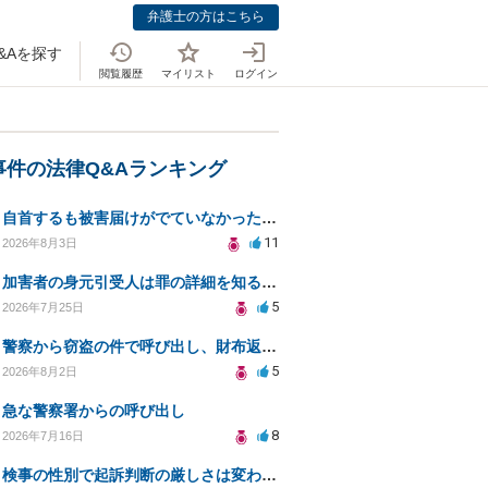
弁護士の方はこちら
&Aを探す
閲覧履歴
マイリスト
ログイン
事件の法律Q&Aランキング
自首するも被害届けがでていなかった場合
11
2026年8月3日
加害者の身元引受人は罪の詳細を知ることができるか？
5
2026年7月25日
警察から窃盗の件で呼び出し、財布返却で自首すべきか？
5
2026年8月2日
急な警察署からの呼び出し
8
2026年7月16日
検事の性別で起訴判断の厳しさは変わるのか知りたい