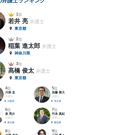
の弁護士ランキング
1
位
若井 亮
弁護士
東京都
2
位
稲葉 進太郎
弁護士
神奈川県
3
位
髙橋 俊太
弁護士
東京都
4
5
位
位
川添 圭
加藤 善大
弁護士
弁護士
大阪府
埼玉県
6
7
位
位
泉 亮介
竹本 真紀
弁護士
弁護士
東京都
愛知県
8
9
位
位