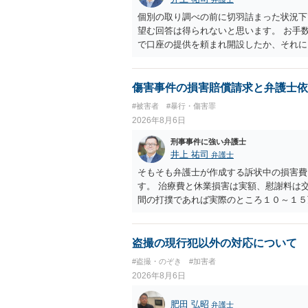
個別の取り調べの前に切羽詰まった状況下
望む回答は得られないと思います。 お手
で口座の提供を頼まれ開設したか、それに
ついて、お近くで詳細な法律相談を受けら
でいえば、任意取り調べの場合、ＩＣレコ
ます。
傷害事件の損害賠償請求と弁護士依
#被害者
#暴行・傷害罪
2026年8月6日
刑事事件に強い弁護士
井上 祐司
弁護士
そもそも弁護士が作成する訴状中の損害費
す。 治療費と休業損害は実額、慰謝料は
間の打撲であれば実際のところ１０～１５
た場合はおそらく高い確率で費用倒れ（回
想します。 本人訴訟で進める場合には、
多く回収できないケースが多い（そのため
盗撮の現行犯以外の対応について
束と、処分待ちという状況を利用して、被
#盗撮・のぞき
#加害者
しておく必要があります。
2026年8月6日
肥田 弘昭
弁護士