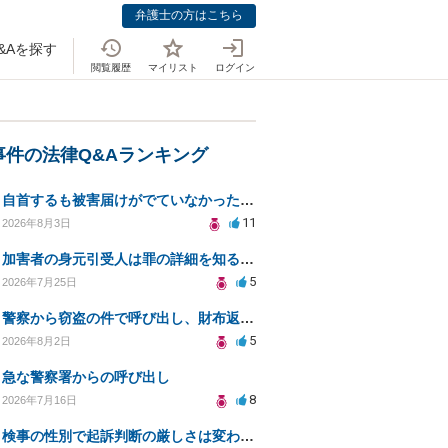
弁護士の方はこちら
&Aを探す
閲覧履歴
マイリスト
ログイン
事件の法律Q&Aランキング
自首するも被害届けがでていなかった場合
11
2026年8月3日
加害者の身元引受人は罪の詳細を知ることができるか？
5
2026年7月25日
警察から窃盗の件で呼び出し、財布返却で自首すべきか？
5
2026年8月2日
急な警察署からの呼び出し
8
2026年7月16日
検事の性別で起訴判断の厳しさは変わるのか知りたい