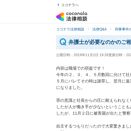
ココナラへ
ココナラ法律相談
法律Q&A
刑事事件の
弁護士が必要なのかのご
公開日時：
2019年11月2日 19:26
更新日時：
20
内容は職場での窃盗です！

今年の２、３、４、５月数回に分けて社
５月にバレてその時は謝罪し、翌月に返
になりました。

罪の意識と社長からの圧に耐えられなく
したが人が働き手が少ないということも
したが、11月２日に被害届が出たと警察署
自主するつもりだったので大変驚きまし