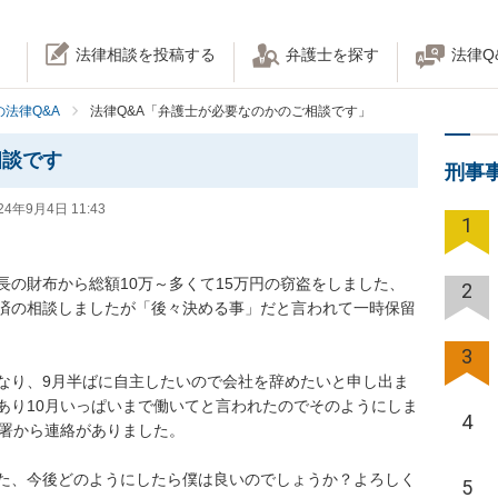
法律相談を投稿する
弁護士を探す
法律Q
法律Q&A
法律Q&A「弁護士が必要なのかのご相談です」
相談です
刑事
24年9月4日 11:43
1
長の財布から総額10万～多くて15万円の窃盗をしました、
2
済の相談しましたが「後々決める事」だと言われて一時保留
3
なり、9月半ばに自主したいので会社を辞めたいと申し出ま
あり10月いっぱいまで働いてと言われたのでそのようにしま
4
から連絡がありました。

た、今後どのようにしたら僕は良いのでしょうか？よろしく
5