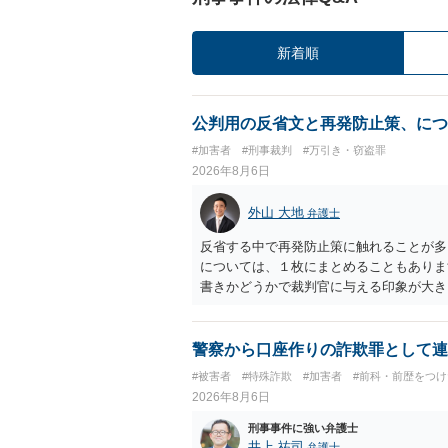
新着順
公判用の反省文と再発防止策、につ
#加害者
#刑事裁判
#万引き・窃盗罪
2026年8月6日
外山 大地
弁護士
反省する中で再発防止策に触れることが多
については、１枚にまとめることもありま
書きかどうかで裁判官に与える印象が大き
いかと考えます。
警察から口座作りの詐欺罪として連
#被害者
#特殊詐欺
#加害者
#前科・前歴をつ
2026年8月6日
刑事事件に強い弁護士
井上 祐司
弁護士