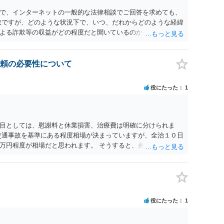
で、インターネットの一般的な法律相談でご回答を求めても、
数ですが、どのような状況下で、いつ、だれからどのような経緯
よる詐欺等の収益がどの程度だと聞いているのかということに
れたうえで対処方法を探された方がよいと思われます。 一般論
ーダーを持参して取り調べ内容を録音することは必須だと考え
頼の必要性について
役にたった
1
目としては、慰謝料と休業損害、治療費は明確に分けられま
交通事故を基準にある程度相場が決まっていますが、全治１０日
万円程度が相場だと思われます。 そうすると、弁護士に依頼し
収しても全額弁護士費用となる）となる可能性が高いものと予
すでに刑事手続が終了している以上、相手方に資力がないことが
、刑事事件の手続き中に、不本意ではあっても加害者の身体拘
害弁償を受けておくことが有効である場合が多い）ことを考慮
役にたった
1