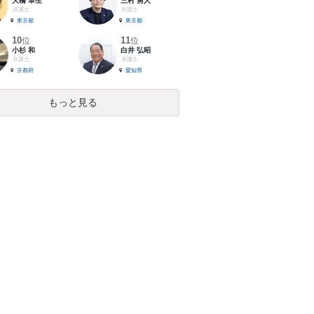
大橋 卓生
三村 勇人
弁護士
弁護士
東京都
東京都
10
11
位
位
小杉 和
白井 弘昭
弁護士
弁護士
京都府
愛知県
もっと見る