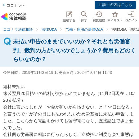
弁護士の方はこちら
ココナラへ
投稿する
探す
閲覧履歴
マイリスト
ログイン
ココナラ法律相談
法律Q&A
労働・雇用の法律Q&A
法律Q&A「未
未払い申告のままでいいのか？それとも労働審
判、裁判の方がいいのでしょうか？費用もどのく
らいなのか？
公開日時：
2019年11月2日 19:15
更新日時：
2024年9月4日 11:43
給料未払い

末〆翌月20日払いの給料が支払われていません（11月2日現在．10/
20支払分）

会社に言いましたが「お金が無いから払えない」と「○○日になる」
と言うのですがその日にも払われないため労基署に未払い申告しま
した。こちらから電話をかけても留守電になり、直接話はできませ
んでした。

会社側も労基署に相談に行ったらしく、立替払い制度も会社事態は