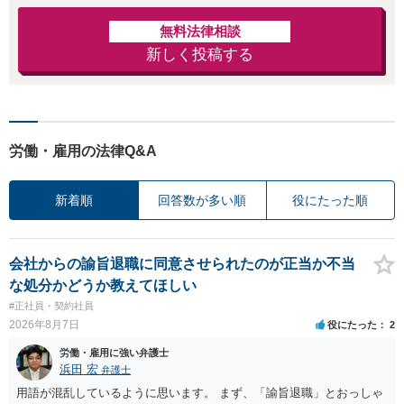
無料法律相談
新しく投稿する
労働・雇用の法律Q&A
新着順
回答数が多い順
役にたった順
会社からの諭旨退職に同意させられたのが正当か不当
な処分かどうか教えてほしい
#正社員・契約社員
2026年8月7日
役にたった
2
労働・雇用に強い弁護士
浜田 宏
弁護士
用語が混乱しているように思います。 まず、「諭旨退職」とおっしゃ