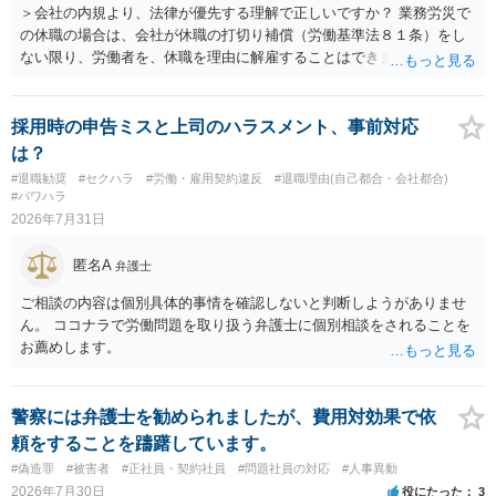
費・未回収費用のみ」に限定する、などが典型です。 ・弁護士に契約
＞会社の内規より、法律が優先する理解で正しいですか？ 業務労災で
前に契約書の内容をレビューしてもらう価値は十分にあると思われま
の休職の場合は、会社が休職の打切り補償（労働基準法８１条）をし
す。 争点は、契約類型が雇用か業務委託か、実態として労働者性があ
ない限り、労働者を、休職を理由に解雇することはできません（労働
るか、解除事由が双方にどう定められているか、違約金の算定根拠が
基準法19条）。 会社の就業規則にて定められている休職期間及び休職
合理的か、という複数論点に分かれます。契約前なら、交渉のパワー
期間満了による退職は、業務労災への適用はありませんので、ご安心
バランスの問題もありますが、修正余地があるうえ、後から争うより
ください。 仮に会社が打切り補償をせずに解雇した場合は、不当解雇
採用時の申告ミスと上司のハラスメント、事前対応
コストを抑えやすいので、資料等を持参の上弁護士に確認されること
に当たります。 ＞労災の休業補償と、所得補償保険の保険金とは別
は？
をお勧めします。 ・事務所側の解除でも、解除理由によってはタレン
に、受け取れる金銭はありますでしょうか？ 業務労災の場合は、会社
#退職勧奨
#セクハラ
#労働・雇用契約違反
#退職理由(自己都合・会社都合)
ト側に損害賠償が発生する建付けになっていることはあります。ただ
の安全配慮義務違反が認められると解されますので、会社の損害賠償
#パワハラ
し、事務所側が一方的に解除したのにタレントへ違約金を課す設計
責任（治療費、通院慰謝料、入院費、入院慰謝料、後遺障害慰謝料、
2026年7月31日
は、合理性や対価性を欠くとして争いやすいです。逆に、タレント側
逸失利益等）が認められる可能性が高いと思われます。 また、業務労
の重大な契約違反がある場合は、実損害の範囲で請求される可能性は
災での第三者行為傷害（同僚の不注意等による事故）の場合は、当該
匿名A
弁護士
あります。
第三者の賠償責任も考えられます。 労災で支払われた分は、損害額か
ら控除（損益相殺）されますが、それを超えた部分は、会社もしく
ご相談の内容は個別具体的事情を確認しないと判断しようがありませ
は、第三者から支払ってもらうことになります。 会社等との交渉が必
ん。 ココナラで労働問題を取り扱う弁護士に個別相談をされることを
要になると思います（良い会社でしたら、自ら話してくると思います
お薦めします。
が・・・）。極めて専門的な話ですので、詳細もしくは対応を最寄り
の弁護士にご相談ください。 以上、ご参考まで。
警察には弁護士を勧められましたが、費用対効果で依
頼をすることを躊躇しています。
#偽造罪
#被害者
#正社員・契約社員
#問題社員の対応
#人事異動
2026年7月30日
役にたった
3