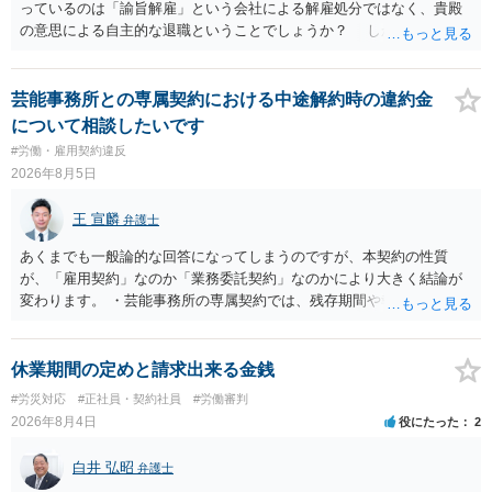
っているのは「諭旨解雇」という会社による解雇処分ではなく、貴殿
の意思による自主的な退職ということでしょうか？ しかし、記載さ
れた経緯からすると、事実上は解雇処分であると解する余地がありま
す。 その場合、解雇には客観的で合理的な理由が必要であり、かつ
解雇という処分が社会通念上相当と認められない限り、解雇は無効で
芸能事務所との専属契約における中途解約時の違約金
す。 結局、貴殿のネット炎上の内容や原因、勤務先に与えた影響な
について相談したいです
どを具体的に検討しなければ、何とも申し上げることができません。
#労働・雇用契約違反
また、育児休業法関係の問題もあるかもしれません。 ある程度労働
2026年8月5日
法に関する専門的な知識が必要な事案ですので、一度、お近くの弁護
士にご相談下さい。
王 宣麟
弁護士
あくまでも一般論的な回答になってしまうのですが、本契約の性質
が、「雇用契約」なのか「業務委託契約」なのかにより大きく結論が
変わります。 ・芸能事務所の専属契約では、残存期間や報酬額、投下
コストを基準に違約金や損害金を設定する例はあります。ただし、実
務上よくあるからといって当然に適法という意味ではなく、実際の損
害との対応関係や合理性が重要です。 ・違約金に上限がなくても、常
休業期間の定めと請求出来る金銭
に有効になるわけではありません。契約が労働契約に近い実態なら労
#労災対応
#正社員・契約社員
#労働審判
基法16条で無効となる余地があり、そうでなくても、金額が事務所の
2026年8月4日
役にたった
2
損害と比べて過大なら無効や減額が争点になります。 ・契約前の修正
交渉は一般的です。 交渉の方向としては、上限額を設ける、実損害ベ
白井 弘昭
弁護士
ースにする、算定根拠を明確化する、違約金ではなく「合理的な実