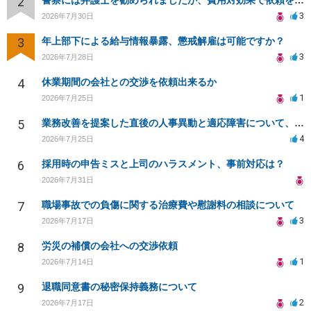
2
警察には弁護士を勧められましたが、費用対効果で依頼をすることを躊躇しています。
3
2026年7月30日
3
年上部下による給与情報暴露、懲戒解雇は可能ですか？
3
2026年7月28日
4
休業期間の会社との交渉を依頼出来るか
1
2026年7月25日
5
業務改善を提案した直後の人事異動と適応障害について、法的に問題があるか相談したいです。
4
2026年7月25日
6
採用時の申告ミスと上司のハラスメント、事前対応は？
2026年7月31日
7
職場事故での負傷に関する治療費や慰謝料の相談について
3
2026年7月17日
8
労災の補償の会社への交渉依頼
1
2026年7月14日
9
退職同意書の秘密保持義務について
2
2026年7月17日