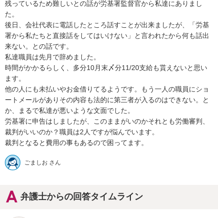
残っているため難しいとの話が労基署監督官から私達にありまし
た。

後日、会社代表に電話したところ話すことが出来ましたが、「労基
署から私たちと直接話をしてはいけない」と言われたから何も話出
来ない。との話です。

私達職員は先月で辞めました。

時間がかかるらしく、多分10月末〆分11/20支給も貰えないと思い
ます。

他の人にも未払いやお金借りてるようです。もう一人の職員にショ
ートメールがありその内容も法的に第三者が入るのはできない。と
か、まるで私達が悪いような文面でした。

労基署に申告はしましたが、このままがいのかそれとも労働審判、
裁判がいいのか？職員は2人ですが悩んでいます。

裁判となると費用の事もあるので困ってます。
ごましお さん
弁護士からの回答タイムライン