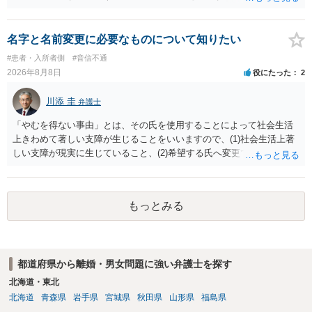
認識で合ってはいます。 なお、逆に１/２しか権利がないため、自宅を
完全に所有する場合は、他の相続人に対して自宅の評価額の１/２の代
償金の支払いが必要になります。
名字と名前変更に必要なものについて知りたい
#患者・入所者側
#音信不通
2026年8月8日
役にたった
2
川添 圭
弁護士
「やむを得ない事由」とは、その氏を使用することによって社会生活
上きわめて著しい支障が生じることをいいますので、(1)社会生活上著
しい支障が現実に生じていること、(2)希望する氏へ変更できればその
支障が解消できる（解消される）ことを、具体的な資料をもって説明
できるかどうかがポイントです。 記録中に現れた一切の事情が判断対
象ですので、上記(1)と(2)を説明できる資料は全て（ただし理路整然
もっとみる
に）提出することが必要になります。「フラッシュバック」とのこと
なので、例えば、医学上確立されているPTSDの診断基準に合致した説
明とそれに沿う資料の提出が必要になってくるように思います。 精神
的・心理的な理由の氏変更は様々な意味でハードルがかなり高く、弁
都道府県から離婚・男女問題に強い弁護士を探す
護士へ依頼しても苦労することが強く予想されるところです。、もし
本人申立てをお考えであれば、医学知識はもちろん法律知識も要求さ
北海道・東北
れますので、性急な申立てをせず、知識と資料をしっかりと揃えて、
北海道
青森県
岩手県
宮城県
秋田県
山形県
福島県
万全の体制で申立てに臨んだ方がよいと思われます。