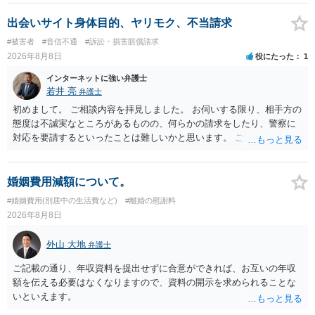
出会いサイト身体目的、ヤリモク、不当請求
#被害者
#音信不通
#訴訟・損害賠償請求
2026年8月8日
役にたった
1
インターネットに強い弁護士
若井 亮
弁護士
初めまして。 ご相談内容を拝見しました。 お伺いする限り、相手方の
態度は不誠実なところがあるものの、何らかの請求をしたり、警察に
対応を要請するといったことは難しいかと思います。 ご参考になれば
幸いです。
婚姻費用減額について。
#婚姻費用(別居中の生活費など)
#離婚の慰謝料
2026年8月8日
外山 大地
弁護士
ご記載の通り、年収資料を提出せずに合意ができれば、お互いの年収
額を伝える必要はなくなりますので、資料の開示を求められることな
いといえます。