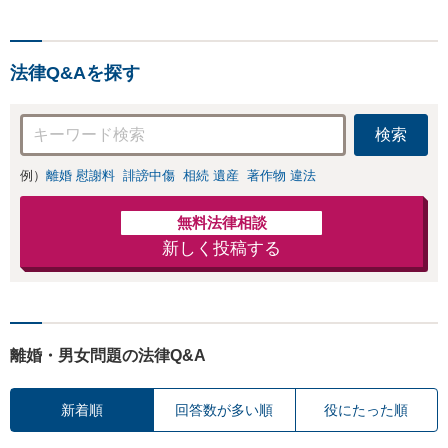
法律Q&Aを探す
検索
例）
離婚 慰謝料
誹謗中傷
相続 遺産
著作物 違法
無料法律相談
新しく投稿する
離婚・男女問題の法律Q&A
新着順
回答数が多い順
役にたった順