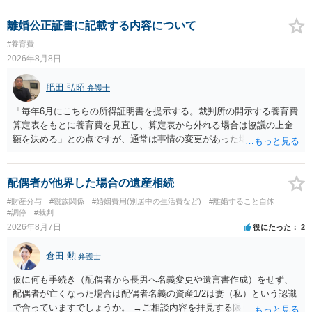
離婚公正証書に記載する内容について
#養育費
2026年8月8日
肥田 弘昭
弁護士
「毎年6月にこちらの所得証明書を提示する。裁判所の開示する養育費
算定表をもとに養育費を見直し、算定表から外れる場合は協議の上金
額を決める」との点ですが、通常は事情の変更があった場合に変更し
ますので妥当とまでは言えないかと思います。「養育費は当初予測出
来なかった事情の変更により双方協議の上増減出来る」と「通知義務
に勤務先」が含まれているので、私に収入が入った事は相手に通知が
配偶者が他界した場合の遺産相続
行く事になり、上記のような文言が無くても養育費の見直しは適宜出
#財産分与
#親族関係
#婚姻費用(別居中の生活費など)
#離婚すること自体
来るかと思うのですが違うのでしょうか？との点はそのとおりかと思
#調停
#裁判
います。養育費は事情の変更があった場合に変更するので毎年見直す
2026年8月7日
役にたった
2
ことはあまりないです。ご参考にしてください。
倉田 勲
弁護士
仮に何も手続き（配偶者から長男へ名義変更や遺言書作成）をせず、
配偶者が亡くなった場合は配偶者名義の資産1/2は妻（私）という認識
で合っていますでしょうか。 →ご相談内容を拝見する限りでは、その