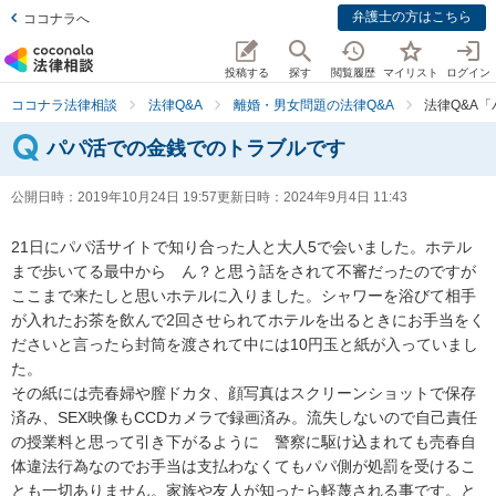
弁護士の方はこちら
ココナラへ
投稿する
探す
閲覧履歴
マイリスト
ログイン
ココナラ法律相談
法律Q&A
離婚・男女問題の法律Q&A
法律Q&A
パパ活での金銭でのトラブルです
公開日時：
2019年10月24日 19:57
更新日時：
2024年9月4日 11:43
21日にパパ活サイトで知り合った人と大人5で会いました。ホテル
まで歩いてる最中から　ん？と思う話をされて不審だったのですが
ここまで来たしと思いホテルに入りました。シャワーを浴びて相手
が入れたお茶を飲んで2回させられてホテルを出るときにお手当をく
ださいと言ったら封筒を渡されて中には10円玉と紙が入っていまし
た。

その紙には売春婦や膣ドカタ、顔写真はスクリーンショットで保存
済み、SEX映像もCCDカメラで録画済み。流失しないので自己責任
の授業料と思って引き下がるように　警察に駆け込まれても売春自
体違法行為なのでお手当は支払わなくてもパパ側が処罰を受けるこ
とも一切ありません。家族や友人が知ったら軽蔑される事です。と