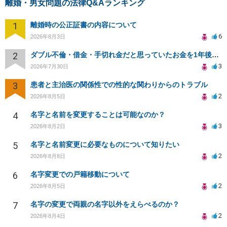
離婚・男女問題の法律Q&Aランキング
1
離婚時の公正証書の内容について
6
2026年8月3日
2
ダブル不倫・借金・手切れ金だと思っていたお金を1年後いまさら脅迫罪として通知書が来てまとめて請求
3
2026年7月30日
3
患者と主治医の関係性での性的な関わりからのトラブル
2
2026年8月5日
4
名字と名前を変更することは可能なのか？
3
2026年8月2日
5
名字と名前変更に必要なものについて知りたい
2
2026年8月8日
6
名字変更での戸籍移動について
2
2026年8月5日
7
名字の変更で両親の名字以外をえらべるのか？
2
2026年8月4日