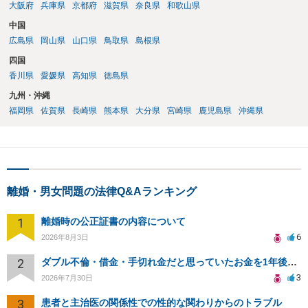
大阪府
兵庫県
京都府
滋賀県
奈良県
和歌山県
中国
広島県
岡山県
山口県
鳥取県
島根県
四国
香川県
愛媛県
高知県
徳島県
九州・沖縄
福岡県
佐賀県
長崎県
熊本県
大分県
宮崎県
鹿児島県
沖縄県
離婚・男女問題の法律Q&Aランキング
1
離婚時の公正証書の内容について
6
2026年8月3日
2
ダブル不倫・借金・手切れ金だと思っていたお金を1年後いまさら脅迫罪として通知書が来てまとめて請求
3
2026年7月30日
3
患者と主治医の関係性での性的な関わりからのトラブル