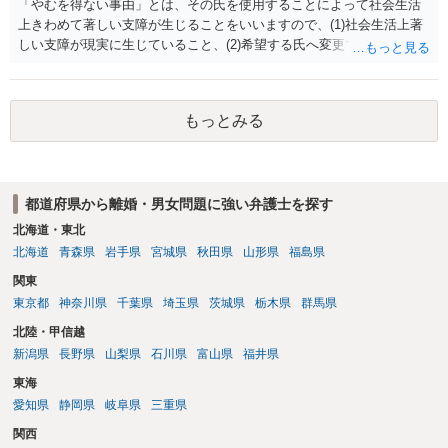
「やむを得ない事由」とは、その氏を使用することによって社会生活
上きわめて著しい支障が生じることをいいますので、(1)社会生活上著
しい支障が現実に生じていること、(2)希望する氏へ変更できればその
支障が解消できる（解消される）ことを、具体的な資料をもって説明
できるかどうかがポイントです。 記録中に現れた一切の事情が判断対
象ですので、上記(1)と(2)を説明できる資料は全て（ただし理路整然
もっとみる
に）提出することが必要になります。「フラッシュバック」とのこと
なので、例えば、医学上確立されているPTSDの診断基準に合致した説
明とそれに沿う資料の提出が必要になってくるように思います。 精神
的・心理的な理由の氏変更は様々な意味でハードルがかなり高く、弁
都道府県から離婚・男女問題に強い弁護士を探す
護士へ依頼しても苦労することが強く予想されるところです。、もし
本人申立てをお考えであれば、医学知識はもちろん法律知識も要求さ
北海道・東北
れますので、性急な申立てをせず、知識と資料をしっかりと揃えて、
北海道
青森県
岩手県
宮城県
秋田県
山形県
福島県
万全の体制で申立てに臨んだ方がよいと思われます。
関東
東京都
神奈川県
千葉県
埼玉県
茨城県
栃木県
群馬県
北陸・甲信越
新潟県
長野県
山梨県
石川県
富山県
福井県
東海
愛知県
静岡県
岐阜県
三重県
関西