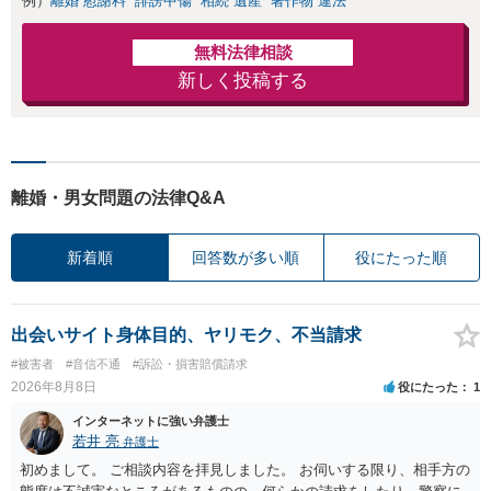
例）
離婚 慰謝料
誹謗中傷
相続 遺産
著作物 違法
無料法律相談
新しく投稿する
離婚・男女問題の法律Q&A
新着順
回答数が多い順
役にたった順
出会いサイト身体目的、ヤリモク、不当請求
#被害者
#音信不通
#訴訟・損害賠償請求
2026年8月8日
役にたった
1
インターネットに強い弁護士
若井 亮
弁護士
初めまして。 ご相談内容を拝見しました。 お伺いする限り、相手方の