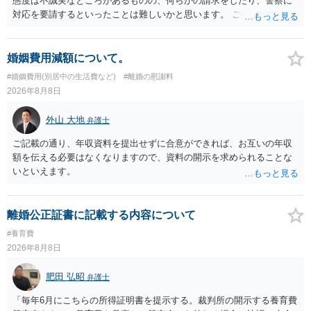
態度は不誠実なところがあるものの、何らかの請求をしたり、警察に
対応を要請するといったことは難しいかと思います。 ご参考になれば
幸いです。
婚姻費用減額について。
#婚姻費用(別居中の生活費など)
#離婚の慰謝料
2026年8月8日
外山 大地
弁護士
ご記載の通り、年収資料を提出せずに合意ができれば、お互いの年収
額を伝える必要はなくなりますので、資料の開示を求められることな
いといえます。
離婚公正証書に記載する内容について
#養育費
2026年8月8日
肥田 弘昭
弁護士
「毎年6月にこちらの所得証明書を提示する。裁判所の開示する養育費