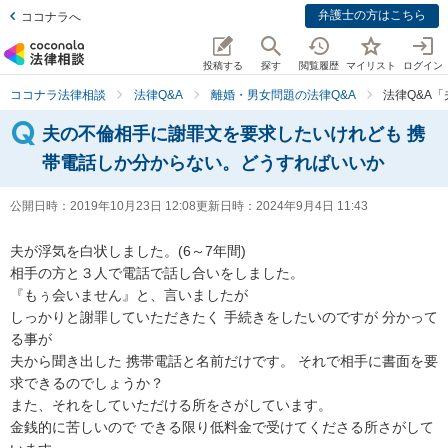
弁護士の方はこちら
ココナラへ
投稿する
探す
閲覧履歴
マイリスト
ログイン
ココナラ法律相談
法律Q&A
離婚・男女問題の法律Q&A
法律Q&A
夫の不倫相手に謝罪文を要求したいけれども 携
帯電話しか分からない。どうすればいいか
公開日時：
2019年10月23日 12:08
更新日時：
2024年9月4日 11:43
夫が浮気を白状しました。(6～7年間)

相手の方と３人で電話で話し合いをしました。

『もぅ会いません』と、言いましたが

しっかりと謝罪していただきたく 手続きをしたいのですが 分かって
る事が

夫から聞き出した 携帯電話と名前だけです。 それで相手に書面を要
求できるのでしょうか？

また、それをしていただける所をさがしています。

金銭的に苦しいので できる限り低料金で受けてくださる所さがして