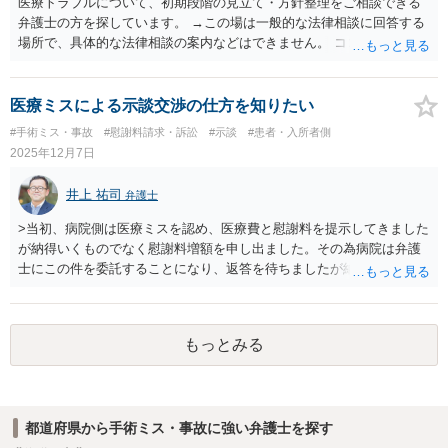
医療トラブルについて、初期段階の見立て・方針整理をご相談できる
弁護士の方を探しています。 →この場は一般的な法律相談に回答する
場所で、具体的な法律相談の案内などはできません。 ココナラ法律相
談の弁護士検索で医療過誤に対応している法律事務所を検索の上、相
談の日程調整含めて個別にご連絡なさってください。
医療ミスによる示談交渉の仕方を知りたい
#手術ミス・事故
#慰謝料請求・訴訟
#示談
#患者・入所者側
2025年12月7日
井上 祐司
弁護士
>当初、病院側は医療ミスを認め、医療費と慰謝料を提示してきました
が納得いくものでなく慰謝料増額を申し出ました。その為病院は弁護
士にこの件を委託することになり、返答を待ちましたが納得できる返
答でなく。 訴訟までは考えていませんが、慰謝料の相場もわからず、
死ぬまで合併症で悩むのにどうすべきか困っております。 ご質問の
内容からすると、後遺障害の有無についても問題になりそうですね。
もっとみる
慰謝料については医療過誤も交通事故と同様の算定基準によること
になりますが、弁護士に依頼していないケースと依頼した場合で金額
が大きく変わる可能性が高いです。 そのため、医療過誤にある程度
通じた弁護士に直接法律相談を受け、できれば交渉を委任することが
都道府県から手術ミス・事故に強い弁護士を探す
望ましいと思います。