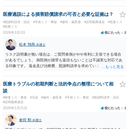
数K917参照）。 他方で、４ＢＡというグレードが高い胚盤胞の移植が
叶わなくなったことについては、慰謝料を主張したいところです。こ
の点、ご相談者様ご夫婦、特に奥様のご年齢は、主張内容に影響を及
医療過誤による損害賠償請求の可否と必要な証拠は？
ぼす要因となるでしょう。すなわち、加齢による妊孕性の低下や治療
#慰謝料請求・訴訟
#手術ミス・事故
#歯科・歯医者
#説明義務違反
#投薬ミス
開始時43歳未満という保険適用の制約からすれば、ご年齢が高ければ
#医療ミス
（一つの基準としては40歳、43歳でしょうか）、グレード４ＢＡの胚
2026年3月2日
役にたった
2
盤胞を移植することができなかったことについての精神的苦痛の程度
がより大きくなると評価できるからです。 このように見積もられる慰
松本 翔馬
弁護士
謝料の金額が病院の譲歩部分よりも少ない、とはなかなかいえないで
しょう。そうすると、金額については増額が見込まれるます。 以上述
リスク説明書が無い場合は、ご質問者側がやや有利に主張できる場合
べましたが、不妊治療における通院頻度、通院のタイミングの限定性
があるでしょう。 病院側が謝罪も返信もないことは不誠実な対応であ
や診察、侵襲等の身体への負荷等の様々な負担は、相当程度女性側の
る印象です。 返金及び治療費、慰謝料請求を求めていくことになるか
方が高いでしょう。奥様が（文面からご相談者様はご主人様と拝察し
と思います。 ご自身で内容証明を出すこともあり得ますが、弁護士が
ております。）この病院で不妊治療を継続されるご意向があるのか、
代理人として病院側との交渉窓口となることも方法の一つです。 ご自
をよく確認することが適切な解決に向かうためには重要だと考えま
身で内容証明を出される場合、書面にご質問者の不利になる事情を記
医療トラブルの初期判断と法的争点の整理について相
す。
載した場合はそれ以降の交渉ハードルが上がってしまうため慎重に検
談
討されるとよいでしょう。
#検査ミス・事故
#示談
#歯科・歯医者
#手術ミス・事故
#慰謝料請求・訴訟
#説明義務違反
2026年1月21日
役にたった
1
倉田 勲
弁護士