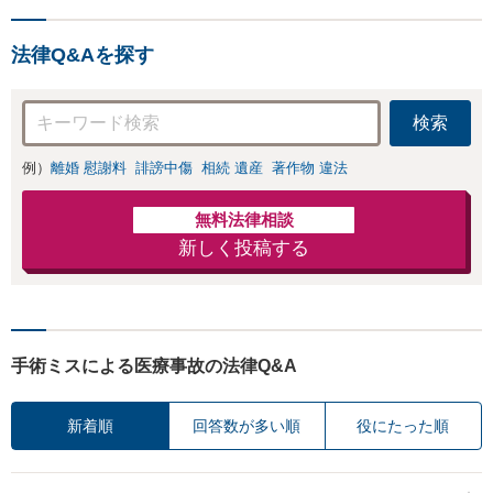
法律Q&Aを探す
検索
例）
離婚 慰謝料
誹謗中傷
相続 遺産
著作物 違法
無料法律相談
新しく投稿する
手術ミスによる医療事故の法律Q&A
新着順
回答数が多い順
役にたった順