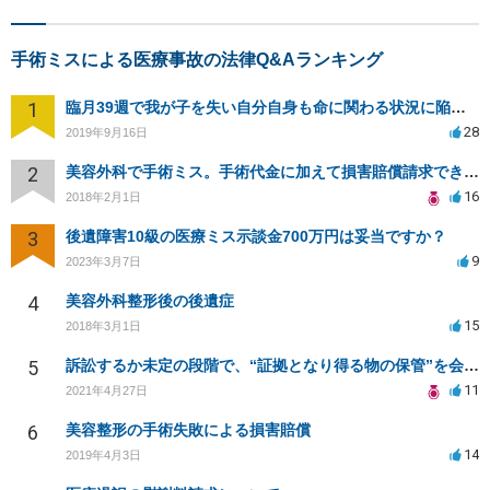
手術ミスによる医療事故の法律Q&Aランキング
1
臨月39週で我が子を失い自分自身も命に関わる状況に陥り病院側を訴える事が出来ますか？
28
2019年9月16日
2
美容外科で手術ミス。手術代金に加えて損害賠償請求できますか？
16
2018年2月1日
3
後遺障害10級の医療ミス示談金700万円は妥当ですか？
9
2023年3月7日
4
美容外科整形後の後遺症
15
2018年3月1日
5
訴訟するか未定の段階で、“証拠となり得る物の保管”を会社に応じてもらえる方法は在りますか?
11
2021年4月27日
6
美容整形の手術失敗による損害賠償
14
2019年4月3日