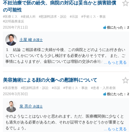
不妊治療で胚の紛失、病院の対応は妥当かと損害賠償
の可能性
#医療ミス
#産婦人科
#慰謝料請求・訴訟
#示談
#手術ミス・事故
#説明義務違反
2026年7月11日
役にたった
2
土屋 峻
弁護士
１ 結論 ご相談者様ご夫婦が今後、この病院とどのようにお付き合い
していくかについてもう少し検討する必要がありそうです。 また、ご
事情にもよりますが、金額については増額の交渉の余地がありそうで
す。 ２ 理由 グレード４ＢＡの胚盤胞が失われたということで、病院
への不信感や失望のお気持ちがあろうかと存じます。他方で、「今後
の採卵・培養・凍結工程で、今回関わった培養士を自分たちの治療に
美容施術による顔の火傷への慰謝料について
関与させないよう求める」ご意向があるのであれば、今後この病院で
#美容整形
#慰謝料請求・訴訟
#示談
#手術ミス・事故
#患者・入所者側
の不妊治療を継続するお考えがあるように思われます。仮に、今後も
2026年3月30日
役にたった
2
この病院での不妊治療を継続するのであれば、解決の方法として訴訟
は選択しづらく、交渉ベースでの解決が望ましいでしょう。 その上
泉 亮介
弁護士
で、病院の提案内容を検討すると、約５万３千円の内訳は、６個分の
培養・凍結費用の保険負担分とのことですから、今回失われた胚盤胞
そのようなことはないかと思われます。ただ、医療機関側に少なくと
のみならず、維持されている５個分の胚盤胞についても病院負担とし
も過失がある必要があるため、それが証明できるかどうかが重要とな
ており、この点は病院の譲歩部分と評価できるでしょう（診療報酬点
るでしょう。