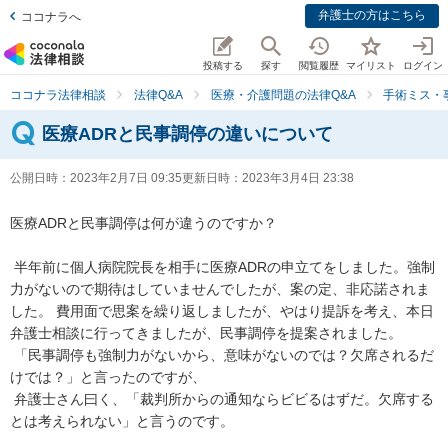
弁護士の方はこちら
ココナラへ
投稿する
探す
閲覧履歴
マイリスト
ログイン
ココナラ法律相談
法律Q&A
医療・介護問題の法律Q&A
手術ミス・
医療ADRと民事調停の違いについて
公開日時：
2023年2月7日 09:35
更新日時：
2023年3月4日 23:38
医療ADRと民事調停は何が違うのですか？

 半年前に個人病院院長を相手に医療ADRの申立てをしました。強制
力がないので期待はしていませんでしたが、案の定、非応諾されま
した。 費用面で思案を繰り返しましたが、やはり提訴を考え、本日
弁護士相談に行ってきましたが、民事調停を提案されました。

 「民事調停も強制力がないから、意味がないのでは？欠席されるだ
けでは？」と言ったのですが、

 弁護士さん曰く、「裁判所からの通知ならビビるはずだ。欠席する
とは考えられない」と言うのです。
