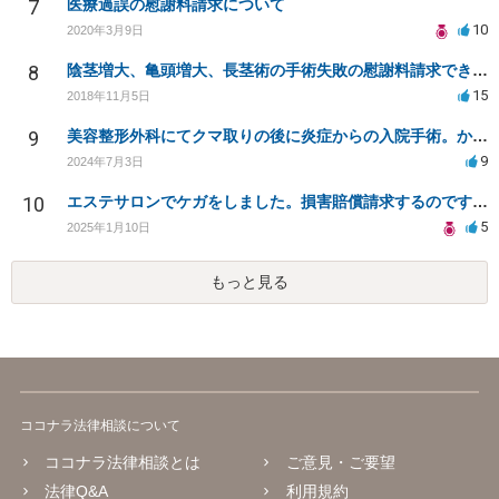
7
医療過誤の慰謝料請求について
10
2020年3月9日
8
陰茎増大、亀頭増大、長茎術の手術失敗の慰謝料請求できますか？
15
2018年11月5日
9
美容整形外科にてクマ取りの後に炎症からの入院手術。かかった費用を負担して欲しい。
9
2024年7月3日
10
エステサロンでケガをしました。損害賠償請求するのですが相場がわかりません。
5
2025年1月10日
もっと見る
ココナラ法律相談について
ココナラ法律相談とは
ご意見・ご要望
法律Q&A
利用規約