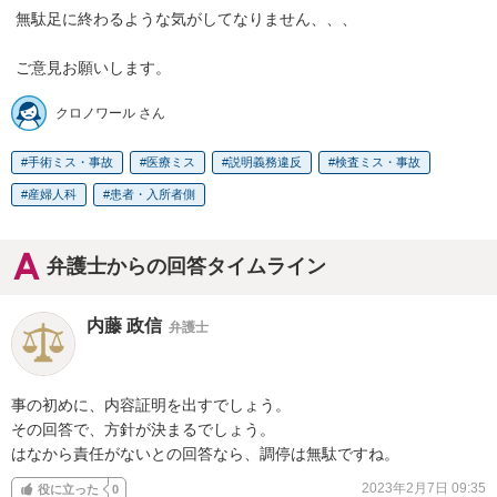
 無駄足に終わるような気がしてなりません、、、

 ご意見お願いします。
クロノワール さん
手術ミス・事故
医療ミス
説明義務違反
検査ミス・事故
産婦人科
患者・入所者側
弁護士からの回答タイムライン
内藤 政信
弁護士
事の初めに、内容証明を出すでしょう。

その回答で、方針が決まるでしょう。

はなから責任がないとの回答なら、調停は無駄ですね。
2023年2月7日 09:35
役に立った
0