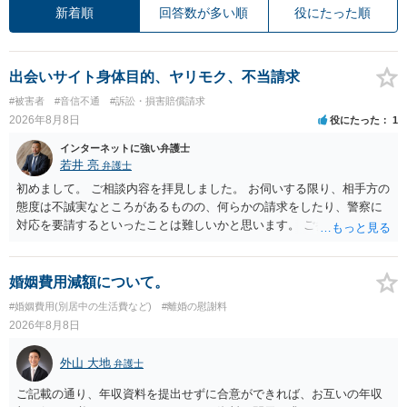
新着順
回答数が多い順
役にたった順
出会いサイト身体目的、ヤリモク、不当請求
#被害者
#音信不通
#訴訟・損害賠償請求
2026年8月8日
役にたった
1
インターネットに強い弁護士
若井 亮
弁護士
初めまして。 ご相談内容を拝見しました。 お伺いする限り、相手方の
態度は不誠実なところがあるものの、何らかの請求をしたり、警察に
対応を要請するといったことは難しいかと思います。 ご参考になれば
幸いです。
婚姻費用減額について。
#婚姻費用(別居中の生活費など)
#離婚の慰謝料
2026年8月8日
外山 大地
弁護士
ご記載の通り、年収資料を提出せずに合意ができれば、お互いの年収