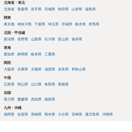
本人申立てをお考えであれば、医学知識はもちろん法律知識も要求さ
北海道・東北
れますので、性急な申立てをせず、知識と資料をしっかりと揃えて、
北海道
青森県
岩手県
宮城県
秋田県
山形県
福島県
万全の体制で申立てに臨んだ方がよいと思われます。
関東
東京都
神奈川県
千葉県
埼玉県
茨城県
栃木県
群馬県
北陸・甲信越
新潟県
長野県
山梨県
石川県
富山県
福井県
東海
愛知県
静岡県
岐阜県
三重県
関西
大阪府
兵庫県
京都府
滋賀県
奈良県
和歌山県
中国
広島県
岡山県
山口県
鳥取県
島根県
四国
香川県
愛媛県
高知県
徳島県
九州・沖縄
福岡県
佐賀県
長崎県
熊本県
大分県
宮崎県
鹿児島県
沖縄県