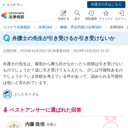
弁護士の方はこちら
ココナラへ
投稿する
探す
閲覧履歴
マイリスト
ログイン
ココナラ法律相談
法律Q&A
離婚・男女問題の法律Q&A
法律Q&A
弁護士の先生が引き受けるか引き受けないか
公開日時：
2019年10月20日 18:36
更新日時：
2019年10月20日 23:31
弁護士の先生は、最初から勝ち目がなかったら依頼は引き受けない
ものでしょうか？逆に引き受けてもらえたら、少しは可能性あるの
でしょうか？いま依頼を考えている件があって、認められる可能性
は低いと言われています。
としたろう さん
ベストアンサーに選ばれた回答
内藤 政信
弁護士