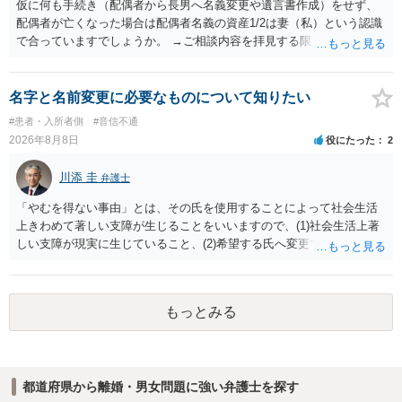
仮に何も手続き（配偶者から長男へ名義変更や遺言書作成）をせず、
配偶者が亡くなった場合は配偶者名義の資産1/2は妻（私）という認識
で合っていますでしょうか。 →ご相談内容を拝見する限りでは、その
認識で合ってはいます。 なお、逆に１/２しか権利がないため、自宅を
完全に所有する場合は、他の相続人に対して自宅の評価額の１/２の代
償金の支払いが必要になります。
名字と名前変更に必要なものについて知りたい
#患者・入所者側
#音信不通
2026年8月8日
役にたった
2
川添 圭
弁護士
「やむを得ない事由」とは、その氏を使用することによって社会生活
上きわめて著しい支障が生じることをいいますので、(1)社会生活上著
しい支障が現実に生じていること、(2)希望する氏へ変更できればその
支障が解消できる（解消される）ことを、具体的な資料をもって説明
できるかどうかがポイントです。 記録中に現れた一切の事情が判断対
象ですので、上記(1)と(2)を説明できる資料は全て（ただし理路整然
もっとみる
に）提出することが必要になります。「フラッシュバック」とのこと
なので、例えば、医学上確立されているPTSDの診断基準に合致した説
明とそれに沿う資料の提出が必要になってくるように思います。 精神
的・心理的な理由の氏変更は様々な意味でハードルがかなり高く、弁
都道府県から離婚・男女問題に強い弁護士を探す
護士へ依頼しても苦労することが強く予想されるところです。、もし