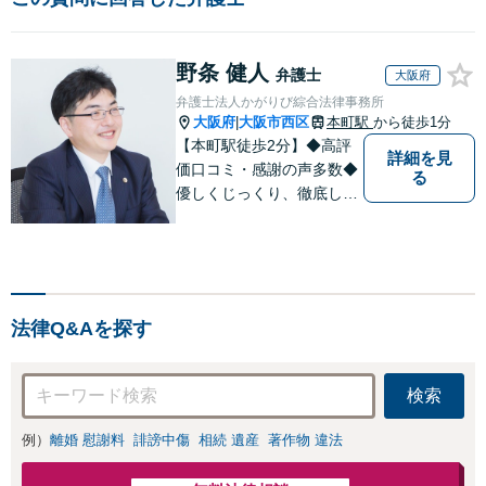
野条 健人
弁護士
大阪府
弁護士法人かがりび綜合法律事務所
大阪府
大阪市西区
本町駅
から徒歩1分
|
【本町駅徒歩2分】◆高評
詳細を見
価口コミ・感謝の声多数◆
る
優しくじっくり、徹底して
結果にこだわります。依頼
者さまの「かがりび」とし
て、最後まで毅然と対応し
ていきます！「女性に寄り
添う豊富な相談実績」その
法律Q&Aを探す
方の人生の再出発を全力で
応援いたします【休日・夜
間相談可】
検索
例）
離婚 慰謝料
誹謗中傷
相続 遺産
著作物 違法