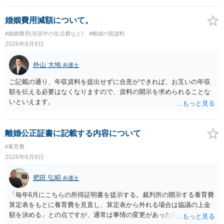
婚姻費用減額について。
#婚姻費用(別居中の生活費など)
#離婚の慰謝料
2026年8月8日
外山 大地
弁護士
ご記載の通り、年収資料を提出せずに合意ができれば、お互いの年収
額を伝える必要はなくなりますので、資料の開示を求められることな
いといえます。
離婚公正証書に記載する内容について
#養育費
2026年8月8日
肥田 弘昭
弁護士
「毎年6月にこちらの所得証明書を提示する。裁判所の開示する養育費
算定表をもとに養育費を見直し、算定表から外れる場合は協議の上金
額を決める」との点ですが、通常は事情の変更があった場合に変更し