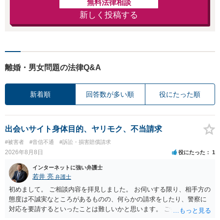
無料法律相談
新しく投稿する
離婚・男女問題の法律Q&A
新着順
回答数が多い順
役にたった順
出会いサイト身体目的、ヤリモク、不当請求
#被害者
#音信不通
#訴訟・損害賠償請求
2026年8月8日
役にたった
1
インターネットに強い弁護士
若井 亮
弁護士
初めまして。 ご相談内容を拝見しました。 お伺いする限り、相手方の
態度は不誠実なところがあるものの、何らかの請求をしたり、警察に
対応を要請するといったことは難しいかと思います。 ご参考になれば
幸いです。