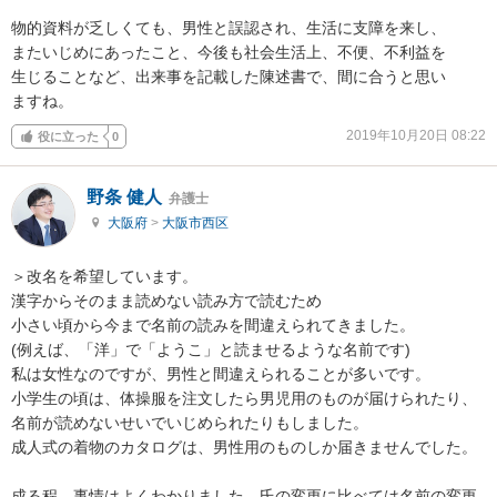
物的資料が乏しくても、男性と誤認され、生活に支障を来し、

またいじめにあったこと、今後も社会生活上、不便、不利益を

生じることなど、出来事を記載した陳述書で、間に合うと思い

ますね。
2019年10月20日 08:22
役に立った
0
野条 健人
弁護士
大阪府
>
大阪市西区
＞改名を希望しています。

漢字からそのまま読めない読み方で読むため

小さい頃から今まで名前の読みを間違えられてきました。

(例えば、「洋」で「ようこ」と読ませるような名前です)

私は女性なのですが、男性と間違えられることが多いです。

小学生の頃は、体操服を注文したら男児用のものが届けられたり、
名前が読めないせいでいじめられたりもしました。

成人式の着物のカタログは、男性用のものしか届きませんでした。

成る程。事情はよくわかりました。氏の変更に比べては名前の変更