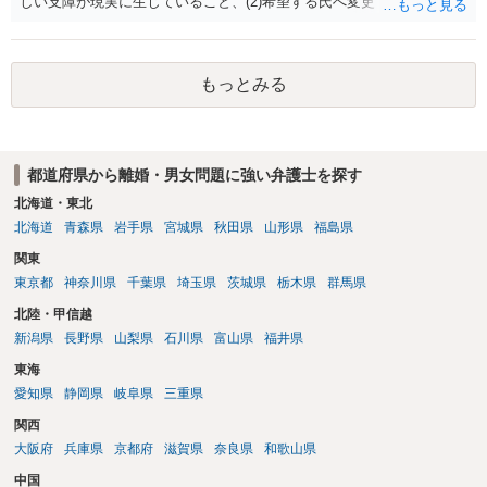
しい支障が現実に生じていること、(2)希望する氏へ変更できればその
支障が解消できる（解消される）ことを、具体的な資料をもって説明
できるかどうかがポイントです。 記録中に現れた一切の事情が判断対
象ですので、上記(1)と(2)を説明できる資料は全て（ただし理路整然
もっとみる
に）提出することが必要になります。「フラッシュバック」とのこと
なので、例えば、医学上確立されているPTSDの診断基準に合致した説
明とそれに沿う資料の提出が必要になってくるように思います。 精神
的・心理的な理由の氏変更は様々な意味でハードルがかなり高く、弁
都道府県から離婚・男女問題に強い弁護士を探す
護士へ依頼しても苦労することが強く予想されるところです。、もし
本人申立てをお考えであれば、医学知識はもちろん法律知識も要求さ
北海道・東北
れますので、性急な申立てをせず、知識と資料をしっかりと揃えて、
北海道
青森県
岩手県
宮城県
秋田県
山形県
福島県
万全の体制で申立てに臨んだ方がよいと思われます。
関東
東京都
神奈川県
千葉県
埼玉県
茨城県
栃木県
群馬県
北陸・甲信越
新潟県
長野県
山梨県
石川県
富山県
福井県
東海
愛知県
静岡県
岐阜県
三重県
関西
大阪府
兵庫県
京都府
滋賀県
奈良県
和歌山県
中国