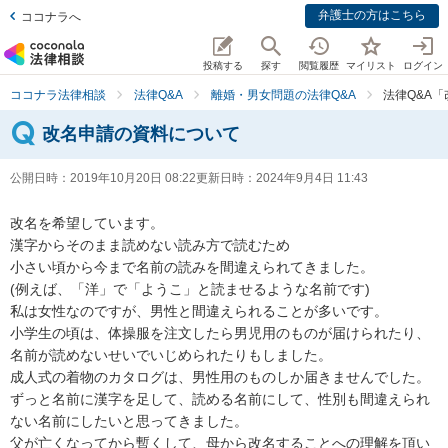
弁護士の方はこちら
ココナラへ
投稿する
探す
閲覧履歴
マイリスト
ログイン
ココナラ法律相談
法律Q&A
離婚・男女問題の法律Q&A
法律Q&A
改名申請の資料について
公開日時：
2019年10月20日 08:22
更新日時：
2024年9月4日 11:43
改名を希望しています。

漢字からそのまま読めない読み方で読むため

小さい頃から今まで名前の読みを間違えられてきました。

(例えば、「洋」で「ようこ」と読ませるような名前です)

私は女性なのですが、男性と間違えられることが多いです。

小学生の頃は、体操服を注文したら男児用のものが届けられたり、
名前が読めないせいでいじめられたりもしました。

成人式の着物のカタログは、男性用のものしか届きませんでした。

ずっと名前に漢字を足して、読める名前にして、性別も間違えられ
ない名前にしたいと思ってきました。

父が亡くなってから暫くして、母から改名することへの理解を頂い