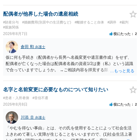
ますので妥当とまでは言えないかと思います。「養育費は当初予測出
来なかった事情の変更により双方協議の上増減出来る」と「通知義務
に勤務先」が含まれているので、私に収入が入った事は相手に通知が
配偶者が他界した場合の遺産相続
行く事になり、上記のような文言が無くても養育費の見直しは適宜出
#財産分与
#婚姻費用(別居中の生活費など)
#離婚すること自体
#調停
#裁判
来るかと思うのですが違うのでしょうか？との点はそのとおりかと思
#親族関係
います。養育費は事情の変更があった場合に変更するので毎年見直す
2026年8月7日
役にたった
2
ことはあまりないです。ご参考にしてください。
倉田 勲
弁護士
仮に何も手続き（配偶者から長男へ名義変更や遺言書作成）をせず、
配偶者が亡くなった場合は配偶者名義の資産1/2は妻（私）という認識
で合っていますでしょうか。 →ご相談内容を拝見する限りでは、その
認識で合ってはいます。 なお、逆に１/２しか権利がないため、自宅を
完全に所有する場合は、他の相続人に対して自宅の評価額の１/２の代
償金の支払いが必要になります。
名字と名前変更に必要なものについて知りたい
#患者・入所者側
#音信不通
2026年8月8日
役にたった
2
川添 圭
弁護士
「やむを得ない事由」とは、その氏を使用することによって社会生活
上きわめて著しい支障が生じることをいいますので、(1)社会生活上著