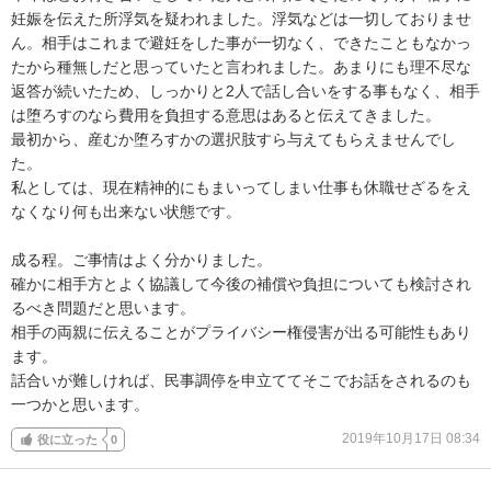
妊娠を伝えた所浮気を疑われました。浮気などは一切しておりませ
ん。相手はこれまで避妊をした事が一切なく、できたこともなかっ
たから種無しだと思っていたと言われました。あまりにも理不尽な
返答が続いたため、しっかりと2人で話し合いをする事もなく、相手
は堕ろすのなら費用を負担する意思はあると伝えてきました。

最初から、産むか堕ろすかの選択肢すら与えてもらえませんでし
た。

私としては、現在精神的にもまいってしまい仕事も休職せざるをえ
なくなり何も出来ない状態です。

成る程。ご事情はよく分かりました。

確かに相手方とよく協議して今後の補償や負担についても検討され
るべき問題だと思います。

相手の両親に伝えることがプライバシー権侵害が出る可能性もあり
ます。

話合いが難しければ、民事調停を申立ててそこでお話をされるのも
一つかと思います。
2019年10月17日 08:34
役に立った
0