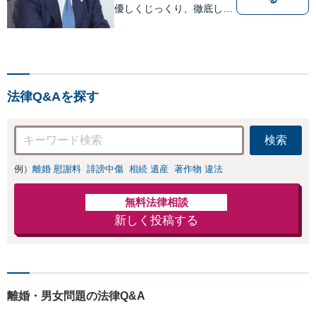
優しくじっくり、徹底して
結果にこだわります。依頼
者さまの「かがりび」とし
て、最後まで毅然と対応し
ていきます！「女性に寄り
添う豊富な相談実績」その
法律Q&Aを探す
方の人生の再出発を全力で
応援いたします【休日・夜
間相談可】
検索
例）
離婚 慰謝料
誹謗中傷
相続 遺産
著作物 違法
無料法律相談
新しく投稿する
離婚・男女問題の法律Q&A