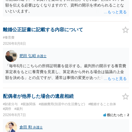
額を伝える必要はなくなりますので、資料の開示を求められることな
いといえます。
離婚公正証書に記載する内容について
#養育費
2026年8月8日
肥田 弘昭
弁護士
「毎年6月にこちらの所得証明書を提示する。裁判所の開示する養育費
算定表をもとに養育費を見直し、算定表から外れる場合は協議の上金
額を決める」との点ですが、通常は事情の変更があった場合に変更し
ますので妥当とまでは言えないかと思います。「養育費は当初予測出
来なかった事情の変更により双方協議の上増減出来る」と「通知義務
に勤務先」が含まれているので、私に収入が入った事は相手に通知が
配偶者が他界した場合の遺産相続
行く事になり、上記のような文言が無くても養育費の見直しは適宜出
#財産分与
#親族関係
#婚姻費用(別居中の生活費など)
#離婚すること自体
来るかと思うのですが違うのでしょうか？との点はそのとおりかと思
#調停
#裁判
います。養育費は事情の変更があった場合に変更するので毎年見直す
2026年8月7日
役にたった
2
ことはあまりないです。ご参考にしてください。
倉田 勲
弁護士