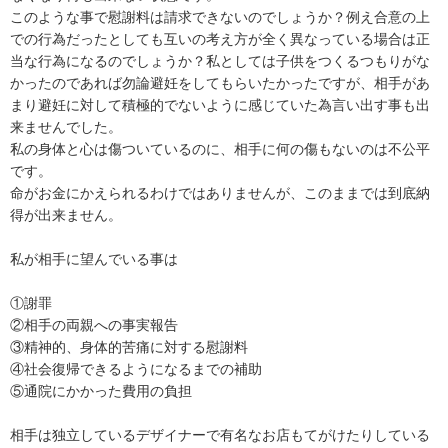
このような事で慰謝料は請求できないのでしょうか？例え合意の上
での行為だったとしても互いの考え方が全く異なっている場合は正
当な行為になるのでしょうか？私としては子供をつくるつもりがな
かったのであれば勿論避妊をしてもらいたかったですが、相手があ
まり避妊に対して積極的でないように感じていた為言い出す事も出
来ませんでした。

私の身体と心は傷ついているのに、相手に何の傷もないのは不公平
です。

命がお金にかえられるわけではありませんが、このままでは到底納
得が出来ません。

私が相手に望んでいる事は

①謝罪

②相手の両親への事実報告

③精神的、身体的苦痛に対する慰謝料

④社会復帰できるようになるまでの補助

⑤通院にかかった費用の負担

相手は独立しているデザイナーで有名なお店もてがけたりしている