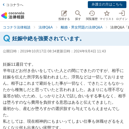
弁護士の方はこちら
ココナラへ
投稿する
探す
閲覧履歴
マイリスト
ログイン
ココナラ法律相談
法律Q&A
離婚・男女問題の法律Q&A
法律Q&A
妊娠中絶を強要されています。
公開日時：
2019年10月17日 08:34
更新日時：
2024年9月4日 11:43
妊娠11週目です。

半年ほどお付き合いをしていた人との間にできたのですが、相手に
妊娠を伝えた所浮気を疑われました。浮気などは一切しておりませ
ん。相手はこれまで避妊をした事が一切なく、できたこともなかっ
たから種無しだと思っていたと言われました。あまりにも理不尽な
返答が続いたため、しっかりと2人で話し合いをする事もなく、相手
は堕ろすのなら費用を負担する意思はあると伝えてきました。

最初から、産むか堕ろすかの選択肢すら与えてもらえませんでし
た。

私としては、現在精神的にもまいってしまい仕事も休職せざるをえ
なくなり何も出来ない状態です。
