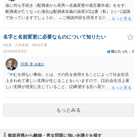
仮に何も手続き（配偶者から長男へ名義変更や遺言書作成）をせず、
配偶者が亡くなった場合は配偶者名義の資産1/2は妻（私）という認識
で合っていますでしょうか。 →ご相談内容を拝見する限りでは、その
認識で合ってはいます。 なお、逆に１/２しか権利がないため、自宅を
完全に所有する場合は、他の相続人に対して自宅の評価額の１/２の代
償金の支払いが必要になります。
名字と名前変更に必要なものについて知りたい
#患者・入所者側
#音信不通
2026年8月8日
役にたった
2
川添 圭
弁護士
「やむを得ない事由」とは、その氏を使用することによって社会生活
上きわめて著しい支障が生じることをいいますので、(1)社会生活上著
しい支障が現実に生じていること、(2)希望する氏へ変更できればその
支障が解消できる（解消される）ことを、具体的な資料をもって説明
できるかどうかがポイントです。 記録中に現れた一切の事情が判断対
象ですので、上記(1)と(2)を説明できる資料は全て（ただし理路整然
もっとみる
に）提出することが必要になります。「フラッシュバック」とのこと
なので、例えば、医学上確立されているPTSDの診断基準に合致した説
明とそれに沿う資料の提出が必要になってくるように思います。 精神
的・心理的な理由の氏変更は様々な意味でハードルがかなり高く、弁
都道府県から離婚・男女問題に強い弁護士を探す
護士へ依頼しても苦労することが強く予想されるところです。、もし