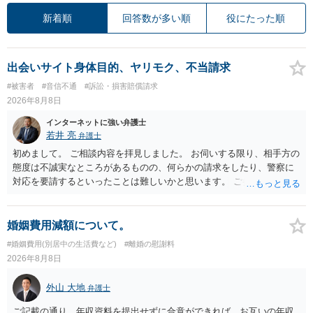
新着順
回答数が多い順
役にたった順
出会いサイト身体目的、ヤリモク、不当請求
#被害者
#音信不通
#訴訟・損害賠償請求
2026年8月8日
インターネットに強い弁護士
若井 亮
弁護士
初めまして。 ご相談内容を拝見しました。 お伺いする限り、相手方の
態度は不誠実なところがあるものの、何らかの請求をしたり、警察に
対応を要請するといったことは難しいかと思います。 ご参考になれば
幸いです。
婚姻費用減額について。
#婚姻費用(別居中の生活費など)
#離婚の慰謝料
2026年8月8日
外山 大地
弁護士
ご記載の通り、年収資料を提出せずに合意ができれば、お互いの年収