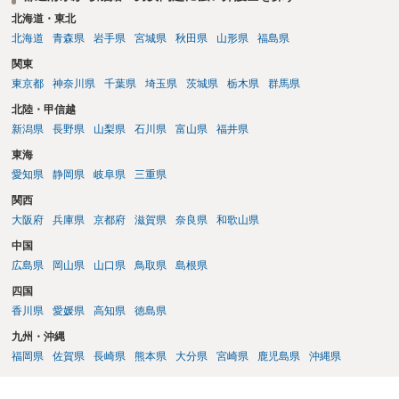
本人申立てをお考えであれば、医学知識はもちろん法律知識も要求さ
北海道・東北
れますので、性急な申立てをせず、知識と資料をしっかりと揃えて、
北海道
青森県
岩手県
宮城県
秋田県
山形県
福島県
万全の体制で申立てに臨んだ方がよいと思われます。
関東
東京都
神奈川県
千葉県
埼玉県
茨城県
栃木県
群馬県
北陸・甲信越
新潟県
長野県
山梨県
石川県
富山県
福井県
東海
愛知県
静岡県
岐阜県
三重県
関西
大阪府
兵庫県
京都府
滋賀県
奈良県
和歌山県
中国
広島県
岡山県
山口県
鳥取県
島根県
四国
香川県
愛媛県
高知県
徳島県
九州・沖縄
福岡県
佐賀県
長崎県
熊本県
大分県
宮崎県
鹿児島県
沖縄県