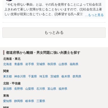
「やむを得ない事由」とは、その氏を使用することによって社会生活
上きわめて著しい支障が生じることをいいますので、(1)社会生活上著
しい支障が現実に生じていること、(2)希望する氏へ変更できればその
支障が解消できる（解消される）ことを、具体的な資料をもって説明
できるかどうかがポイントです。 記録中に現れた一切の事情が判断対
象ですので、上記(1)と(2)を説明できる資料は全て（ただし理路整然
もっとみる
に）提出することが必要になります。「フラッシュバック」とのこと
なので、例えば、医学上確立されているPTSDの診断基準に合致した説
明とそれに沿う資料の提出が必要になってくるように思います。 精神
的・心理的な理由の氏変更は様々な意味でハードルがかなり高く、弁
都道府県から離婚・男女問題に強い弁護士を探す
護士へ依頼しても苦労することが強く予想されるところです。、もし
本人申立てをお考えであれば、医学知識はもちろん法律知識も要求さ
北海道・東北
れますので、性急な申立てをせず、知識と資料をしっかりと揃えて、
北海道
青森県
岩手県
宮城県
秋田県
山形県
福島県
万全の体制で申立てに臨んだ方がよいと思われます。
関東
東京都
神奈川県
千葉県
埼玉県
茨城県
栃木県
群馬県
北陸・甲信越
新潟県
長野県
山梨県
石川県
富山県
福井県
東海
愛知県
静岡県
岐阜県
三重県