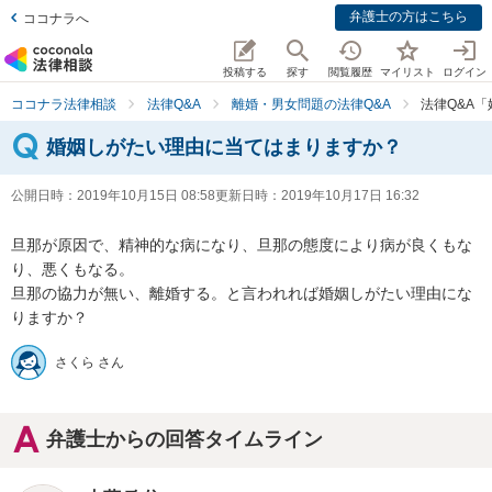
弁護士の方はこちら
ココナラへ
投稿する
探す
閲覧履歴
マイリスト
ログイン
ココナラ法律相談
法律Q&A
離婚・男女問題の法律Q&A
法律Q&A
婚姻しがたい理由に当てはまりますか？
公開日時：
2019年10月15日 08:58
更新日時：
2019年10月17日 16:32
旦那が原因で、精神的な病になり、旦那の態度により病が良くもな
り、悪くもなる。

旦那の協力が無い、離婚する。と言われれば婚姻しがたい理由にな
りますか？
さくら さん
弁護士からの回答タイムライン