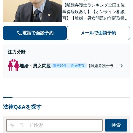
【離婚弁護士ランキング全国１位
獲得経験あり】【オンライン相談
可】【離婚・男女問題の年間取扱件
数100件以上】 離婚や男女問題で泣
き寝入りしたくないという方は是非
電話で面談予約
メールで面談予約
ご相談ください。
注力分野
離婚・男女問題
【離婚弁護士ラン
事例10件
料金表有
キング全国１位
獲得経験あり】
【初回相談料１時
間１万１０００
円】【離婚・不倫
問題に特化／実績
法律Q&Aを探す
多数】財産分与、
慰謝料、養育費等
で金銭的に満足で
検索
きる解決を目指し
ます。