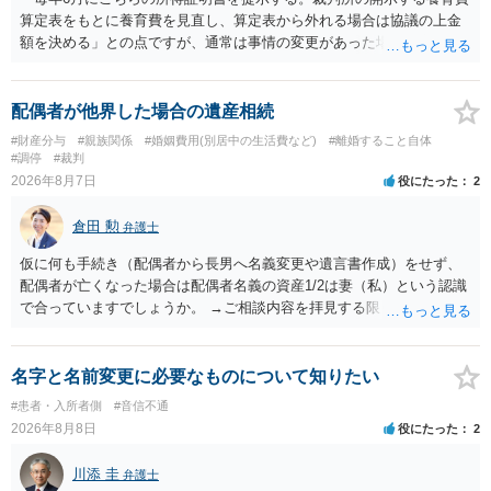
算定表をもとに養育費を見直し、算定表から外れる場合は協議の上金
額を決める」との点ですが、通常は事情の変更があった場合に変更し
ますので妥当とまでは言えないかと思います。「養育費は当初予測出
来なかった事情の変更により双方協議の上増減出来る」と「通知義務
に勤務先」が含まれているので、私に収入が入った事は相手に通知が
配偶者が他界した場合の遺産相続
行く事になり、上記のような文言が無くても養育費の見直しは適宜出
#財産分与
#親族関係
#婚姻費用(別居中の生活費など)
#離婚すること自体
来るかと思うのですが違うのでしょうか？との点はそのとおりかと思
#調停
#裁判
います。養育費は事情の変更があった場合に変更するので毎年見直す
2026年8月7日
役にたった
2
ことはあまりないです。ご参考にしてください。
倉田 勲
弁護士
仮に何も手続き（配偶者から長男へ名義変更や遺言書作成）をせず、
配偶者が亡くなった場合は配偶者名義の資産1/2は妻（私）という認識
で合っていますでしょうか。 →ご相談内容を拝見する限りでは、その
認識で合ってはいます。 なお、逆に１/２しか権利がないため、自宅を
完全に所有する場合は、他の相続人に対して自宅の評価額の１/２の代
償金の支払いが必要になります。
名字と名前変更に必要なものについて知りたい
#患者・入所者側
#音信不通
2026年8月8日
役にたった
2
川添 圭
弁護士