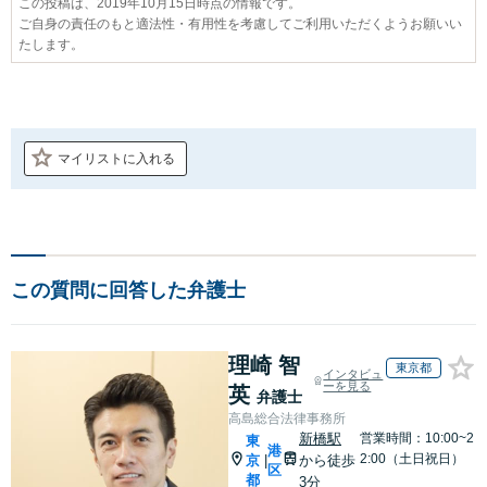
この投稿は、2019年10月15日時点の情報です。
ご自身の責任のもと適法性・有用性を考慮してご利用いただくようお願いい
たします。
マイリストに入れる
この質問に回答した弁護士
理崎 智
東京都
インタビュ
ーを見る
英
弁護士
高島総合法律事務所
新橋駅
営業時間：10:00~2
東
港
2:00（土日祝日）
京
から徒歩
|
区
都
3分