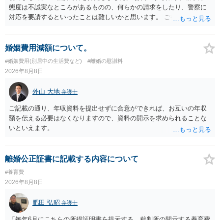
態度は不誠実なところがあるものの、何らかの請求をしたり、警察に
対応を要請するといったことは難しいかと思います。 ご参考になれば
幸いです。
婚姻費用減額について。
#婚姻費用(別居中の生活費など)
#離婚の慰謝料
2026年8月8日
外山 大地
弁護士
ご記載の通り、年収資料を提出せずに合意ができれば、お互いの年収
額を伝える必要はなくなりますので、資料の開示を求められることな
いといえます。
離婚公正証書に記載する内容について
#養育費
2026年8月8日
肥田 弘昭
弁護士
「毎年6月にこちらの所得証明書を提示する。裁判所の開示する養育費