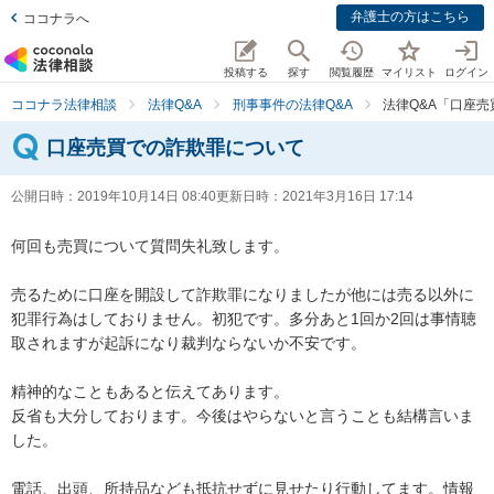
弁護士の方はこちら
ココナラへ
投稿する
探す
閲覧履歴
マイリスト
ログイン
ココナラ法律相談
法律Q&A
刑事事件の法律Q&A
法律Q&A「口座
口座売買での詐欺罪について
公開日時：
2019年10月14日 08:40
更新日時：
2021年3月16日 17:14
何回も売買について質問失礼致します。

売るために口座を開設して詐欺罪になりましたが他には売る以外に
犯罪行為はしておりません。初犯です。多分あと1回か2回は事情聴
取されますが起訴になり裁判ならないか不安です。

精神的なこともあると伝えてあります。

反省も大分しております。今後はやらないと言うことも結構言いま
した。

電話、出頭、所持品なども抵抗せずに見せたり行動してます。情報