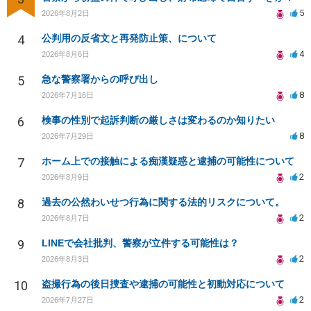
5
2026年8月2日
4
公判用の反省文と再発防止策、について
4
2026年8月6日
5
急な警察署からの呼び出し
8
2026年7月16日
6
検事の性別で起訴判断の厳しさは変わるのか知りたい
8
2026年7月29日
7
ホーム上での接触による痴漢疑惑と逮捕の可能性について
2
2026年8月9日
8
過去の公然わいせつ行為に関する法的リスクについて。
2
2026年8月7日
9
LINEで会社批判、警察が立件する可能性は？
2
2026年8月3日
10
盗撮行為の後日捜査や逮捕の可能性と初動対応について
2
2026年7月27日