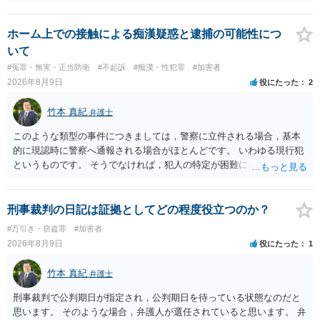
い 三 衣服の全部又は一部を着けない児童の姿態であって、殊更に児
童の性的な部位（性器等若しくはその周辺部、臀でん部又は胸部をい
う。）が露出され又は強調されているものであり、かつ、性欲を興奮
ホーム上での接触による痴漢疑惑と逮捕の可能性につ
させ又は刺激するもの
いて
#冤罪・無実・正当防衛
#不起訴
#痴漢・性犯罪
#加害者
2026年8月9日
役にたった
2
竹本 真紀
弁護士
このような類型の事件につきましては，警察に立件される場合，基本
的に現認時に警察へ通報される場合がほとんどです。 いわゆる現行犯
というものです。 そうでなければ，犯人の特定が困難になってしまい
ます。 触ったかもしれないという方について，行為の判断がされる
（事件性）とともに，誰の行為かの判断がされる（犯人性）が必要な
のですが，現認時に警察が臨場できる場合以外は，基本的に犯人性を
刑事裁判の日記は証拠としてどの程度役立つのか？
特定することができません。もちろん，常習性が顕著で，既に前科を
#万引き・窃盗罪
#加害者
有していて警察に把握されていれば別ですが，そのような方は，この
2026年8月9日
役にたった
1
ような場所に質問を掲げてくることはありません。心配・不安になる
ことはよくわかるのですが，心配・不安を感じている方は，警察に把
竹本 真紀
弁護士
握されていることがありませんので，犯人性が特定されることはあり
ません。したがって，自分が犯人であるとされることはないのです。
刑事裁判で公判期日が指定され，公判期日を待っている状態なのだと
ですから，相談者の場合は，大丈夫です。安心してください。それで
思います。 そのような場合，弁護人が選任されていると思います。 弁