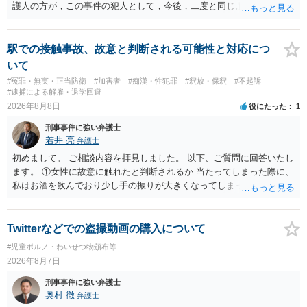
は，①～③に答えます。 ①について 腕の動き，女性への向かい方をみ
護人の方が，この事件の犯人として，今後，二度と同じような犯罪を
れば，酔っていて偶然の出来事か，意図的に偶然を装うように触った
することがないようにするために，どのようなことを日記に書くとよ
のかは，わかります。触る瞬間ではなくて，触るまでの状況の方が重
いかアドバイスしてくれると思います。そして，書いた内容は，被告
要です。酔っていてふらついていたのであれば，そのときだけふらつ
人質問などで活用されることになると思います。 裁判のためだけに記
駅での接触事故、故意と判断される可能性と対応につ
いているわけではありません。腕の振り方も，そのときだけ偶然大き
録するわけではないかもしれませんが，「裁判において証拠として利
いて
くなるわけではありません。ですから，本件では，意図的だと疑われ
用できる可能性があれば」と考えているのであれば，本件について証
#冤罪・無実・正当防衛
#加害者
#痴漢・性犯罪
#釈放・保釈
#不起訴
ることはないと思います。その雰囲気は，当たってしまった女性にも
拠も見て内容を把握している，弁護人の方と相談して書く内容を打ち
#逮捕による解雇・退学回避
伝わっていたのでしょう。ですから大丈夫です。なお，故意は，主観
合わせて進めるのが，裁判の観点では一番効果的だと思います。 適応
2026年8月8日
役にたった
1
面の話なので，防犯カメラの映像で決められることはありません。本
障害で窃盗罪ということであれば，責任能力に影響する話ではなく情
人の話（故意を否認する話）が実際の状況と矛盾しないかだけの話で
刑事事件に強い弁護士
状に関しての話になると思いますので，弁護人の方と相談してみまし
す。 ②について 犯人性が特定できませんから，逮捕や呼出の可能性は
若井 亮
弁護士
ょう。
ないと思います。 ③について ②がないので，③はそもそもないことが
初めまして。 ご相談内容を拝見しました。 以下、ご質問に回答いたし
前提なので，期間も考えなくて大丈夫です。 というわけで，本件は大
ます。 ①女性に故意に触れたと判断されるか 当たってしまった際に、
丈夫ですから，今後，同じような不安に襲われることがないように気
私はお酒を飲んでおり少し手の振りが大きくなってしまっていたこと
をつけてくださいね。それが一番大事です。
も事実です。それが仮に、私が気がついていない防犯カメラに写って
いた場合、故意だと判定されやすいのでしょうか？ お伺いする限り、
故意があると判断されることは無いかと思います。 ②逮捕、呼び出し
Twitterなどでの盗撮動画の購入について
の可能性 この行為により、痴漢やその他の犯罪を犯したとして、逮
#児童ポルノ・わいせつ物頒布等
捕、呼び出しされる可能性はどれほどでしょうか？ 誤って当たってし
2026年8月7日
まっただけであり、さらにその場で女性等のアクションが無かったこ
とからすると、この後に呼び出される可能性は極めて低いと思いま
刑事事件に強い弁護士
す。 ③逮捕呼び出しまでの期間 大体どれほどの期間逮捕呼び出しの可
奥村 徹
弁護士