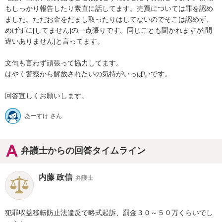
もしっかり報告したり素直に話してます。売買については罪を認め
ました。ただお金をだまし取ったりはしてないのでそこは認めず、
めげずに[してません]の一点張りです。同じことも聞かれますが[間
違いありません]と言ってます。

文句も言わず頑張って協力してます。

はやく警察から解放されたいの気持がいっぱいです。

回答宜しくお願いします。
あーすけ さん
弁護士からの回答タイムライン
内藤 政信
弁護士
犯罪収益移転防止法違反で略式起訴、罰金３０～５０万くらいでし