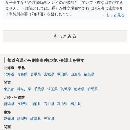
能性があると考えれば良いのでしょうか？ 逮捕や呼び出しの可能性は
女子高生などの盗撮動画 というのが漠然としていて正確な回答ができ
極めて低いと思います。 連絡が来ることはないでしょう。
ません。 一般論としては、裸とか性交場面であれば購入者は児童ポル
ノ単純所持罪（7条1項）を疑われます。
もっとみる
都道府県から刑事事件に強い弁護士を探す
北海道・東北
北海道
青森県
岩手県
宮城県
秋田県
山形県
福島県
関東
東京都
神奈川県
千葉県
埼玉県
茨城県
栃木県
群馬県
北陸・甲信越
新潟県
長野県
山梨県
石川県
富山県
福井県
東海
愛知県
静岡県
岐阜県
三重県
関西