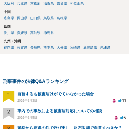
大阪府
兵庫県
京都府
滋賀県
奈良県
和歌山県
中国
広島県
岡山県
山口県
鳥取県
島根県
四国
香川県
愛媛県
高知県
徳島県
九州・沖縄
福岡県
佐賀県
長崎県
熊本県
大分県
宮崎県
鹿児島県
沖縄県
刑事事件の法律Q&Aランキング
1
自首するも被害届けがでていなかった場合
11
2026年8月3日
2
車内での事故による被害届対応についての相談
6
2026年8月5日
3
警察から窃盗の件で呼び出し、財布返却で自首すべきか？