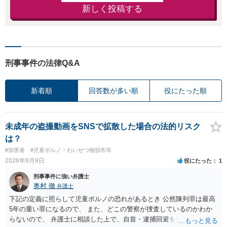
新しく投稿する
刑事事件の法律Q&A
新着順
回答数が多い順
役にたった順
未成年の盗撮動画をSNSで拡散した場合の法的リスク
は？
#加害者
#児童ポルノ・わいせつ物頒布等
2026年8月9日
役にたった
1
刑事事件に強い弁護士
奥村 徹
弁護士
下記の定義に照らして児童ポルノの恐れがあるとき 公然陳列罪は最高
5年の重い罪になるので、 また、どこの警察が捜査しているのかわか
らないので、 弁護士に相談した上で、自首・逮捕回避を検討して下さ