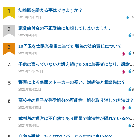
1
幼稚園を訴える事はできますか？
16
2018年7月12日
2
家賃給付金の不正受給に加担してしまいました。
8
2022年4月6日
3
10円玉を太陽光発電に当てた場合の法的責任について
3
2023年9月3日
4
子供は言っていないと訴え続けたのに加害者になり、慰謝料の請求をされ困っています。
2
2025年12月24日
5
警察による集団ストーカーの疑い、対処法と相談先は？
9
2021年8月21日
6
高校生の息子が停学処分の可能性、処分取り消しの方法は？
1
2025年8月30日
7
裁判所の運営は不自然であり問題で違法性が隠れているのでは！
2
2024年9月8日
自宅を手放したくはないが、どうすれば良いか？