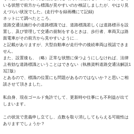
いる状態で前方から標識が見やすいのか検証しましたが、やはり見
えづらい状況でした。(走行中を録画機にて記録)

ネットにて調べたところ、

道路交通法施行令の道路標識では、道路標識若しくは道路標示を設
置し、及び管理して交通の規制をするときは、歩行者、車両又は路
面電車がその前方から見やすいように…

と記載がありますが、大型自動車が走行中の後続車両は視認できま
せん。

また、設置後も、（略）正常な状態に保つようにしなければ、法律
上有効な道路標識ということはできない（執務資料道路交通法解説1
3訂版）

とあるので、標識の位置にも問題があるのではないか？と思いご相
談させて頂きました。

私自身、現在ゴールド免許でして、更新時や仕事にも不利益が出て
しまいます。

この状況で意義申し立てし、点数を取り消ししてもらえる可能性は
ありますでしょうか？
