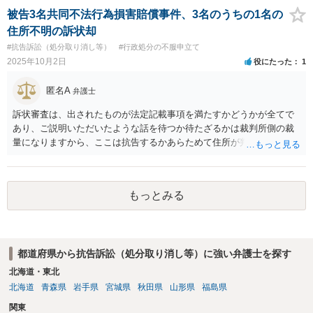
被告3名共同不法行為損害賠償事件、3名のうちの1名の
住所不明の訴状却
#抗告訴訟（処分取り消し等）
#行政処分の不服申立て
2025年10月2日
役にたった
1
匿名A
弁護士
訴状審査は、出されたものが法定記載事項を満たすかどうかが全てで
あり、ご説明いただいたような話を待つか待たざるかは裁判所側の裁
量になりますから、ここは抗告するかあらためて住所が判明したとこ
ろで訴えを再度起こすしかないでしょう。
もっとみる
都道府県から抗告訴訟（処分取り消し等）に強い弁護士を探す
北海道・東北
北海道
青森県
岩手県
宮城県
秋田県
山形県
福島県
関東