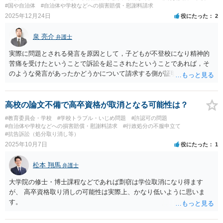
#国や自治体
#自治体や学校などへの損害賠償・慰謝料請求
2025年12月24日
役にたった
2
泉 亮介
弁護士
実際に問題とされる発言を原因として，子どもが不登校になり精神的
苦痛を受けたということで訴訟を起こされたということであれば，そ
のような発言があったかどうかについて請求する側が証明をする必要
があるでしょう。 お子さんが本当に言っていないと主張しているので
あれば，その主張を前提に争う形となるかと思われます。
高校の論文不備で高卒資格が取消となる可能性は？
#教育委員会・学校
#学校トラブル・いじめ問題
#許認可の問題
#自治体や学校などへの損害賠償・慰謝料請求
#行政処分の不服申立て
#抗告訴訟（処分取り消し等）
2025年10月7日
役にたった
1
松本 翔馬
弁護士
大学院の修士・博士課程などであれば剽窃は学位取消になり得ます
が、 高卒資格取り消しの可能性は実際上、かなり低いように思いま
す。