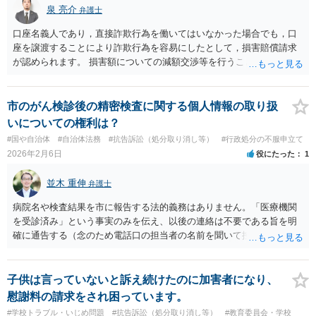
泉 亮介
弁護士
口座名義人であり，直接詐欺行為を働いてはいなかった場合でも，口
座を譲渡することにより詐欺行為を容易にしたとして，損害賠償請求
が認められます。 損害額についての減額交渉等を行うこととなるかと
思われます。
市のがん検診後の精密検査に関する個人情報の取り扱
いについての権利は？
#国や自治体
#自治体法務
#抗告訴訟（処分取り消し等）
#行政処分の不服申立て
2026年2月6日
役にたった
1
並木 重伸
弁護士
病院名や検査結果を市に報告する法的義務はありません。「医療機関
を受診済み」という事実のみを伝え、以後の連絡は不要である旨を明
確に通告する（念のため電話口の担当者の名前を聞いて控えておく）
という対応で足りると思われます。
子供は言っていないと訴え続けたのに加害者になり、
慰謝料の請求をされ困っています。
#学校トラブル・いじめ問題
#抗告訴訟（処分取り消し等）
#教育委員会・学校