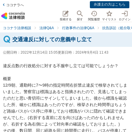
弁護士の方はこちら
ココナラへ
投稿する
探す
閲覧履歴
マイリスト
ログイン
ココナラ法律相談
法律Q&A
行政事件の法律Q&A
抗告訴訟（処分取
交通違反に対しての意義申し立て
公開日時：
2022年12月14日 15:05
更新日時：
2024年9月4日 11:43
違反点数の行政処分に対する不服申し立ては可能でしょうか？

概要

12/9朝、通勤時に7〜9時の指定時間右折禁止違反で検挙されてしま
いました。警察官は標識はあると指摘されたので、見逃してしまっ
たのだと思い青切符にサインしてしまいました。後から標識を確認
した所、確かに標識はあったのですが、検挙された時間帯はちょう
ど路線バスがバス停に停車しており標識がバスに隠れて確認できま
せんでした。(右折する直前に左を向けばあったのかもしれません
が、右折する為右側によって対向車の確認をしておりました。)

その後、数日間、同じ経路を同じ時間帯に走行し、バスが停車して