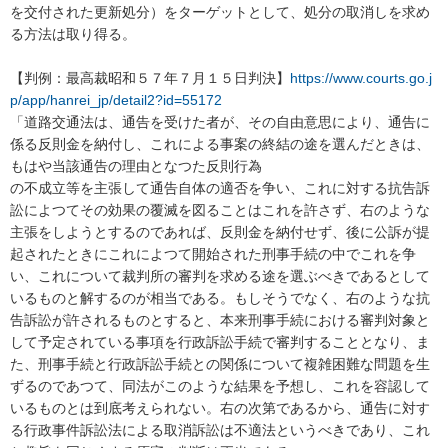
を交付された更新処分）をターゲットとして、処分の取消しを求め
る方法は取り得る。

【判例：最高裁昭和５７年７月１５日判決】
https://www.courts.go.j
p/app/hanrei_jp/detail2?id=55172
「道路交通法は、通告を受けた者が、その自由意思により、通告に
係る反則金を納付し、これによる事案の終結の途を選んだときは、
もはや当該通告の理由となつた反則行為

の不成立等を主張して通告自体の適否を争い、これに対する抗告訴
訟によつてその効果の覆滅を図ることはこれを許さず、右のような
主張をしようとするのであれば、反則金を納付せず、後に公訴が提
起されたときにこれによつて開始された刑事手続の中でこれを争
い、これについて裁判所の審判を求める途を選ぶべきであるとして
いるものと解するのが相当である。もしそうでなく、右のような抗
告訴訟が許されるものとすると、本来刑事手続における審判対象と
して予定されている事項を行政訴訟手続で審判することとなり、ま
た、刑事手続と行政訴訟手続との関係について複雑困難な問題を生
ずるのであつて、同法がこのような結果を予想し、これを容認して
いるものとは到底考えられない。右の次第であるから、通告に対す
る行政事件訴訟法による取消訴訟は不適法というべきであり、これ