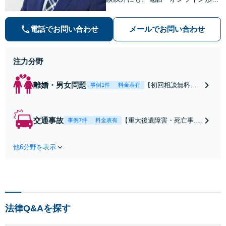
での初回無料相談も実施中。すぐに
弁護士にご相談頂くことで、今のご
電話でお問い合わせ
メールでお問い合わせ
不安が和らぐとともに、問題解決の
ために前に進むことができます。
注力分野
離婚・男女問題
【初回相談無料】
事例1件
料金表有
【電話・オンライ
ン相談対応】あな
たにとって有利な
交通事故
【重大後遺障害・死亡事案
事例7件
料金表有
条件で離婚ができ
などの実績多数】「被害者
るよう、経験豊富
救済を第一に」一日でも早
な弁護士が多角的
他6分野を表示
く日常を取り戻せるよう、
な視点でアドバイ
私が力になります【初回相
ス「親権・監護
談無料】【電話・オンライ
権・面会交流に実
ン相談対応】「スピード対
績あり」子の引渡
応・納得できる解決を」
し・認知・親子関
「刑事裁判のニーズにも対
係不存在確認など
法律Q&Aを探す
応」【休日・夜間相談可】
もご相談下さい