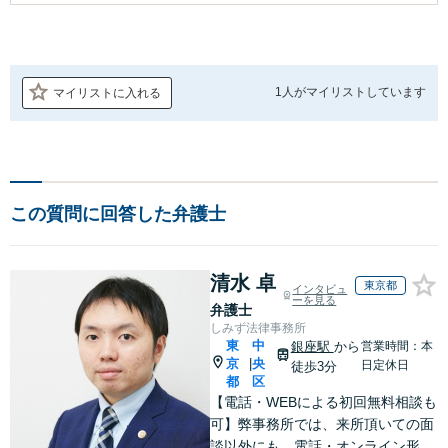
1人が
マイリストしています
マイリストに入れる
この質問に回答した弁護士
清水 卓
東京都
インタビュ
ーを見る
弁護士
しみず法律事務所
東
中
銀座駅
から
営業時間：本
京
央
|
日定休日
徒歩3分
都
区
【電話・WEBによる初回無料相談も
可】弊事務所では、来所頂いての面
談以外にも、電話・オンライン形式