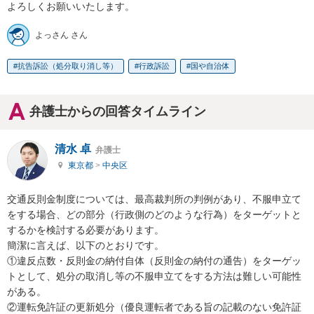
よろしくお願いいたします。
よっさん さん
抗告訴訟（処分取り消し等）
行政訴訟
国や自治体
弁護士からの回答タイムライン
清水 卓
弁護士
東京都
>
中央区
交通反則金制度については、最高裁判所の判例があり、不服申立て
をする場合、どの部分（行政側のどのような行為）をターゲットと
するかを検討する必要があります。

簡潔に言えば、以下のとおりです。

①違反点数・反則金の納付自体（反則金の納付の通告）をターゲッ
トとして、処分の取消し等の不服申立てをする方法は難しい可能性
がある。

②運転免許証の更新処分（優良運転者である旨の記載のない免許証