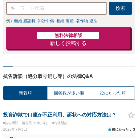
【子連れ相談可】
検索
例）
離婚 慰謝料
誹謗中傷
相続 遺産
著作物 違法
無料法律相談
新しく投稿する
抗告訴訟（処分取り消し等）の法律Q&A
新着順
回答数が多い順
役にたった順
投資詐欺で口座が不正利用、訴状への対応方法は？
#抗告訴訟（処分取り消し等）
#行政訴訟
2026年7月3日
役にたった
3