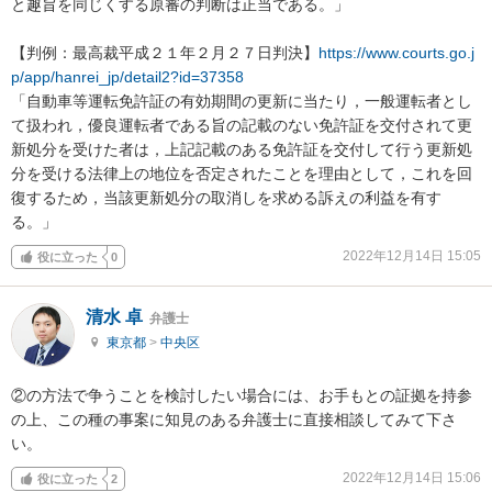
と趣旨を同じくする原審の判断は正当である。」

【判例：最高裁平成２１年２月２７日判決】
https://www.courts.go.j
p/app/hanrei_jp/detail2?id=37358
「自動車等運転免許証の有効期間の更新に当たり，一般運転者とし
て扱われ，優良運転者である旨の記載のない免許証を交付されて更
新処分を受けた者は，上記記載のある免許証を交付して行う更新処
分を受ける法律上の地位を否定されたことを理由として，これを回
復するため，当該更新処分の取消しを求める訴えの利益を有す
る。」
2022年12月14日 15:05
役に立った
0
清水 卓
弁護士
東京都
>
中央区
②の方法で争うことを検討したい場合には、お手もとの証拠を持参
の上、この種の事案に知見のある弁護士に直接相談してみて下さ
い。
2022年12月14日 15:06
役に立った
2