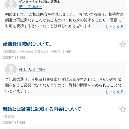
インターネットに強い弁護士
若井 亮
弁護士
初めまして。 ご相談内容を拝見しました。 お伺いする限り、相手方の
態度は不誠実なところがあるものの、何らかの請求をしたり、警察に
対応を要請するといったことは難しいかと思います。 ご参考になれば
幸いです。
婚姻費用減額について。
#婚姻費用(別居中の生活費など)
#離婚の慰謝料
2026年8月8日
外山 大地
弁護士
ご記載の通り、年収資料を提出せずに合意ができれば、お互いの年収
額を伝える必要はなくなりますので、資料の開示を求められることな
いといえます。
離婚公正証書に記載する内容について
#養育費
2026年8月8日