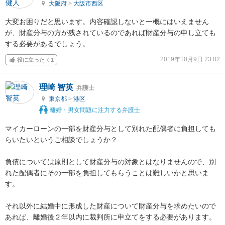
大阪府
>
大阪市西区
大変お困りだと思います。内容確認しないと一概にはいえません
が、財産分与の方が残されているのであれば財産分与の申し立ても
する必要があるでしょう。
2019年10月9日 23:02
役に立った
1
理崎 智英
弁護士
東京都
>
港区
離婚・男女問題に注力する弁護士
マイカーローンの一部を財産分与として別れた配偶者に負担しても
らいたいというご相談でしょうか？

負債については原則として財産分与の対象とはなりませんので、別
れた配偶者にその一部を負担してもらうことは難しいかと思いま
す。

それ以外に結婚中に形成した財産について財産分与を求めたいので
あれば、離婚後２年以内に裁判所に申立てをする必要があります。