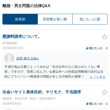
離婚・男女問題の法律Q&A
新着順
回答数が多い順
役にたった順
慰謝料請求について。
#不倫慰謝料
2026年8月10日
役にたった
2
吉田 雄大
弁護士
不貞行為は元妻にとってみれば「自分以外の人に知られたくない事
実」ですので、現実に住んでいる家以外への内容証明郵便の送付は法
的にプライバシー権侵害の問題が生じる可能性が濃厚です。ですの
で、お勧めできません。
出会いサイト身体目的、ヤリモク、不当請求
#被害者
#音信不通
#訴訟・損害賠償請求
2026年8月8日
役にたった
1