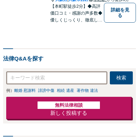
慰謝料、養育費等
【本町駅徒歩2分】◆高評
で金銭的に満足で
詳細を見
価口コミ・感謝の声多数◆
る
きる解決を目指し
優しくじっくり、徹底して
ます。
結果にこだわります。依頼
者さまの「かがりび」とし
て、最後まで毅然と対応し
ていきます！「女性に寄り
添う豊富な相談実績」その
法律Q&Aを探す
方の人生の再出発を全力で
応援いたします【休日・夜
間相談可】
検索
例）
離婚 慰謝料
誹謗中傷
相続 遺産
著作物 違法
無料法律相談
新しく投稿する