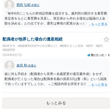
肥田 弘昭
弁護士
「毎年6月にこちらの所得証明書を提示する。裁判所の開示する養育費
算定表をもとに養育費を見直し、算定表から外れる場合は協議の上金
額を決める」との点ですが、通常は事情の変更があった場合に変更し
ますので妥当とまでは言えないかと思います。「養育費は当初予測出
来なかった事情の変更により双方協議の上増減出来る」と「通知義務
に勤務先」が含まれているので、私に収入が入った事は相手に通知が
配偶者が他界した場合の遺産相続
行く事になり、上記のような文言が無くても養育費の見直しは適宜出
#財産分与
#婚姻費用(別居中の生活費など)
#離婚すること自体
#調停
#裁判
来るかと思うのですが違うのでしょうか？との点はそのとおりかと思
#親族関係
います。養育費は事情の変更があった場合に変更するので毎年見直す
2026年8月7日
役にたった
2
ことはあまりないです。ご参考にしてください。
倉田 勲
弁護士
仮に何も手続き（配偶者から長男へ名義変更や遺言書作成）をせず、
配偶者が亡くなった場合は配偶者名義の資産1/2は妻（私）という認識
で合っていますでしょうか。 →ご相談内容を拝見する限りでは、その
認識で合ってはいます。 なお、逆に１/２しか権利がないため、自宅を
完全に所有する場合は、他の相続人に対して自宅の評価額の１/２の代
償金の支払いが必要になります。
もっとみる