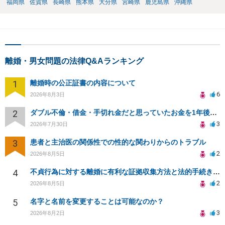
福岡県
佐賀県
長崎県
熊本県
大分県
宮崎県
鹿児島県
沖縄県
離婚・男女問題の法律Q&Aランキング
1
離婚時の公正証書の内容について
6
2026年8月3日
2
ダブル不倫・借金・手切れ金だと思っていたお金を1年後いまさら脅迫罪として通知書が来てまとめて請求
3
2026年7月30日
3
患者と主治医の関係性での性的な関わりからのトラブル
2
2026年8月5日
4
不貞行為に対する離婚に有利な証拠収集方法と法的手続きについて
2
2026年8月5日
5
名字と名前を変更することは可能なのか？
3
2026年8月2日