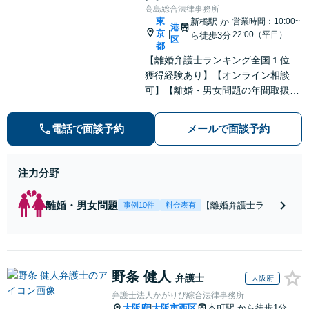
高島総合法律事務所
東
新橋駅
か
営業時間：10:00~
港
京
|
22:00（平日）
ら徒歩3分
区
都
【離婚弁護士ランキング全国１位
獲得経験あり】【オンライン相談
可】【離婚・男女問題の年間取扱件
数100件以上】 離婚や男女問題で泣
き寝入りしたくないという方は是非
電話で面談予約
メールで面談予約
ご相談ください。
注力分野
離婚・男女問題
【離婚弁護士ラン
事例10件
料金表有
キング全国１位
獲得経験あり】
【初回相談料１時
間１万１０００
野条 健人
円】【離婚・不倫
弁護士
大阪府
問題に特化／実績
弁護士法人かがりび綜合法律事務所
多数】財産分与、
大阪府
大阪市西区
本町駅
から徒歩1分
|