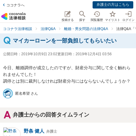
弁護士の方はこちら
ココナラへ
投稿する
探す
閲覧履歴
マイリスト
ログイン
ココナラ法律相談
法律Q&A
離婚・男女問題の法律Q&A
法律Q&A
マイカーローンを一部負担してもらいたい
公開日時：
2019年10月9日 23:02
更新日時：
2019年12月4日 03:56
今日、離婚調停が成立したのですが、財産分与に関して全く触れら
れませんでした！

調停とは別に裁判しなければ財産分与にはならないんでしょうか？
匿名希望 さん
弁護士からの回答タイムライン
野条 健人
弁護士